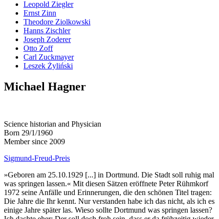
Leopold Ziegler
Ernst Zinn
Theodore Ziolkowski
Hanns Zischler
Joseph Zoderer
Otto Zoff
Carl Zuckmayer
Leszek Żyliński
Michael Hagner
Science historian and Physician
Born 29/1/1960
Member since 2009
Sigmund-Freud-Preis
»Geboren am 25.10.1929 [...] in Dortmund. Die Stadt soll ruhig mal
was springen lassen.« Mit diesen Sätzen eröffnete Peter Rühmkorf
1972 seine Anfälle und Erinnerungen, die den schönen Titel tragen:
Die Jahre die Ihr kennt. Nur verstanden habe ich das nicht, als ich es
einige Jahre später las. Wieso sollte Dortmund was springen lassen?
Ich dachte eher: Der soll doch froh sein, dass er da frühzeitig wieder