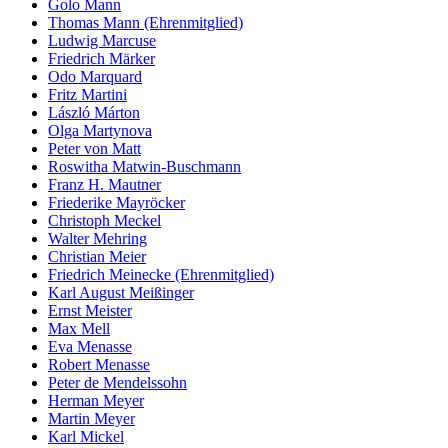
Golo Mann
Thomas Mann (Ehrenmitglied)
Ludwig Marcuse
Friedrich Märker
Odo Marquard
Fritz Martini
László Márton
Olga Martynova
Peter von Matt
Roswitha Matwin-Buschmann
Franz H. Mautner
Friederike Mayröcker
Christoph Meckel
Walter Mehring
Christian Meier
Friedrich Meinecke (Ehrenmitglied)
Karl August Meißinger
Ernst Meister
Max Mell
Eva Menasse
Robert Menasse
Peter de Mendelssohn
Herman Meyer
Martin Meyer
Karl Mickel