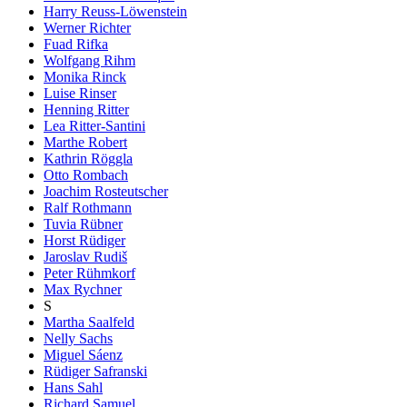
Harry Reuss-Löwenstein
Werner Richter
Fuad Rifka
Wolfgang Rihm
Monika Rinck
Luise Rinser
Henning Ritter
Lea Ritter-Santini
Marthe Robert
Kathrin Röggla
Otto Rombach
Joachim Rosteutscher
Ralf Rothmann
Tuvia Rübner
Horst Rüdiger
Jaroslav Rudiš
Peter Rühmkorf
Max Rychner
S
Martha Saalfeld
Nelly Sachs
Miguel Sáenz
Rüdiger Safranski
Hans Sahl
Richard Samuel