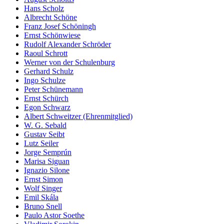
Hans Scholz
Albrecht Schöne
Franz Josef Schöningh
Ernst Schönwiese
Rudolf Alexander Schröder
Raoul Schrott
Werner von der Schulenburg
Gerhard Schulz
Ingo Schulze
Peter Schünemann
Ernst Schürch
Egon Schwarz
Albert Schweitzer (Ehrenmitglied)
W. G. Sebald
Gustav Seibt
Lutz Seiler
Jorge Semprún
Marisa Siguan
Ignazio Silone
Ernst Simon
Wolf Singer
Emil Skála
Bruno Snell
Paulo Astor Soethe