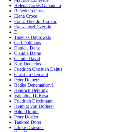
Maurice Colleville
Helena Cortés Gabaudan
Benedetto Croce
Elena Croce
Franz Theodor Csokor
Franz Josef Czernin
D
Tadeusz Dąbrowski
Carl Dahlhaus
Daniela Danz
Claudia Dathe
Claude David
Karl Dedecius
Friedrich Christian Delius
Christian Demand
Peter Demetz
Radka Denemarková
Heinrich Detering
Valentina Di Rosa
Friedrich Dieckmann
Heimito von Doderer
Hilde Domin
Peter Dörfler
Tankred Dorst
Ulrike Draesner