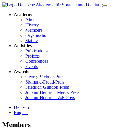
Academy
Aims
History
Members
Organisation
Statute
Activities
Publications
Projects
Conferences
Events
Awards
Georg-Büchner-Preis
Sigmund-Freud-Preis
Friedrich-Gundolf-Preis
Johann-Heinrich-Merck-Preis
Johann-Heinrich-Voß-Preis
Deutsch
English
Members