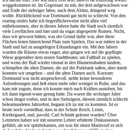
weggekommen ist. Im Gegensatz zu mir, der dort aufgewachsen war
und Ende der siebziger Jahre, nach dem Abitur, dringend weg
wollte. Rückblickend war Dortmund gar nicht so schlecht. Von den
roaring sixties habe ich begreiflicherweise nicht allzu viel
mitbekommen, aber in diesen Jahren hatte die Stadt noch ziemlich
viele Leerflächen und hier und da sogar abgesperrte Ruinen. Nicht,
dass wir gewusst hätten, was der Grund dafür war, aber diese
Flächen boten hinreichend Platz zum Spielen. Das war mitten in der
Stadt und lud zu ausgiebigen Erkundungen ein. Mit den Jahren
wurden die Räume etwas enger, also gingen wir auf die gepflegte
Wiese gegenüber dem neuen Stadttheater, um Fußball zu spielen,
und wenn der Ball wieder einmal in den Blumenrabatten landete,
schimpften die alten Damen, die auf der Parkbank saßen, aber damit
konnten wir umgehen – und die alten Damen auch. Kurzum:
Dortmund war nicht anspruchsvoll, stellte keine besonderen
Anforderungen und ließ einen mehr oder weniger in Ruhe, und das
kam mir zugute, denn ich konnte mich nach Kräften austoben, bis
ich dann irgend-wann genug hatte. Da waren die sechziger Jahre
schon längst vorbei, und in den Siebzigern, diesem ziemlich schlecht
beleumundeten Jahrzehnt, begann ich zu mir zu kommen. Ist es
heute noch vorstellbar, dass in der Schule Reich, Lenin,
Kierkegaard, und, jawohl, Carl Schmitt gelesen wurden? Über
Letzteren haben wir mit unserem Lehrer erbitterte Diskussionen
geführt, als wir spitzbekamen, um was für einen Maulwurf es sich