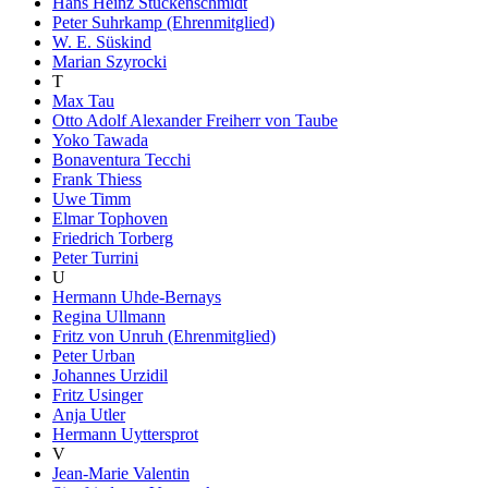
Hans Heinz Stuckenschmidt
Peter Suhrkamp (Ehrenmitglied)
W. E. Süskind
Marian Szyrocki
T
Max Tau
Otto Adolf Alexander Freiherr von Taube
Yoko Tawada
Bonaventura Tecchi
Frank Thiess
Uwe Timm
Elmar Tophoven
Friedrich Torberg
Peter Turrini
U
Hermann Uhde-Bernays
Regina Ullmann
Fritz von Unruh (Ehrenmitglied)
Peter Urban
Johannes Urzidil
Fritz Usinger
Anja Utler
Hermann Uyttersprot
V
Jean-Marie Valentin