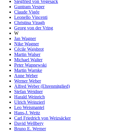
Siegfried von Vegesack
Guntram Vesper
Claude Vigée
Leonello Vincenti
Christina Viragh
Georg von der Vring
W
Jan Wagner
Nike Wagner
Cécile Wajsbrot
Martin Walser
Michael Walter
Peter Wapnewski
Martin Warnke
Anne Weber
Werner Weber
Alfred Weber (Ehrenmitglied)
Stefan Weidner
Harald Weinrich
Ulrich Weinzierl
Leo Weismantel
Hans-J. Weitz
Carl Friedrich von Weizsäcker
David Wellbery
Bruno E. Werner