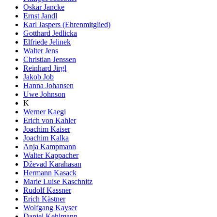
Oskar Jancke
Ernst Jandl
Karl Jaspers (Ehrenmitglied)
Gotthard Jedlicka
Elfriede Jelinek
Walter Jens
Christian Jenssen
Reinhard Jirgl
Jakob Job
Hanna Johansen
Uwe Johnson
K
Werner Kaegi
Erich von Kahler
Joachim Kaiser
Joachim Kalka
Anja Kampmann
Walter Kappacher
Dževad Karahasan
Hermann Kasack
Marie Luise Kaschnitz
Rudolf Kassner
Erich Kästner
Wolfgang Kayser
Daniel Kehlmann