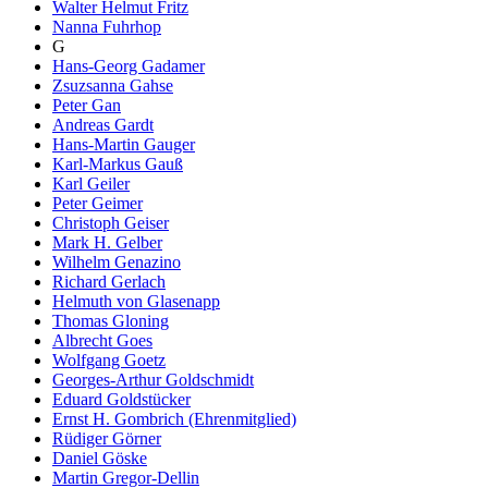
Walter Helmut Fritz
Nanna Fuhrhop
G
Hans-Georg Gadamer
Zsuzsanna Gahse
Peter Gan
Andreas Gardt
Hans-Martin Gauger
Karl-Markus Gauß
Karl Geiler
Peter Geimer
Christoph Geiser
Mark H. Gelber
Wilhelm Genazino
Richard Gerlach
Helmuth von Glasenapp
Thomas Gloning
Albrecht Goes
Wolfgang Goetz
Georges-Arthur Goldschmidt
Eduard Goldstücker
Ernst H. Gombrich (Ehrenmitglied)
Rüdiger Görner
Daniel Göske
Martin Gregor-Dellin