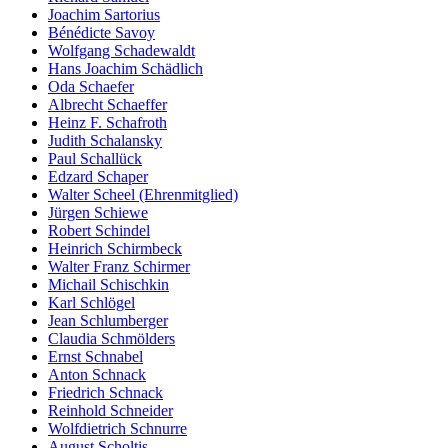
Joachim Sartorius
Bénédicte Savoy
Wolfgang Schadewaldt
Hans Joachim Schädlich
Oda Schaefer
Albrecht Schaeffer
Heinz F. Schafroth
Judith Schalansky
Paul Schallück
Edzard Schaper
Walter Scheel (Ehrenmitglied)
Jürgen Schiewe
Robert Schindel
Heinrich Schirmbeck
Walter Franz Schirmer
Michail Schischkin
Karl Schlögel
Jean Schlumberger
Claudia Schmölders
Ernst Schnabel
Anton Schnack
Friedrich Schnack
Reinhold Schneider
Wolfdietrich Schnurre
August Scholtis