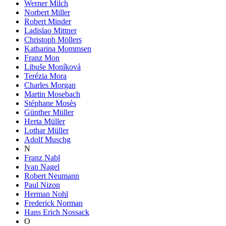
Werner Milch
Norbert Miller
Robert Minder
Ladislao Mittner
Christoph Möllers
Katharina Mommsen
Franz Mon
Libuše Moníková
Terézia Mora
Charles Morgan
Martin Mosebach
Stéphane Mosès
Günther Müller
Herta Müller
Lothar Müller
Adolf Muschg
N
Franz Nabl
Ivan Nagel
Robert Neumann
Paul Nizon
Herman Nohl
Frederick Norman
Hans Erich Nossack
O