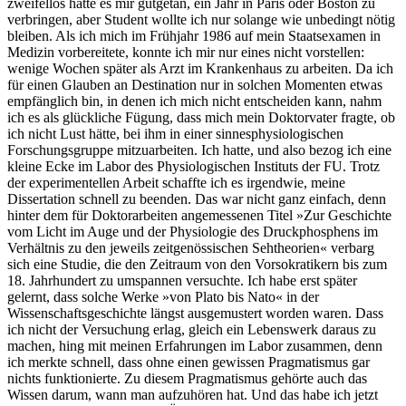
zweifellos hätte es mir gutgetan, ein Jahr in Paris oder Boston zu
verbringen, aber Student wollte ich nur solange wie unbedingt nötig
bleiben. Als ich mich im Frühjahr 1986 auf mein Staatsexamen in
Medizin vorbereitete, konnte ich mir nur eines nicht vorstellen:
wenige Wochen später als Arzt im Krankenhaus zu arbeiten. Da ich
für einen Glauben an Destination nur in solchen Momenten etwas
empfänglich bin, in denen ich mich nicht entscheiden kann, nahm
ich es als glückliche Fügung, dass mich mein Doktorvater fragte, ob
ich nicht Lust hätte, bei ihm in einer sinnesphysiologischen
Forschungsgruppe mitzuarbeiten. Ich hatte, und also bezog ich eine
kleine Ecke im Labor des Physiologischen Instituts der FU. Trotz
der experimentellen Arbeit schaffte ich es irgendwie, meine
Dissertation schnell zu beenden. Das war nicht ganz einfach, denn
hinter dem für Doktorarbeiten angemessenen Titel »Zur Geschichte
vom Licht im Auge und der Physiologie des Druckphosphens im
Verhältnis zu den jeweils zeitgenössischen Sehtheorien« verbarg
sich eine Studie, die den Zeitraum von den Vorsokratikern bis zum
18. Jahrhundert zu umspannen versuchte. Ich habe erst später
gelernt, dass solche Werke »von Plato bis Nato« in der
Wissenschaftsgeschichte längst ausgemustert worden waren. Dass
ich nicht der Versuchung erlag, gleich ein Lebenswerk daraus zu
machen, hing mit meinen Erfahrungen im Labor zusammen, denn
ich merkte schnell, dass ohne einen gewissen Pragmatismus gar
nichts funktionierte. Zu diesem Pragmatismus gehörte auch das
Wissen darum, wann man aufzuhören hat. Und das habe ich jetzt