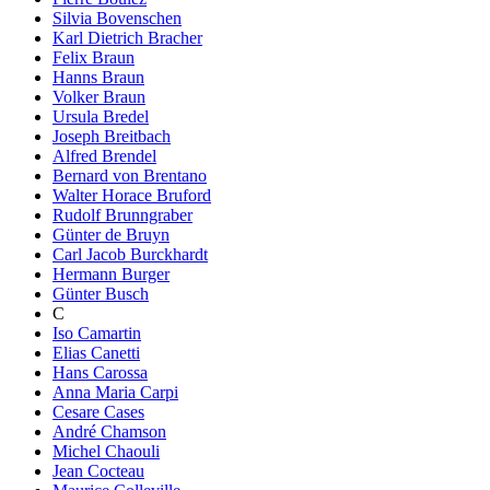
Silvia Bovenschen
Karl Dietrich Bracher
Felix Braun
Hanns Braun
Volker Braun
Ursula Bredel
Joseph Breitbach
Alfred Brendel
Bernard von Brentano
Walter Horace Bruford
Rudolf Brunngraber
Günter de Bruyn
Carl Jacob Burckhardt
Hermann Burger
Günter Busch
C
Iso Camartin
Elias Canetti
Hans Carossa
Anna Maria Carpi
Cesare Cases
André Chamson
Michel Chaouli
Jean Cocteau