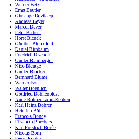
Werner Betz
Ernst Beutler
Giuseppe Bevilacqua
Andreas Beyer
Marcel Beyer
Peter Bichsel
Horst Bienek
Günther Birkenfeld
Daniel Birnbaum
Friedrich Bischoff
Günter Blamberger
Nico Bleutge
Günter Blöcker
Bernhard Blume
Werner Bock
Walter Boehlich
Gottfried Bohnenblust
Anne Bohnenkamp-Renken
Karl Heinz Bohrer
Heinrich Böll
François Bondy
Elisabeth Borchers
Karl Friedrich Borée
Nicolas Born
Pierre Boulez