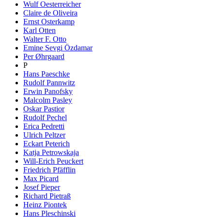
Wulf Oesterreicher
Claire de Oliveira
Ernst Osterkamp
Karl Otten
Walter F. Otto
Emine Sevgi Özdamar
Per Øhrgaard
P
Hans Paeschke
Rudolf Pannwitz
Erwin Panofsky
Malcolm Pasley
Oskar Pastior
Rudolf Pechel
Erica Pedretti
Ulrich Peltzer
Eckart Peterich
Katja Petrowskaja
Will-Erich Peuckert
Friedrich Pfäfflin
Max Picard
Josef Pieper
Richard Pietraß
Heinz Piontek
Hans Pleschinski