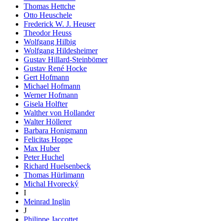
Thomas Hettche
Otto Heuschele
Frederick W. J. Heuser
Theodor Heuss
Wolfgang Hilbig
Wolfgang Hildesheimer
Gustav Hillard-Steinbömer
Gustav René Hocke
Gert Hofmann
Michael Hofmann
Werner Hofmann
Gisela Holfter
Walther von Hollander
Walter Höllerer
Barbara Honigmann
Felicitas Hoppe
Max Huber
Peter Huchel
Richard Huelsenbeck
Thomas Hürlimann
Michal Hvorecký
I
Meinrad Inglin
J
Philippe Jaccottet