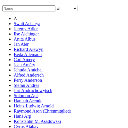
A
Swati Acharya
Jeremy Adler
Ilse Aichinger
Anita Albus
Jan Aler
Richard Alewyn
Beda Allemann
Carl Amery
Jean Améry
Jehuda Amichai
Alfred Andersch
Perry Anderson
Stefan Andres
Juri Andruchowytsch
Solomon Apt
Hannah Arendt
Heinz Ludwig Arnold
Raymond Aron (Ehrenmitglied)
Hans Arp
Konstantin M. Asadowski
Cyrus Atabay