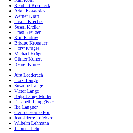
Karl Korn
Reinhart Koselleck
Adan Kovacsics
Werner Kraft
Ursula Krechel
Susan Kreller
Ernst Kreuder
Karl Krolow
Brigitte Kronauer
Horst Krüger
Michael Krüger
Günter Kunert
Reiner Kunze
L
Jürg Laederach
Horst Lange
Susanne Lange
Victor Lange
Katja Lange-Müller
Elisabeth Langgässer
Ilse Langner
Gertrud von le Fort
Jean-Pierre Lefebvre
Wilhelm Lehmann
Thomas Lehr