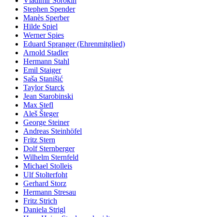
Vladimir Sorokin
Stephen Spender
Manès Sperber
Hilde Spiel
Werner Spies
Eduard Spranger (Ehrenmitglied)
Arnold Stadler
Hermann Stahl
Emil Staiger
Saša Stanišić
Taylor Starck
Jean Starobinski
Max Stefl
Aleš Šteger
George Steiner
Andreas Steinhöfel
Fritz Stern
Dolf Sternberger
Wilhelm Sternfeld
Michael Stolleis
Ulf Stolterfoht
Gerhard Storz
Hermann Stresau
Fritz Strich
Daniela Strigl