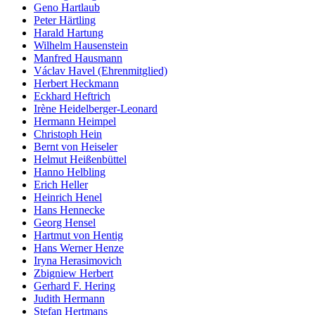
Geno Hartlaub
Peter Härtling
Harald Hartung
Wilhelm Hausenstein
Manfred Hausmann
Václav Havel (Ehrenmitglied)
Herbert Heckmann
Eckhard Heftrich
Irène Heidelberger-Leonard
Hermann Heimpel
Christoph Hein
Bernt von Heiseler
Helmut Heißenbüttel
Hanno Helbling
Erich Heller
Heinrich Henel
Hans Hennecke
Georg Hensel
Hartmut von Hentig
Hans Werner Henze
Iryna Herasimovich
Zbigniew Herbert
Gerhard F. Hering
Judith Hermann
Stefan Hertmans