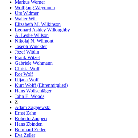
Markus Werner
Wolfgang Weyrauch
Urs Widmer
Walter Wili
Elizabeth M. Wilkinson
Leonard Ashley Willoughby
A. Leslie Willson
Nikolaj N. Wilmont
Joseph Winckler
Józef Wittlin
Frank Witzel
Gabriele Wohmann
Christa Wolf
Ror Wolf
Uljana Wolf
Kurt Wolff (Ehrenmitglied)
Hans Wollschläger
John E. Woods
Z
Adam Zagajewski
Ernst Zahn
Roberto Zapperi
Hans Zbinden
Bernhard Zeller
Eva Zeller