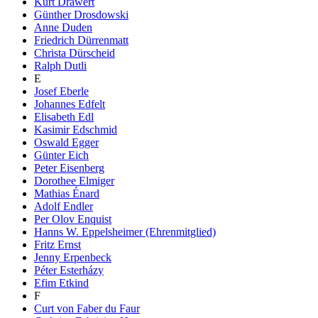
Kurt Drawert
Günther Drosdowski
Anne Duden
Friedrich Dürrenmatt
Christa Dürscheid
Ralph Dutli
E
Josef Eberle
Johannes Edfelt
Elisabeth Edl
Kasimir Edschmid
Oswald Egger
Günter Eich
Peter Eisenberg
Dorothee Elmiger
Mathias Énard
Adolf Endler
Per Olov Enquist
Hanns W. Eppelsheimer (Ehrenmitglied)
Fritz Ernst
Jenny Erpenbeck
Péter Esterházy
Efim Etkind
F
Curt von Faber du Faur