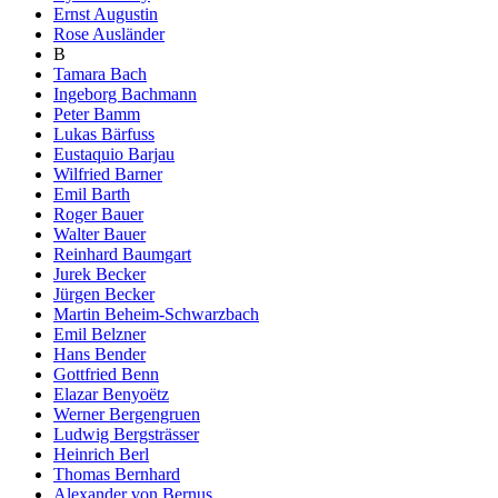
Ernst Augustin
Rose Ausländer
B
Tamara Bach
Ingeborg Bachmann
Peter Bamm
Lukas Bärfuss
Eustaquio Barjau
Wilfried Barner
Emil Barth
Roger Bauer
Walter Bauer
Reinhard Baumgart
Jurek Becker
Jürgen Becker
Martin Beheim-Schwarzbach
Emil Belzner
Hans Bender
Gottfried Benn
Elazar Benyoëtz
Werner Bergengruen
Ludwig Bergsträsser
Heinrich Berl
Thomas Bernhard
Alexander von Bernus