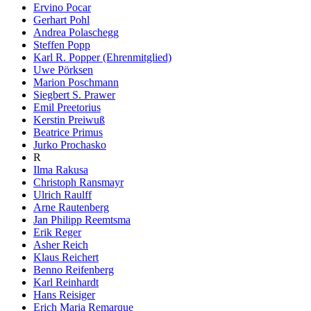
Ervino Pocar
Gerhart Pohl
Andrea Polaschegg
Steffen Popp
Karl R. Popper (Ehrenmitglied)
Uwe Pörksen
Marion Poschmann
Siegbert S. Prawer
Emil Preetorius
Kerstin Preiwuß
Beatrice Primus
Jurko Prochasko
R
Ilma Rakusa
Christoph Ransmayr
Ulrich Raulff
Arne Rautenberg
Jan Philipp Reemtsma
Erik Reger
Asher Reich
Klaus Reichert
Benno Reifenberg
Karl Reinhardt
Hans Reisiger
Erich Maria Remarque