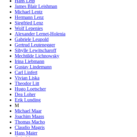
Hans Leip
James Blair Leishman
Michael Lentz
Hermann Lenz
Siegfried Lenz
Wolf Lepenies
Alexander Lernet-Holenia
Gabriele Leupold
Gertrud Leutenegger
Sibylle Lewitscharoff
Mechtilde Lichnowsky
Irina Liebmann
Gustav Lindemann
Carl Linfert
Vivian Liska
Theodor Litt
Hugo Loetscher
Dea Loher
Erik Lunding
M
Michael Maar
Joachim Maass
Thomas Macho
Claudio Magris
Hans Maier