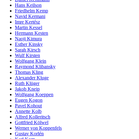
Hans Keilson
Friedhelm Kemp
Navid Kermani
Imre Kertész
Martin Kessel
Hermann Kesten
Naoji Kimura
Esther Kinsky
Sarah Kirsch
Wulf Kirsten
Wolfgang Klein
Raymond Klibansky
Thomas Kling
Alexander Kluge
Ruth Klüger
Jakob Kneip
Wolfgang Koeppen
Eugen Kogon
Pavel Kohout
Annette Kolb
Alfred Kolleritsch
Gottfried Kölwel
Werner von Koppenfels
Gustav Korlén