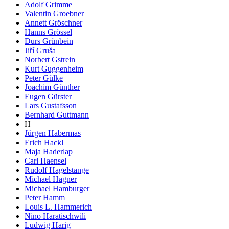
Adolf Grimme
Valentin Groebner
Annett Gröschner
Hanns Grössel
Durs Grünbein
Jiří Gruša
Norbert Gstrein
Kurt Guggenheim
Peter Gülke
Joachim Günther
Eugen Gürster
Lars Gustafsson
Bernhard Guttmann
H
Jürgen Habermas
Erich Hackl
Maja Haderlap
Carl Haensel
Rudolf Hagelstange
Michael Hagner
Michael Hamburger
Peter Hamm
Louis L. Hammerich
Nino Haratischwili
Ludwig Harig