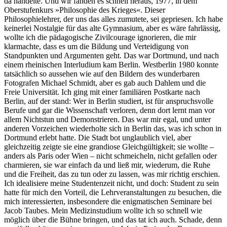
da handelte. Und wir fanden es schnell heraus, 1977, in dem
Oberstufenkurs »Philosophie des Krieges«. Dieser
Philosophielehrer, der uns das alles zumutete, sei gepriesen. Ich habe
keinerlei Nostalgie für das alte Gymnasium, aber es wäre fahrlässig,
wollte ich die pädagogische Zivilcourage ignorieren, die mir
klarmachte, dass es um die Bildung und Verteidigung von
Standpunkten und Argumenten geht. Das war Dortmund, und nach
einem rheinischen Interludium kam Berlin. Westberlin 1980 konnte
tatsächlich so aussehen wie auf den Bildern des wunderbaren
Fotografen Michael Schmidt, aber es gab auch Dahlem und die
Freie Universität. Ich ging mit einer familiären Postkarte nach
Berlin, auf der stand: Wer in Berlin studiert, ist für anspruchsvolle
Berufe und gar die Wissenschaft verloren, denn dort lernt man vor
allem Nichtstun und Demonstrieren. Das war mir egal, und unter
anderen Vorzeichen wiederholte sich in Berlin das, was ich schon in
Dortmund erlebt hatte. Die Stadt bot unglaublich viel, aber
gleichzeitig zeigte sie eine grandiose Gleichgültigkeit; sie wollte –
anders als Paris oder Wien – nicht schmeicheln, nicht gefallen oder
charmieren, sie war einfach da und ließ mir, wiederum, die Ruhe
und die Freiheit, das zu tun oder zu lassen, was mir richtig erschien.
Ich idealisiere meine Studentenzeit nicht, und doch: Student zu sein
hatte für mich den Vorteil, die Lehrveranstaltungen zu besuchen, die
mich interessierten, insbesondere die enigmatischen Seminare bei
Jacob Taubes. Mein Medizinstudium wollte ich so schnell wie
möglich über die Bühne bringen, und das tat ich auch. Schade, denn