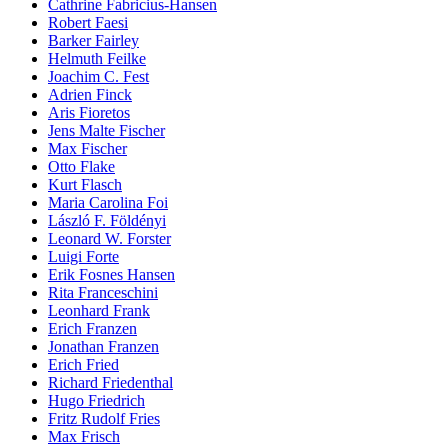
Cathrine Fabricius-Hansen
Robert Faesi
Barker Fairley
Helmuth Feilke
Joachim C. Fest
Adrien Finck
Aris Fioretos
Jens Malte Fischer
Max Fischer
Otto Flake
Kurt Flasch
Maria Carolina Foi
László F. Földényi
Leonard W. Forster
Luigi Forte
Erik Fosnes Hansen
Rita Franceschini
Leonhard Frank
Erich Franzen
Jonathan Franzen
Erich Fried
Richard Friedenthal
Hugo Friedrich
Fritz Rudolf Fries
Max Frisch