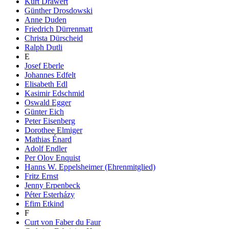
Kurt Drawert
Günther Drosdowski
Anne Duden
Friedrich Dürrenmatt
Christa Dürscheid
Ralph Dutli
E
Josef Eberle
Johannes Edfelt
Elisabeth Edl
Kasimir Edschmid
Oswald Egger
Günter Eich
Peter Eisenberg
Dorothee Elmiger
Mathias Énard
Adolf Endler
Per Olov Enquist
Hanns W. Eppelsheimer (Ehrenmitglied)
Fritz Ernst
Jenny Erpenbeck
Péter Esterházy
Efim Etkind
F
Curt von Faber du Faur