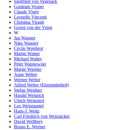
Siegfried von Vegesack
Guntram Vesper
Claude Vigée
Leonello Vincenti
Christina Viragh
Georg von der Vring
W
Jan Wagner
Nike Wagner
Cécile Wajsbrot
Martin Walser
Michael Walter
Peter Wapnewski
Martin Warnke
Anne Weber
Werner Weber
Alfred Weber (Ehrenmitglied)
Stefan Weidner
Harald Weinrich
Ulrich Weinzierl
Leo Weismantel
Hans-J. Weitz
Carl Friedrich von Weizsäcker
David Wellbery
Bruno E. Werner