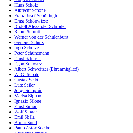
Hans Scholz
Albrecht Schöne
Franz Josef Schöningh
Ernst Schönwiese
Rudolf Alexander Schröder
Raoul Schrott
Werner von der Schulenburg
Gerhard Schulz
Ingo Schulze
Peter Schünemann
Ernst Schürch
Egon Schwarz
Albert Schweitzer (Ehrenmitglied)
W. G. Sebald
Gustav Seibt
Lutz Seiler
Jorge Semprún
Marisa Siguan
Ignazio Silone
Ernst Simon
Wolf Singer
Emil Skála
Bruno Snell
Paulo Astor Soethe