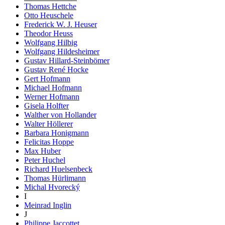
Thomas Hettche
Otto Heuschele
Frederick W. J. Heuser
Theodor Heuss
Wolfgang Hilbig
Wolfgang Hildesheimer
Gustav Hillard-Steinbömer
Gustav René Hocke
Gert Hofmann
Michael Hofmann
Werner Hofmann
Gisela Holfter
Walther von Hollander
Walter Höllerer
Barbara Honigmann
Felicitas Hoppe
Max Huber
Peter Huchel
Richard Huelsenbeck
Thomas Hürlimann
Michal Hvorecký
I
Meinrad Inglin
J
Philippe Jaccottet