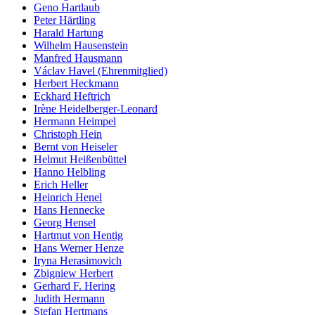
Geno Hartlaub
Peter Härtling
Harald Hartung
Wilhelm Hausenstein
Manfred Hausmann
Václav Havel (Ehrenmitglied)
Herbert Heckmann
Eckhard Heftrich
Irène Heidelberger-Leonard
Hermann Heimpel
Christoph Hein
Bernt von Heiseler
Helmut Heißenbüttel
Hanno Helbling
Erich Heller
Heinrich Henel
Hans Hennecke
Georg Hensel
Hartmut von Hentig
Hans Werner Henze
Iryna Herasimovich
Zbigniew Herbert
Gerhard F. Hering
Judith Hermann
Stefan Hertmans