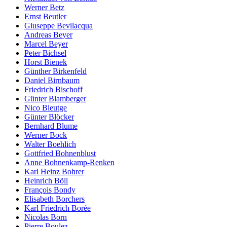
Werner Betz
Ernst Beutler
Giuseppe Bevilacqua
Andreas Beyer
Marcel Beyer
Peter Bichsel
Horst Bienek
Günther Birkenfeld
Daniel Birnbaum
Friedrich Bischoff
Günter Blamberger
Nico Bleutge
Günter Blöcker
Bernhard Blume
Werner Bock
Walter Boehlich
Gottfried Bohnenblust
Anne Bohnenkamp-Renken
Karl Heinz Bohrer
Heinrich Böll
François Bondy
Elisabeth Borchers
Karl Friedrich Borée
Nicolas Born
Pierre Boulez