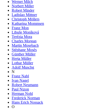
Werner Milch
Norbert Miller
Robert Minder
Ladislao Mittner
Christoph Möllers
Katharina Mommsen
Franz Mon
Libuše Moníková
Terézia Mora
Charles Morgan
Martin Mosebach
Stéphane Mosès
Günther Müller
Herta Müller
Lothar Müller
Adolf Muschg
N
Franz Nabl
Ivan Nagel
Robert Neumann
Paul Nizon
Herman Nohl
Frederick Norman
Hans Erich Nossack
O