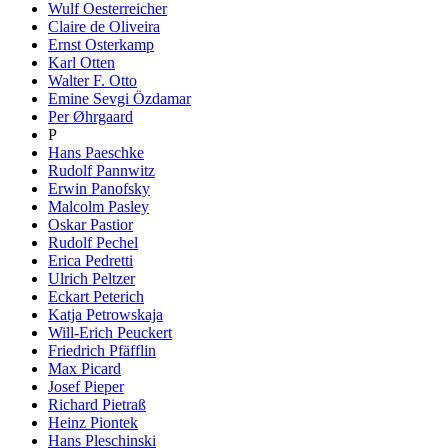
Wulf Oesterreicher
Claire de Oliveira
Ernst Osterkamp
Karl Otten
Walter F. Otto
Emine Sevgi Özdamar
Per Øhrgaard
P
Hans Paeschke
Rudolf Pannwitz
Erwin Panofsky
Malcolm Pasley
Oskar Pastior
Rudolf Pechel
Erica Pedretti
Ulrich Peltzer
Eckart Peterich
Katja Petrowskaja
Will-Erich Peuckert
Friedrich Pfäfflin
Max Picard
Josef Pieper
Richard Pietraß
Heinz Piontek
Hans Pleschinski