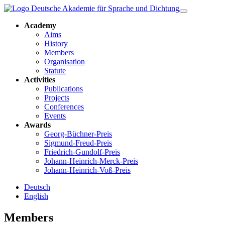
Academy
Aims
History
Members
Organisation
Statute
Activities
Publications
Projects
Conferences
Events
Awards
Georg-Büchner-Preis
Sigmund-Freud-Preis
Friedrich-Gundolf-Preis
Johann-Heinrich-Merck-Preis
Johann-Heinrich-Voß-Preis
Deutsch
English
Members