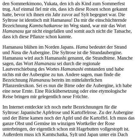
den Sommerkimono, Yukata, den ich als Kind zum Sommerfest
trug. Auf einmal fiel mir ein, dass ich diese Rosen schon gekannt
hatte, bevor ich ihnen ein Jahr zuvor auf Sylt begegnet war. Die
Syltrose ist identisch mit Hamanasu! Da mir die einschüchternde
Bezeichnung
Kamtschatkarose
im Weg stand, war mir das Wort
Hamanasu
gar nicht eingefallen und somit auch nicht die Tatsache,
dass ich diese Pflanze schon kannte.
Hamanasu blühen im Norden Japans.
Hama
bedeutet der Strand
und
Nasu
die Aubergine. Die Syltrose ist die Strandaubergine.
Hamanasu wird auch Hamanashi genannt, die Strandbirne. Manche
sagen, das Wort
Hamanasu
sei durch die regionale
Lautverschiebung des Wortes
Hamanashi
entstanden und habe
nichts mit der Aubergine zu tun. Andere sagen, man finde die
Bezeichnung
Hamanasu
bereits im mittelalterlichen
Pflanzenlexikon. Sei es nun die Birne oder die Aubergine, ich habe
eine neue Ernte. Eine Rückübersetzung oder eine etymologische
Reise bringen mir gelegentlich neue Früchte.
Im Internet entdeckte ich noch mehr Bezeichnungen für die
Syltrose: Japanische Apfelrose und Kartoffelrose. Zu der Aubergine
und der Birne kamen noch der Apfel und die Kartoffel. Ich muss das
ganze Obst und Gemüse im winzigen Wortkeller der Rose
unterbringen, der eigentlich schon mit Hagebutten vollgestopft ist.
Außerdem muss ich Kamtschatka, Sylt und Japan unter ein Dach