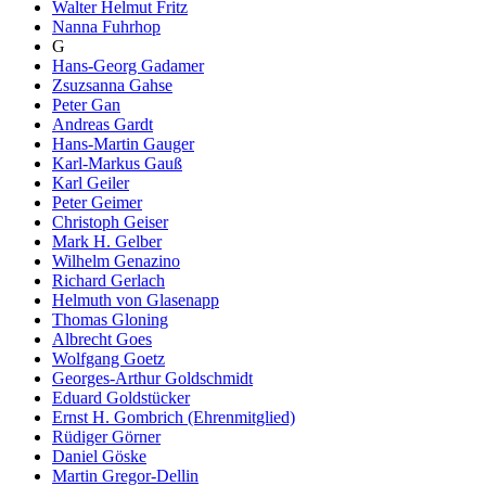
Walter Helmut Fritz
Nanna Fuhrhop
G
Hans-Georg Gadamer
Zsuzsanna Gahse
Peter Gan
Andreas Gardt
Hans-Martin Gauger
Karl-Markus Gauß
Karl Geiler
Peter Geimer
Christoph Geiser
Mark H. Gelber
Wilhelm Genazino
Richard Gerlach
Helmuth von Glasenapp
Thomas Gloning
Albrecht Goes
Wolfgang Goetz
Georges-Arthur Goldschmidt
Eduard Goldstücker
Ernst H. Gombrich (Ehrenmitglied)
Rüdiger Görner
Daniel Göske
Martin Gregor-Dellin