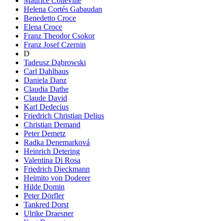
Maurice Colleville
Helena Cortés Gabaudan
Benedetto Croce
Elena Croce
Franz Theodor Csokor
Franz Josef Czernin
D
Tadeusz Dąbrowski
Carl Dahlhaus
Daniela Danz
Claudia Dathe
Claude David
Karl Dedecius
Friedrich Christian Delius
Christian Demand
Peter Demetz
Radka Denemarková
Heinrich Detering
Valentina Di Rosa
Friedrich Dieckmann
Heimito von Doderer
Hilde Domin
Peter Dörfler
Tankred Dorst
Ulrike Draesner