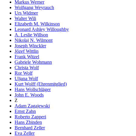
Markus Werner
Wolfgang Weyrauch
Urs Widmer
Walter Wili
Elizabeth M. Wilkinson
Leonard Ashley Willoughby
A. Leslie Willson
Nikolaj N. Wilmont
Joseph Winckler
Józef Wittlin
Frank Witzel
Gabriele Wohmann
Christa Wolf
Ror Wolf
Uljana Wolf
Kurt Wolff (Ehrenmitglied)
Hans Wollschläger
John E. Woods
Z
Adam Zagajewski
Ernst Zahn
Roberto Zapperi
Hans Zbinden
Bernhard Zeller
Eva Zeller