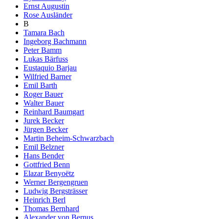
Ernst Augustin
Rose Ausländer
B
Tamara Bach
Ingeborg Bachmann
Peter Bamm
Lukas Bärfuss
Eustaquio Barjau
Wilfried Barner
Emil Barth
Roger Bauer
Walter Bauer
Reinhard Baumgart
Jurek Becker
Jürgen Becker
Martin Beheim-Schwarzbach
Emil Belzner
Hans Bender
Gottfried Benn
Elazar Benyoëtz
Werner Bergengruen
Ludwig Bergsträsser
Heinrich Berl
Thomas Bernhard
Alexander von Bernus