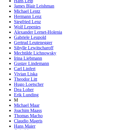
Hans Leip
James Blair Leishman
Michael Lentz
Hermann Lenz
Siegfried Lenz
Wolf Lepenies
Alexander Lernet-Holenia
Gabriele Leupold
Gertrud Leutenegger
Sibylle Lewitscharoff
Mechtilde Lichnowsky
Irina Liebmann
Gustav Lindemann
Carl Linfert
Vivian Liska
Theodor Litt
Hugo Loetscher
Dea Loher
Erik Lunding
M
Michael Maar
Joachim Maass
Thomas Macho
Claudio Magris
Hans Maier