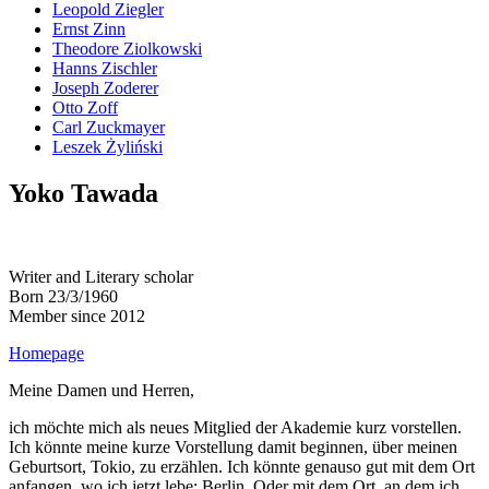
Leopold Ziegler
Ernst Zinn
Theodore Ziolkowski
Hanns Zischler
Joseph Zoderer
Otto Zoff
Carl Zuckmayer
Leszek Żyliński
Yoko Tawada
Writer and Literary scholar
Born 23/3/1960
Member since 2012
Homepage
Meine Damen und Herren,
ich möchte mich als neues Mitglied der Akademie kurz vorstellen.
Ich könnte meine kurze Vorstellung damit beginnen, über meinen
Geburtsort, Tokio, zu erzählen. Ich könnte genauso gut mit dem Ort
anfangen, wo ich jetzt lebe: Berlin. Oder mit dem Ort, an dem ich