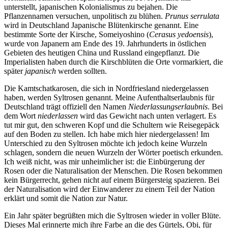
unterstellt, japanischen Kolonialismus zu bejahen. Die
Pflanzennamen versuchen, unpolitisch zu blühen.
Prunus serrulata
wird in Deutschland Japanische Blütenkirsche genannt. Eine
bestimmte Sorte der Kirsche, Someiyoshino (
Cerasus yedoensis
),
wurde von Japanern am Ende des 19. Jahrhunderts in östlichen
Gebieten des heutigen China und Russland eingepflanzt. Die
Imperialisten haben durch die Kirschblüten die Orte vormarkiert, die
später
japanisch
werden sollten.
Die Kamtschatkarosen, die sich in Nordfriesland niedergelassen
haben, werden Syltrosen genannt. Meine Aufenthaltserlaubnis für
Deutschland trägt offiziell den Namen
Niederlassungserlaubnis
. Bei
dem Wort
niederlassen
wird das Gewicht nach unten verlagert. Es
tut mir gut, den schweren Kopf und die Schultern wie Reisegepäck
auf den Boden zu stellen. Ich habe mich hier niedergelassen! Im
Unterschied zu den Syltrosen möchte ich jedoch keine Wurzeln
schlagen, sondern die neuen Wurzeln der Wörter poetisch erkunden.
Ich weiß nicht, was mir unheimlicher ist: die Einbürgerung der
Rosen oder die Naturalisation der Menschen. Die Rosen bekommen
kein Bürgerrecht, gehen nicht auf einem Bürgersteig spazieren. Bei
der Naturalisation wird der Einwanderer zu einem Teil der Nation
erklärt und somit die Nation zur Natur.
Ein Jahr später begrüßten mich die Syltrosen wieder in voller Blüte.
Dieses Mal erinnerte mich ihre Farbe an die des Gürtels, Obi, für