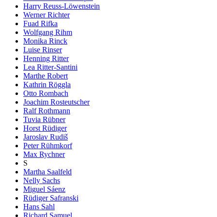
Harry Reuss-Löwenstein
Werner Richter
Fuad Rifka
Wolfgang Rihm
Monika Rinck
Luise Rinser
Henning Ritter
Lea Ritter-Santini
Marthe Robert
Kathrin Röggla
Otto Rombach
Joachim Rosteutscher
Ralf Rothmann
Tuvia Rübner
Horst Rüdiger
Jaroslav Rudiš
Peter Rühmkorf
Max Rychner
S
Martha Saalfeld
Nelly Sachs
Miguel Sáenz
Rüdiger Safranski
Hans Sahl
Richard Samuel