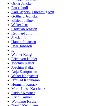
Oskar Jancke
Ernst Jandl
Karl Jaspers (Ehrenmitglied)
Gotthard Jedlicka
Elfriede Jelinek
Walter Jens
Christian Jenssen
Reinhard Jirgl
Jakob Job
Hanna Johansen
Uwe Johnson
K
Werner Kaegi
Erich von Kahler
Joachim Kaiser
Joachim Kalka
Anja Kampmann
Walter Kappacher
Dževad Karahasan
Hermann Kasack
Marie Luise Kaschnitz
Rudolf Kassner
Erich Kästner
Wolfgang Kayser
Daniel Kehlmann