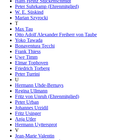
Hans Heinz Stuckenschmidt
Peter Suhrkamp (Ehrenmitglied)
W. E. Süskind
Marian Szyrocki
T
Max Tau
Otto Adolf Alexander Freiherr von Taube
Yoko Tawada
Bonaventura Tecchi
Frank Thiess
Uwe Timm
Elmar Tophoven
Friedrich Torberg
Peter Turrini
U
Hermann Uhde-Bernays
Regina Ullmann
Fritz von Unruh (Ehrenmitglied)
Peter Urban
Johannes Urzidil
Fritz Usinger
Anja Utler
Hermann Uyttersprot
V
Jean-Marie Valentin