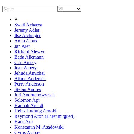
A
Swati Acharya
Jeremy Adler
Ilse Aichinger
Anita Albus
Jan Aler
Richard Alewyn
Beda Allemann
Carl Amery
Jean Améry
Jehuda Amichai
Alfred Andersch
Perry Anderson
Stefan Andres
Juri Andruchowytsch
Solomon Apt
Hannah Arendt
Heinz Ludwig Arnold
Raymond Aron (Ehrenmitglied)
Hans Arp
Konstantin M. Asadowski
Cyrus Atabay