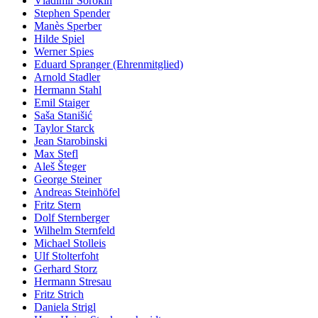
Vladimir Sorokin
Stephen Spender
Manès Sperber
Hilde Spiel
Werner Spies
Eduard Spranger (Ehrenmitglied)
Arnold Stadler
Hermann Stahl
Emil Staiger
Saša Stanišić
Taylor Starck
Jean Starobinski
Max Stefl
Aleš Šteger
George Steiner
Andreas Steinhöfel
Fritz Stern
Dolf Sternberger
Wilhelm Sternfeld
Michael Stolleis
Ulf Stolterfoht
Gerhard Storz
Hermann Stresau
Fritz Strich
Daniela Strigl