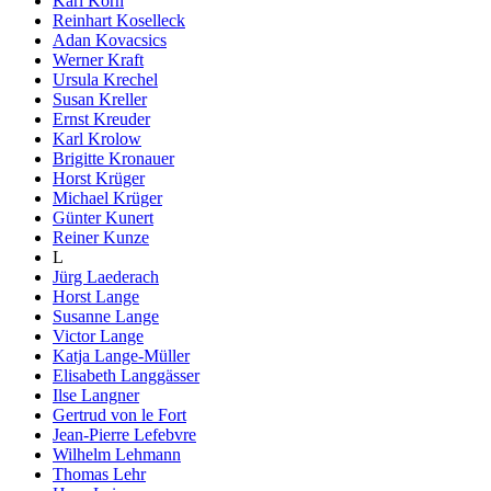
Karl Korn
Reinhart Koselleck
Adan Kovacsics
Werner Kraft
Ursula Krechel
Susan Kreller
Ernst Kreuder
Karl Krolow
Brigitte Kronauer
Horst Krüger
Michael Krüger
Günter Kunert
Reiner Kunze
L
Jürg Laederach
Horst Lange
Susanne Lange
Victor Lange
Katja Lange-Müller
Elisabeth Langgässer
Ilse Langner
Gertrud von le Fort
Jean-Pierre Lefebvre
Wilhelm Lehmann
Thomas Lehr