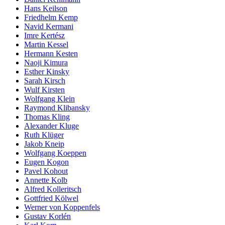
Hans Keilson
Friedhelm Kemp
Navid Kermani
Imre Kertész
Martin Kessel
Hermann Kesten
Naoji Kimura
Esther Kinsky
Sarah Kirsch
Wulf Kirsten
Wolfgang Klein
Raymond Klibansky
Thomas Kling
Alexander Kluge
Ruth Klüger
Jakob Kneip
Wolfgang Koeppen
Eugen Kogon
Pavel Kohout
Annette Kolb
Alfred Kolleritsch
Gottfried Kölwel
Werner von Koppenfels
Gustav Korlén