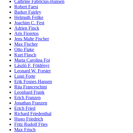
Cathrine Fabricius-Hansen
Robert Faesi
Barker Fairley
Helmuth Feilke
Joachim C. Fest
Adrien Finck
Aris Fioretos
Jens Malte Fischer
Max Fischer
Otto Flake
Kurt Flasch
Maria Carolina Foi
László F. Földényi
Leonard W. Forster
Luigi Forte
Erik Fosnes Hansen
Rita Franceschini
Leonhard Frank
Erich Franzen
Jonathan Franzen
Erich Fried
Richard Friedenthal
Hugo Friedrich
Fritz Rudolf Fries
Max Frisch