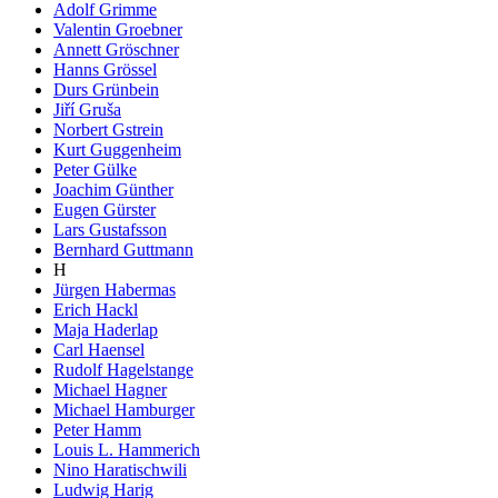
Adolf Grimme
Valentin Groebner
Annett Gröschner
Hanns Grössel
Durs Grünbein
Jiří Gruša
Norbert Gstrein
Kurt Guggenheim
Peter Gülke
Joachim Günther
Eugen Gürster
Lars Gustafsson
Bernhard Guttmann
H
Jürgen Habermas
Erich Hackl
Maja Haderlap
Carl Haensel
Rudolf Hagelstange
Michael Hagner
Michael Hamburger
Peter Hamm
Louis L. Hammerich
Nino Haratischwili
Ludwig Harig