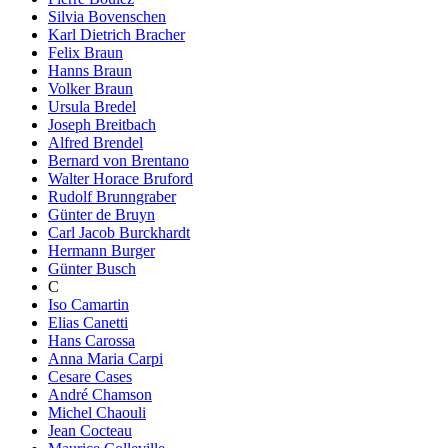
Silvia Bovenschen
Karl Dietrich Bracher
Felix Braun
Hanns Braun
Volker Braun
Ursula Bredel
Joseph Breitbach
Alfred Brendel
Bernard von Brentano
Walter Horace Bruford
Rudolf Brunngraber
Günter de Bruyn
Carl Jacob Burckhardt
Hermann Burger
Günter Busch
C
Iso Camartin
Elias Canetti
Hans Carossa
Anna Maria Carpi
Cesare Cases
André Chamson
Michel Chaouli
Jean Cocteau