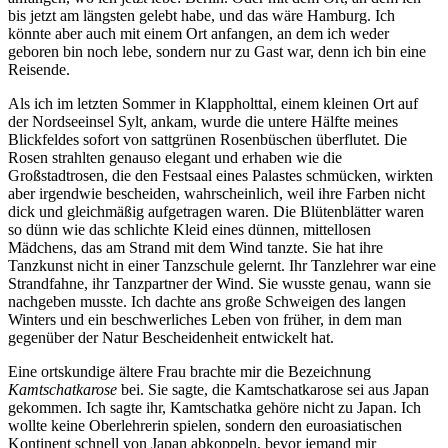
bis jetzt am längsten gelebt habe, und das wäre Hamburg. Ich
könnte aber auch mit einem Ort anfangen, an dem ich weder
geboren bin noch lebe, sondern nur zu Gast war, denn ich bin eine
Reisende.
Als ich im letzten Sommer in Klappholttal, einem kleinen Ort auf
der Nordseeinsel Sylt, ankam, wurde die untere Hälfte meines
Blickfeldes sofort von sattgrünen Rosenbüschen überflutet. Die
Rosen strahlten genauso elegant und erhaben wie die
Großstadtrosen, die den Festsaal eines Palastes schmücken, wirkten
aber irgendwie bescheiden, wahrscheinlich, weil ihre Farben nicht
dick und gleichmäßig aufgetragen waren. Die Blütenblätter waren
so dünn wie das schlichte Kleid eines dünnen, mittellosen
Mädchens, das am Strand mit dem Wind tanzte. Sie hat ihre
Tanzkunst nicht in einer Tanzschule gelernt. Ihr Tanzlehrer war eine
Strandfahne, ihr Tanzpartner der Wind. Sie wusste genau, wann sie
nachgeben musste. Ich dachte ans große Schweigen des langen
Winters und ein beschwerliches Leben von früher, in dem man
gegenüber der Natur Bescheidenheit entwickelt hat.
Eine ortskundige ältere Frau brachte mir die Bezeichnung
Kamtschatkarose
bei. Sie sagte, die Kamtschatkarose sei aus Japan
gekommen. Ich sagte ihr, Kamtschatka gehöre nicht zu Japan. Ich
wollte keine Oberlehrerin spielen, sondern den euroasiatischen
Kontinent schnell von Japan abkoppeln, bevor jemand mir