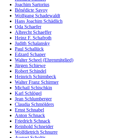
Joachim Sartorius
Bénédicte Savoy
Wolfgang Schadewaldt
Hans Joachim Schädlich
Oda Schaefer
Albrecht Schaeffer
Heinz F. Schafroth
Judith Schalansky
Paul Schallück
Edzard Schaper
Walter Scheel (Ehrenmitglied)
Jürgen Schiewe
Robert Schindel
Heinrich Schirmbeck
Walter Franz Schirmer
Michail Schischkin
Karl Schlögel
Jean Schlumberger
Claudia Schmölders
Ernst Schnabel
Anton Schnack
Friedrich Schnack
Reinhold Schneider
Wolfdietrich Schnurre
August Scholtis