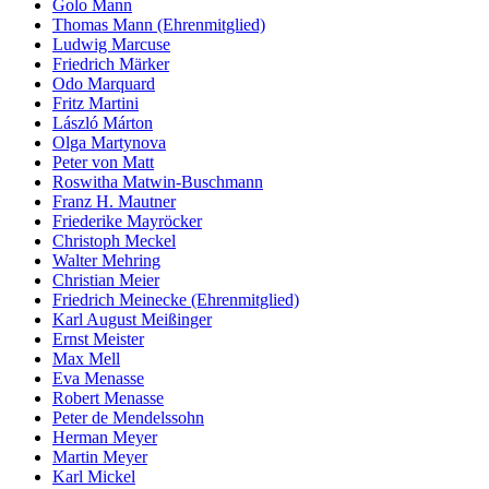
Golo Mann
Thomas Mann (Ehrenmitglied)
Ludwig Marcuse
Friedrich Märker
Odo Marquard
Fritz Martini
László Márton
Olga Martynova
Peter von Matt
Roswitha Matwin-Buschmann
Franz H. Mautner
Friederike Mayröcker
Christoph Meckel
Walter Mehring
Christian Meier
Friedrich Meinecke (Ehrenmitglied)
Karl August Meißinger
Ernst Meister
Max Mell
Eva Menasse
Robert Menasse
Peter de Mendelssohn
Herman Meyer
Martin Meyer
Karl Mickel