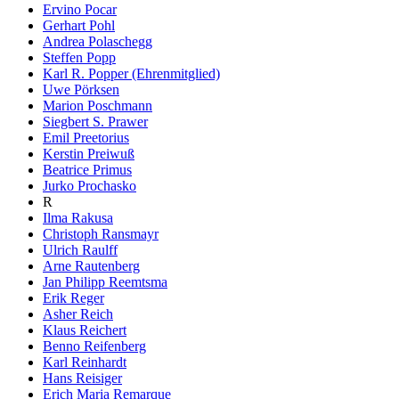
Ervino Pocar
Gerhart Pohl
Andrea Polaschegg
Steffen Popp
Karl R. Popper (Ehrenmitglied)
Uwe Pörksen
Marion Poschmann
Siegbert S. Prawer
Emil Preetorius
Kerstin Preiwuß
Beatrice Primus
Jurko Prochasko
R
Ilma Rakusa
Christoph Ransmayr
Ulrich Raulff
Arne Rautenberg
Jan Philipp Reemtsma
Erik Reger
Asher Reich
Klaus Reichert
Benno Reifenberg
Karl Reinhardt
Hans Reisiger
Erich Maria Remarque