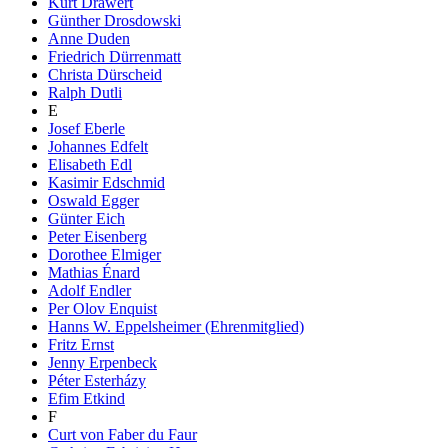
Kurt Drawert
Günther Drosdowski
Anne Duden
Friedrich Dürrenmatt
Christa Dürscheid
Ralph Dutli
E
Josef Eberle
Johannes Edfelt
Elisabeth Edl
Kasimir Edschmid
Oswald Egger
Günter Eich
Peter Eisenberg
Dorothee Elmiger
Mathias Énard
Adolf Endler
Per Olov Enquist
Hanns W. Eppelsheimer (Ehrenmitglied)
Fritz Ernst
Jenny Erpenbeck
Péter Esterházy
Efim Etkind
F
Curt von Faber du Faur