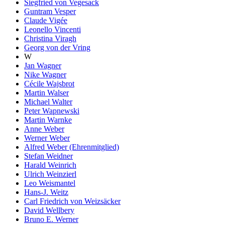
Siegfried von Vegesack
Guntram Vesper
Claude Vigée
Leonello Vincenti
Christina Viragh
Georg von der Vring
W
Jan Wagner
Nike Wagner
Cécile Wajsbrot
Martin Walser
Michael Walter
Peter Wapnewski
Martin Warnke
Anne Weber
Werner Weber
Alfred Weber (Ehrenmitglied)
Stefan Weidner
Harald Weinrich
Ulrich Weinzierl
Leo Weismantel
Hans-J. Weitz
Carl Friedrich von Weizsäcker
David Wellbery
Bruno E. Werner