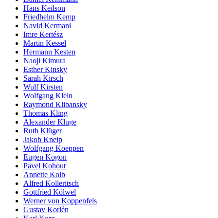
Hans Keilson
Friedhelm Kemp
Navid Kermani
Imre Kertész
Martin Kessel
Hermann Kesten
Naoji Kimura
Esther Kinsky
Sarah Kirsch
Wulf Kirsten
Wolfgang Klein
Raymond Klibansky
Thomas Kling
Alexander Kluge
Ruth Klüger
Jakob Kneip
Wolfgang Koeppen
Eugen Kogon
Pavel Kohout
Annette Kolb
Alfred Kolleritsch
Gottfried Kölwel
Werner von Koppenfels
Gustav Korlén