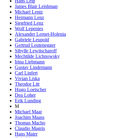
Hans Leip
James Blair Leishman
Michael Lentz
Hermann Lenz
Siegfried Lenz
Wolf Lepenies
Alexander Lernet-Holenia
Gabriele Leupold
Gertrud Leutenegger
Sibylle Lewitscharoff
Mechtilde Lichnowsky
Irina Liebmann
Gustav Lindemann
Carl Linfert
Vivian Liska
Theodor Litt
Hugo Loetscher
Dea Loher
Erik Lunding
M
Michael Maar
Joachim Maass
Thomas Macho
Claudio Magris
Hans Maier