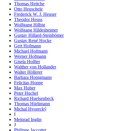
Thomas Hettche
Otto Heuschele
Frederick W. J. Heuser
Theodor Heuss
Wolfgang Hilbig
Wolfgang Hildesheimer
Gustav Hillard-Steinbömer
Gustav René Hocke
Gert Hofmann
Michael Hofmann
Werner Hofmann
Gisela Holfter
Walther von Hollander
Walter Höllerer
Barbara Honigmann
Felicitas Hoppe
Max Huber
Peter Huchel
Richard Huelsenbeck
Thomas Hürlimann
Michal Hvorecký
I
Meinrad Inglin
J
Philippe Jaccottet