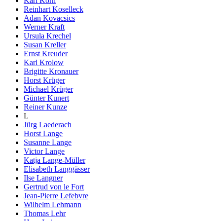
Karl Korn
Reinhart Koselleck
Adan Kovacsics
Werner Kraft
Ursula Krechel
Susan Kreller
Ernst Kreuder
Karl Krolow
Brigitte Kronauer
Horst Krüger
Michael Krüger
Günter Kunert
Reiner Kunze
L
Jürg Laederach
Horst Lange
Susanne Lange
Victor Lange
Katja Lange-Müller
Elisabeth Langgässer
Ilse Langner
Gertrud von le Fort
Jean-Pierre Lefebvre
Wilhelm Lehmann
Thomas Lehr