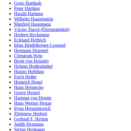
Geno Hartlaub
Peter Härtling
Harald Hartung
Wilhelm Hausenstein
Manfred Hausmann
Václav Havel (Ehrenmitglied)
Herbert Heckmann
Eckhard Heftrich
Irène Heidelberger-Leonard
Hermann Heimpel
Christoph Hein
Bernt von Heiseler
Helmut Heißenbüttel
Hanno Helbling
Erich Heller
Heinrich Henel
Hans Hennecke
Georg Hensel
Hartmut von Hentig
Hans Werner Henze
Iryna Herasimovich
Zbigniew Herbert
Gerhard F. Hering
Judith Hermann
Stefan Hertmans