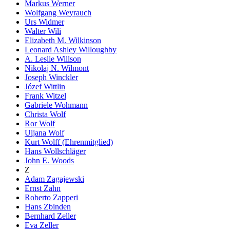
Markus Werner
Wolfgang Weyrauch
Urs Widmer
Walter Wili
Elizabeth M. Wilkinson
Leonard Ashley Willoughby
A. Leslie Willson
Nikolaj N. Wilmont
Joseph Winckler
Józef Wittlin
Frank Witzel
Gabriele Wohmann
Christa Wolf
Ror Wolf
Uljana Wolf
Kurt Wolff (Ehrenmitglied)
Hans Wollschläger
John E. Woods
Z
Adam Zagajewski
Ernst Zahn
Roberto Zapperi
Hans Zbinden
Bernhard Zeller
Eva Zeller