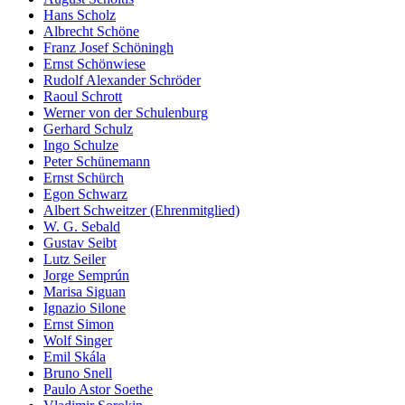
Hans Scholz
Albrecht Schöne
Franz Josef Schöningh
Ernst Schönwiese
Rudolf Alexander Schröder
Raoul Schrott
Werner von der Schulenburg
Gerhard Schulz
Ingo Schulze
Peter Schünemann
Ernst Schürch
Egon Schwarz
Albert Schweitzer (Ehrenmitglied)
W. G. Sebald
Gustav Seibt
Lutz Seiler
Jorge Semprún
Marisa Siguan
Ignazio Silone
Ernst Simon
Wolf Singer
Emil Skála
Bruno Snell
Paulo Astor Soethe