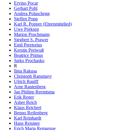
Ervino Pocar
Gerhart Pohl
Andrea Polaschegg
Steffen Popp
Karl R. Popper (Ehrenmitglied)
Uwe Pörksen
Marion Poschmann
Siegbert S. Prawer
Emil Preetorius
Kerstin Preiwuß
Beatrice Primus
Jurko Prochasko
R
Ilma Rakusa
Christoph Ransmayr
Ulrich Raulff
Arne Rautenberg
Jan Philipp Reemtsma
Erik Reger
Asher Reich
Klaus Reichert
Benno Reifenberg
Karl Reinhardt
Hans Reisiger
Erich Maria Remarque