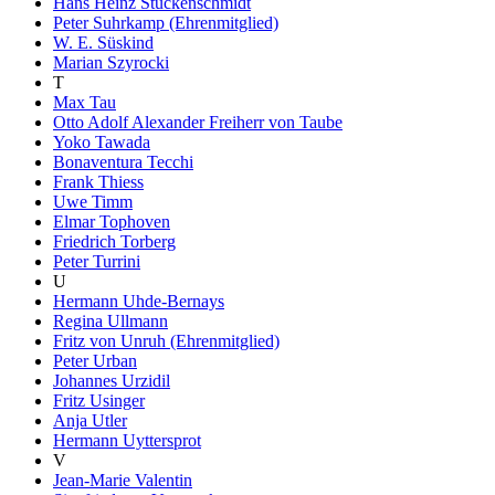
Hans Heinz Stuckenschmidt
Peter Suhrkamp (Ehrenmitglied)
W. E. Süskind
Marian Szyrocki
T
Max Tau
Otto Adolf Alexander Freiherr von Taube
Yoko Tawada
Bonaventura Tecchi
Frank Thiess
Uwe Timm
Elmar Tophoven
Friedrich Torberg
Peter Turrini
U
Hermann Uhde-Bernays
Regina Ullmann
Fritz von Unruh (Ehrenmitglied)
Peter Urban
Johannes Urzidil
Fritz Usinger
Anja Utler
Hermann Uyttersprot
V
Jean-Marie Valentin