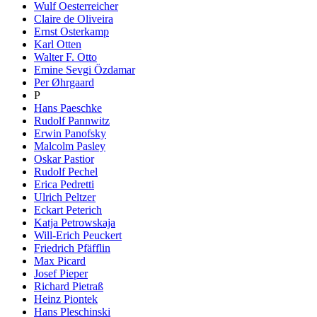
Wulf Oesterreicher
Claire de Oliveira
Ernst Osterkamp
Karl Otten
Walter F. Otto
Emine Sevgi Özdamar
Per Øhrgaard
P
Hans Paeschke
Rudolf Pannwitz
Erwin Panofsky
Malcolm Pasley
Oskar Pastior
Rudolf Pechel
Erica Pedretti
Ulrich Peltzer
Eckart Peterich
Katja Petrowskaja
Will-Erich Peuckert
Friedrich Pfäfflin
Max Picard
Josef Pieper
Richard Pietraß
Heinz Piontek
Hans Pleschinski