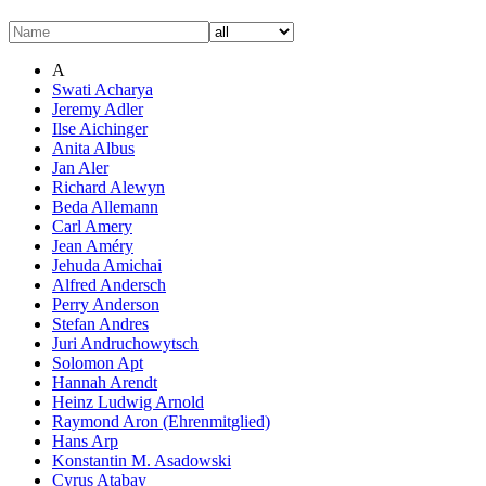
A
Swati Acharya
Jeremy Adler
Ilse Aichinger
Anita Albus
Jan Aler
Richard Alewyn
Beda Allemann
Carl Amery
Jean Améry
Jehuda Amichai
Alfred Andersch
Perry Anderson
Stefan Andres
Juri Andruchowytsch
Solomon Apt
Hannah Arendt
Heinz Ludwig Arnold
Raymond Aron (Ehrenmitglied)
Hans Arp
Konstantin M. Asadowski
Cyrus Atabay