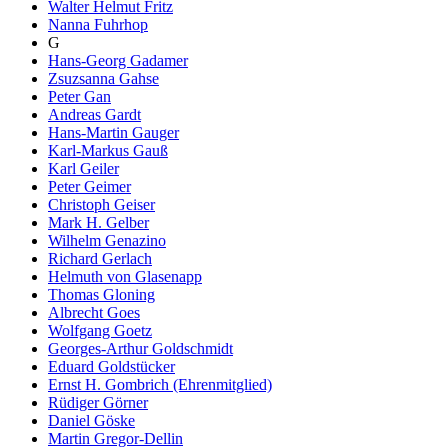
Walter Helmut Fritz
Nanna Fuhrhop
G
Hans-Georg Gadamer
Zsuzsanna Gahse
Peter Gan
Andreas Gardt
Hans-Martin Gauger
Karl-Markus Gauß
Karl Geiler
Peter Geimer
Christoph Geiser
Mark H. Gelber
Wilhelm Genazino
Richard Gerlach
Helmuth von Glasenapp
Thomas Gloning
Albrecht Goes
Wolfgang Goetz
Georges-Arthur Goldschmidt
Eduard Goldstücker
Ernst H. Gombrich (Ehrenmitglied)
Rüdiger Görner
Daniel Göske
Martin Gregor-Dellin