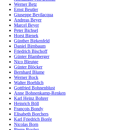
Werner Betz
Ernst Beutler
Giuseppe Bevilacqua
Andreas Beyer
Marcel Beyer
Peter Bichsel
Horst Bienek
Günther Birkenfeld
Daniel Birnbaum
Friedrich Bischoff
Günter Blamberger
Nico Bleutge
Günter Blöcker
Bernhard Blume
Werner Bock
Walter Boehlich
Gottfried Bohnenblust
Anne Bohnenkamp-Renken
Karl Heinz Bohrer
Heinrich Böll
François Bondy
Elisabeth Borchers
Karl Friedrich Borée
Nicolas Born
Pierre Boulez