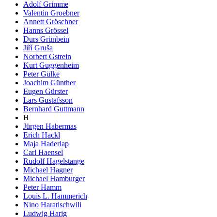
Adolf Grimme
Valentin Groebner
Annett Gröschner
Hanns Grössel
Durs Grünbein
Jiří Gruša
Norbert Gstrein
Kurt Guggenheim
Peter Gülke
Joachim Günther
Eugen Gürster
Lars Gustafsson
Bernhard Guttmann
H
Jürgen Habermas
Erich Hackl
Maja Haderlap
Carl Haensel
Rudolf Hagelstange
Michael Hagner
Michael Hamburger
Peter Hamm
Louis L. Hammerich
Nino Haratischwili
Ludwig Harig