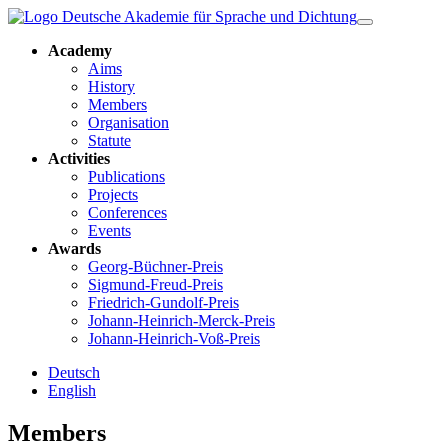
Academy
Aims
History
Members
Organisation
Statute
Activities
Publications
Projects
Conferences
Events
Awards
Georg-Büchner-Preis
Sigmund-Freud-Preis
Friedrich-Gundolf-Preis
Johann-Heinrich-Merck-Preis
Johann-Heinrich-Voß-Preis
Deutsch
English
Members