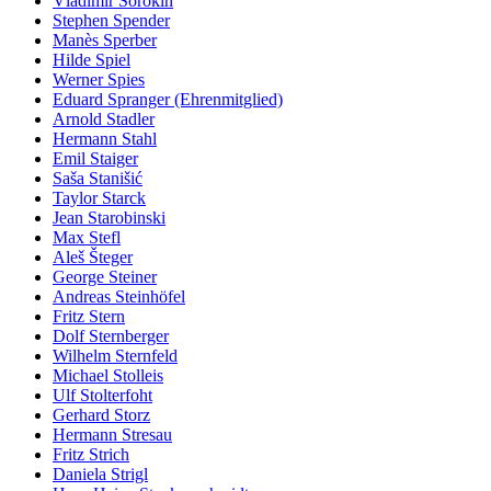
Vladimir Sorokin
Stephen Spender
Manès Sperber
Hilde Spiel
Werner Spies
Eduard Spranger (Ehrenmitglied)
Arnold Stadler
Hermann Stahl
Emil Staiger
Saša Stanišić
Taylor Starck
Jean Starobinski
Max Stefl
Aleš Šteger
George Steiner
Andreas Steinhöfel
Fritz Stern
Dolf Sternberger
Wilhelm Sternfeld
Michael Stolleis
Ulf Stolterfoht
Gerhard Storz
Hermann Stresau
Fritz Strich
Daniela Strigl