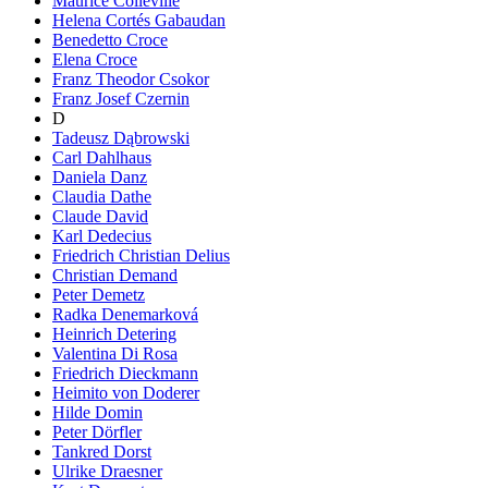
Maurice Colleville
Helena Cortés Gabaudan
Benedetto Croce
Elena Croce
Franz Theodor Csokor
Franz Josef Czernin
D
Tadeusz Dąbrowski
Carl Dahlhaus
Daniela Danz
Claudia Dathe
Claude David
Karl Dedecius
Friedrich Christian Delius
Christian Demand
Peter Demetz
Radka Denemarková
Heinrich Detering
Valentina Di Rosa
Friedrich Dieckmann
Heimito von Doderer
Hilde Domin
Peter Dörfler
Tankred Dorst
Ulrike Draesner