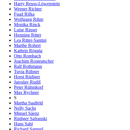
Harry Reuss-Löwenstein
Werner Richter
Fuad Rifka
Wolfgang Rihm
Monika Rinck
Luise Rinser
Henning Ritter
Lea Ritter-Santini
Marthe Robert
Kathrin Röggla
Otto Rombach
Joachim Rosteutscher
Ralf Rothmann
Tuvia Rübner
Horst Rüdiger
Jaroslav Rudiš
Peter Rühmkorf
Max Rychner
S
Martha Saalfeld
Nelly Sachs
Miguel Sáenz
Rüdiger Safranski
Hans Sahl
Richard Samuel