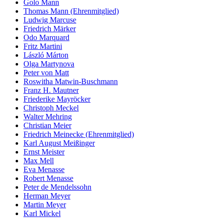
Golo Mann
Thomas Mann (Ehrenmitglied)
Ludwig Marcuse
Friedrich Märker
Odo Marquard
Fritz Martini
László Márton
Olga Martynova
Peter von Matt
Roswitha Matwin-Buschmann
Franz H. Mautner
Friederike Mayröcker
Christoph Meckel
Walter Mehring
Christian Meier
Friedrich Meinecke (Ehrenmitglied)
Karl August Meißinger
Ernst Meister
Max Mell
Eva Menasse
Robert Menasse
Peter de Mendelssohn
Herman Meyer
Martin Meyer
Karl Mickel