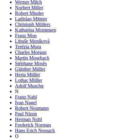
Werner Milch
Norbert Miller
Robert Minder
Ladislao Mittner
Christoph Möllers
Katharina Mommsen
Franz Mon
Libuše Moníková
Terézia Mora
Charles Morgan
Martin Mosebach
Stéphane Mosès
Günther Müller
Herta Müller
Lothar Müller
Adolf Muschg
N
Franz Nabl
Ivan Nagel
Robert Neumann
Paul Nizon
Herman Nohl
Frederick Norman
Hans Erich Nossack
O