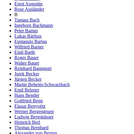
Ernst Augustin
Rose Ausländer
B
Tamara Bach
Ingeborg Bachmann
Peter Bamm
Lukas Bärfuss
Eustaquio Barjau
Wilfried Barner
Emil Barth
Roger Bauer
Walter Bauer
Reinhard Baumgart
Jurek Becker
Jürgen Becker
Martin Beheim-Schwarzbach
Emil Belzner
Hans Bender
Gottfried Benn
Elazar Benyoëtz
Werner Bergengruen
Ludwig Bergsträsser
Heinrich Berl
Thomas Bernhard
Alexander von Bernus