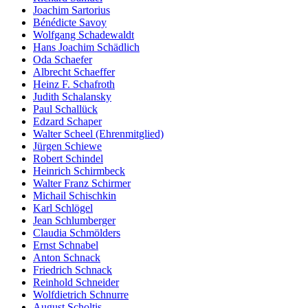
Joachim Sartorius
Bénédicte Savoy
Wolfgang Schadewaldt
Hans Joachim Schädlich
Oda Schaefer
Albrecht Schaeffer
Heinz F. Schafroth
Judith Schalansky
Paul Schallück
Edzard Schaper
Walter Scheel (Ehrenmitglied)
Jürgen Schiewe
Robert Schindel
Heinrich Schirmbeck
Walter Franz Schirmer
Michail Schischkin
Karl Schlögel
Jean Schlumberger
Claudia Schmölders
Ernst Schnabel
Anton Schnack
Friedrich Schnack
Reinhold Schneider
Wolfdietrich Schnurre
August Scholtis