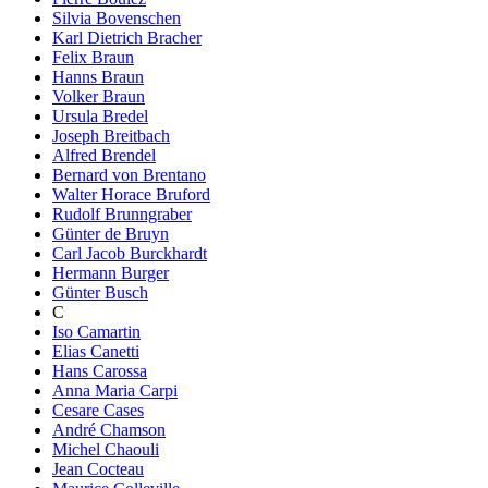
Silvia Bovenschen
Karl Dietrich Bracher
Felix Braun
Hanns Braun
Volker Braun
Ursula Bredel
Joseph Breitbach
Alfred Brendel
Bernard von Brentano
Walter Horace Bruford
Rudolf Brunngraber
Günter de Bruyn
Carl Jacob Burckhardt
Hermann Burger
Günter Busch
C
Iso Camartin
Elias Canetti
Hans Carossa
Anna Maria Carpi
Cesare Cases
André Chamson
Michel Chaouli
Jean Cocteau