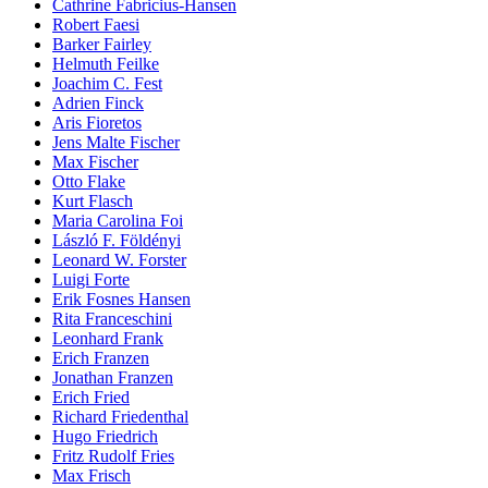
Cathrine Fabricius-Hansen
Robert Faesi
Barker Fairley
Helmuth Feilke
Joachim C. Fest
Adrien Finck
Aris Fioretos
Jens Malte Fischer
Max Fischer
Otto Flake
Kurt Flasch
Maria Carolina Foi
László F. Földényi
Leonard W. Forster
Luigi Forte
Erik Fosnes Hansen
Rita Franceschini
Leonhard Frank
Erich Franzen
Jonathan Franzen
Erich Fried
Richard Friedenthal
Hugo Friedrich
Fritz Rudolf Fries
Max Frisch