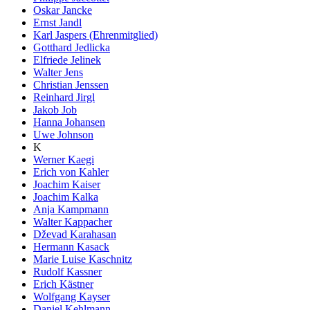
Oskar Jancke
Ernst Jandl
Karl Jaspers (Ehrenmitglied)
Gotthard Jedlicka
Elfriede Jelinek
Walter Jens
Christian Jenssen
Reinhard Jirgl
Jakob Job
Hanna Johansen
Uwe Johnson
K
Werner Kaegi
Erich von Kahler
Joachim Kaiser
Joachim Kalka
Anja Kampmann
Walter Kappacher
Dževad Karahasan
Hermann Kasack
Marie Luise Kaschnitz
Rudolf Kassner
Erich Kästner
Wolfgang Kayser
Daniel Kehlmann