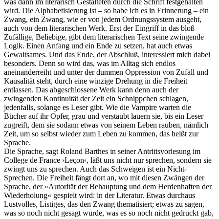
was dann im literarisch Gestalteten durch die Schrift festgehalten
wird. Die Alphabetisierung ist – so habe ich es in Erinnerung – ein
Zwang, ein Zwang, wie er von jedem Ordnungssystem ausgeht,
auch von dem literarischen Werk. Erst der Eingriff in das bloß
Zufällige, Beliebige, gibt dem literarischen Text seine zwingende
Logik. Einen Anfang und ein Ende zu setzen, hat auch etwas
Gewaltsames. Und das Ende, der Abschluß, interessiert mich dabei
besonders. Denn so wird das, was im Alltag sich endlos
aneinanderreiht und unter der dummen Oppression von Zufall und
Kausalität steht, durch eine winzige Drehung in die Freiheit
entlassen. Das abgeschlossene Werk kann denn auch der
zwingenden Kontinuität der Zeit ein Schnippchen schlagen,
jedenfalls, solange es Leser gibt. Wie die Vampire warten die
Bücher auf ihr Opfer, grau und verstaubt lauern sie, bis ein Leser
zugreift, dem sie sodann etwas von seinem Leben rauben, nämlich
Zeit, um so selbst wieder zum Leben zu kommen, das heißt zur
Sprache.
Die Sprache, sagt Roland Barthes in seiner Antrittsvorlesung im
College de France ›Leçon‹, läßt uns nicht nur sprechen, sondern sie
zwingt uns zu sprechen. Auch das Schweigen ist ein Nicht-
Sprechen. Die Freiheit fängt dort an, wo mit diesen Zwängen der
Sprache, der »Autorität der Behauptung und dem Herdenhaften der
Wiederholung« gespielt wird: in der Literatur. Etwas durchaus
Lustvolles, Listiges, das den Zwang thematisiert; etwas zu sagen,
was so noch nicht gesagt wurde, was es so noch nicht gedruckt gab,