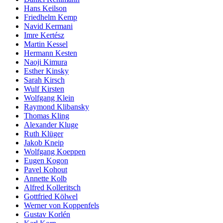
Hans Keilson
Friedhelm Kemp
Navid Kermani
Imre Kertész
Martin Kessel
Hermann Kesten
Naoji Kimura
Esther Kinsky
Sarah Kirsch
Wulf Kirsten
Wolfgang Klein
Raymond Klibansky
Thomas Kling
Alexander Kluge
Ruth Klüger
Jakob Kneip
Wolfgang Koeppen
Eugen Kogon
Pavel Kohout
Annette Kolb
Alfred Kolleritsch
Gottfried Kölwel
Werner von Koppenfels
Gustav Korlén