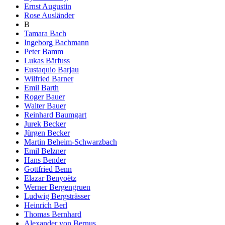
Ernst Augustin
Rose Ausländer
B
Tamara Bach
Ingeborg Bachmann
Peter Bamm
Lukas Bärfuss
Eustaquio Barjau
Wilfried Barner
Emil Barth
Roger Bauer
Walter Bauer
Reinhard Baumgart
Jurek Becker
Jürgen Becker
Martin Beheim-Schwarzbach
Emil Belzner
Hans Bender
Gottfried Benn
Elazar Benyoëtz
Werner Bergengruen
Ludwig Bergsträsser
Heinrich Berl
Thomas Bernhard
Alexander von Bernus