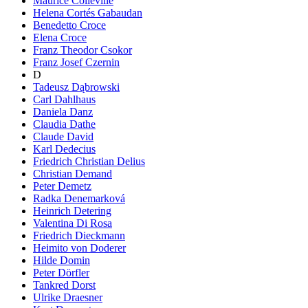
Maurice Colleville
Helena Cortés Gabaudan
Benedetto Croce
Elena Croce
Franz Theodor Csokor
Franz Josef Czernin
D
Tadeusz Dąbrowski
Carl Dahlhaus
Daniela Danz
Claudia Dathe
Claude David
Karl Dedecius
Friedrich Christian Delius
Christian Demand
Peter Demetz
Radka Denemarková
Heinrich Detering
Valentina Di Rosa
Friedrich Dieckmann
Heimito von Doderer
Hilde Domin
Peter Dörfler
Tankred Dorst
Ulrike Draesner