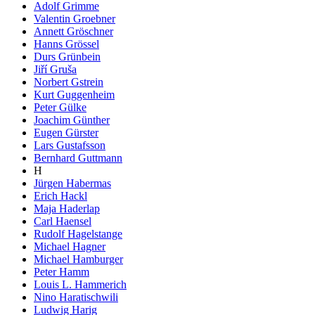
Adolf Grimme
Valentin Groebner
Annett Gröschner
Hanns Grössel
Durs Grünbein
Jiří Gruša
Norbert Gstrein
Kurt Guggenheim
Peter Gülke
Joachim Günther
Eugen Gürster
Lars Gustafsson
Bernhard Guttmann
H
Jürgen Habermas
Erich Hackl
Maja Haderlap
Carl Haensel
Rudolf Hagelstange
Michael Hagner
Michael Hamburger
Peter Hamm
Louis L. Hammerich
Nino Haratischwili
Ludwig Harig