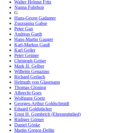
Walter Helmut Fritz
Nanna Fuhrhop
G
Hans-Georg Gadamer
Zsuzsanna Gahse
Peter Gan
Andreas Gardt
Hans-Martin Gauger
Karl-Markus Gauß
Karl Geiler
Peter Geimer
Christoph Geiser
Mark H. Gelber
Wilhelm Genazino
Richard Gerlach
Helmuth von Glasenapp
Thomas Gloning
Albrecht Goes
Wolfgang Goetz
Georges-Arthur Goldschmidt
Eduard Goldstücker
Ernst H. Gombrich (Ehrenmitglied)
Rüdiger Görner
Daniel Göske
Martin Gregor-Dellin