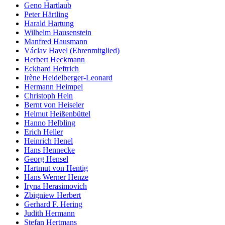
Geno Hartlaub
Peter Härtling
Harald Hartung
Wilhelm Hausenstein
Manfred Hausmann
Václav Havel (Ehrenmitglied)
Herbert Heckmann
Eckhard Heftrich
Irène Heidelberger-Leonard
Hermann Heimpel
Christoph Hein
Bernt von Heiseler
Helmut Heißenbüttel
Hanno Helbling
Erich Heller
Heinrich Henel
Hans Hennecke
Georg Hensel
Hartmut von Hentig
Hans Werner Henze
Iryna Herasimovich
Zbigniew Herbert
Gerhard F. Hering
Judith Hermann
Stefan Hertmans