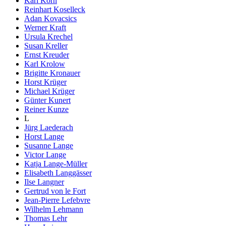
Karl Korn
Reinhart Koselleck
Adan Kovacsics
Werner Kraft
Ursula Krechel
Susan Kreller
Ernst Kreuder
Karl Krolow
Brigitte Kronauer
Horst Krüger
Michael Krüger
Günter Kunert
Reiner Kunze
L
Jürg Laederach
Horst Lange
Susanne Lange
Victor Lange
Katja Lange-Müller
Elisabeth Langgässer
Ilse Langner
Gertrud von le Fort
Jean-Pierre Lefebvre
Wilhelm Lehmann
Thomas Lehr