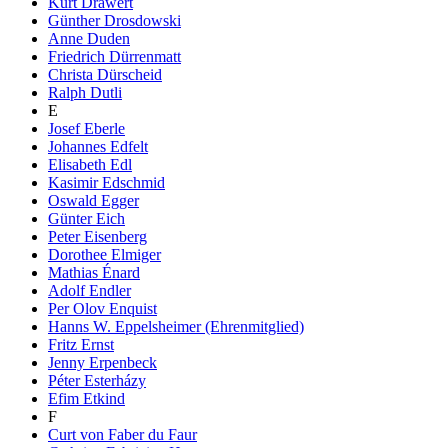
Kurt Drawert
Günther Drosdowski
Anne Duden
Friedrich Dürrenmatt
Christa Dürscheid
Ralph Dutli
E
Josef Eberle
Johannes Edfelt
Elisabeth Edl
Kasimir Edschmid
Oswald Egger
Günter Eich
Peter Eisenberg
Dorothee Elmiger
Mathias Énard
Adolf Endler
Per Olov Enquist
Hanns W. Eppelsheimer (Ehrenmitglied)
Fritz Ernst
Jenny Erpenbeck
Péter Esterházy
Efim Etkind
F
Curt von Faber du Faur