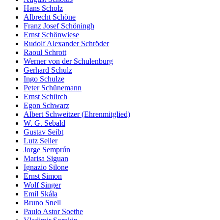
Hans Scholz
Albrecht Schöne
Franz Josef Schöningh
Ernst Schönwiese
Rudolf Alexander Schröder
Raoul Schrott
Werner von der Schulenburg
Gerhard Schulz
Ingo Schulze
Peter Schünemann
Ernst Schürch
Egon Schwarz
Albert Schweitzer (Ehrenmitglied)
W. G. Sebald
Gustav Seibt
Lutz Seiler
Jorge Semprún
Marisa Siguan
Ignazio Silone
Ernst Simon
Wolf Singer
Emil Skála
Bruno Snell
Paulo Astor Soethe