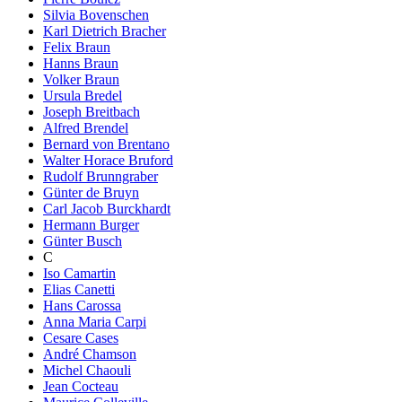
Silvia Bovenschen
Karl Dietrich Bracher
Felix Braun
Hanns Braun
Volker Braun
Ursula Bredel
Joseph Breitbach
Alfred Brendel
Bernard von Brentano
Walter Horace Bruford
Rudolf Brunngraber
Günter de Bruyn
Carl Jacob Burckhardt
Hermann Burger
Günter Busch
C
Iso Camartin
Elias Canetti
Hans Carossa
Anna Maria Carpi
Cesare Cases
André Chamson
Michel Chaouli
Jean Cocteau