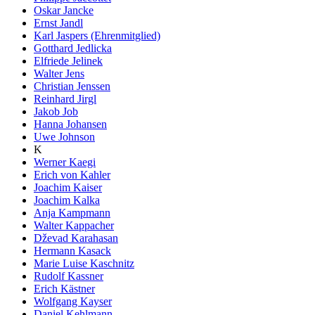
Oskar Jancke
Ernst Jandl
Karl Jaspers (Ehrenmitglied)
Gotthard Jedlicka
Elfriede Jelinek
Walter Jens
Christian Jenssen
Reinhard Jirgl
Jakob Job
Hanna Johansen
Uwe Johnson
K
Werner Kaegi
Erich von Kahler
Joachim Kaiser
Joachim Kalka
Anja Kampmann
Walter Kappacher
Dževad Karahasan
Hermann Kasack
Marie Luise Kaschnitz
Rudolf Kassner
Erich Kästner
Wolfgang Kayser
Daniel Kehlmann