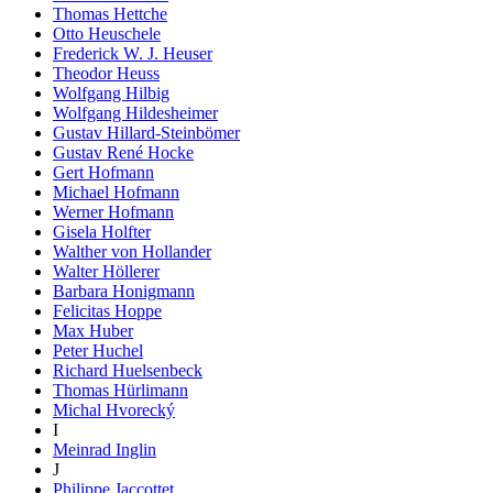
Thomas Hettche
Otto Heuschele
Frederick W. J. Heuser
Theodor Heuss
Wolfgang Hilbig
Wolfgang Hildesheimer
Gustav Hillard-Steinbömer
Gustav René Hocke
Gert Hofmann
Michael Hofmann
Werner Hofmann
Gisela Holfter
Walther von Hollander
Walter Höllerer
Barbara Honigmann
Felicitas Hoppe
Max Huber
Peter Huchel
Richard Huelsenbeck
Thomas Hürlimann
Michal Hvorecký
I
Meinrad Inglin
J
Philippe Jaccottet