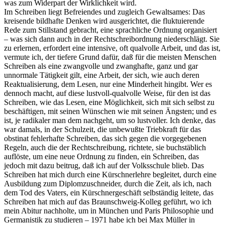
was zum Widerpart der Wirklichkeit wird.
Im Schreiben liegt Befreiendes und zugleich Gewaltsames: Das
kreisende bildhafte Denken wird ausgerichtet, die fluktuierende
Rede zum Stillstand gebracht, eine sprachliche Ordnung organisiert
– was sich dann auch in der Rechtschreibordnung niederschlägt. Sie
zu erlernen, erfordert eine intensive, oft qualvolle Arbeit, und das ist,
vermute ich, der tiefere Grund dafür, daß für die meisten Menschen
Schreiben als eine zwangvolle und zwanghafte, ganz und gar
unnormale Tätigkeit gilt, eine Arbeit, der sich, wie auch deren
Reaktualisierung, dem Lesen, nur eine Minderheit hingibt. Wer es
dennoch macht, auf diese lustvoll-qualvolle Weise, für den ist das
Schreiben, wie das Lesen, eine Möglichkeit, sich mit sich selbst zu
beschäftigen, mit seinen Wünschen wie mit seinen Ängsten; und es
ist, je radikaler man dem nachgeht, um so lustvoller. Ich denke, das
war damals, in der Schulzeit, die unbewußte Triebkraft für das
obstinat fehlerhafte Schreiben, das sich gegen die vorgegebenen
Regeln, auch die der Rechtschreibung, richtete, sie buchstäblich
auflöste, um eine neue Ordnung zu finden, ein Schreiben, das
jedoch mit dazu beitrug, daß ich auf der Volksschule blieb. Das
Schreiben hat mich durch eine Kürschnerlehre begleitet, durch eine
Ausbildung zum Diplomzuschneider, durch die Zeit, als ich, nach
dem Tod des Vaters, ein Kürschnergeschäft selbständig leitete, das
Schreiben hat mich auf das Braunschweig-Kolleg geführt, wo ich
mein Abitur nachholte, um in München und Paris Philosophie und
Germanistik zu studieren – 1971 habe ich bei Max Müller in