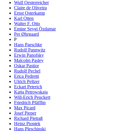
Wulf Oesterreicher
Claire de Oliveira
Ernst Osterkamp
Karl Otten
Walter F. Otto
Emine Sevgi Özdamar
Per Øhrgaard
P
Hans Paeschke
Rudolf Pannwitz
Erwin Panofsky
Malcolm Pasley
Oskar Pastior
Rudolf Pechel
Erica Pedretti
Ulrich Peltzer
Eckart Peterich
Katja Petrowskaja
Will-Erich Peuckert
Friedrich Pfäfflin
Max Picard
Josef Pieper
Richard Pietraß
Heinz Piontek
Hans Pleschinski