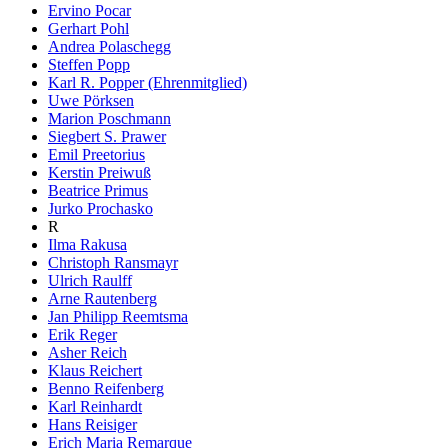
Ervino Pocar
Gerhart Pohl
Andrea Polaschegg
Steffen Popp
Karl R. Popper (Ehrenmitglied)
Uwe Pörksen
Marion Poschmann
Siegbert S. Prawer
Emil Preetorius
Kerstin Preiwuß
Beatrice Primus
Jurko Prochasko
R
Ilma Rakusa
Christoph Ransmayr
Ulrich Raulff
Arne Rautenberg
Jan Philipp Reemtsma
Erik Reger
Asher Reich
Klaus Reichert
Benno Reifenberg
Karl Reinhardt
Hans Reisiger
Erich Maria Remarque