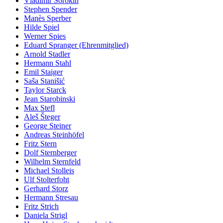
Vladimir Sorokin
Stephen Spender
Manès Sperber
Hilde Spiel
Werner Spies
Eduard Spranger (Ehrenmitglied)
Arnold Stadler
Hermann Stahl
Emil Staiger
Saša Stanišić
Taylor Starck
Jean Starobinski
Max Stefl
Aleš Šteger
George Steiner
Andreas Steinhöfel
Fritz Stern
Dolf Sternberger
Wilhelm Sternfeld
Michael Stolleis
Ulf Stolterfoht
Gerhard Storz
Hermann Stresau
Fritz Strich
Daniela Strigl