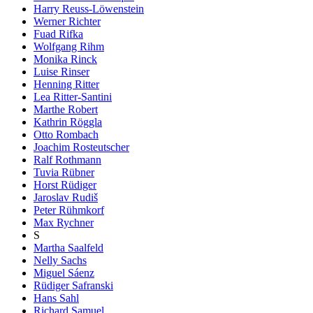
Harry Reuss-Löwenstein
Werner Richter
Fuad Rifka
Wolfgang Rihm
Monika Rinck
Luise Rinser
Henning Ritter
Lea Ritter-Santini
Marthe Robert
Kathrin Röggla
Otto Rombach
Joachim Rosteutscher
Ralf Rothmann
Tuvia Rübner
Horst Rüdiger
Jaroslav Rudiš
Peter Rühmkorf
Max Rychner
S
Martha Saalfeld
Nelly Sachs
Miguel Sáenz
Rüdiger Safranski
Hans Sahl
Richard Samuel