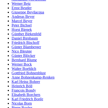
Werner Betz
Ernst Beutler
Giuseppe Bevilacqua
Andreas Beyer
Marcel Beyer
Peter Bichsel
Horst Bienek
Günther Birkenfeld
Daniel Birnbaum
Friedrich Bischoff
Günter Blamberger
Nico Bleutge
Günter Blöcker
Bernhard Blume
Werner Bock
Walter Boehlich
Gottfried Bohnenblust
Anne Bohnenkamp-Renken
Karl Heinz Bohrer
Heinrich Böll
François Bondy
Elisabeth Borchers
Karl Friedrich Borée
Nicolas Born
Pierre Boulez