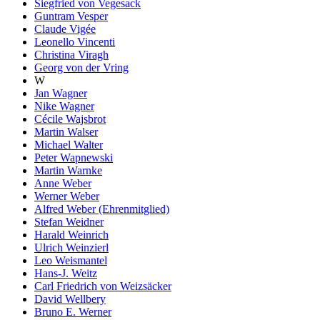
Siegfried von Vegesack
Guntram Vesper
Claude Vigée
Leonello Vincenti
Christina Viragh
Georg von der Vring
W
Jan Wagner
Nike Wagner
Cécile Wajsbrot
Martin Walser
Michael Walter
Peter Wapnewski
Martin Warnke
Anne Weber
Werner Weber
Alfred Weber (Ehrenmitglied)
Stefan Weidner
Harald Weinrich
Ulrich Weinzierl
Leo Weismantel
Hans-J. Weitz
Carl Friedrich von Weizsäcker
David Wellbery
Bruno E. Werner