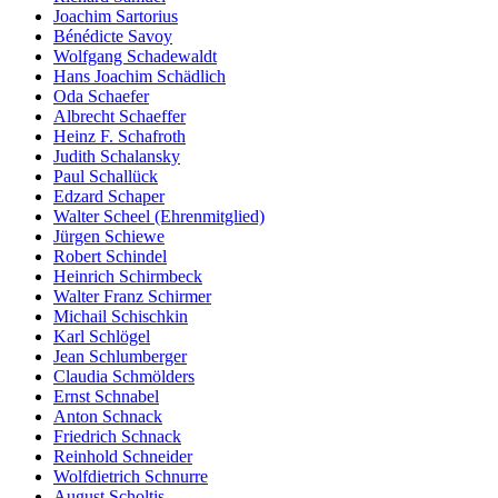
Joachim Sartorius
Bénédicte Savoy
Wolfgang Schadewaldt
Hans Joachim Schädlich
Oda Schaefer
Albrecht Schaeffer
Heinz F. Schafroth
Judith Schalansky
Paul Schallück
Edzard Schaper
Walter Scheel (Ehrenmitglied)
Jürgen Schiewe
Robert Schindel
Heinrich Schirmbeck
Walter Franz Schirmer
Michail Schischkin
Karl Schlögel
Jean Schlumberger
Claudia Schmölders
Ernst Schnabel
Anton Schnack
Friedrich Schnack
Reinhold Schneider
Wolfdietrich Schnurre
August Scholtis