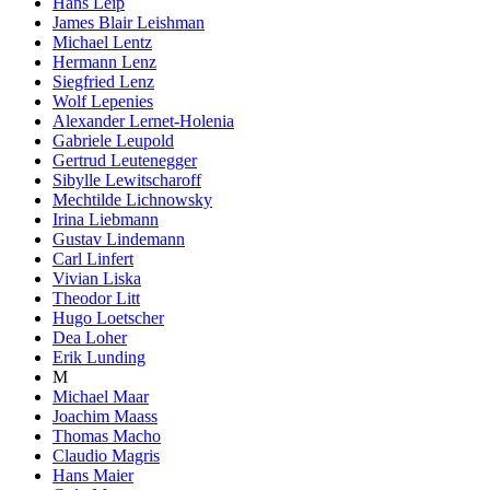
Hans Leip
James Blair Leishman
Michael Lentz
Hermann Lenz
Siegfried Lenz
Wolf Lepenies
Alexander Lernet-Holenia
Gabriele Leupold
Gertrud Leutenegger
Sibylle Lewitscharoff
Mechtilde Lichnowsky
Irina Liebmann
Gustav Lindemann
Carl Linfert
Vivian Liska
Theodor Litt
Hugo Loetscher
Dea Loher
Erik Lunding
M
Michael Maar
Joachim Maass
Thomas Macho
Claudio Magris
Hans Maier