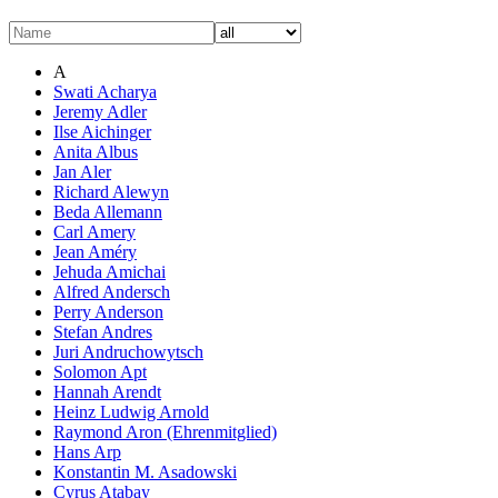
A
Swati Acharya
Jeremy Adler
Ilse Aichinger
Anita Albus
Jan Aler
Richard Alewyn
Beda Allemann
Carl Amery
Jean Améry
Jehuda Amichai
Alfred Andersch
Perry Anderson
Stefan Andres
Juri Andruchowytsch
Solomon Apt
Hannah Arendt
Heinz Ludwig Arnold
Raymond Aron (Ehrenmitglied)
Hans Arp
Konstantin M. Asadowski
Cyrus Atabay