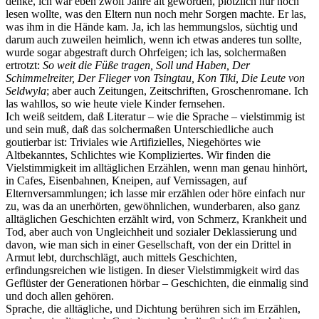
denke, ich war eben zwölf Jahre alt geworden, plötzlich nur noch
lesen wollte, was den Eltern nun noch mehr Sorgen machte. Er las,
was ihm in die Hände kam. Ja, ich las hemmungslos, süchtig und
darum auch zuweilen heimlich, wenn ich etwas anderes tun sollte,
wurde sogar abgestraft durch Ohrfeigen; ich las, solchermaßen
ertrotzt:
So weit die Füße tragen, Soll und Haben, Der
Schimmelreiter, Der Flieger von Tsingtau, Kon Tiki, Die Leute von
Seldwyla
; aber auch Zeitungen, Zeitschriften, Groschenromane. Ich
las wahllos, so wie heute viele Kinder fernsehen.
Ich weiß seitdem, daß Literatur – wie die Sprache – vielstimmig ist
und sein muß, daß das solchermaßen Unterschiedliche auch
goutierbar ist: Triviales wie Artifizielles, Niegehörtes wie
Altbekanntes, Schlichtes wie Kompliziertes. Wir finden die
Vielstimmigkeit im alltäglichen Erzählen, wenn man genau hinhört,
in Cafes, Eisenbahnen, Kneipen, auf Vernissagen, auf
Elternversammlungen; ich lasse mir erzählen oder höre einfach nur
zu, was da an unerhörten, gewöhnlichen, wunderbaren, also ganz
alltäglichen Geschichten erzählt wird, von Schmerz, Krankheit und
Tod, aber auch von Ungleichheit und sozialer Deklassierung und
davon, wie man sich in einer Gesellschaft, von der ein Drittel in
Armut lebt, durchschlägt, auch mittels Geschichten,
erfindungsreichen wie listigen. In dieser Vielstimmigkeit wird das
Geflüster der Generationen hörbar – Geschichten, die einmalig sind
und doch allen gehören.
Sprache, die alltägliche, und Dichtung berühren sich im Erzählen,