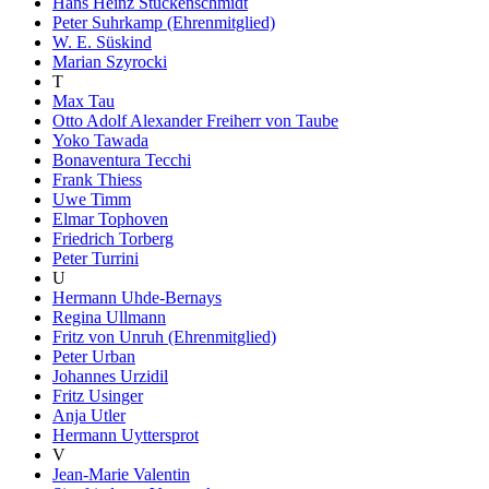
Hans Heinz Stuckenschmidt
Peter Suhrkamp (Ehrenmitglied)
W. E. Süskind
Marian Szyrocki
T
Max Tau
Otto Adolf Alexander Freiherr von Taube
Yoko Tawada
Bonaventura Tecchi
Frank Thiess
Uwe Timm
Elmar Tophoven
Friedrich Torberg
Peter Turrini
U
Hermann Uhde-Bernays
Regina Ullmann
Fritz von Unruh (Ehrenmitglied)
Peter Urban
Johannes Urzidil
Fritz Usinger
Anja Utler
Hermann Uyttersprot
V
Jean-Marie Valentin