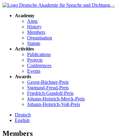
Academy
Aims
History
Members
Organisation
Statute
Activities
Publications
Projects
Conferences
Events
Awards
Georg-Büchner-Preis
Sigmund-Freud-Preis
Friedrich-Gundolf-Preis
Johann-Heinrich-Merck-Preis
Johann-Heinrich-Voß-Preis
Deutsch
English
Members