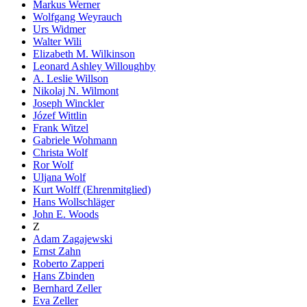
Markus Werner
Wolfgang Weyrauch
Urs Widmer
Walter Wili
Elizabeth M. Wilkinson
Leonard Ashley Willoughby
A. Leslie Willson
Nikolaj N. Wilmont
Joseph Winckler
Józef Wittlin
Frank Witzel
Gabriele Wohmann
Christa Wolf
Ror Wolf
Uljana Wolf
Kurt Wolff (Ehrenmitglied)
Hans Wollschläger
John E. Woods
Z
Adam Zagajewski
Ernst Zahn
Roberto Zapperi
Hans Zbinden
Bernhard Zeller
Eva Zeller