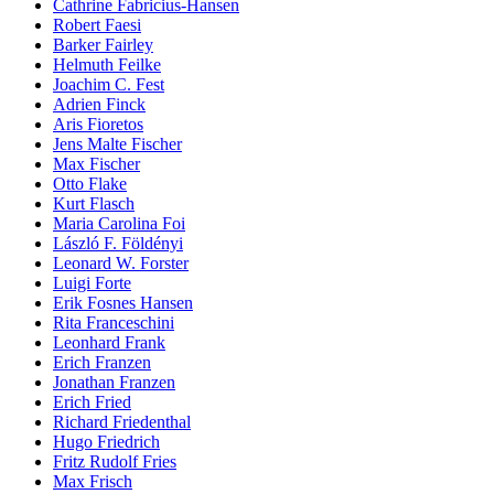
Cathrine Fabricius-Hansen
Robert Faesi
Barker Fairley
Helmuth Feilke
Joachim C. Fest
Adrien Finck
Aris Fioretos
Jens Malte Fischer
Max Fischer
Otto Flake
Kurt Flasch
Maria Carolina Foi
László F. Földényi
Leonard W. Forster
Luigi Forte
Erik Fosnes Hansen
Rita Franceschini
Leonhard Frank
Erich Franzen
Jonathan Franzen
Erich Fried
Richard Friedenthal
Hugo Friedrich
Fritz Rudolf Fries
Max Frisch