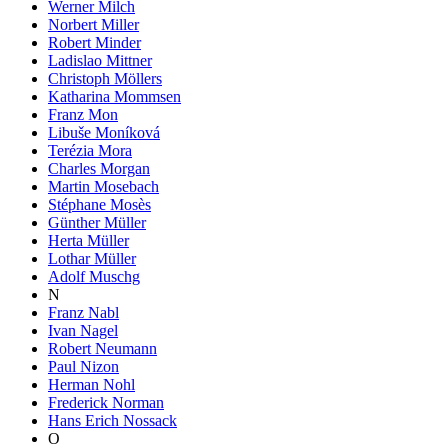
Werner Milch
Norbert Miller
Robert Minder
Ladislao Mittner
Christoph Möllers
Katharina Mommsen
Franz Mon
Libuše Moníková
Terézia Mora
Charles Morgan
Martin Mosebach
Stéphane Mosès
Günther Müller
Herta Müller
Lothar Müller
Adolf Muschg
N
Franz Nabl
Ivan Nagel
Robert Neumann
Paul Nizon
Herman Nohl
Frederick Norman
Hans Erich Nossack
O