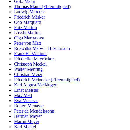
Golo Mann
Thomas Mann (Ehrenmitglied)
Ludwig Marcuse
Friedrich Märker
Odo Marquard
Fritz Martini
László Márton
Olga Martynova
Peter von Matt
Roswitha Matwin-Buschmann
Franz H. Mautner
Friederike Mayröcker
Christoph Meckel
Walter Mehring
Christian Meier
Friedrich Meinecke (Ehrenmitglied)
Karl August Meißinger
Ernst Meister
Max Mell
Eva Menasse
Robert Menasse
Peter de Mendelssohn
Herman Meyer
Martin Meyer
Karl Mickel