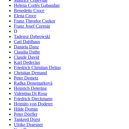
Maurice Colleville
Helena Cortés Gabaudan
Benedetto Croce
Elena Croce
Franz Theodor Csokor
Franz Josef Czernin
D
Tadeusz Dąbrowski
Carl Dahlhaus
Daniela Danz
Claudia Dathe
Claude David
Karl Dedecius
Friedrich Christian Delius
Christian Demand
Peter Demetz
Radka Denemarková
Heinrich Detering
Valentina Di Rosa
Friedrich Dieckmann
Heimito von Doderer
Hilde Domin
Peter Dörfler
Tankred Dorst
Ulrike Draesner