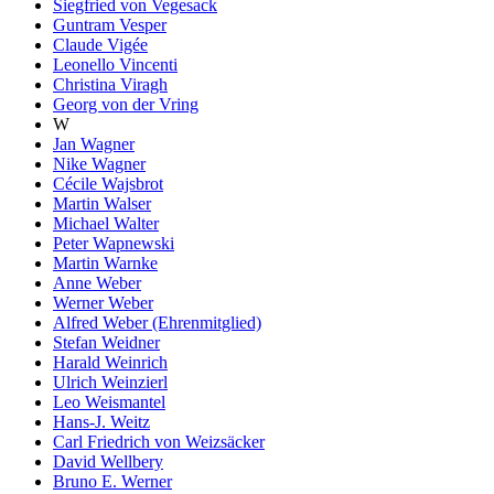
Siegfried von Vegesack
Guntram Vesper
Claude Vigée
Leonello Vincenti
Christina Viragh
Georg von der Vring
W
Jan Wagner
Nike Wagner
Cécile Wajsbrot
Martin Walser
Michael Walter
Peter Wapnewski
Martin Warnke
Anne Weber
Werner Weber
Alfred Weber (Ehrenmitglied)
Stefan Weidner
Harald Weinrich
Ulrich Weinzierl
Leo Weismantel
Hans-J. Weitz
Carl Friedrich von Weizsäcker
David Wellbery
Bruno E. Werner