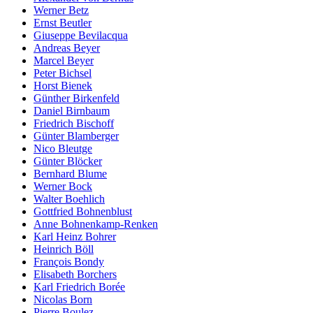
Werner Betz
Ernst Beutler
Giuseppe Bevilacqua
Andreas Beyer
Marcel Beyer
Peter Bichsel
Horst Bienek
Günther Birkenfeld
Daniel Birnbaum
Friedrich Bischoff
Günter Blamberger
Nico Bleutge
Günter Blöcker
Bernhard Blume
Werner Bock
Walter Boehlich
Gottfried Bohnenblust
Anne Bohnenkamp-Renken
Karl Heinz Bohrer
Heinrich Böll
François Bondy
Elisabeth Borchers
Karl Friedrich Borée
Nicolas Born
Pierre Boulez