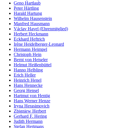
Geno Hartlaub
Peter Härtling
Harald Hartung
Wilhelm Hausenstein
Manfred Hausmann
Václav Havel (Ehrenmitglied)
Herbert Heckmann
Eckhard Heftrich
Irène Heidelberger-Leonard
Hermann Heimpel
Christoph Hein
Bernt von Heiseler
Helmut Heißenbüttel
Hanno Helbling
Erich Heller
Heinrich Henel
Hans Hennecke
Georg Hensel
Hartmut von Hentig
Hans Werner Henze
Iryna Herasimovich
Zbigniew Herbert
Gerhard F. Hering
Judith Hermann
Stefan Hertmans