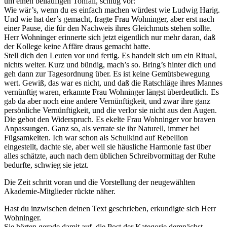
um einen beiläufigen Tonfall, schlug vor:
Wie wär’s, wenn du es einfach machen würdest wie Ludwig Harig.
Und wie hat der’s gemacht, fragte Frau Wohninger, aber erst nach
einer Pause, die für den Nachweis ihres Gleichmuts stehen sollte.
Herr Wohninger erinnerte sich jetzt eigentlich nur mehr daran, daß
der Kollege keine Affäre draus gemacht hatte.
Stell dich den Leuten vor und fertig. Es handelt sich um ein Ritual,
nichts weiter. Kurz und bündig, mach’s so. Bring’s hinter dich und
geh dann zur Tagesordnung über. Es ist keine Gemütsbewegung
wert. Gewiß, das war es nicht, und daß die Ratschläge ihres Mannes
vernünftig waren, erkannte Frau Wohninger längst überdeutlich. Es
gab da aber noch eine andere Vernünftigkeit, und zwar ihre ganz
persönliche Vernünftigkeit, und die verlor sie nicht aus den Augen.
Die gebot den Widerspruch. Es ekelte Frau Wohninger vor braven
Anpassungen. Ganz so, als verrate sie ihr Naturell, immer bei
Fügsamkeiten. Ich war schon als Schulkind auf Rebellion
eingestellt, dachte sie, aber weil sie häusliche Harmonie fast über
alles schätzte, auch nach dem üblichen Schreibvormittag der Ruhe
bedurfte, schwieg sie jetzt.
Die Zeit schritt voran und die Vorstellung der neugewählten
Akademie-Mitglieder rückte näher.
Hast du inzwischen deinen Text geschrieben, erkundigte sich Herr
Wohninger.
Sie hörten gerade damit auf, die Post der Kategorie demnächst