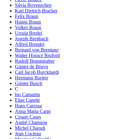
Silvia Bovenschen
Karl Dietrich Bracher
Felix Braun
Hanns Braun
Volker Braun
Ursula Bredel
Joseph Breitbach
Alfred Brendel
Bernard von Brentano
Walter Horace Bruford
Rudolf Brunngraber
Günter de Bruyn
Carl Jacob Burckhardt
Hermann Burger
Günter Busch
C
Iso Camartin
Elias Canetti
Hans Carossa
Anna Maria Carpi
Cesare Cases
André Chamson
Michel Chaouli
Jean Cocteau