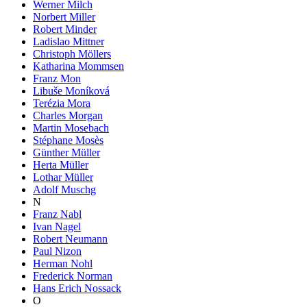
Werner Milch
Norbert Miller
Robert Minder
Ladislao Mittner
Christoph Möllers
Katharina Mommsen
Franz Mon
Libuše Moníková
Terézia Mora
Charles Morgan
Martin Mosebach
Stéphane Mosès
Günther Müller
Herta Müller
Lothar Müller
Adolf Muschg
N
Franz Nabl
Ivan Nagel
Robert Neumann
Paul Nizon
Herman Nohl
Frederick Norman
Hans Erich Nossack
O