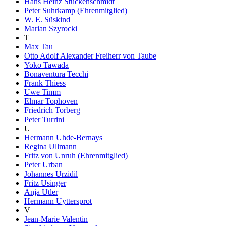
Hans Heinz Stuckenschmidt
Peter Suhrkamp (Ehrenmitglied)
W. E. Süskind
Marian Szyrocki
T
Max Tau
Otto Adolf Alexander Freiherr von Taube
Yoko Tawada
Bonaventura Tecchi
Frank Thiess
Uwe Timm
Elmar Tophoven
Friedrich Torberg
Peter Turrini
U
Hermann Uhde-Bernays
Regina Ullmann
Fritz von Unruh (Ehrenmitglied)
Peter Urban
Johannes Urzidil
Fritz Usinger
Anja Utler
Hermann Uyttersprot
V
Jean-Marie Valentin