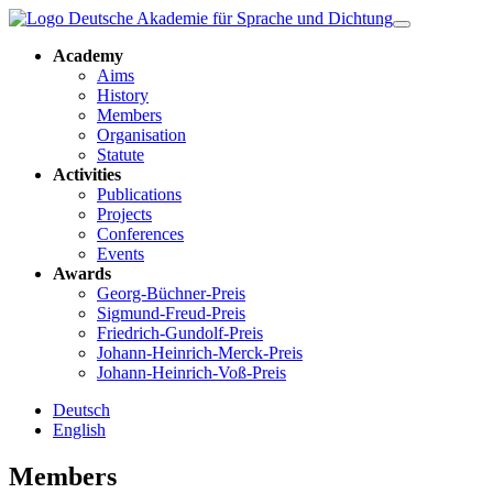
Academy
Aims
History
Members
Organisation
Statute
Activities
Publications
Projects
Conferences
Events
Awards
Georg-Büchner-Preis
Sigmund-Freud-Preis
Friedrich-Gundolf-Preis
Johann-Heinrich-Merck-Preis
Johann-Heinrich-Voß-Preis
Deutsch
English
Members