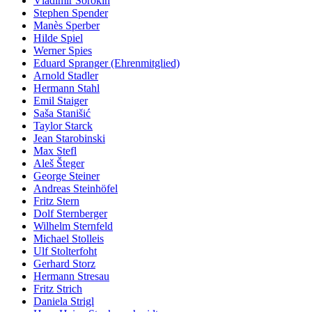
Vladimir Sorokin
Stephen Spender
Manès Sperber
Hilde Spiel
Werner Spies
Eduard Spranger (Ehrenmitglied)
Arnold Stadler
Hermann Stahl
Emil Staiger
Saša Stanišić
Taylor Starck
Jean Starobinski
Max Stefl
Aleš Šteger
George Steiner
Andreas Steinhöfel
Fritz Stern
Dolf Sternberger
Wilhelm Sternfeld
Michael Stolleis
Ulf Stolterfoht
Gerhard Storz
Hermann Stresau
Fritz Strich
Daniela Strigl