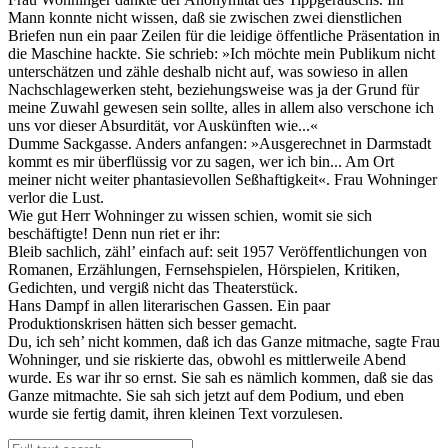
Mann konnte nicht wissen, daß sie zwischen zwei dienstlichen
Briefen nun ein paar Zeilen für die leidige öffentliche Präsentation in
die Maschine hackte. Sie schrieb: »Ich möchte mein Publikum nicht
unterschätzen und zähle deshalb nicht auf, was sowieso in allen
Nachschlagewerken steht, beziehungsweise was ja der Grund für
meine Zuwahl gewesen sein sollte, alles in allem also verschone ich
uns vor dieser Absurdität, vor Auskünften wie...«
Dumme Sackgasse. Anders anfangen: »Ausgerechnet in Darmstadt
kommt es mir überflüssig vor zu sagen, wer ich bin... Am Ort
meiner nicht weiter phantasievollen Seßhaftigkeit«. Frau Wohninger
verlor die Lust.
Wie gut Herr Wohninger zu wissen schien, womit sie sich
beschäftigte! Denn nun riet er ihr:
Bleib sachlich, zähl’ einfach auf: seit 1957 Veröffentlichungen von
Romanen, Erzählungen, Fernsehspielen, Hörspielen, Kritiken,
Gedichten, und vergiß nicht das Theaterstück.
Hans Dampf in allen literarischen Gassen. Ein paar
Produktionskrisen hätten sich besser gemacht.
Du, ich seh’ nicht kommen, daß ich das Ganze mitmache, sagte Frau
Wohninger, und sie riskierte das, obwohl es mittlerweile Abend
wurde. Es war ihr so ernst. Sie sah es nämlich kommen, daß sie das
Ganze mitmachte. Sie sah sich jetzt auf dem Podium, und eben
wurde sie fertig damit, ihren kleinen Text vorzulesen.