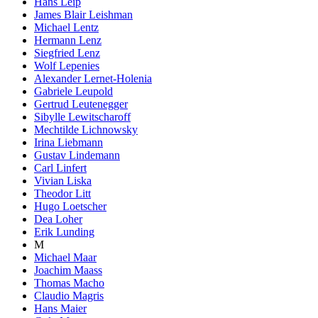
Hans Leip
James Blair Leishman
Michael Lentz
Hermann Lenz
Siegfried Lenz
Wolf Lepenies
Alexander Lernet-Holenia
Gabriele Leupold
Gertrud Leutenegger
Sibylle Lewitscharoff
Mechtilde Lichnowsky
Irina Liebmann
Gustav Lindemann
Carl Linfert
Vivian Liska
Theodor Litt
Hugo Loetscher
Dea Loher
Erik Lunding
M
Michael Maar
Joachim Maass
Thomas Macho
Claudio Magris
Hans Maier