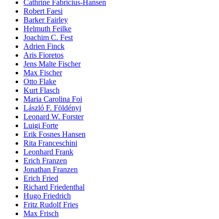
Cathrine Fabricius-Hansen
Robert Faesi
Barker Fairley
Helmuth Feilke
Joachim C. Fest
Adrien Finck
Aris Fioretos
Jens Malte Fischer
Max Fischer
Otto Flake
Kurt Flasch
Maria Carolina Foi
László F. Földényi
Leonard W. Forster
Luigi Forte
Erik Fosnes Hansen
Rita Franceschini
Leonhard Frank
Erich Franzen
Jonathan Franzen
Erich Fried
Richard Friedenthal
Hugo Friedrich
Fritz Rudolf Fries
Max Frisch