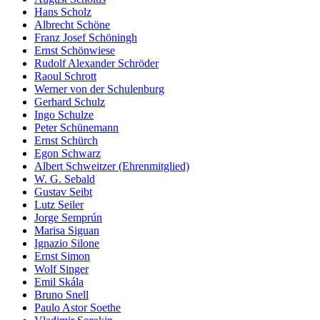
Hans Scholz
Albrecht Schöne
Franz Josef Schöningh
Ernst Schönwiese
Rudolf Alexander Schröder
Raoul Schrott
Werner von der Schulenburg
Gerhard Schulz
Ingo Schulze
Peter Schünemann
Ernst Schürch
Egon Schwarz
Albert Schweitzer (Ehrenmitglied)
W. G. Sebald
Gustav Seibt
Lutz Seiler
Jorge Semprún
Marisa Siguan
Ignazio Silone
Ernst Simon
Wolf Singer
Emil Skála
Bruno Snell
Paulo Astor Soethe