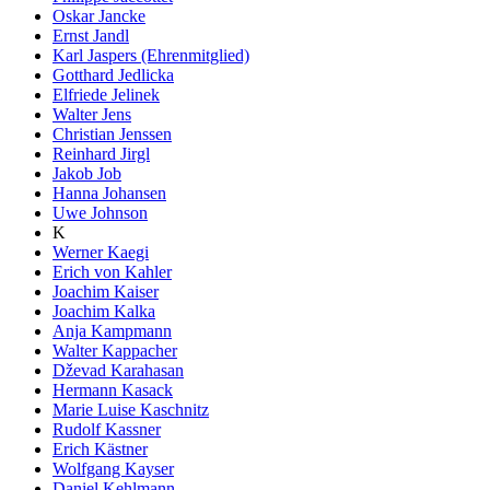
Oskar Jancke
Ernst Jandl
Karl Jaspers (Ehrenmitglied)
Gotthard Jedlicka
Elfriede Jelinek
Walter Jens
Christian Jenssen
Reinhard Jirgl
Jakob Job
Hanna Johansen
Uwe Johnson
K
Werner Kaegi
Erich von Kahler
Joachim Kaiser
Joachim Kalka
Anja Kampmann
Walter Kappacher
Dževad Karahasan
Hermann Kasack
Marie Luise Kaschnitz
Rudolf Kassner
Erich Kästner
Wolfgang Kayser
Daniel Kehlmann