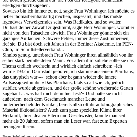
erledigen durchzugehen.
Sowieso bin ich immer zu nett, sagte Frau Wohninger. Ich möchte es
lieber thomasbernhardartig machen, insgesamt, und das müßte
irgendwas Verweigerndes sein. Was Radikales, und so weiter.
Du hast deiner Zuwahl zugestimmt, sagte Herr Wohninger, womit er
nicht von den Tatsachen abwich. Frau Wohninger gönnte sich ein
garstiges Auflachen. Schwere Fehler, immer diese Zustimmereien,
rief sie. Du bist doch seit Jahren in der Berliner Akademie, im PEN-
Club, im Schriftstellerverband...
Sinnlos genug, unterbrach Frau Wohninger ihren allmählich von ihr
selber stark bemitleideten Mann. Vor allem ihm zuliebe sollte sie das
Thema endlich wechseln und wirklich einfach schreiben: »Ich
wurde 1932 in Darmstadt geboren, ich stamme aus einem Pfarrhaus,
das untypisch war –«, schon aber begann wieder die innere
Aufsässigkeit in ihr. »Das Pfarrhaus, bloß so alt wie ich, jedoch
stabiler, wurde abgerissen, und der große schöne wuchernde Garten
zugebaut ... was hält mich denn hier fest?« Und hatte sie nicht
außerdem, nach dem Geschmack mancher Leute und
hinterherhechelnder Kritiker, bereits allzu oft ihr autobiographisches
Material fiktionalisiert? Auch zum ganz speziellen Klima ihrer
Herkunft, ihrer idealen Eltern und Geschwister, konnte man seit
mehr als 20 Jahren, sofern man ein Leser war, fast zum Experten
herangereift sein.
Frau Wohninger dankte der Anonymität des Tippgeräuschs. Ihr