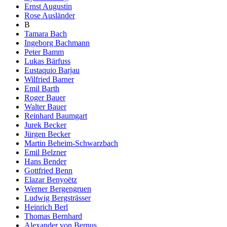
Ernst Augustin
Rose Ausländer
B
Tamara Bach
Ingeborg Bachmann
Peter Bamm
Lukas Bärfuss
Eustaquio Barjau
Wilfried Barner
Emil Barth
Roger Bauer
Walter Bauer
Reinhard Baumgart
Jurek Becker
Jürgen Becker
Martin Beheim-Schwarzbach
Emil Belzner
Hans Bender
Gottfried Benn
Elazar Benyoëtz
Werner Bergengruen
Ludwig Bergsträsser
Heinrich Berl
Thomas Bernhard
Alexander von Bernus