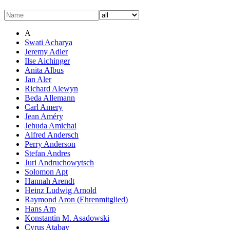
A
Swati Acharya
Jeremy Adler
Ilse Aichinger
Anita Albus
Jan Aler
Richard Alewyn
Beda Allemann
Carl Amery
Jean Améry
Jehuda Amichai
Alfred Andersch
Perry Anderson
Stefan Andres
Juri Andruchowytsch
Solomon Apt
Hannah Arendt
Heinz Ludwig Arnold
Raymond Aron (Ehrenmitglied)
Hans Arp
Konstantin M. Asadowski
Cyrus Atabay