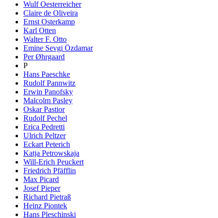
Wulf Oesterreicher
Claire de Oliveira
Ernst Osterkamp
Karl Otten
Walter F. Otto
Emine Sevgi Özdamar
Per Øhrgaard
P
Hans Paeschke
Rudolf Pannwitz
Erwin Panofsky
Malcolm Pasley
Oskar Pastior
Rudolf Pechel
Erica Pedretti
Ulrich Peltzer
Eckart Peterich
Katja Petrowskaja
Will-Erich Peuckert
Friedrich Pfäfflin
Max Picard
Josef Pieper
Richard Pietraß
Heinz Piontek
Hans Pleschinski