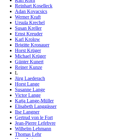
Karl Korn
Reinhart Koselleck
Adan Kovacsics
Werner Kraft
Ursula Krechel
Susan Kreller
Ernst Kreuder
Karl Krolow
Brigitte Kronauer
Horst Krüger
Michael Krüger
Günter Kunert
Reiner Kunze
L
Jürg Laederach
Horst Lange
Susanne Lange
Victor Lange
Katja Lange-Müller
Elisabeth Langgässer
Ilse Langner
Gertrud von le Fort
Jean-Pierre Lefebvre
Wilhelm Lehmann
Thomas Lehr