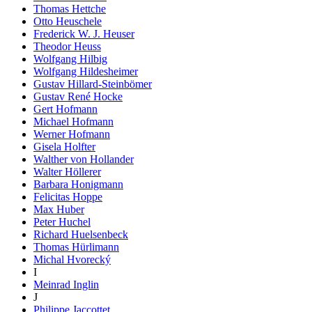
Thomas Hettche
Otto Heuschele
Frederick W. J. Heuser
Theodor Heuss
Wolfgang Hilbig
Wolfgang Hildesheimer
Gustav Hillard-Steinbömer
Gustav René Hocke
Gert Hofmann
Michael Hofmann
Werner Hofmann
Gisela Holfter
Walther von Hollander
Walter Höllerer
Barbara Honigmann
Felicitas Hoppe
Max Huber
Peter Huchel
Richard Huelsenbeck
Thomas Hürlimann
Michal Hvorecký
I
Meinrad Inglin
J
Philippe Jaccottet