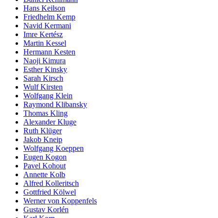
Hans Keilson
Friedhelm Kemp
Navid Kermani
Imre Kertész
Martin Kessel
Hermann Kesten
Naoji Kimura
Esther Kinsky
Sarah Kirsch
Wulf Kirsten
Wolfgang Klein
Raymond Klibansky
Thomas Kling
Alexander Kluge
Ruth Klüger
Jakob Kneip
Wolfgang Koeppen
Eugen Kogon
Pavel Kohout
Annette Kolb
Alfred Kolleritsch
Gottfried Kölwel
Werner von Koppenfels
Gustav Korlén