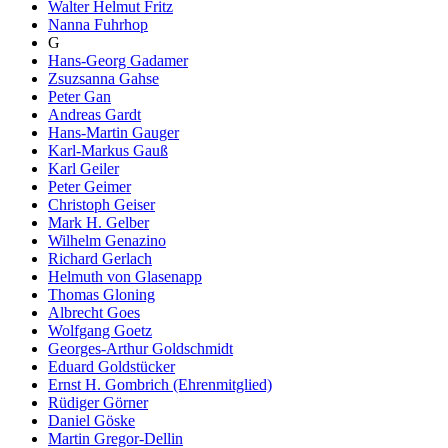
Walter Helmut Fritz
Nanna Fuhrhop
G
Hans-Georg Gadamer
Zsuzsanna Gahse
Peter Gan
Andreas Gardt
Hans-Martin Gauger
Karl-Markus Gauß
Karl Geiler
Peter Geimer
Christoph Geiser
Mark H. Gelber
Wilhelm Genazino
Richard Gerlach
Helmuth von Glasenapp
Thomas Gloning
Albrecht Goes
Wolfgang Goetz
Georges-Arthur Goldschmidt
Eduard Goldstücker
Ernst H. Gombrich (Ehrenmitglied)
Rüdiger Görner
Daniel Göske
Martin Gregor-Dellin