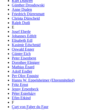
Kurt Drawert
Günther Drosdowski
Anne Duden
Friedrich Dürrenmatt
Christa Dürscheid
Ralph Dutli
E
Josef Eberle
Johannes Edfelt
Elisabeth Edl
Kasimir Edschmid
Oswald Egger
Günter Eich
Peter Eisenberg
Dorothee Elmiger
Mathias Énard
Adolf Endler
Per Olov Enquist
Hanns W. Eppelsheimer (Ehrenmitglied)
Fritz Ernst
Jenny Erpenbeck
Péter Esterházy
Efim Etkind
F
Curt von Faber du Faur