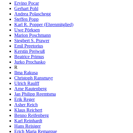
Ervino Pocar
Gerhart Pohl
Andrea Polaschegg
Steffen Popp
Karl R. Popper (Ehrenmitglied)
Uwe Pörksen
Marion Poschmann
Siegbert S. Prawer
Emil Preetorius
Kerstin Preiwuß
Beatrice Primus
Jurko Prochasko
R
Ilma Rakusa
Christoph Ransmayr
Ulrich Raulff
Arne Rautenberg
Jan Philipp Reemtsma
Erik Reger
Asher Reich
Klaus Reichert
Benno Reifenberg
Karl Reinhardt
Hans Reisiger
Erich Maria Remarque