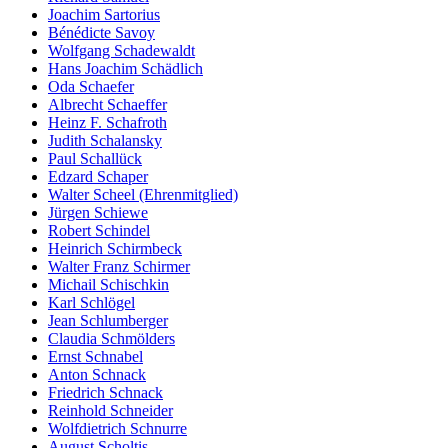
Joachim Sartorius
Bénédicte Savoy
Wolfgang Schadewaldt
Hans Joachim Schädlich
Oda Schaefer
Albrecht Schaeffer
Heinz F. Schafroth
Judith Schalansky
Paul Schallück
Edzard Schaper
Walter Scheel (Ehrenmitglied)
Jürgen Schiewe
Robert Schindel
Heinrich Schirmbeck
Walter Franz Schirmer
Michail Schischkin
Karl Schlögel
Jean Schlumberger
Claudia Schmölders
Ernst Schnabel
Anton Schnack
Friedrich Schnack
Reinhold Schneider
Wolfdietrich Schnurre
August Scholtis