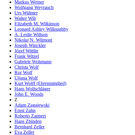
Markus Werner
Wolfgang Weyrauch
Urs Widmer
Walter Wili
Elizabeth M. Wilkinson
Leonard Ashley Willoughby
A. Leslie Willson
Nikolaj N. Wilmont
Joseph Winckler
Józef Wittlin
Frank Witzel
Gabriele Wohmann
Christa Wolf
Ror Wolf
Uljana Wolf
Kurt Wolff (Ehrenmitglied)
Hans Wollschläger
John E. Woods
Z
Adam Zagajewski
Ernst Zahn
Roberto Zapperi
Hans Zbinden
Bernhard Zeller
Eva Zeller