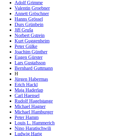
Adolf Grimme
Valentin Groebner
Annett Gröschner
Hanns Grössel
Durs Grünbein
Jiří Gruša
Norbert Gstrein
Kurt Guggenheim
Peter Gülke
Joachim Günther
Eugen Gürster
Lars Gustafsson
Bernhard Guttmann
H
Jürgen Habermas
Erich Hackl
Maja Haderlap
Carl Haensel
Rudolf Hagelstange
Michael Hagner
Michael Hamburger
Peter Hamm
Louis L. Hammerich
Nino Haratischwili
Ludwig Harig