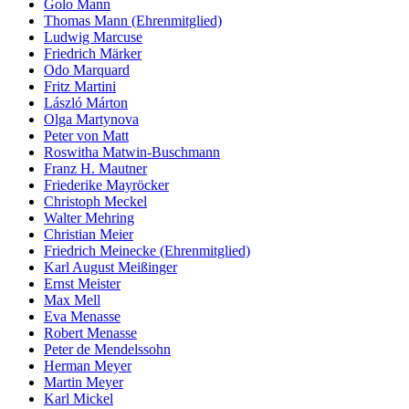
Golo Mann
Thomas Mann (Ehrenmitglied)
Ludwig Marcuse
Friedrich Märker
Odo Marquard
Fritz Martini
László Márton
Olga Martynova
Peter von Matt
Roswitha Matwin-Buschmann
Franz H. Mautner
Friederike Mayröcker
Christoph Meckel
Walter Mehring
Christian Meier
Friedrich Meinecke (Ehrenmitglied)
Karl August Meißinger
Ernst Meister
Max Mell
Eva Menasse
Robert Menasse
Peter de Mendelssohn
Herman Meyer
Martin Meyer
Karl Mickel