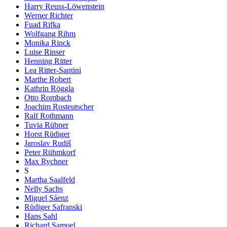
Harry Reuss-Löwenstein
Werner Richter
Fuad Rifka
Wolfgang Rihm
Monika Rinck
Luise Rinser
Henning Ritter
Lea Ritter-Santini
Marthe Robert
Kathrin Röggla
Otto Rombach
Joachim Rosteutscher
Ralf Rothmann
Tuvia Rübner
Horst Rüdiger
Jaroslav Rudiš
Peter Rühmkorf
Max Rychner
S
Martha Saalfeld
Nelly Sachs
Miguel Sáenz
Rüdiger Safranski
Hans Sahl
Richard Samuel