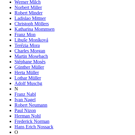
Werner Milch
Norbert Miller
Robert Minder
Ladislao Mittner
Christoph Möllers
Katharina Mommsen
Franz Mon
Libuše Moníková
Terézia Mora
Charles Morgan
Martin Mosebach
Stéphane Mosès
Günther Müller
Herta Müller
Lothar Müller
Adolf Muschg
N
Franz Nabl
Ivan Nagel
Robert Neumann
Paul Nizon
Herman Nohl
Frederick Norman
Hans Erich Nossack
O