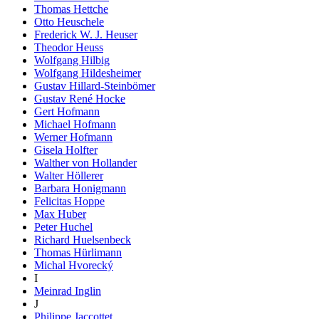
Thomas Hettche
Otto Heuschele
Frederick W. J. Heuser
Theodor Heuss
Wolfgang Hilbig
Wolfgang Hildesheimer
Gustav Hillard-Steinbömer
Gustav René Hocke
Gert Hofmann
Michael Hofmann
Werner Hofmann
Gisela Holfter
Walther von Hollander
Walter Höllerer
Barbara Honigmann
Felicitas Hoppe
Max Huber
Peter Huchel
Richard Huelsenbeck
Thomas Hürlimann
Michal Hvorecký
I
Meinrad Inglin
J
Philippe Jaccottet