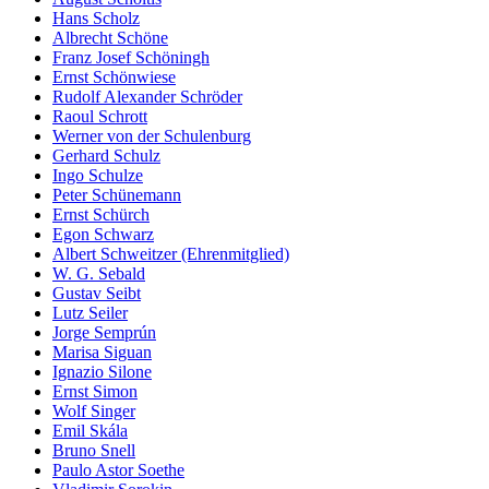
Hans Scholz
Albrecht Schöne
Franz Josef Schöningh
Ernst Schönwiese
Rudolf Alexander Schröder
Raoul Schrott
Werner von der Schulenburg
Gerhard Schulz
Ingo Schulze
Peter Schünemann
Ernst Schürch
Egon Schwarz
Albert Schweitzer (Ehrenmitglied)
W. G. Sebald
Gustav Seibt
Lutz Seiler
Jorge Semprún
Marisa Siguan
Ignazio Silone
Ernst Simon
Wolf Singer
Emil Skála
Bruno Snell
Paulo Astor Soethe