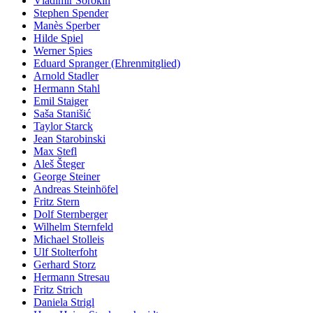
Vladimir Sorokin
Stephen Spender
Manès Sperber
Hilde Spiel
Werner Spies
Eduard Spranger (Ehrenmitglied)
Arnold Stadler
Hermann Stahl
Emil Staiger
Saša Stanišić
Taylor Starck
Jean Starobinski
Max Stefl
Aleš Šteger
George Steiner
Andreas Steinhöfel
Fritz Stern
Dolf Sternberger
Wilhelm Sternfeld
Michael Stolleis
Ulf Stolterfoht
Gerhard Storz
Hermann Stresau
Fritz Strich
Daniela Strigl