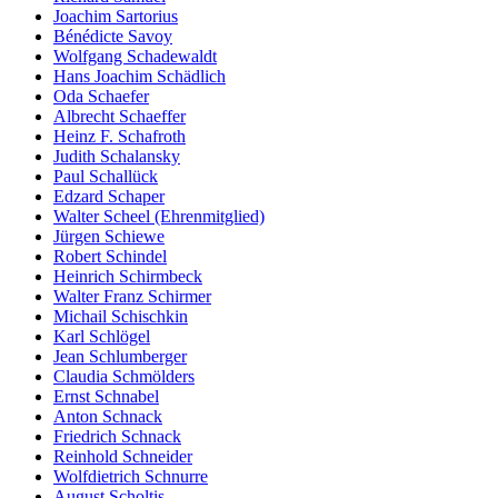
Joachim Sartorius
Bénédicte Savoy
Wolfgang Schadewaldt
Hans Joachim Schädlich
Oda Schaefer
Albrecht Schaeffer
Heinz F. Schafroth
Judith Schalansky
Paul Schallück
Edzard Schaper
Walter Scheel (Ehrenmitglied)
Jürgen Schiewe
Robert Schindel
Heinrich Schirmbeck
Walter Franz Schirmer
Michail Schischkin
Karl Schlögel
Jean Schlumberger
Claudia Schmölders
Ernst Schnabel
Anton Schnack
Friedrich Schnack
Reinhold Schneider
Wolfdietrich Schnurre
August Scholtis