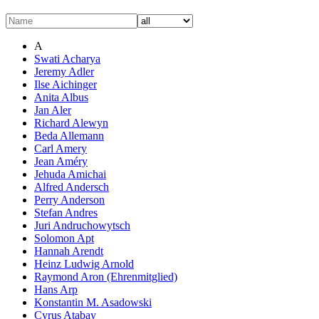
A
Swati Acharya
Jeremy Adler
Ilse Aichinger
Anita Albus
Jan Aler
Richard Alewyn
Beda Allemann
Carl Amery
Jean Améry
Jehuda Amichai
Alfred Andersch
Perry Anderson
Stefan Andres
Juri Andruchowytsch
Solomon Apt
Hannah Arendt
Heinz Ludwig Arnold
Raymond Aron (Ehrenmitglied)
Hans Arp
Konstantin M. Asadowski
Cyrus Atabay