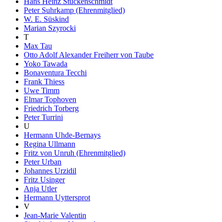
Hans Heinz Stuckenschmidt
Peter Suhrkamp (Ehrenmitglied)
W. E. Süskind
Marian Szyrocki
T
Max Tau
Otto Adolf Alexander Freiherr von Taube
Yoko Tawada
Bonaventura Tecchi
Frank Thiess
Uwe Timm
Elmar Tophoven
Friedrich Torberg
Peter Turrini
U
Hermann Uhde-Bernays
Regina Ullmann
Fritz von Unruh (Ehrenmitglied)
Peter Urban
Johannes Urzidil
Fritz Usinger
Anja Utler
Hermann Uyttersprot
V
Jean-Marie Valentin