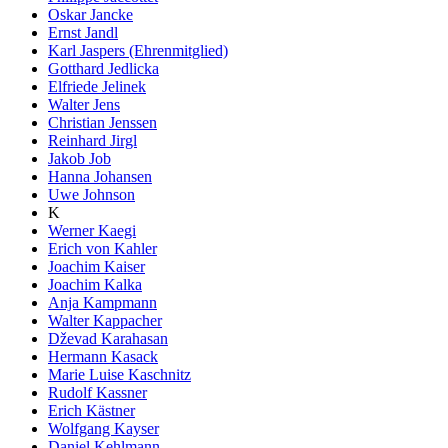
Oskar Jancke
Ernst Jandl
Karl Jaspers (Ehrenmitglied)
Gotthard Jedlicka
Elfriede Jelinek
Walter Jens
Christian Jenssen
Reinhard Jirgl
Jakob Job
Hanna Johansen
Uwe Johnson
K
Werner Kaegi
Erich von Kahler
Joachim Kaiser
Joachim Kalka
Anja Kampmann
Walter Kappacher
Dževad Karahasan
Hermann Kasack
Marie Luise Kaschnitz
Rudolf Kassner
Erich Kästner
Wolfgang Kayser
Daniel Kehlmann