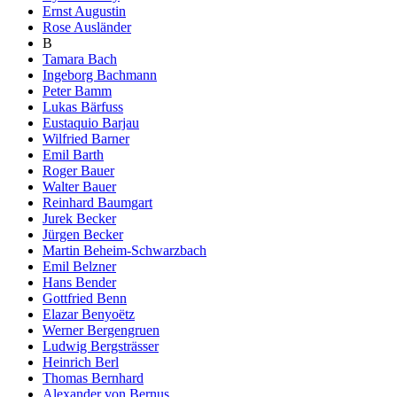
Ernst Augustin
Rose Ausländer
B
Tamara Bach
Ingeborg Bachmann
Peter Bamm
Lukas Bärfuss
Eustaquio Barjau
Wilfried Barner
Emil Barth
Roger Bauer
Walter Bauer
Reinhard Baumgart
Jurek Becker
Jürgen Becker
Martin Beheim-Schwarzbach
Emil Belzner
Hans Bender
Gottfried Benn
Elazar Benyoëtz
Werner Bergengruen
Ludwig Bergsträsser
Heinrich Berl
Thomas Bernhard
Alexander von Bernus