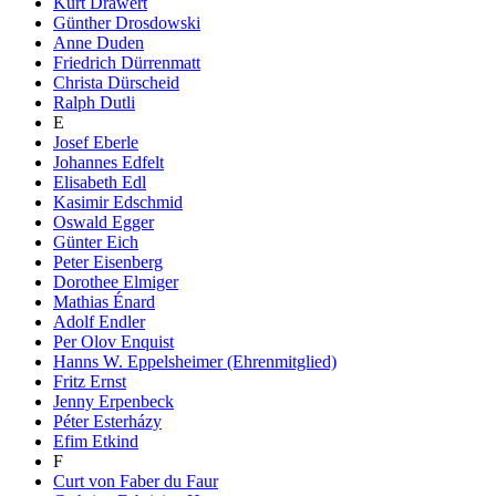
Kurt Drawert
Günther Drosdowski
Anne Duden
Friedrich Dürrenmatt
Christa Dürscheid
Ralph Dutli
E
Josef Eberle
Johannes Edfelt
Elisabeth Edl
Kasimir Edschmid
Oswald Egger
Günter Eich
Peter Eisenberg
Dorothee Elmiger
Mathias Énard
Adolf Endler
Per Olov Enquist
Hanns W. Eppelsheimer (Ehrenmitglied)
Fritz Ernst
Jenny Erpenbeck
Péter Esterházy
Efim Etkind
F
Curt von Faber du Faur