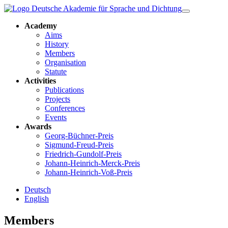
Academy
Aims
History
Members
Organisation
Statute
Activities
Publications
Projects
Conferences
Events
Awards
Georg-Büchner-Preis
Sigmund-Freud-Preis
Friedrich-Gundolf-Preis
Johann-Heinrich-Merck-Preis
Johann-Heinrich-Voß-Preis
Deutsch
English
Members