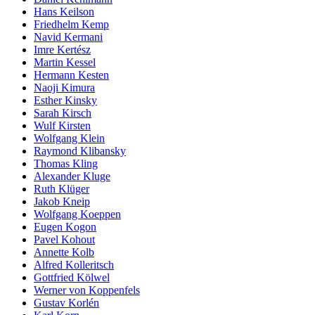
Hans Keilson
Friedhelm Kemp
Navid Kermani
Imre Kertész
Martin Kessel
Hermann Kesten
Naoji Kimura
Esther Kinsky
Sarah Kirsch
Wulf Kirsten
Wolfgang Klein
Raymond Klibansky
Thomas Kling
Alexander Kluge
Ruth Klüger
Jakob Kneip
Wolfgang Koeppen
Eugen Kogon
Pavel Kohout
Annette Kolb
Alfred Kolleritsch
Gottfried Kölwel
Werner von Koppenfels
Gustav Korlén