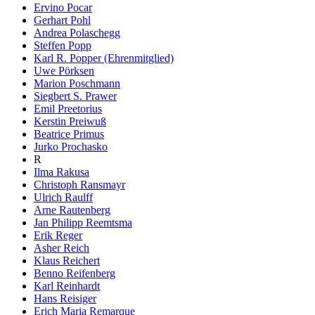
Ervino Pocar
Gerhart Pohl
Andrea Polaschegg
Steffen Popp
Karl R. Popper (Ehrenmitglied)
Uwe Pörksen
Marion Poschmann
Siegbert S. Prawer
Emil Preetorius
Kerstin Preiwuß
Beatrice Primus
Jurko Prochasko
R
Ilma Rakusa
Christoph Ransmayr
Ulrich Raulff
Arne Rautenberg
Jan Philipp Reemtsma
Erik Reger
Asher Reich
Klaus Reichert
Benno Reifenberg
Karl Reinhardt
Hans Reisiger
Erich Maria Remarque