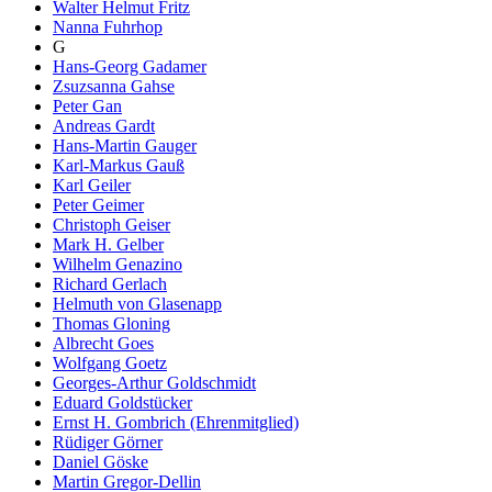
Walter Helmut Fritz
Nanna Fuhrhop
G
Hans-Georg Gadamer
Zsuzsanna Gahse
Peter Gan
Andreas Gardt
Hans-Martin Gauger
Karl-Markus Gauß
Karl Geiler
Peter Geimer
Christoph Geiser
Mark H. Gelber
Wilhelm Genazino
Richard Gerlach
Helmuth von Glasenapp
Thomas Gloning
Albrecht Goes
Wolfgang Goetz
Georges-Arthur Goldschmidt
Eduard Goldstücker
Ernst H. Gombrich (Ehrenmitglied)
Rüdiger Görner
Daniel Göske
Martin Gregor-Dellin