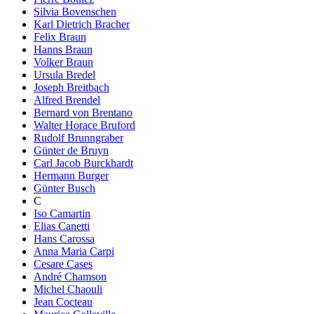
Silvia Bovenschen
Karl Dietrich Bracher
Felix Braun
Hanns Braun
Volker Braun
Ursula Bredel
Joseph Breitbach
Alfred Brendel
Bernard von Brentano
Walter Horace Bruford
Rudolf Brunngraber
Günter de Bruyn
Carl Jacob Burckhardt
Hermann Burger
Günter Busch
C
Iso Camartin
Elias Canetti
Hans Carossa
Anna Maria Carpi
Cesare Cases
André Chamson
Michel Chaouli
Jean Cocteau