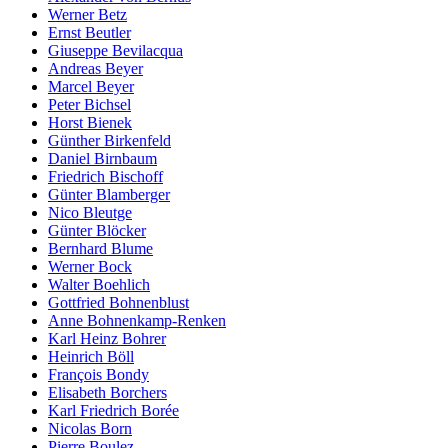
Werner Betz
Ernst Beutler
Giuseppe Bevilacqua
Andreas Beyer
Marcel Beyer
Peter Bichsel
Horst Bienek
Günther Birkenfeld
Daniel Birnbaum
Friedrich Bischoff
Günter Blamberger
Nico Bleutge
Günter Blöcker
Bernhard Blume
Werner Bock
Walter Boehlich
Gottfried Bohnenblust
Anne Bohnenkamp-Renken
Karl Heinz Bohrer
Heinrich Böll
François Bondy
Elisabeth Borchers
Karl Friedrich Borée
Nicolas Born
Pierre Boulez