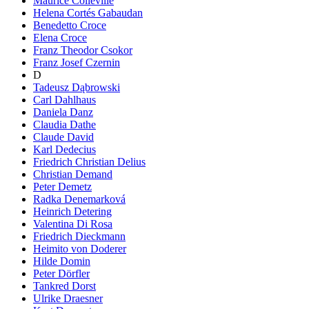
Maurice Colleville
Helena Cortés Gabaudan
Benedetto Croce
Elena Croce
Franz Theodor Csokor
Franz Josef Czernin
D
Tadeusz Dąbrowski
Carl Dahlhaus
Daniela Danz
Claudia Dathe
Claude David
Karl Dedecius
Friedrich Christian Delius
Christian Demand
Peter Demetz
Radka Denemarková
Heinrich Detering
Valentina Di Rosa
Friedrich Dieckmann
Heimito von Doderer
Hilde Domin
Peter Dörfler
Tankred Dorst
Ulrike Draesner