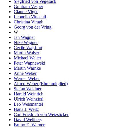
Siegfried von Vegesack
Guntram Vesper
Claude Vigée
Leonello Vincenti
Christina Viragh
Georg von der Vring
W
Jan Wagner
Nike Wagner
Cécile Wajsbrot
Martin Walser
Michael Walter
Peter Wapnewski
Martin Warnke
Anne Weber
Werner Weber
Alfred Weber (Ehrenmitglied)
Stefan Weidner
Harald Weinrich
Ulrich Weinzierl
Leo Weismantel
Hans-J. Weitz
Carl Friedrich von Weizsäcker
David Wellbery
Bruno E. Werner