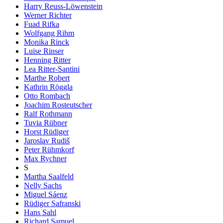
Harry Reuss-Löwenstein
Werner Richter
Fuad Rifka
Wolfgang Rihm
Monika Rinck
Luise Rinser
Henning Ritter
Lea Ritter-Santini
Marthe Robert
Kathrin Röggla
Otto Rombach
Joachim Rosteutscher
Ralf Rothmann
Tuvia Rübner
Horst Rüdiger
Jaroslav Rudiš
Peter Rühmkorf
Max Rychner
S
Martha Saalfeld
Nelly Sachs
Miguel Sáenz
Rüdiger Safranski
Hans Sahl
Richard Samuel