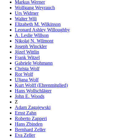
Markus Werner
Wolfgang Weyrauch
Urs Widmer
Walter Wili
Elizabeth M. Wilkinson
Leonard Ashley Willoughby
A. Leslie Willson
Nikolaj N. Wilmont
Joseph Winckler
Józef Wittlin
Frank Witzel
Gabriele Wohmann
Christa Wolf
Ror Wolf
Uljana Wolf
Kurt Wolff (Ehrenmitglied)
Hans Wollschläger
John E. Woods
Z
Adam Zagajewski
Ernst Zahn
Roberto Zapperi
Hans Zbinden
Bernhard Zeller
Eva Zeller