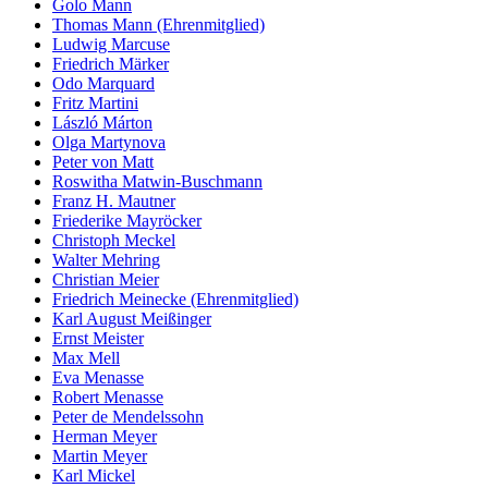
Golo Mann
Thomas Mann (Ehrenmitglied)
Ludwig Marcuse
Friedrich Märker
Odo Marquard
Fritz Martini
László Márton
Olga Martynova
Peter von Matt
Roswitha Matwin-Buschmann
Franz H. Mautner
Friederike Mayröcker
Christoph Meckel
Walter Mehring
Christian Meier
Friedrich Meinecke (Ehrenmitglied)
Karl August Meißinger
Ernst Meister
Max Mell
Eva Menasse
Robert Menasse
Peter de Mendelssohn
Herman Meyer
Martin Meyer
Karl Mickel