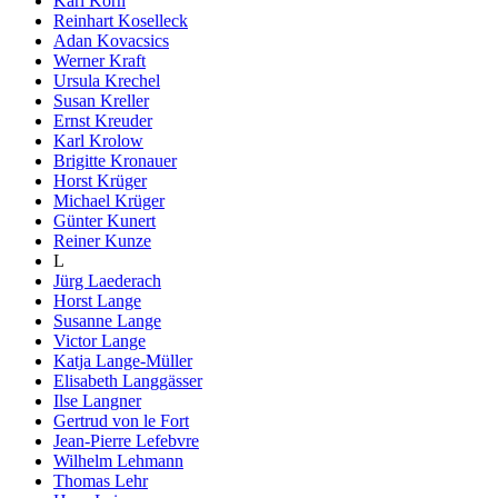
Karl Korn
Reinhart Koselleck
Adan Kovacsics
Werner Kraft
Ursula Krechel
Susan Kreller
Ernst Kreuder
Karl Krolow
Brigitte Kronauer
Horst Krüger
Michael Krüger
Günter Kunert
Reiner Kunze
L
Jürg Laederach
Horst Lange
Susanne Lange
Victor Lange
Katja Lange-Müller
Elisabeth Langgässer
Ilse Langner
Gertrud von le Fort
Jean-Pierre Lefebvre
Wilhelm Lehmann
Thomas Lehr