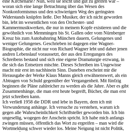
eine Kirchenarie? Nun, weil sie leicht und gut zu greifen war –
woran sich eine lange Betrachtung über das Wesen des
Nonkonformismus und den schwierigen Weg des geringsten
Widerstands knüpfen ließe. Der Musiker, der ich nicht geworden
bin, lebt im wesentlichen von den Orchester- und
Kammermusikwerken, die nur in meinem Kopfe existieren und die
gewöhnlich von Memmingen bis St. Gallen oder vom Nürnberger
Kreuz bis zum Autobahnring München dauern, Gelungenes und
weniger Gelungenes. Geschrieben ist dagegen eine Wagner-
Biographie, die nicht nur von Richard Wagner lebt und daher jenen
andren Lebenslauf voraussetzt, der aus den Erregungen des
Schreibens bestand und sich eine eigene Dramaturgie erzwang, in
die sich das Entsetzen mischte. Dieses Schreiben ins Ungewisse
macht mir erst im nachhinein Sinn. Daneben erscheint mir die
Herausgabe der Werke Klaus Manns gleich erwähnenswert, als ein
Abtragen von Schuld gegenüber der Vergangenheit. Mit fünfzig
beginnen die Pläne zahlreicher zu werden als die Jahre. Aber es gibt
Zusammenhänge, die man erst heute begreift, Bücher, die man erst
jetzt schreiben kann.
Ich verließ 1958 die DDR und lebe in Bayern, dem ich mit
Verwunderung anhänge. Ich versuche zu verstehen, warum ich
gegen alle Wahrscheinlichkeit Schriftsteller geworden bin. Ich bin
ungesellig, wogegen der Anschein spricht. Ich habe mich anfangs
zwingen müssen, öffentlich das Wort zu ergreifen – man wird die
Wortmeldung schwer wieder los. Meine Neigung ist nicht Politik,