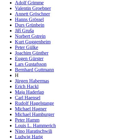
Adolf Grimme
Valentin Groebner
Annett Gröschner
Hanns Grössel
Durs Grünbein
Jiří Gruša
Norbert Gstrein
Kurt Guggenheim
Peter Gülke
Joachim Günther
Eugen Gürster
Lars Gustafsson
Bernhard Guttmann
H
Jürgen Habermas
Erich Hackl
Maja Haderlap
Carl Haensel
Rudolf Hagelstange
Michael Hagner
Michael Hamburger
Peter Hamm
Louis L. Hammerich
Nino Haratischwili
Ludwig Harig