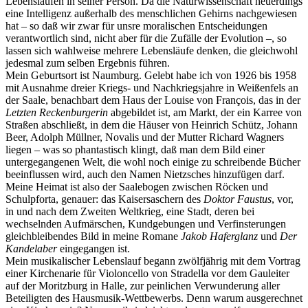
Lebensläufen in seiner Person. Da die Naturwissenschaft neuerdings
eine Intelligenz außerhalb des menschlichen Gehirns nachgewiesen
hat – so daß wir zwar für unsre moralischen Entscheidungen
verantwortlich sind, nicht aber für die Zufälle der Evolution –, so
lassen sich wahlweise mehrere Lebensläufe denken, die gleichwohl
jedesmal zum selben Ergebnis führen.
Mein Geburtsort ist Naumburg. Gelebt habe ich von 1926 bis 1958
mit Ausnahme dreier Kriegs- und Nachkriegsjahre in Weißenfels an
der Saale, benachbart dem Haus der Louise von François, das in der
Letzten Reckenburgerin
abgebildet ist, am Markt, der ein Karree von
Straßen abschließt, in dem die Häuser von Heinrich Schütz, Johann
Beer, Adolph Müllner, Novalis und der Mutter Richard Wagners
liegen – was so phantastisch klingt, daß man dem Bild einer
untergegangenen Welt, die wohl noch einige zu schreibende Bücher
beeinflussen wird, auch den Namen Nietzsches hinzufügen darf.
Meine Heimat ist also der Saalebogen zwischen Röcken und
Schulpforta, genauer: das Kaisersaschern des
Doktor Faustus
, vor,
in und nach dem Zweiten Weltkrieg, eine Stadt, deren bei
wechselnden Aufmärschen, Kundgebungen und Verfinsterungen
gleichbleibendes Bild in meine Romane
Jakob Haferglanz
und
Der
Kandelaber
eingegangen ist.
Mein musikalischer Lebenslauf begann zwölfjährig mit dem Vortrag
einer Kirchenarie für Violoncello von Stradella vor dem Gauleiter
auf der Moritzburg in Halle, zur peinlichen Verwunderung aller
Beteiligten des Hausmusik-Wettbewerbs. Denn warum ausgerechnet