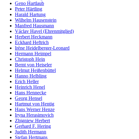
Geno Hartlaub
Peter Härtling
Harald Hartung
Wilhelm Hausenstein
Manfred Hausmann
Václav Havel (Ehrenmitglied)
Herbert Heckmann
Eckhard Heftrich
Irène Heidelberger-Leonard
Hermann Heimpel
Christoph Hein
Bernt von Heiseler
Helmut Heißenbüttel
Hanno Helbling
Erich Heller
Heinrich Henel
Hans Hennecke
Georg Hensel
Hartmut von Hentig
Hans Werner Henze
Iryna Herasimovich
Zbigniew Herbert
Gerhard F. Hering
Judith Hermann
Stefan Hertmans