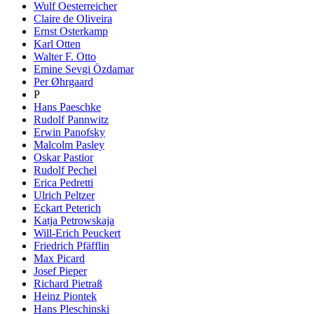
Wulf Oesterreicher
Claire de Oliveira
Ernst Osterkamp
Karl Otten
Walter F. Otto
Emine Sevgi Özdamar
Per Øhrgaard
P
Hans Paeschke
Rudolf Pannwitz
Erwin Panofsky
Malcolm Pasley
Oskar Pastior
Rudolf Pechel
Erica Pedretti
Ulrich Peltzer
Eckart Peterich
Katja Petrowskaja
Will-Erich Peuckert
Friedrich Pfäfflin
Max Picard
Josef Pieper
Richard Pietraß
Heinz Piontek
Hans Pleschinski