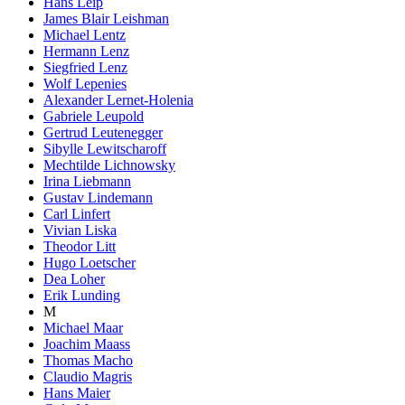
Hans Leip
James Blair Leishman
Michael Lentz
Hermann Lenz
Siegfried Lenz
Wolf Lepenies
Alexander Lernet-Holenia
Gabriele Leupold
Gertrud Leutenegger
Sibylle Lewitscharoff
Mechtilde Lichnowsky
Irina Liebmann
Gustav Lindemann
Carl Linfert
Vivian Liska
Theodor Litt
Hugo Loetscher
Dea Loher
Erik Lunding
M
Michael Maar
Joachim Maass
Thomas Macho
Claudio Magris
Hans Maier