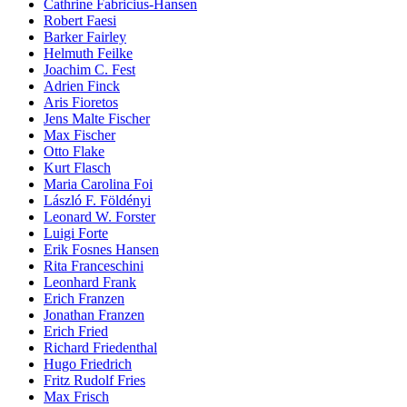
Cathrine Fabricius-Hansen
Robert Faesi
Barker Fairley
Helmuth Feilke
Joachim C. Fest
Adrien Finck
Aris Fioretos
Jens Malte Fischer
Max Fischer
Otto Flake
Kurt Flasch
Maria Carolina Foi
László F. Földényi
Leonard W. Forster
Luigi Forte
Erik Fosnes Hansen
Rita Franceschini
Leonhard Frank
Erich Franzen
Jonathan Franzen
Erich Fried
Richard Friedenthal
Hugo Friedrich
Fritz Rudolf Fries
Max Frisch