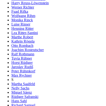
Harry Reuss-Löwenstein
Werner Richter
Fuad Rifka
Wolfgang Rihm
Monika Rinck
Luise Rinser
Henning Ritter
Lea Ritter-Santini
Marthe Robert
Kathrin Röggla
Otto Rombach
Joachim Rosteutscher
Ralf Rothmann
Tuvia Rübner
Horst Rüdiger
Jaroslav Rudiš
Peter Rühmkorf
Max Rychner
S
Martha Saalfeld
Nelly Sachs
Miguel Sáenz
Rüdiger Safranski
Hans Sahl
Richard Samuel