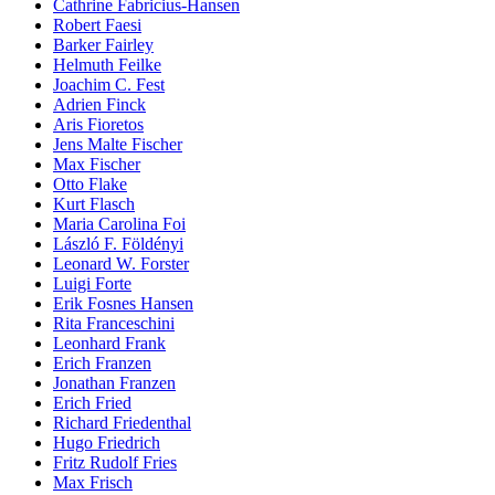
Cathrine Fabricius-Hansen
Robert Faesi
Barker Fairley
Helmuth Feilke
Joachim C. Fest
Adrien Finck
Aris Fioretos
Jens Malte Fischer
Max Fischer
Otto Flake
Kurt Flasch
Maria Carolina Foi
László F. Földényi
Leonard W. Forster
Luigi Forte
Erik Fosnes Hansen
Rita Franceschini
Leonhard Frank
Erich Franzen
Jonathan Franzen
Erich Fried
Richard Friedenthal
Hugo Friedrich
Fritz Rudolf Fries
Max Frisch