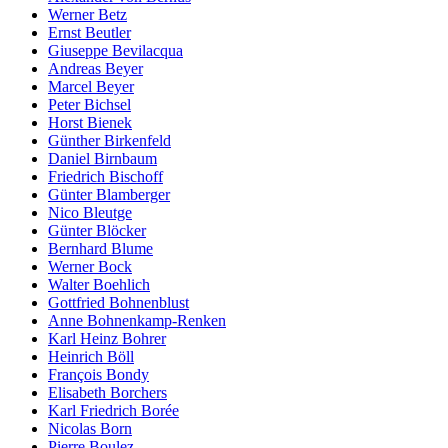
Werner Betz
Ernst Beutler
Giuseppe Bevilacqua
Andreas Beyer
Marcel Beyer
Peter Bichsel
Horst Bienek
Günther Birkenfeld
Daniel Birnbaum
Friedrich Bischoff
Günter Blamberger
Nico Bleutge
Günter Blöcker
Bernhard Blume
Werner Bock
Walter Boehlich
Gottfried Bohnenblust
Anne Bohnenkamp-Renken
Karl Heinz Bohrer
Heinrich Böll
François Bondy
Elisabeth Borchers
Karl Friedrich Borée
Nicolas Born
Pierre Boulez