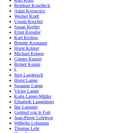
Karl Korn
Reinhart Koselleck
Adan Kovacsics
Werner Kraft
Ursula Krechel
Susan Kreller
Ernst Kreuder
Karl Krolow
Brigitte Kronauer
Horst Krüger
Michael Krüger
Günter Kunert
Reiner Kunze
L
Jürg Laederach
Horst Lange
Susanne Lange
Victor Lange
Katja Lange-Müller
Elisabeth Langgässer
Ilse Langner
Gertrud von le Fort
Jean-Pierre Lefebvre
Wilhelm Lehmann
Thomas Lehr