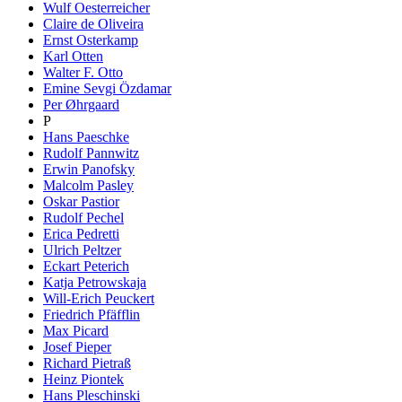
Wulf Oesterreicher
Claire de Oliveira
Ernst Osterkamp
Karl Otten
Walter F. Otto
Emine Sevgi Özdamar
Per Øhrgaard
P
Hans Paeschke
Rudolf Pannwitz
Erwin Panofsky
Malcolm Pasley
Oskar Pastior
Rudolf Pechel
Erica Pedretti
Ulrich Peltzer
Eckart Peterich
Katja Petrowskaja
Will-Erich Peuckert
Friedrich Pfäfflin
Max Picard
Josef Pieper
Richard Pietraß
Heinz Piontek
Hans Pleschinski