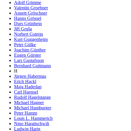
Adolf Grimme
Valentin Groebner
Annett Gröschner
Hanns Grössel
Durs Grünbein
Jiří Gruša
Norbert Gstrein
Kurt Guggenheim
Peter Gülke
Joachim Günther
Eugen Gürster
Lars Gustafsson
Bernhard Guttmann
H
Jürgen Habermas
Erich Hackl
Maja Haderlap
Carl Haensel
Rudolf Hagelstange
Michael Hagner
Michael Hamburger
Peter Hamm
Louis L. Hammerich
Nino Haratischwili
Ludwig Harig