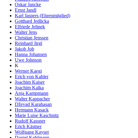
Oskar Jancke
Ernst Jandl
Karl Jaspers (Ehrenmitglied)
Gotthard Jedlicka
Elfriede Jelinek
Walter Jens
Christian Jenssen
Reinhard Jirgl
Jakob Job
Hanna Johansen
Uwe Johnson
K
Werner Kaegi
Erich von Kahler
Joachim Kaiser
Joachim Kalka
Anja Kampmann
Walter Kappacher
Dževad Karahasan
Hermann Kasack
Marie Luise Kaschnitz
Rudolf Kassner
Erich Kästner
Wolfgang Kayser
Daniel Kehlmann