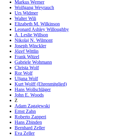
Markus Werner
Wolfgang Weyrauch
Urs Widmer
Walter Wili
Elizabeth M. Wilkinson
Leonard Ashley Willoughby
A. Leslie Willson
Nikolaj N. Wilmont
Joseph Winckler
Józef Wittlin
Frank Witzel
Gabriele Wohmann
Christa Wolf
Ror Wolf
Uljana Wolf
Kurt Wolff (Ehrenmitglied)
Hans Wollschläger
John E. Woods
Z
Adam Zagajewski
Ernst Zahn
Roberto Zapperi
Hans Zbinden
Bernhard Zeller
Eva Zeller