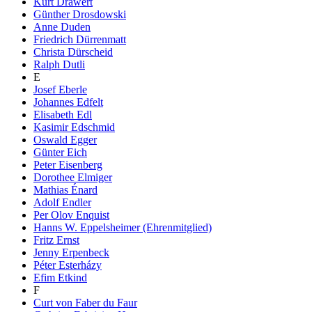
Kurt Drawert
Günther Drosdowski
Anne Duden
Friedrich Dürrenmatt
Christa Dürscheid
Ralph Dutli
E
Josef Eberle
Johannes Edfelt
Elisabeth Edl
Kasimir Edschmid
Oswald Egger
Günter Eich
Peter Eisenberg
Dorothee Elmiger
Mathias Énard
Adolf Endler
Per Olov Enquist
Hanns W. Eppelsheimer (Ehrenmitglied)
Fritz Ernst
Jenny Erpenbeck
Péter Esterházy
Efim Etkind
F
Curt von Faber du Faur