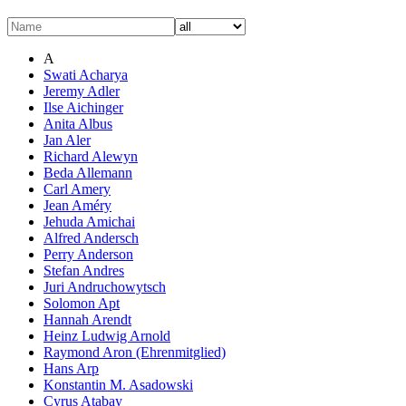
A
Swati Acharya
Jeremy Adler
Ilse Aichinger
Anita Albus
Jan Aler
Richard Alewyn
Beda Allemann
Carl Amery
Jean Améry
Jehuda Amichai
Alfred Andersch
Perry Anderson
Stefan Andres
Juri Andruchowytsch
Solomon Apt
Hannah Arendt
Heinz Ludwig Arnold
Raymond Aron (Ehrenmitglied)
Hans Arp
Konstantin M. Asadowski
Cyrus Atabay