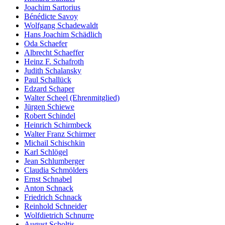
Joachim Sartorius
Bénédicte Savoy
Wolfgang Schadewaldt
Hans Joachim Schädlich
Oda Schaefer
Albrecht Schaeffer
Heinz F. Schafroth
Judith Schalansky
Paul Schallück
Edzard Schaper
Walter Scheel (Ehrenmitglied)
Jürgen Schiewe
Robert Schindel
Heinrich Schirmbeck
Walter Franz Schirmer
Michail Schischkin
Karl Schlögel
Jean Schlumberger
Claudia Schmölders
Ernst Schnabel
Anton Schnack
Friedrich Schnack
Reinhold Schneider
Wolfdietrich Schnurre
August Scholtis