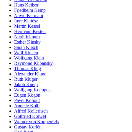
Hans Keilson
Friedhelm Kemp
Navid Kermani
Imre Kertész
Martin Kessel
Hermann Kesten
Naoji Kimura
Esther Kinsky
Sarah Kirsch
Wulf Kirsten
Wolfgang Klein
Raymond Klibansky
Thomas Kling
Alexander Kluge
Ruth Klüger
Jakob Kneip
Wolfgang Koeppen
Eugen Kogon
Pavel Kohout
Annette Kolb
Alfred Kolleritsch
Gottfried Kölwel
Werner von Koppenfels
Gustav Korlén