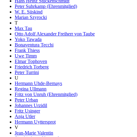
Hans Heinz Stuckenschmidt
Peter Suhrkamp (Ehrenmitglied)
W. E. Süskind
Marian Szyrocki
T
Max Tau
Otto Adolf Alexander Freiherr von Taube
Yoko Tawada
Bonaventura Tecchi
Frank Thiess
Uwe Timm
Elmar Tophoven
Friedrich Torberg
Peter Turrini
U
Hermann Uhde-Bernays
Regina Ullmann
Fritz von Unruh (Ehrenmitglied)
Peter Urban
Johannes Urzidil
Fritz Usinger
Anja Utler
Hermann Uyttersprot
V
Jean-Marie Valentin