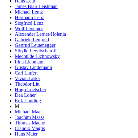
Hans Leip
James Blair Leishman
Michael Lentz
Hermann Lenz
Siegfried Lenz
Wolf Lepenies
Alexander Lernet-Holenia
Gabriele Leupold
Gertrud Leutenegger
Sibylle Lewitscharoff
Mechtilde Lichnowsky
Irina Liebmann
Gustav Lindemann
Carl Linfert
Vivian Liska
Theodor Litt
Hugo Loetscher
Dea Loher
Erik Lunding
M
Michael Maar
Joachim Maass
Thomas Macho
Claudio Magris
Hans Maier