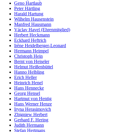
Geno Hartlaub
Peter Härtling
Harald Hartung
Wilhelm Hausenstein
Manfred Hausmann
Václav Havel (Ehrenmitglied)
Herbert Heckmann
Eckhard Heftrich
Irène Heidelberger-Leonard
Hermann Heimpel
Christoph Hein
Bernt von Heiseler
Helmut Heißenbüttel
Hanno Helbling
Erich Heller
Heinrich Henel
Hans Hennecke
Georg Hensel
Hartmut von Hentig
Hans Werner Henze
Iryna Herasimovich
Zbigniew Herbert
Gerhard F. Hering
Judith Hermann
Stefan Hertmans