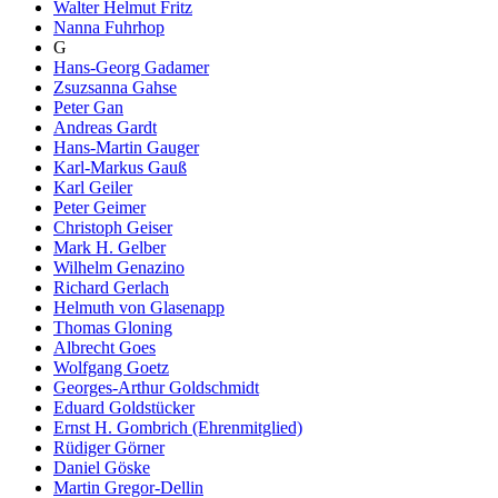
Walter Helmut Fritz
Nanna Fuhrhop
G
Hans-Georg Gadamer
Zsuzsanna Gahse
Peter Gan
Andreas Gardt
Hans-Martin Gauger
Karl-Markus Gauß
Karl Geiler
Peter Geimer
Christoph Geiser
Mark H. Gelber
Wilhelm Genazino
Richard Gerlach
Helmuth von Glasenapp
Thomas Gloning
Albrecht Goes
Wolfgang Goetz
Georges-Arthur Goldschmidt
Eduard Goldstücker
Ernst H. Gombrich (Ehrenmitglied)
Rüdiger Görner
Daniel Göske
Martin Gregor-Dellin