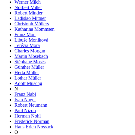
Werner Milch
Norbert Miller
Robert Minder
Ladislao Mittner
Christoph Möllers
Katharina Mommsen
Franz Mon
Libuše Moníková
Terézia Mora
Charles Morgan
Martin Mosebach
Stéphane Mosès
Günther Müller
Herta Müller
Lothar Müller
Adolf Muschg
N
Franz Nabl
Ivan Nagel
Robert Neumann
Paul Nizon
Herman Nohl
Frederick Norman
Hans Erich Nossack
O