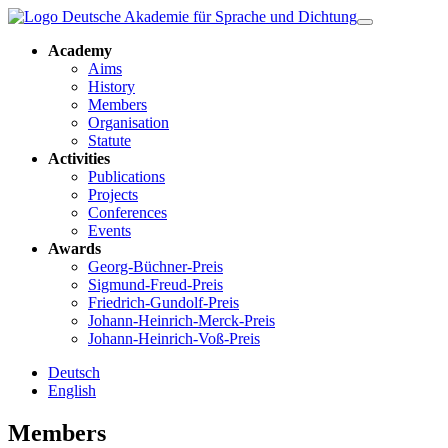
Academy
Aims
History
Members
Organisation
Statute
Activities
Publications
Projects
Conferences
Events
Awards
Georg-Büchner-Preis
Sigmund-Freud-Preis
Friedrich-Gundolf-Preis
Johann-Heinrich-Merck-Preis
Johann-Heinrich-Voß-Preis
Deutsch
English
Members