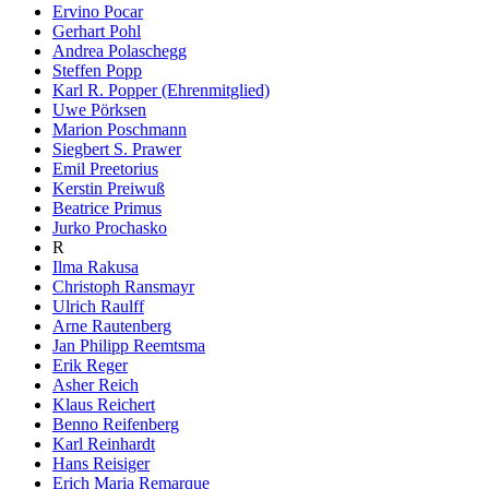
Ervino Pocar
Gerhart Pohl
Andrea Polaschegg
Steffen Popp
Karl R. Popper (Ehrenmitglied)
Uwe Pörksen
Marion Poschmann
Siegbert S. Prawer
Emil Preetorius
Kerstin Preiwuß
Beatrice Primus
Jurko Prochasko
R
Ilma Rakusa
Christoph Ransmayr
Ulrich Raulff
Arne Rautenberg
Jan Philipp Reemtsma
Erik Reger
Asher Reich
Klaus Reichert
Benno Reifenberg
Karl Reinhardt
Hans Reisiger
Erich Maria Remarque