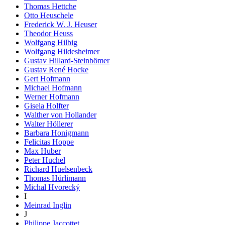
Thomas Hettche
Otto Heuschele
Frederick W. J. Heuser
Theodor Heuss
Wolfgang Hilbig
Wolfgang Hildesheimer
Gustav Hillard-Steinbömer
Gustav René Hocke
Gert Hofmann
Michael Hofmann
Werner Hofmann
Gisela Holfter
Walther von Hollander
Walter Höllerer
Barbara Honigmann
Felicitas Hoppe
Max Huber
Peter Huchel
Richard Huelsenbeck
Thomas Hürlimann
Michal Hvorecký
I
Meinrad Inglin
J
Philippe Jaccottet