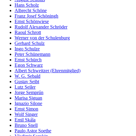
Hans Scholz
Albrecht Schöne
Franz Josef Schöningh
Ernst Schönwiese
Rudolf Alexander Schröder
Raoul Schrott
Werner von der Schulenburg
Gerhard Schulz
Ingo Schulze
Peter Schünemann
Ernst Schürch
Egon Schwarz
Albert Schweitzer (Ehrenmitglied)
W. G. Sebald
Gustav Seibt
Lutz Seiler
Jorge Semprún
Marisa Siguan
Ignazio Silone
Ernst Simon
Wolf Singer
Emil Skála
Bruno Snell
Paulo Astor Soethe