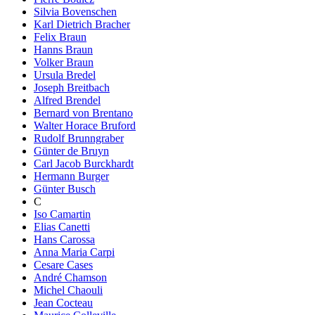
Silvia Bovenschen
Karl Dietrich Bracher
Felix Braun
Hanns Braun
Volker Braun
Ursula Bredel
Joseph Breitbach
Alfred Brendel
Bernard von Brentano
Walter Horace Bruford
Rudolf Brunngraber
Günter de Bruyn
Carl Jacob Burckhardt
Hermann Burger
Günter Busch
C
Iso Camartin
Elias Canetti
Hans Carossa
Anna Maria Carpi
Cesare Cases
André Chamson
Michel Chaouli
Jean Cocteau