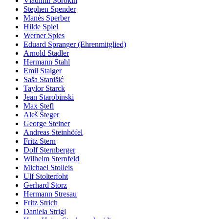
Vladimir Sorokin
Stephen Spender
Manès Sperber
Hilde Spiel
Werner Spies
Eduard Spranger (Ehrenmitglied)
Arnold Stadler
Hermann Stahl
Emil Staiger
Saša Stanišić
Taylor Starck
Jean Starobinski
Max Stefl
Aleš Šteger
George Steiner
Andreas Steinhöfel
Fritz Stern
Dolf Sternberger
Wilhelm Sternfeld
Michael Stolleis
Ulf Stolterfoht
Gerhard Storz
Hermann Stresau
Fritz Strich
Daniela Strigl