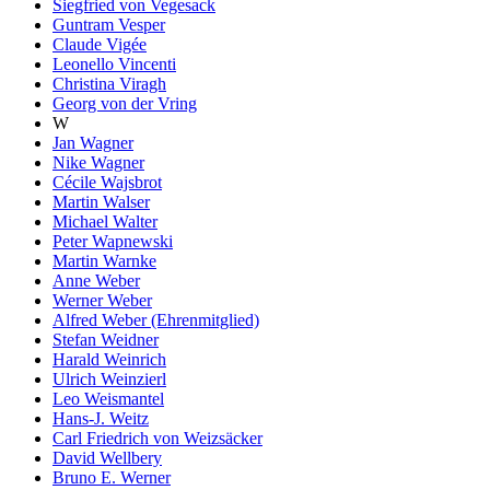
Siegfried von Vegesack
Guntram Vesper
Claude Vigée
Leonello Vincenti
Christina Viragh
Georg von der Vring
W
Jan Wagner
Nike Wagner
Cécile Wajsbrot
Martin Walser
Michael Walter
Peter Wapnewski
Martin Warnke
Anne Weber
Werner Weber
Alfred Weber (Ehrenmitglied)
Stefan Weidner
Harald Weinrich
Ulrich Weinzierl
Leo Weismantel
Hans-J. Weitz
Carl Friedrich von Weizsäcker
David Wellbery
Bruno E. Werner