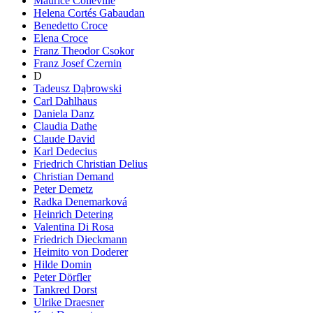
Maurice Colleville
Helena Cortés Gabaudan
Benedetto Croce
Elena Croce
Franz Theodor Csokor
Franz Josef Czernin
D
Tadeusz Dąbrowski
Carl Dahlhaus
Daniela Danz
Claudia Dathe
Claude David
Karl Dedecius
Friedrich Christian Delius
Christian Demand
Peter Demetz
Radka Denemarková
Heinrich Detering
Valentina Di Rosa
Friedrich Dieckmann
Heimito von Doderer
Hilde Domin
Peter Dörfler
Tankred Dorst
Ulrike Draesner