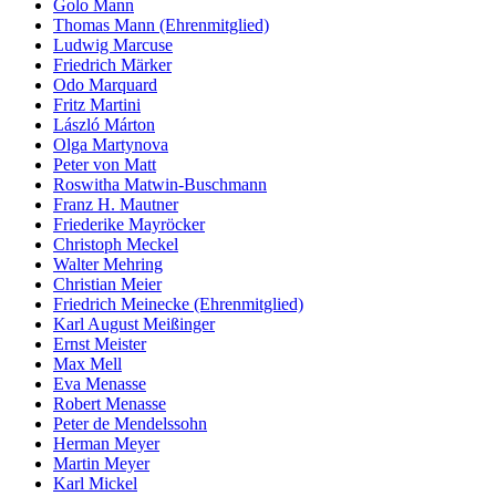
Golo Mann
Thomas Mann (Ehrenmitglied)
Ludwig Marcuse
Friedrich Märker
Odo Marquard
Fritz Martini
László Márton
Olga Martynova
Peter von Matt
Roswitha Matwin-Buschmann
Franz H. Mautner
Friederike Mayröcker
Christoph Meckel
Walter Mehring
Christian Meier
Friedrich Meinecke (Ehrenmitglied)
Karl August Meißinger
Ernst Meister
Max Mell
Eva Menasse
Robert Menasse
Peter de Mendelssohn
Herman Meyer
Martin Meyer
Karl Mickel