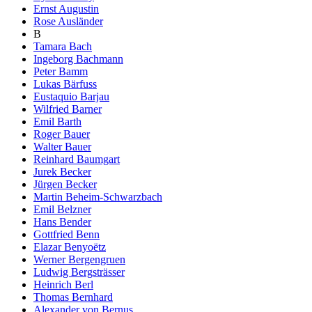
Ernst Augustin
Rose Ausländer
B
Tamara Bach
Ingeborg Bachmann
Peter Bamm
Lukas Bärfuss
Eustaquio Barjau
Wilfried Barner
Emil Barth
Roger Bauer
Walter Bauer
Reinhard Baumgart
Jurek Becker
Jürgen Becker
Martin Beheim-Schwarzbach
Emil Belzner
Hans Bender
Gottfried Benn
Elazar Benyoëtz
Werner Bergengruen
Ludwig Bergsträsser
Heinrich Berl
Thomas Bernhard
Alexander von Bernus