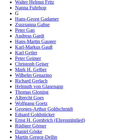
Walter Helmut Fritz
Nanna Fuhrhop
G
Hans-Georg Gadamer
Zsuzsanna Gahse
Peter Gan
Andreas Gardt
Hans-Martin Gauger
Karl-Markus Gauß
Karl Geiler
Peter Geimer
Christoph Geiser
Mark H. Gelber
Wilhelm Genazino
Richard Gerlach
Helmuth von Glasenapp
Thomas Gloning
Albrecht Goes
Wolfgang Goetz
Georges-Arthur Goldschmidt
Eduard Goldstücker
Ernst H. Gombrich (Ehrenmitglied)
Rüdiger Görner
Daniel Göske
Martin Gregor-Dellin