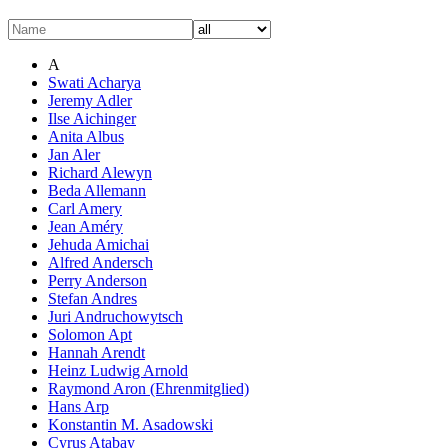
A
Swati Acharya
Jeremy Adler
Ilse Aichinger
Anita Albus
Jan Aler
Richard Alewyn
Beda Allemann
Carl Amery
Jean Améry
Jehuda Amichai
Alfred Andersch
Perry Anderson
Stefan Andres
Juri Andruchowytsch
Solomon Apt
Hannah Arendt
Heinz Ludwig Arnold
Raymond Aron (Ehrenmitglied)
Hans Arp
Konstantin M. Asadowski
Cyrus Atabay