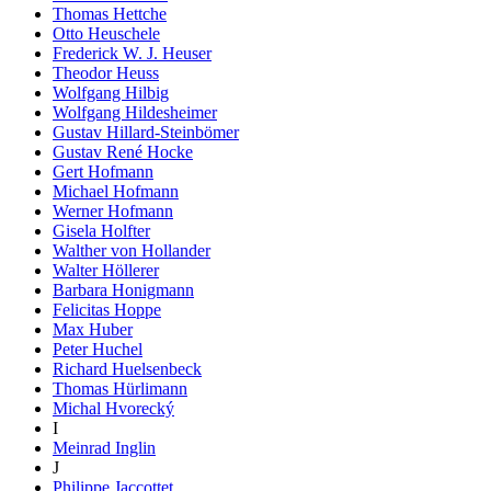
Thomas Hettche
Otto Heuschele
Frederick W. J. Heuser
Theodor Heuss
Wolfgang Hilbig
Wolfgang Hildesheimer
Gustav Hillard-Steinbömer
Gustav René Hocke
Gert Hofmann
Michael Hofmann
Werner Hofmann
Gisela Holfter
Walther von Hollander
Walter Höllerer
Barbara Honigmann
Felicitas Hoppe
Max Huber
Peter Huchel
Richard Huelsenbeck
Thomas Hürlimann
Michal Hvorecký
I
Meinrad Inglin
J
Philippe Jaccottet