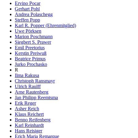
Ervino Pocar
Gerhart Pohl
Andrea Polaschegg
Steffen Popp
Karl R. Popper (Ehrenmitglied)
Uwe Pörksen
Marion Poschmann
Siegbert S. Prawer
Emil Preetorius
Kerstin Preiwuß
Beatrice Primus
Jurko Prochasko
R
Ilma Rakusa
Christoph Ransmayr
Ulrich Raulff
Arne Rautenberg
Jan Philipp Reemtsma
Erik Reger
Asher Reich
Klaus Reichert
Benno Reifenberg
Karl Reinhardt
Hans Reisiger
Erich Maria Remarque