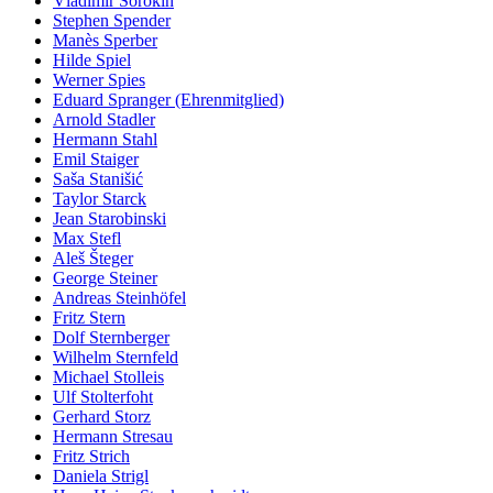
Vladimir Sorokin
Stephen Spender
Manès Sperber
Hilde Spiel
Werner Spies
Eduard Spranger (Ehrenmitglied)
Arnold Stadler
Hermann Stahl
Emil Staiger
Saša Stanišić
Taylor Starck
Jean Starobinski
Max Stefl
Aleš Šteger
George Steiner
Andreas Steinhöfel
Fritz Stern
Dolf Sternberger
Wilhelm Sternfeld
Michael Stolleis
Ulf Stolterfoht
Gerhard Storz
Hermann Stresau
Fritz Strich
Daniela Strigl