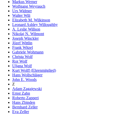
Markus Werner
Wolfgang Weyrauch
Urs Widmer
Walter Wili
Elizabeth M. Wilkinson
Leonard Ashley Willoughby
A. Leslie Willson
Nikolaj N. Wilmont
Joseph Winckler
Józef Wittlin
Frank Witzel
Gabriele Wohmann
Christa Wolf
Ror Wolf
Uljana Wolf
Kurt Wolff (Ehrenmitglied)
Hans Wollschläger
John E. Woods
Z
Adam Zagajewski
Ernst Zahn
Roberto Zapperi
Hans Zbinden
Bernhard Zeller
Eva Zeller