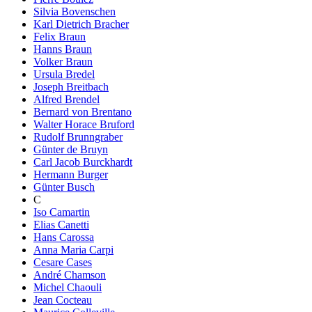
Silvia Bovenschen
Karl Dietrich Bracher
Felix Braun
Hanns Braun
Volker Braun
Ursula Bredel
Joseph Breitbach
Alfred Brendel
Bernard von Brentano
Walter Horace Bruford
Rudolf Brunngraber
Günter de Bruyn
Carl Jacob Burckhardt
Hermann Burger
Günter Busch
C
Iso Camartin
Elias Canetti
Hans Carossa
Anna Maria Carpi
Cesare Cases
André Chamson
Michel Chaouli
Jean Cocteau