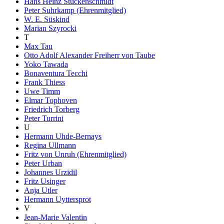
Hans Heinz Stuckenschmidt
Peter Suhrkamp (Ehrenmitglied)
W. E. Süskind
Marian Szyrocki
T
Max Tau
Otto Adolf Alexander Freiherr von Taube
Yoko Tawada
Bonaventura Tecchi
Frank Thiess
Uwe Timm
Elmar Tophoven
Friedrich Torberg
Peter Turrini
U
Hermann Uhde-Bernays
Regina Ullmann
Fritz von Unruh (Ehrenmitglied)
Peter Urban
Johannes Urzidil
Fritz Usinger
Anja Utler
Hermann Uyttersprot
V
Jean-Marie Valentin