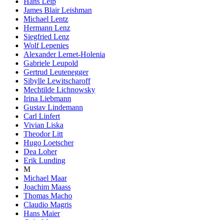
Hans Leip
James Blair Leishman
Michael Lentz
Hermann Lenz
Siegfried Lenz
Wolf Lepenies
Alexander Lernet-Holenia
Gabriele Leupold
Gertrud Leutenegger
Sibylle Lewitscharoff
Mechtilde Lichnowsky
Irina Liebmann
Gustav Lindemann
Carl Linfert
Vivian Liska
Theodor Litt
Hugo Loetscher
Dea Loher
Erik Lunding
M
Michael Maar
Joachim Maass
Thomas Macho
Claudio Magris
Hans Maier