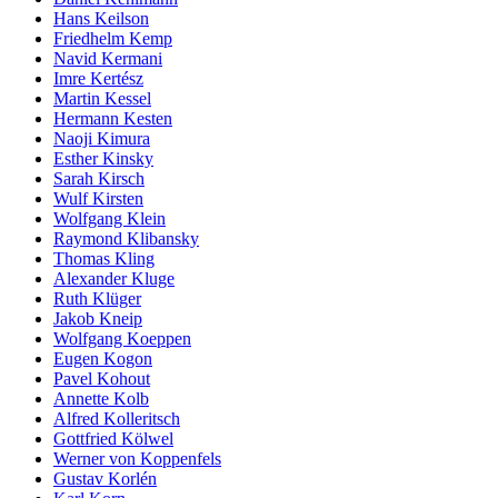
Hans Keilson
Friedhelm Kemp
Navid Kermani
Imre Kertész
Martin Kessel
Hermann Kesten
Naoji Kimura
Esther Kinsky
Sarah Kirsch
Wulf Kirsten
Wolfgang Klein
Raymond Klibansky
Thomas Kling
Alexander Kluge
Ruth Klüger
Jakob Kneip
Wolfgang Koeppen
Eugen Kogon
Pavel Kohout
Annette Kolb
Alfred Kolleritsch
Gottfried Kölwel
Werner von Koppenfels
Gustav Korlén