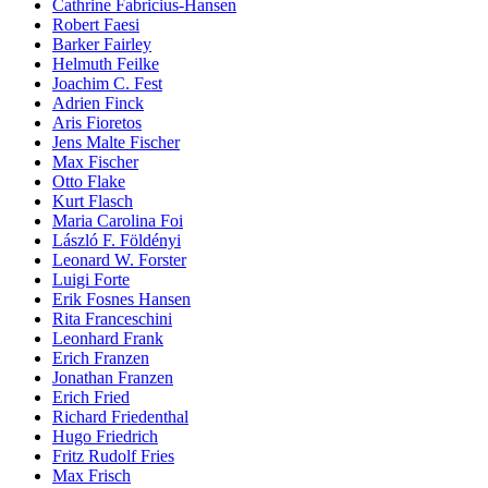
Cathrine Fabricius-Hansen
Robert Faesi
Barker Fairley
Helmuth Feilke
Joachim C. Fest
Adrien Finck
Aris Fioretos
Jens Malte Fischer
Max Fischer
Otto Flake
Kurt Flasch
Maria Carolina Foi
László F. Földényi
Leonard W. Forster
Luigi Forte
Erik Fosnes Hansen
Rita Franceschini
Leonhard Frank
Erich Franzen
Jonathan Franzen
Erich Fried
Richard Friedenthal
Hugo Friedrich
Fritz Rudolf Fries
Max Frisch