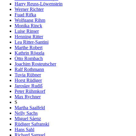
Harry Reuss-Löwenstein
Werner Richter
Fuad Rifka
Wolfgang Rihm
Monika Rinck
Luise Rinser
Henning Ritter
Lea Ritter-Santini
Marthe Robert
Kathrin Röggla
Otto Rombach
Joachim Rosteutscher
Ralf Rothmann
Tuvia Rübner
Horst Rüdiger
Jaroslav Rudiš
Peter Rühmkorf
Max Rychner
S
Martha Saalfeld
Nelly Sachs
Miguel Sáenz
Rüdiger Safranski
Hans Sahl
Richard Samuel