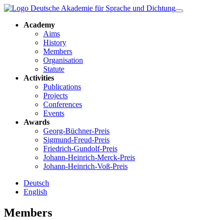
Academy
Aims
History
Members
Organisation
Statute
Activities
Publications
Projects
Conferences
Events
Awards
Georg-Büchner-Preis
Sigmund-Freud-Preis
Friedrich-Gundolf-Preis
Johann-Heinrich-Merck-Preis
Johann-Heinrich-Voß-Preis
Deutsch
English
Members