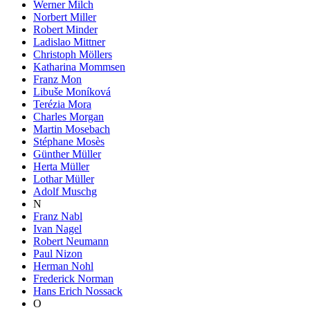
Werner Milch
Norbert Miller
Robert Minder
Ladislao Mittner
Christoph Möllers
Katharina Mommsen
Franz Mon
Libuše Moníková
Terézia Mora
Charles Morgan
Martin Mosebach
Stéphane Mosès
Günther Müller
Herta Müller
Lothar Müller
Adolf Muschg
N
Franz Nabl
Ivan Nagel
Robert Neumann
Paul Nizon
Herman Nohl
Frederick Norman
Hans Erich Nossack
O