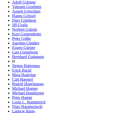
Adolf Grimme
Valentin Groebner
Annett Gröschner
Hanns Grössel
Durs Grünbein
Jiří Gruša
Norbert Gstrein
Kurt Guggenheim
Peter Gülke
Joachim Günther
Eugen Gürster
Lars Gustafsson
Bernhard Guttmann
H
Jürgen Habermas
Erich Hackl
Maja Haderlap
Carl Haensel
Rudolf Hagelstange
Michael Hagner
Michael Hamburger
Peter Hamm
Louis L. Hammerich
Nino Haratischwili
Ludwig Harig