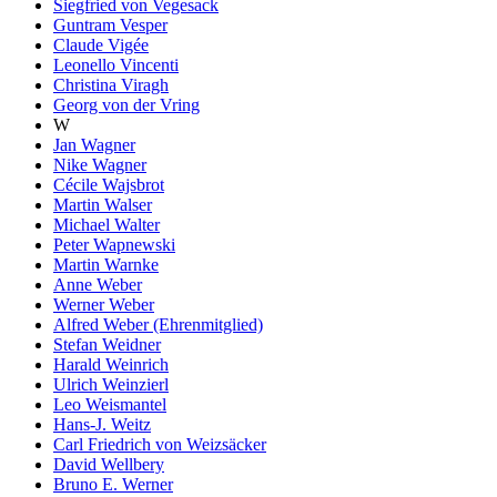
Siegfried von Vegesack
Guntram Vesper
Claude Vigée
Leonello Vincenti
Christina Viragh
Georg von der Vring
W
Jan Wagner
Nike Wagner
Cécile Wajsbrot
Martin Walser
Michael Walter
Peter Wapnewski
Martin Warnke
Anne Weber
Werner Weber
Alfred Weber (Ehrenmitglied)
Stefan Weidner
Harald Weinrich
Ulrich Weinzierl
Leo Weismantel
Hans-J. Weitz
Carl Friedrich von Weizsäcker
David Wellbery
Bruno E. Werner