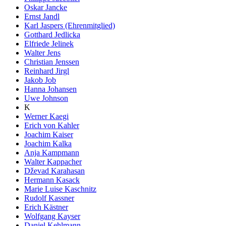
Oskar Jancke
Ernst Jandl
Karl Jaspers (Ehrenmitglied)
Gotthard Jedlicka
Elfriede Jelinek
Walter Jens
Christian Jenssen
Reinhard Jirgl
Jakob Job
Hanna Johansen
Uwe Johnson
K
Werner Kaegi
Erich von Kahler
Joachim Kaiser
Joachim Kalka
Anja Kampmann
Walter Kappacher
Dževad Karahasan
Hermann Kasack
Marie Luise Kaschnitz
Rudolf Kassner
Erich Kästner
Wolfgang Kayser
Daniel Kehlmann