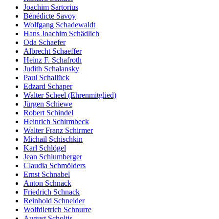
Joachim Sartorius
Bénédicte Savoy
Wolfgang Schadewaldt
Hans Joachim Schädlich
Oda Schaefer
Albrecht Schaeffer
Heinz F. Schafroth
Judith Schalansky
Paul Schallück
Edzard Schaper
Walter Scheel (Ehrenmitglied)
Jürgen Schiewe
Robert Schindel
Heinrich Schirmbeck
Walter Franz Schirmer
Michail Schischkin
Karl Schlögel
Jean Schlumberger
Claudia Schmölders
Ernst Schnabel
Anton Schnack
Friedrich Schnack
Reinhold Schneider
Wolfdietrich Schnurre
August Scholtis