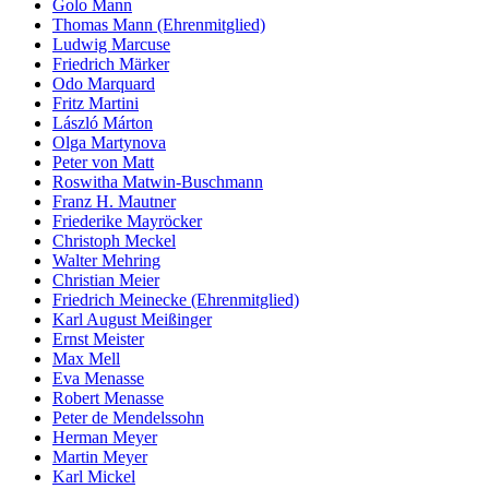
Golo Mann
Thomas Mann (Ehrenmitglied)
Ludwig Marcuse
Friedrich Märker
Odo Marquard
Fritz Martini
László Márton
Olga Martynova
Peter von Matt
Roswitha Matwin-Buschmann
Franz H. Mautner
Friederike Mayröcker
Christoph Meckel
Walter Mehring
Christian Meier
Friedrich Meinecke (Ehrenmitglied)
Karl August Meißinger
Ernst Meister
Max Mell
Eva Menasse
Robert Menasse
Peter de Mendelssohn
Herman Meyer
Martin Meyer
Karl Mickel