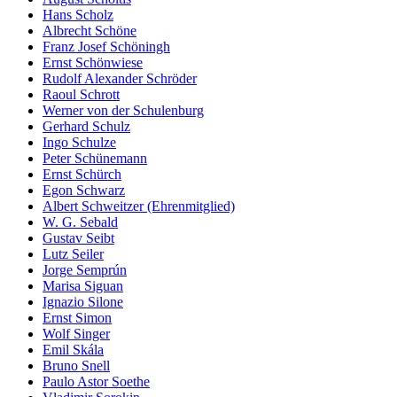
Hans Scholz
Albrecht Schöne
Franz Josef Schöningh
Ernst Schönwiese
Rudolf Alexander Schröder
Raoul Schrott
Werner von der Schulenburg
Gerhard Schulz
Ingo Schulze
Peter Schünemann
Ernst Schürch
Egon Schwarz
Albert Schweitzer (Ehrenmitglied)
W. G. Sebald
Gustav Seibt
Lutz Seiler
Jorge Semprún
Marisa Siguan
Ignazio Silone
Ernst Simon
Wolf Singer
Emil Skála
Bruno Snell
Paulo Astor Soethe