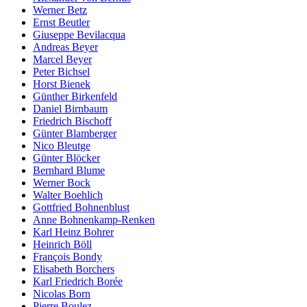
Werner Betz
Ernst Beutler
Giuseppe Bevilacqua
Andreas Beyer
Marcel Beyer
Peter Bichsel
Horst Bienek
Günther Birkenfeld
Daniel Birnbaum
Friedrich Bischoff
Günter Blamberger
Nico Bleutge
Günter Blöcker
Bernhard Blume
Werner Bock
Walter Boehlich
Gottfried Bohnenblust
Anne Bohnenkamp-Renken
Karl Heinz Bohrer
Heinrich Böll
François Bondy
Elisabeth Borchers
Karl Friedrich Borée
Nicolas Born
Pierre Boulez