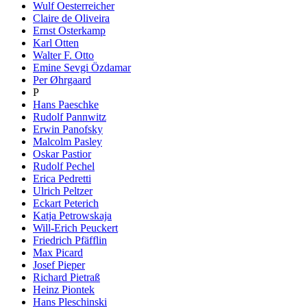
Wulf Oesterreicher
Claire de Oliveira
Ernst Osterkamp
Karl Otten
Walter F. Otto
Emine Sevgi Özdamar
Per Øhrgaard
P
Hans Paeschke
Rudolf Pannwitz
Erwin Panofsky
Malcolm Pasley
Oskar Pastior
Rudolf Pechel
Erica Pedretti
Ulrich Peltzer
Eckart Peterich
Katja Petrowskaja
Will-Erich Peuckert
Friedrich Pfäfflin
Max Picard
Josef Pieper
Richard Pietraß
Heinz Piontek
Hans Pleschinski