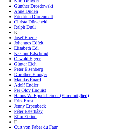
Kurt Drawert
Günther Drosdowski
Anne Duden
Friedrich Dürrenmatt
Christa Dürscheid
Ralph Dutli
E
Josef Eberle
Johannes Edfelt
Elisabeth Edl
Kasimir Edschmid
Oswald Egger
Günter Eich
Peter Eisenberg
Dorothee Elmiger
Mathias Énard
Adolf Endler
Per Olov Enquist
Hanns W. Eppelsheimer (Ehrenmitglied)
Fritz Ernst
Jenny Erpenbeck
Péter Esterházy
Efim Etkind
F
Curt von Faber du Faur