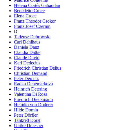
Maurice Colleville
Helena Cortés Gabaudan
Benedetto Croce
Elena Croce
Franz Theodor Csokor
Franz Josef Czernin
D
Tadeusz Dąbrowski
Carl Dahlhaus
Daniela Danz
Claudia Dathe
Claude David
Karl Dedecius
Friedrich Christian Delius
Christian Demand
Peter Demetz
Radka Denemarková
Heinrich Detering
Valentina Di Rosa
Friedrich Dieckmann
Heimito von Doderer
Hilde Domin
Peter Dörfler
Tankred Dorst
Ulrike Draesner