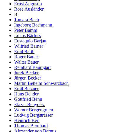
Ernst Augustin
Rose Ausländer
B
Tamara Bach
Ingeborg Bachmann
Peter Bamm
Lukas Bärfuss
Eustaquio Barjau
Wilfried Barner
Emil Barth
Roger Bauer
Walter Bauer
Reinhard Baumgart
Jurek Becker
Jürgen Becker
Martin Beheim-Schwarzbach
Emil Belzner
Hans Bender
Gottfried Benn
Elazar Benyoëtz
Werner Bergengruen
Ludwig Bergsträsser
Heinrich Berl
Thomas Bernhard
Alexander von Bernus