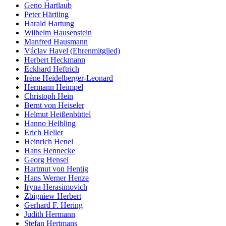
Geno Hartlaub
Peter Härtling
Harald Hartung
Wilhelm Hausenstein
Manfred Hausmann
Václav Havel (Ehrenmitglied)
Herbert Heckmann
Eckhard Heftrich
Irène Heidelberger-Leonard
Hermann Heimpel
Christoph Hein
Bernt von Heiseler
Helmut Heißenbüttel
Hanno Helbling
Erich Heller
Heinrich Henel
Hans Hennecke
Georg Hensel
Hartmut von Hentig
Hans Werner Henze
Iryna Herasimovich
Zbigniew Herbert
Gerhard F. Hering
Judith Hermann
Stefan Hertmans