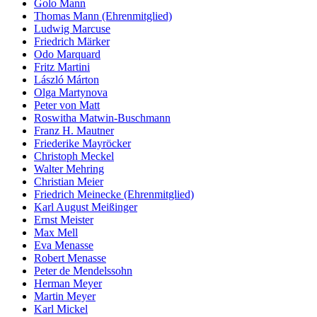
Golo Mann
Thomas Mann (Ehrenmitglied)
Ludwig Marcuse
Friedrich Märker
Odo Marquard
Fritz Martini
László Márton
Olga Martynova
Peter von Matt
Roswitha Matwin-Buschmann
Franz H. Mautner
Friederike Mayröcker
Christoph Meckel
Walter Mehring
Christian Meier
Friedrich Meinecke (Ehrenmitglied)
Karl August Meißinger
Ernst Meister
Max Mell
Eva Menasse
Robert Menasse
Peter de Mendelssohn
Herman Meyer
Martin Meyer
Karl Mickel