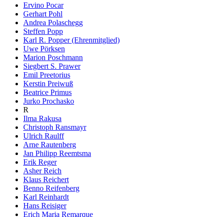
Ervino Pocar
Gerhart Pohl
Andrea Polaschegg
Steffen Popp
Karl R. Popper (Ehrenmitglied)
Uwe Pörksen
Marion Poschmann
Siegbert S. Prawer
Emil Preetorius
Kerstin Preiwuß
Beatrice Primus
Jurko Prochasko
R
Ilma Rakusa
Christoph Ransmayr
Ulrich Raulff
Arne Rautenberg
Jan Philipp Reemtsma
Erik Reger
Asher Reich
Klaus Reichert
Benno Reifenberg
Karl Reinhardt
Hans Reisiger
Erich Maria Remarque