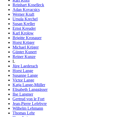
Karl Korn
Reinhart Koselleck
Adan Kovacsics
Werner Kraft
Ursula Krechel
Susan Kreller
Ernst Kreuder
Karl Krolow
Brigitte Kronauer
Horst Krüger
Michael Krüger
Günter Kunert
Reiner Kunze
L
Jürg Laederach
Horst Lange
Susanne Lange
Victor Lange
Katja Lange-Müller
Elisabeth Langgässer
Ilse Langner
Gertrud von le Fort
Jean-Pierre Lefebvre
Wilhelm Lehmann
Thomas Lehr