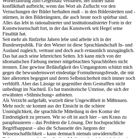
Worterfahrung zum Gegensatz verhärten, der immer dann
konflikthaft aufbricht, wenn das Wort als Zuflucht vor den
Versuchungen der Bilder herhalten muß – in den Bilderstreiten und -
stürmen, in den Bilderängsten, die auch heute noch spürbar sind.
Alles das lebt in rationalisierter und institutionalisierter Form in der
Kunstwissenschaft fort, in der das Kunstwerk seit Hegel seine
Finalität hat.
Seit mehr als fünfzehn Jahren lebe und arbeite ich in der
Bundesrepublik. Für den Wiener ist diese Sprachlandschaft In- und
Ausland zugleich, vertraut und doch auch erstaunlich unzugänglich.
Das hat auch seine lehrreichen Seiten. Ich kann mich von der
idiomatischen Färbung meiner mitgebrachten Sprachhöhen nicht
trennen. Eine gewisse Beiläufigkeit des Umgangstons schützt mich
gegen die bewundernswert eindeutige Formulierungsfreude, die mir
hier allerorten begegnet und deren Selbstsicherheit mich immer noch
verblüfft. Aber das Lässige ist gegenüber dem Gestrafften nicht
unbedingt im Nachteil. Es hat transitorische Umrisse, die sich der
erwähnten »Stilmischung« anbieten.
Als Verzicht aufgefaßt, wurzelt diese Ungewißheit in Mißtrauen.
Mehr noch: sie kommt aus der Einsicht in die schiere
Unmöglichkeit, die sprachliche Mitteilung in den Kontur der
Eindeutigkeit zu pressen. Wie so oft ist auch hier – um Kraus zu
paraphrasieren – das Problem die Lösung. Der hochsprachliche
Begriffsapparat – also die Schauseite des Jargons der
Wissenschaftlichkeit – kann demnach niemals unwiderrufliche