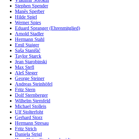
Vladimir Sorokin
Stephen Spender
Manès Sperber
Hilde Spiel
Werner Spies
Eduard Spranger (Ehrenmitglied)
Arnold Stadler
Hermann Stahl
Emil Staiger
Saša Stanišić
Taylor Starck
Jean Starobinski
Max Stefl
Aleš Šteger
George Steiner
Andreas Steinhöfel
Fritz Stern
Dolf Sternberger
Wilhelm Sternfeld
Michael Stolleis
Ulf Stolterfoht
Gerhard Storz
Hermann Stresau
Fritz Strich
Daniela Strigl