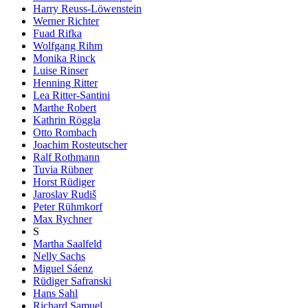
Harry Reuss-Löwenstein
Werner Richter
Fuad Rifka
Wolfgang Rihm
Monika Rinck
Luise Rinser
Henning Ritter
Lea Ritter-Santini
Marthe Robert
Kathrin Röggla
Otto Rombach
Joachim Rosteutscher
Ralf Rothmann
Tuvia Rübner
Horst Rüdiger
Jaroslav Rudiš
Peter Rühmkorf
Max Rychner
S
Martha Saalfeld
Nelly Sachs
Miguel Sáenz
Rüdiger Safranski
Hans Sahl
Richard Samuel