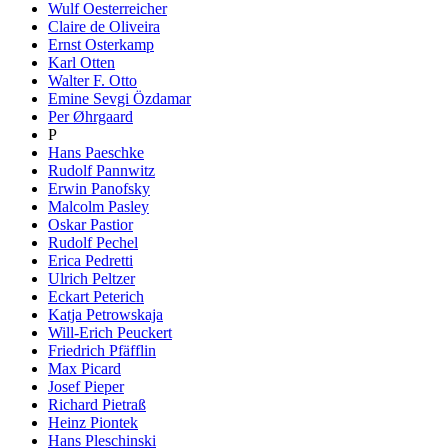
Wulf Oesterreicher
Claire de Oliveira
Ernst Osterkamp
Karl Otten
Walter F. Otto
Emine Sevgi Özdamar
Per Øhrgaard
P
Hans Paeschke
Rudolf Pannwitz
Erwin Panofsky
Malcolm Pasley
Oskar Pastior
Rudolf Pechel
Erica Pedretti
Ulrich Peltzer
Eckart Peterich
Katja Petrowskaja
Will-Erich Peuckert
Friedrich Pfäfflin
Max Picard
Josef Pieper
Richard Pietraß
Heinz Piontek
Hans Pleschinski