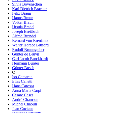
Silvia Bovenschen
Karl Dietrich Bracher
Felix Braun
Hanns Braun
Volker Braun
Ursula Bredel
Joseph Breitbach
Alfred Brendel
Bernard von Brentano
Walter Horace Bruford
Rudolf Brunngraber
Günter de Bruyn
Carl Jacob Burckhardt
Hermann Burger
Günter Busch
C
Iso Camartin
Elias Canetti
Hans Carossa
Anna Maria Carpi
Cesare Cases
André Chamson
Michel Chaouli
Jean Cocteau