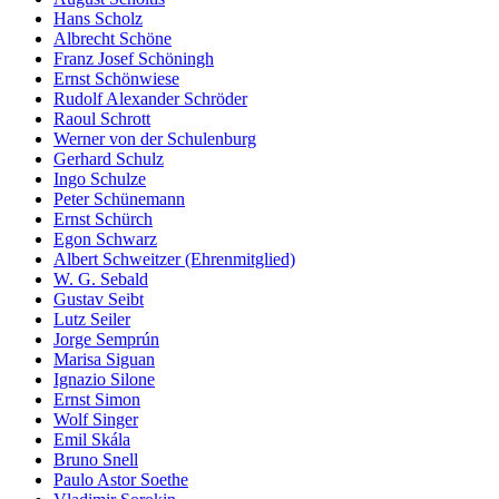
Hans Scholz
Albrecht Schöne
Franz Josef Schöningh
Ernst Schönwiese
Rudolf Alexander Schröder
Raoul Schrott
Werner von der Schulenburg
Gerhard Schulz
Ingo Schulze
Peter Schünemann
Ernst Schürch
Egon Schwarz
Albert Schweitzer (Ehrenmitglied)
W. G. Sebald
Gustav Seibt
Lutz Seiler
Jorge Semprún
Marisa Siguan
Ignazio Silone
Ernst Simon
Wolf Singer
Emil Skála
Bruno Snell
Paulo Astor Soethe