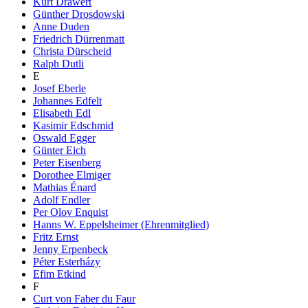
Kurt Drawert
Günther Drosdowski
Anne Duden
Friedrich Dürrenmatt
Christa Dürscheid
Ralph Dutli
E
Josef Eberle
Johannes Edfelt
Elisabeth Edl
Kasimir Edschmid
Oswald Egger
Günter Eich
Peter Eisenberg
Dorothee Elmiger
Mathias Énard
Adolf Endler
Per Olov Enquist
Hanns W. Eppelsheimer (Ehrenmitglied)
Fritz Ernst
Jenny Erpenbeck
Péter Esterházy
Efim Etkind
F
Curt von Faber du Faur