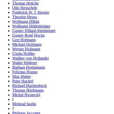
Thomas Hettche
Otto Heuschele
Frederick W. J. Heuser
Theodor Heuss
Wolfgang Hilbig
Wolfgang Hildesheimer
Gustav Hillard-Steinbömer
Gustav René Hocke
Gert Hofmann
Michael Hofmann
Werner Hofmann
Gisela Holfter
Walther von Hollander
Walter Höllerer
Barbara Honigmann
Felicitas Hoppe
Max Huber
Peter Huchel
Richard Huelsenbeck
Thomas Hürlimann
Michal Hvorecký
I
Meinrad Inglin
J
Philippe Jaccottet