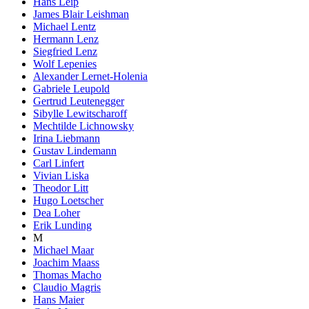
Hans Leip
James Blair Leishman
Michael Lentz
Hermann Lenz
Siegfried Lenz
Wolf Lepenies
Alexander Lernet-Holenia
Gabriele Leupold
Gertrud Leutenegger
Sibylle Lewitscharoff
Mechtilde Lichnowsky
Irina Liebmann
Gustav Lindemann
Carl Linfert
Vivian Liska
Theodor Litt
Hugo Loetscher
Dea Loher
Erik Lunding
M
Michael Maar
Joachim Maass
Thomas Macho
Claudio Magris
Hans Maier