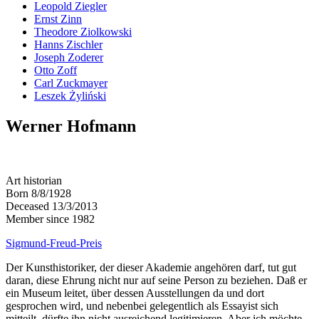
Leopold Ziegler
Ernst Zinn
Theodore Ziolkowski
Hanns Zischler
Joseph Zoderer
Otto Zoff
Carl Zuckmayer
Leszek Żyliński
Werner Hofmann
Art historian
Born 8/8/1928
Deceased 13/3/2013
Member since 1982
Sigmund-Freud-Preis
Der Kunsthistoriker, der dieser Akademie angehören darf, tut gut
daran, diese Ehrung nicht nur auf seine Person zu beziehen. Daß er
ein Museum leitet, über dessen Ausstellungen da und dort
gesprochen wird, und nebenbei gelegentlich als Essayist sich
mitteilt, dürfte ihn nicht ausreichend legitimieren. Aber ich möchte