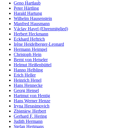
Geno Hartlaub
Peter Härtling
Harald Hartung
Wilhelm Hausenstein
Manfred Hausmann
Václav Havel (Ehrenmitglied)
Herbert Heckmann
Eckhard Heftrich
Irène Heidelberger-Leonard
Hermann Heimpel
Christoph Hein
Bernt von Heiseler
Helmut Heißenbüttel
Hanno Helbling
Erich Heller
Heinrich Henel
Hans Hennecke
Georg Hensel
Hartmut von Hentig
Hans Werner Henze
Iryna Herasimovich
Zbigniew Herbert
Gerhard F. Hering
Judith Hermann
Stefan Hertmans