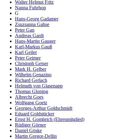
Walter Helmut Fritz
Nanna Fuhrhop
G
Hans-Georg Gadamer
Zsuzsanna Gahse
Peter Gan
Andreas Gardt
Hans-Martin Gauger
Karl-Markus Gauß
Karl Geiler
Peter Geimer
Christoph Geiser
Mark H. Gelber
Wilhelm Genazino
Richard Gerlach
Helmuth von Glasenapp
Thomas Gloning
Albrecht Goes
Wolfgang Goetz
Georges-Arthur Goldschmidt
Eduard Goldstücker
Ernst H. Gombrich (Ehrenmitglied)
Rüdiger Görner
Daniel Göske
Martin Gregor-Dellin