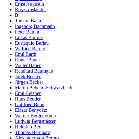
Ernst Augustin
Rose Ausländer
B
Tamara Bach
Ingeborg Bachmann
Peter Bamm
Lukas Bärfuss
Eustaquio Barjau
Wilfried Barner
Emil Barth
Roger Bauer
Walter Bauer
Reinhard Baumgart
Jurek Becker
Jürgen Becker
Martin Beheim-Schwarzbach
Emil Belzner
Hans Bender
Gottfried Benn
Elazar Benyoëtz
Werner Bergengruen
Ludwig Bergsträsser
Heinrich Berl
Thomas Bernhard
Alexander von Bernus