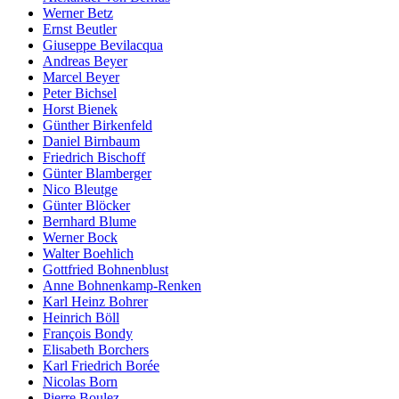
Werner Betz
Ernst Beutler
Giuseppe Bevilacqua
Andreas Beyer
Marcel Beyer
Peter Bichsel
Horst Bienek
Günther Birkenfeld
Daniel Birnbaum
Friedrich Bischoff
Günter Blamberger
Nico Bleutge
Günter Blöcker
Bernhard Blume
Werner Bock
Walter Boehlich
Gottfried Bohnenblust
Anne Bohnenkamp-Renken
Karl Heinz Bohrer
Heinrich Böll
François Bondy
Elisabeth Borchers
Karl Friedrich Borée
Nicolas Born
Pierre Boulez