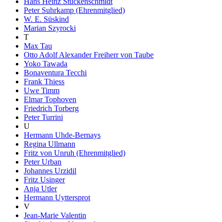
Hans Heinz Stuckenschmidt
Peter Suhrkamp (Ehrenmitglied)
W. E. Süskind
Marian Szyrocki
T
Max Tau
Otto Adolf Alexander Freiherr von Taube
Yoko Tawada
Bonaventura Tecchi
Frank Thiess
Uwe Timm
Elmar Tophoven
Friedrich Torberg
Peter Turrini
U
Hermann Uhde-Bernays
Regina Ullmann
Fritz von Unruh (Ehrenmitglied)
Peter Urban
Johannes Urzidil
Fritz Usinger
Anja Utler
Hermann Uyttersprot
V
Jean-Marie Valentin