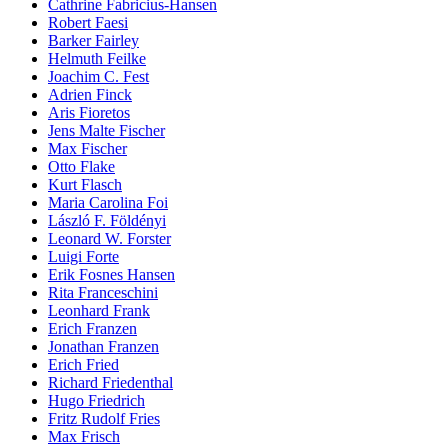
Cathrine Fabricius-Hansen
Robert Faesi
Barker Fairley
Helmuth Feilke
Joachim C. Fest
Adrien Finck
Aris Fioretos
Jens Malte Fischer
Max Fischer
Otto Flake
Kurt Flasch
Maria Carolina Foi
László F. Földényi
Leonard W. Forster
Luigi Forte
Erik Fosnes Hansen
Rita Franceschini
Leonhard Frank
Erich Franzen
Jonathan Franzen
Erich Fried
Richard Friedenthal
Hugo Friedrich
Fritz Rudolf Fries
Max Frisch