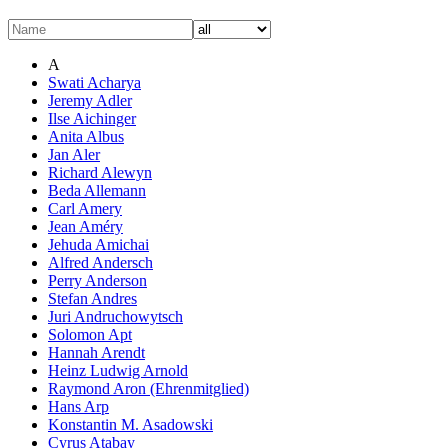
A
Swati Acharya
Jeremy Adler
Ilse Aichinger
Anita Albus
Jan Aler
Richard Alewyn
Beda Allemann
Carl Amery
Jean Améry
Jehuda Amichai
Alfred Andersch
Perry Anderson
Stefan Andres
Juri Andruchowytsch
Solomon Apt
Hannah Arendt
Heinz Ludwig Arnold
Raymond Aron (Ehrenmitglied)
Hans Arp
Konstantin M. Asadowski
Cyrus Atabay