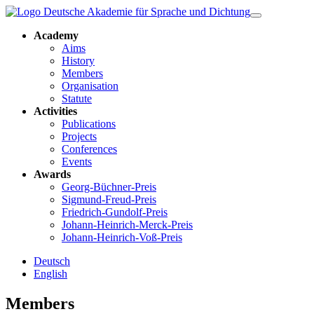
Academy
Aims
History
Members
Organisation
Statute
Activities
Publications
Projects
Conferences
Events
Awards
Georg-Büchner-Preis
Sigmund-Freud-Preis
Friedrich-Gundolf-Preis
Johann-Heinrich-Merck-Preis
Johann-Heinrich-Voß-Preis
Deutsch
English
Members