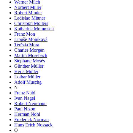
Werner Milch
Norbert Miller
Robert Minder
Ladislao Mittner
Christoph Möllers
Katharina Mommsen
Franz Mon
Libuše Moníková
Terézia Mora
Charles Morgan
Martin Mosebach
Stéphane Mosès
Günther Müller
Herta Müller
Lothar Müller
Adolf Muschg
N
Franz Nabl
Ivan Nagel
Robert Neumann
Paul Nizon
Herman Nohl
Frederick Norman
Hans Erich Nossack
O