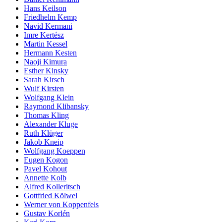
Hans Keilson
Friedhelm Kemp
Navid Kermani
Imre Kertész
Martin Kessel
Hermann Kesten
Naoji Kimura
Esther Kinsky
Sarah Kirsch
Wulf Kirsten
Wolfgang Klein
Raymond Klibansky
Thomas Kling
Alexander Kluge
Ruth Klüger
Jakob Kneip
Wolfgang Koeppen
Eugen Kogon
Pavel Kohout
Annette Kolb
Alfred Kolleritsch
Gottfried Kölwel
Werner von Koppenfels
Gustav Korlén