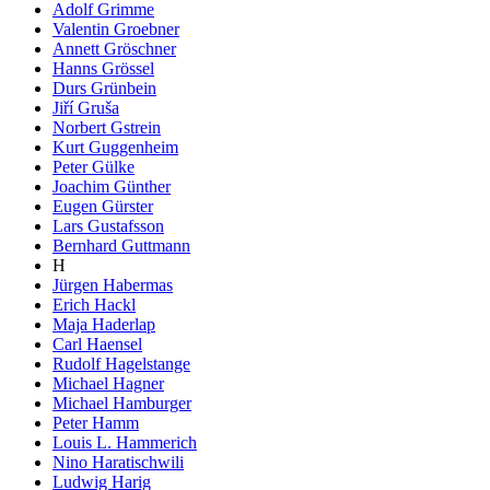
Adolf Grimme
Valentin Groebner
Annett Gröschner
Hanns Grössel
Durs Grünbein
Jiří Gruša
Norbert Gstrein
Kurt Guggenheim
Peter Gülke
Joachim Günther
Eugen Gürster
Lars Gustafsson
Bernhard Guttmann
H
Jürgen Habermas
Erich Hackl
Maja Haderlap
Carl Haensel
Rudolf Hagelstange
Michael Hagner
Michael Hamburger
Peter Hamm
Louis L. Hammerich
Nino Haratischwili
Ludwig Harig