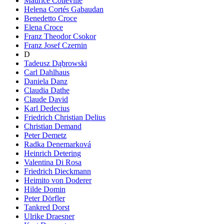
Maurice Colleville
Helena Cortés Gabaudan
Benedetto Croce
Elena Croce
Franz Theodor Csokor
Franz Josef Czernin
D
Tadeusz Dąbrowski
Carl Dahlhaus
Daniela Danz
Claudia Dathe
Claude David
Karl Dedecius
Friedrich Christian Delius
Christian Demand
Peter Demetz
Radka Denemarková
Heinrich Detering
Valentina Di Rosa
Friedrich Dieckmann
Heimito von Doderer
Hilde Domin
Peter Dörfler
Tankred Dorst
Ulrike Draesner