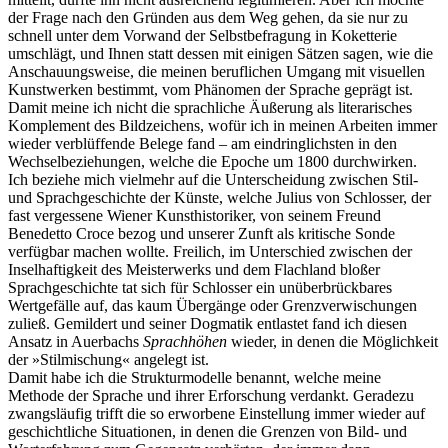
der Frage nach den Gründen aus dem Weg gehen, da sie nur zu
schnell unter dem Vorwand der Selbstbefragung in Koketterie
umschlägt, und Ihnen statt dessen mit einigen Sätzen sagen, wie die
Anschauungsweise, die meinen beruflichen Umgang mit visuellen
Kunstwerken bestimmt, vom Phänomen der Sprache geprägt ist.
Damit meine ich nicht die sprachliche Äußerung als literarisches
Komplement des Bildzeichens, wofür ich in meinen Arbeiten immer
wieder verblüffende Belege fand – am eindringlichsten in den
Wechselbeziehungen, welche die Epoche um 1800 durchwirken.
Ich beziehe mich vielmehr auf die Unterscheidung zwischen Stil-
und Sprachgeschichte der Künste, welche Julius von Schlosser, der
fast vergessene Wiener Kunsthistoriker, von seinem Freund
Benedetto Croce bezog und unserer Zunft als kritische Sonde
verfügbar machen wollte. Freilich, im Unterschied zwischen der
Inselhaftigkeit des Meisterwerks und dem Flachland bloßer
Sprachgeschichte tat sich für Schlosser ein unüberbrückbares
Wertgefälle auf, das kaum Übergänge oder Grenzverwischungen
zuließ. Gemildert und seiner Dogmatik entlastet fand ich diesen
Ansatz in Auerbachs
Sprachhöhen
wieder, in denen die Möglichkeit
der »Stilmischung« angelegt ist.
Damit habe ich die Strukturmodelle benannt, welche meine
Methode der Sprache und ihrer Erforschung verdankt. Geradezu
zwangsläufig trifft die so erworbene Einstellung immer wieder auf
geschichtliche Situationen, in denen die Grenzen von Bild- und