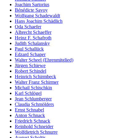
Joachim Sartorius
Bénédicte Savoy
Wolfgang Schadewaldt
Hans Joachim Schädlich
Oda Schaefer
Albrecht Schaeffer
Heinz F. Schafroth
Judith Schalansky
Paul Schallück
Edzard Schaper
Walter Scheel (Ehrenmitglied)
Jürgen Schiewe
Robert Schindel
Heinrich Schirmbeck
Walter Franz Schirmer
Michail Schischkin
Karl Schlögel
Jean Schlumberger
Claudia Schmölders
Ernst Schnabel
Anton Schnack
Friedrich Schnack
Reinhold Schneider
Wolfdietrich Schnurre
August Scholtis