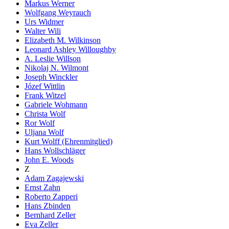
Markus Werner
Wolfgang Weyrauch
Urs Widmer
Walter Wili
Elizabeth M. Wilkinson
Leonard Ashley Willoughby
A. Leslie Willson
Nikolaj N. Wilmont
Joseph Winckler
Józef Wittlin
Frank Witzel
Gabriele Wohmann
Christa Wolf
Ror Wolf
Uljana Wolf
Kurt Wolff (Ehrenmitglied)
Hans Wollschläger
John E. Woods
Z
Adam Zagajewski
Ernst Zahn
Roberto Zapperi
Hans Zbinden
Bernhard Zeller
Eva Zeller