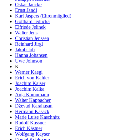
Oskar Jancke
Ernst Jandl
Karl Jaspers (Ehrenmitglied)
Gotthard Jedlicka
Elfriede Jelinek
Walter Jens
Christian Jenssen
Reinhard Jirgl
Jakob Job
Hanna Johansen
Uwe Johnson
K
Werner Kaegi
Erich von Kahler
Joachim Kaiser
Joachim Kalka
Anja Kampmann
Walter Kappacher
Dževad Karahasan
Hermann Kasack
Marie Luise Kaschnitz
Rudolf Kassner
Erich Kästner
Wolfgang Kayser
Daniel Kehlmann