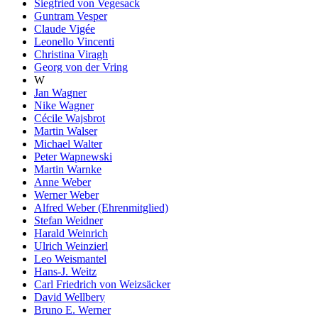
Siegfried von Vegesack
Guntram Vesper
Claude Vigée
Leonello Vincenti
Christina Viragh
Georg von der Vring
W
Jan Wagner
Nike Wagner
Cécile Wajsbrot
Martin Walser
Michael Walter
Peter Wapnewski
Martin Warnke
Anne Weber
Werner Weber
Alfred Weber (Ehrenmitglied)
Stefan Weidner
Harald Weinrich
Ulrich Weinzierl
Leo Weismantel
Hans-J. Weitz
Carl Friedrich von Weizsäcker
David Wellbery
Bruno E. Werner