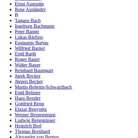
Ernst Augustin
Rose Ausländer
B
Tamara Bach
Ingeborg Bachmann
Peter Bamm
Lukas Bärfuss
Eustaquio Barjau
Wilfried Barner
Emil Barth
Roger Bauer
Walter Bauer
Reinhard Baumgart
Jurek Becker
Jürgen Becker
Martin Beheim-Schwarzbach
Emil Belzner
Hans Bender
Gottfried Benn
Elazar Benyoëtz
Werner Bergengruen
Ludwig Bergsträsser
Heinrich Berl
Thomas Bernhard
Alexander von Bernus