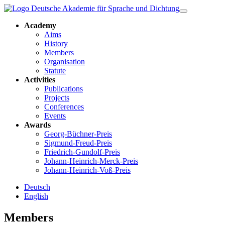
Academy
Aims
History
Members
Organisation
Statute
Activities
Publications
Projects
Conferences
Events
Awards
Georg-Büchner-Preis
Sigmund-Freud-Preis
Friedrich-Gundolf-Preis
Johann-Heinrich-Merck-Preis
Johann-Heinrich-Voß-Preis
Deutsch
English
Members