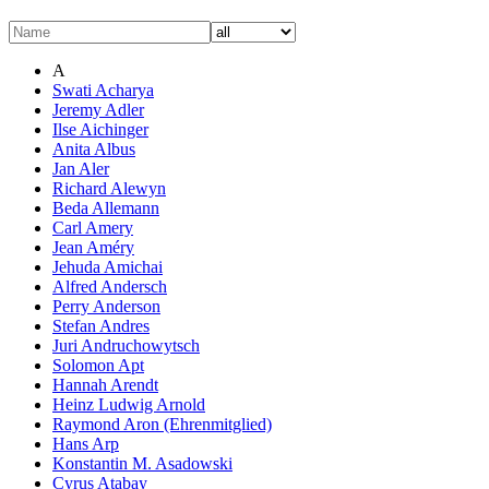
A
Swati Acharya
Jeremy Adler
Ilse Aichinger
Anita Albus
Jan Aler
Richard Alewyn
Beda Allemann
Carl Amery
Jean Améry
Jehuda Amichai
Alfred Andersch
Perry Anderson
Stefan Andres
Juri Andruchowytsch
Solomon Apt
Hannah Arendt
Heinz Ludwig Arnold
Raymond Aron (Ehrenmitglied)
Hans Arp
Konstantin M. Asadowski
Cyrus Atabay