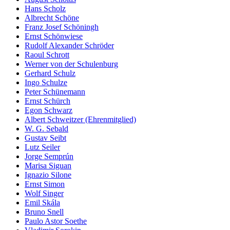
Hans Scholz
Albrecht Schöne
Franz Josef Schöningh
Ernst Schönwiese
Rudolf Alexander Schröder
Raoul Schrott
Werner von der Schulenburg
Gerhard Schulz
Ingo Schulze
Peter Schünemann
Ernst Schürch
Egon Schwarz
Albert Schweitzer (Ehrenmitglied)
W. G. Sebald
Gustav Seibt
Lutz Seiler
Jorge Semprún
Marisa Siguan
Ignazio Silone
Ernst Simon
Wolf Singer
Emil Skála
Bruno Snell
Paulo Astor Soethe