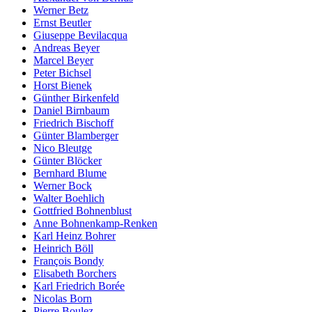
Werner Betz
Ernst Beutler
Giuseppe Bevilacqua
Andreas Beyer
Marcel Beyer
Peter Bichsel
Horst Bienek
Günther Birkenfeld
Daniel Birnbaum
Friedrich Bischoff
Günter Blamberger
Nico Bleutge
Günter Blöcker
Bernhard Blume
Werner Bock
Walter Boehlich
Gottfried Bohnenblust
Anne Bohnenkamp-Renken
Karl Heinz Bohrer
Heinrich Böll
François Bondy
Elisabeth Borchers
Karl Friedrich Borée
Nicolas Born
Pierre Boulez