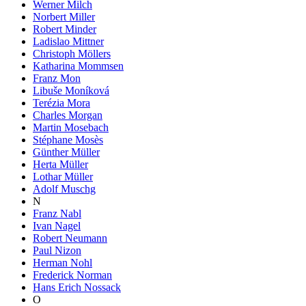
Werner Milch
Norbert Miller
Robert Minder
Ladislao Mittner
Christoph Möllers
Katharina Mommsen
Franz Mon
Libuše Moníková
Terézia Mora
Charles Morgan
Martin Mosebach
Stéphane Mosès
Günther Müller
Herta Müller
Lothar Müller
Adolf Muschg
N
Franz Nabl
Ivan Nagel
Robert Neumann
Paul Nizon
Herman Nohl
Frederick Norman
Hans Erich Nossack
O