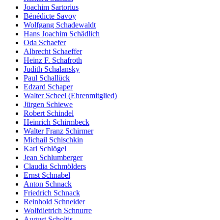
Joachim Sartorius
Bénédicte Savoy
Wolfgang Schadewaldt
Hans Joachim Schädlich
Oda Schaefer
Albrecht Schaeffer
Heinz F. Schafroth
Judith Schalansky
Paul Schallück
Edzard Schaper
Walter Scheel (Ehrenmitglied)
Jürgen Schiewe
Robert Schindel
Heinrich Schirmbeck
Walter Franz Schirmer
Michail Schischkin
Karl Schlögel
Jean Schlumberger
Claudia Schmölders
Ernst Schnabel
Anton Schnack
Friedrich Schnack
Reinhold Schneider
Wolfdietrich Schnurre
August Scholtis