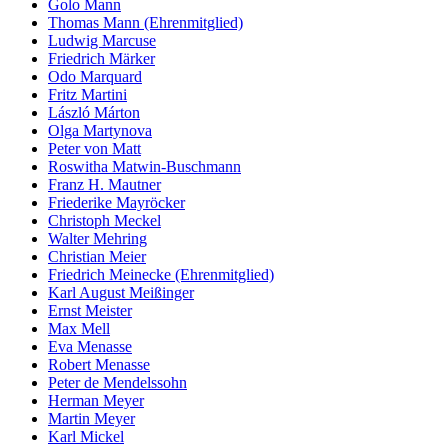
Golo Mann
Thomas Mann (Ehrenmitglied)
Ludwig Marcuse
Friedrich Märker
Odo Marquard
Fritz Martini
László Márton
Olga Martynova
Peter von Matt
Roswitha Matwin-Buschmann
Franz H. Mautner
Friederike Mayröcker
Christoph Meckel
Walter Mehring
Christian Meier
Friedrich Meinecke (Ehrenmitglied)
Karl August Meißinger
Ernst Meister
Max Mell
Eva Menasse
Robert Menasse
Peter de Mendelssohn
Herman Meyer
Martin Meyer
Karl Mickel