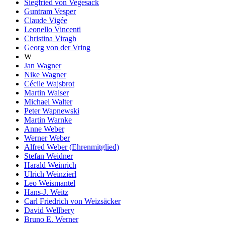
Siegfried von Vegesack
Guntram Vesper
Claude Vigée
Leonello Vincenti
Christina Viragh
Georg von der Vring
W
Jan Wagner
Nike Wagner
Cécile Wajsbrot
Martin Walser
Michael Walter
Peter Wapnewski
Martin Warnke
Anne Weber
Werner Weber
Alfred Weber (Ehrenmitglied)
Stefan Weidner
Harald Weinrich
Ulrich Weinzierl
Leo Weismantel
Hans-J. Weitz
Carl Friedrich von Weizsäcker
David Wellbery
Bruno E. Werner