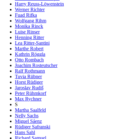
Harry Reuss-Löwenstein
Werner Richter
Fuad Rifka
Wolfgang Rihm
Monika Rinck
Luise Rinser
Henning Ritter
Lea Ritter-Santini
Marthe Robert
Kathrin Röggla
Otto Rombach
Joachim Rosteutscher
Ralf Rothmann
Tuvia Rübner
Horst Rüdiger
Jaroslav Rudiš
Peter Rühmkorf
Max Rychner
S
Martha Saalfeld
Nelly Sachs
Miguel Sáenz
Rüdiger Safranski
Hans Sahl
Richard Samuel