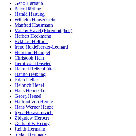
Geno Hartlaub
Peter Härtling
Harald Hartung
Wilhelm Hausenstein
Manfred Hausmann
Václav Havel (Ehrenmitglied)
Herbert Heckmann
Eckhard Heftrich
Irène Heidelberger-Leonard
Hermann Heimpel
Christoph Hein
Bernt von Heiseler
Helmut Heißenbüttel
Hanno Helbling
Erich Heller
Heinrich Henel
Hans Hennecke
Georg Hensel
Hartmut von Hentig
Hans Werner Henze
Iryna Herasimovich
Zbigniew Herbert
Gerhard F. Hering
Judith Hermann
Stefan Hertmans