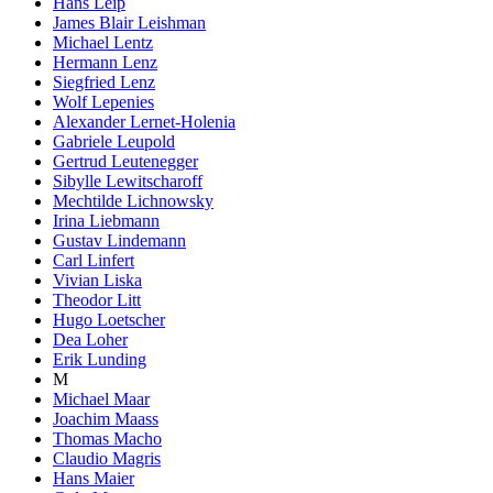
Hans Leip
James Blair Leishman
Michael Lentz
Hermann Lenz
Siegfried Lenz
Wolf Lepenies
Alexander Lernet-Holenia
Gabriele Leupold
Gertrud Leutenegger
Sibylle Lewitscharoff
Mechtilde Lichnowsky
Irina Liebmann
Gustav Lindemann
Carl Linfert
Vivian Liska
Theodor Litt
Hugo Loetscher
Dea Loher
Erik Lunding
M
Michael Maar
Joachim Maass
Thomas Macho
Claudio Magris
Hans Maier