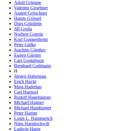
Adolf Grimme
Valentin Groebner
Annett Gröschner
Hanns Grössel
Durs Grünbein
Jiří Gruša
Norbert Gstrein
Kurt Guggenheim
Peter Gülke
Joachim Günther
Eugen Gürster
Lars Gustafsson
Bernhard Guttmann
H
Jürgen Habermas
Erich Hackl
Maja Haderlap
Carl Haensel
Rudolf Hagelstange
Michael Hagner
Michael Hamburger
Peter Hamm
Louis L. Hammerich
Nino Haratischwili
Ludwig Harig