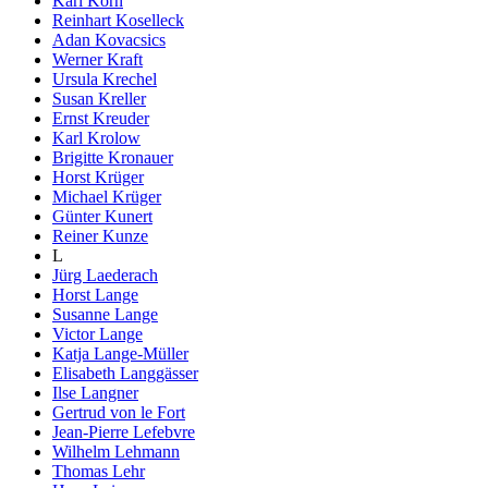
Karl Korn
Reinhart Koselleck
Adan Kovacsics
Werner Kraft
Ursula Krechel
Susan Kreller
Ernst Kreuder
Karl Krolow
Brigitte Kronauer
Horst Krüger
Michael Krüger
Günter Kunert
Reiner Kunze
L
Jürg Laederach
Horst Lange
Susanne Lange
Victor Lange
Katja Lange-Müller
Elisabeth Langgässer
Ilse Langner
Gertrud von le Fort
Jean-Pierre Lefebvre
Wilhelm Lehmann
Thomas Lehr