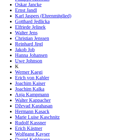
Oskar Jancke
Ernst Jandl
Karl Jaspers (Ehrenmitglied)
Gotthard Jedlicka
Elfriede Jelinek
Walter Jens
Christian Jenssen
Reinhard Jirgl
Jakob Job
Hanna Johansen
Uwe Johnson
K
Werner Kaegi
Erich von Kahler
Joachim Kaiser
Joachim Kalka
Anja Kampmann
Walter Kappacher
Dževad Karahasan
Hermann Kasack
Marie Luise Kaschnitz
Rudolf Kassner
Erich Kästner
Wolfgang Kayser
Daniel Kehlmann