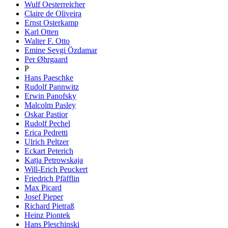
Wulf Oesterreicher
Claire de Oliveira
Ernst Osterkamp
Karl Otten
Walter F. Otto
Emine Sevgi Özdamar
Per Øhrgaard
P
Hans Paeschke
Rudolf Pannwitz
Erwin Panofsky
Malcolm Pasley
Oskar Pastior
Rudolf Pechel
Erica Pedretti
Ulrich Peltzer
Eckart Peterich
Katja Petrowskaja
Will-Erich Peuckert
Friedrich Pfäfflin
Max Picard
Josef Pieper
Richard Pietraß
Heinz Piontek
Hans Pleschinski