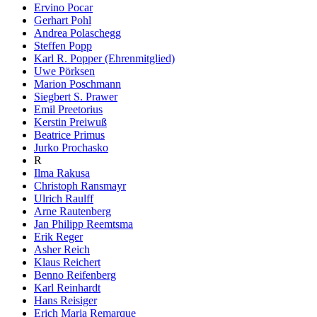
Ervino Pocar
Gerhart Pohl
Andrea Polaschegg
Steffen Popp
Karl R. Popper (Ehrenmitglied)
Uwe Pörksen
Marion Poschmann
Siegbert S. Prawer
Emil Preetorius
Kerstin Preiwuß
Beatrice Primus
Jurko Prochasko
R
Ilma Rakusa
Christoph Ransmayr
Ulrich Raulff
Arne Rautenberg
Jan Philipp Reemtsma
Erik Reger
Asher Reich
Klaus Reichert
Benno Reifenberg
Karl Reinhardt
Hans Reisiger
Erich Maria Remarque