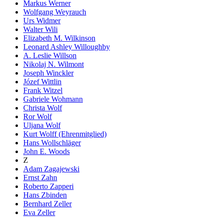
Markus Werner
Wolfgang Weyrauch
Urs Widmer
Walter Wili
Elizabeth M. Wilkinson
Leonard Ashley Willoughby
A. Leslie Willson
Nikolaj N. Wilmont
Joseph Winckler
Józef Wittlin
Frank Witzel
Gabriele Wohmann
Christa Wolf
Ror Wolf
Uljana Wolf
Kurt Wolff (Ehrenmitglied)
Hans Wollschläger
John E. Woods
Z
Adam Zagajewski
Ernst Zahn
Roberto Zapperi
Hans Zbinden
Bernhard Zeller
Eva Zeller