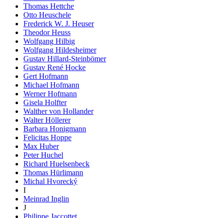
Thomas Hettche
Otto Heuschele
Frederick W. J. Heuser
Theodor Heuss
Wolfgang Hilbig
Wolfgang Hildesheimer
Gustav Hillard-Steinbömer
Gustav René Hocke
Gert Hofmann
Michael Hofmann
Werner Hofmann
Gisela Holfter
Walther von Hollander
Walter Höllerer
Barbara Honigmann
Felicitas Hoppe
Max Huber
Peter Huchel
Richard Huelsenbeck
Thomas Hürlimann
Michal Hvorecký
I
Meinrad Inglin
J
Philippe Jaccottet