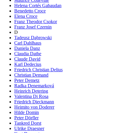
Maurice Colleville
Helena Cortés Gabaudan
Benedetto Croce
Elena Croce
Franz Theodor Csokor
Franz Josef Czernin
D
Tadeusz Dąbrowski
Carl Dahlhaus
Daniela Danz
Claudia Dathe
Claude David
Karl Dedecius
Friedrich Christian Delius
Christian Demand
Peter Demetz
Radka Denemarková
Heinrich Detering
Valentina Di Rosa
Friedrich Dieckmann
Heimito von Doderer
Hilde Domin
Peter Dörfler
Tankred Dorst
Ulrike Draesner