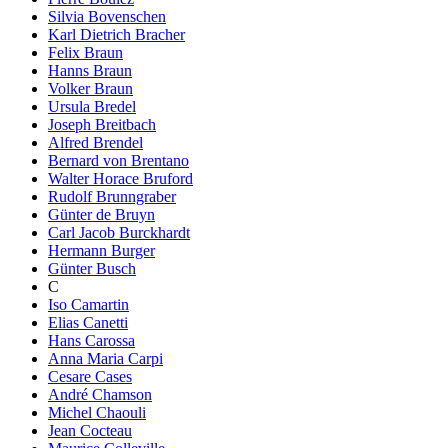
Silvia Bovenschen
Karl Dietrich Bracher
Felix Braun
Hanns Braun
Volker Braun
Ursula Bredel
Joseph Breitbach
Alfred Brendel
Bernard von Brentano
Walter Horace Bruford
Rudolf Brunngraber
Günter de Bruyn
Carl Jacob Burckhardt
Hermann Burger
Günter Busch
C
Iso Camartin
Elias Canetti
Hans Carossa
Anna Maria Carpi
Cesare Cases
André Chamson
Michel Chaouli
Jean Cocteau