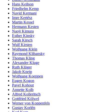
Hans Keilson
Friedhelm Kemp
Navid Kermani
Imre Kertész
Martin Kessel
Hermann Kesten
Naoji Kimura
Esther Kinsky
Sarah Kirsch
Wulf Kirsten
Wolfgang Klein
Raymond Klibansky
Thomas Kling
Alexander Kluge
Ruth Klüger
Jakob Kneip
Wolfgang Koeppen
Eugen Kogon
Pavel Kohout
Annette Kolb
Alfred Kolleritsch
Gottfried Kölwel
Werner von Koppenfels
Gustav Korlén