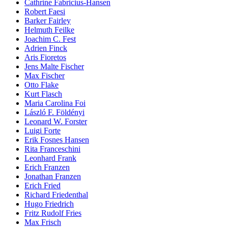
Cathrine Fabricius-Hansen
Robert Faesi
Barker Fairley
Helmuth Feilke
Joachim C. Fest
Adrien Finck
Aris Fioretos
Jens Malte Fischer
Max Fischer
Otto Flake
Kurt Flasch
Maria Carolina Foi
László F. Földényi
Leonard W. Forster
Luigi Forte
Erik Fosnes Hansen
Rita Franceschini
Leonhard Frank
Erich Franzen
Jonathan Franzen
Erich Fried
Richard Friedenthal
Hugo Friedrich
Fritz Rudolf Fries
Max Frisch