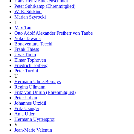
Hans Heinz Stuckenschmidt
Peter Suhrkamp (Ehrenmitglied)
W. E. Süskind
Marian Szyrocki
T
Max Tau
Otto Adolf Alexander Freiherr von Taube
Yoko Tawada
Bonaventura Tecchi
Frank Thiess
Uwe Timm
Elmar Tophoven
Friedrich Torberg
Peter Turrini
U
Hermann Uhde-Bernays
Regina Ullmann
Fritz von Unruh (Ehrenmitglied)
Peter Urban
Johannes Urzidil
Fritz Usinger
Anja Utler
Hermann Uyttersprot
V
Jean-Marie Valentin