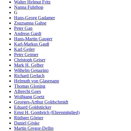
Walter Helmut Fritz
Nanna Fuhrhop
G
Hans-Georg Gadamer
Zsuzsanna Gahse
Peter Gan
Andreas Gardt
Hans-Martin Gauger
Karl-Markus Gauß
Karl Geiler
Peter Geimer
Christoph Geiser
Mark H. Gelber
Wilhelm Genazino
Richard Gerlach
Helmuth von Glasenapp
Thomas Gloning
Albrecht Goes
Wolfgang Goetz
Georges-Arthur Goldschmidt
Eduard Goldstücker
Ernst H. Gombrich (Ehrenmitglied)
Rüdiger Görner
Daniel Göske
Martin Gregor-Dellin