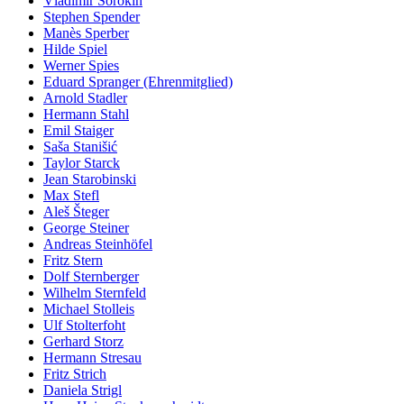
Vladimir Sorokin
Stephen Spender
Manès Sperber
Hilde Spiel
Werner Spies
Eduard Spranger (Ehrenmitglied)
Arnold Stadler
Hermann Stahl
Emil Staiger
Saša Stanišić
Taylor Starck
Jean Starobinski
Max Stefl
Aleš Šteger
George Steiner
Andreas Steinhöfel
Fritz Stern
Dolf Sternberger
Wilhelm Sternfeld
Michael Stolleis
Ulf Stolterfoht
Gerhard Storz
Hermann Stresau
Fritz Strich
Daniela Strigl