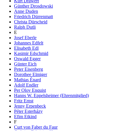
Kurt Drawert
Günther Drosdowski
Anne Duden
Friedrich Dürrenmatt
Christa Dürscheid
Ralph Dutli
E
Josef Eberle
Johannes Edfelt
Elisabeth Edl
Kasimir Edschmid
Oswald Egger
Günter Eich
Peter Eisenberg
Dorothee Elmiger
Mathias Énard
Adolf Endler
Per Olov Enquist
Hanns W. Eppelsheimer (Ehrenmitglied)
Fritz Ernst
Jenny Erpenbeck
Péter Esterházy
Efim Etkind
F
Curt von Faber du Faur