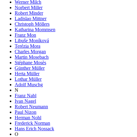
Werner Milch
Norbert Miller
Robert Minder
Ladislao Mittner
Christoph Möllers
Katharina Mommsen
Franz Mon
Libuše Moníková
Terézia Mora
Charles Morgan
Martin Mosebach
Stéphane Mosès
Günther Müller
Herta Müller
Lothar Müller
Adolf Muschg
N
Franz Nabl
Ivan Nagel
Robert Neumann
Paul Nizon
Herman Nohl
Frederick Norman
Hans Erich Nossack
O