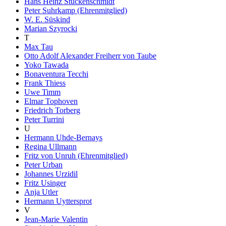
Hans Heinz Stuckenschmidt
Peter Suhrkamp (Ehrenmitglied)
W. E. Süskind
Marian Szyrocki
T
Max Tau
Otto Adolf Alexander Freiherr von Taube
Yoko Tawada
Bonaventura Tecchi
Frank Thiess
Uwe Timm
Elmar Tophoven
Friedrich Torberg
Peter Turrini
U
Hermann Uhde-Bernays
Regina Ullmann
Fritz von Unruh (Ehrenmitglied)
Peter Urban
Johannes Urzidil
Fritz Usinger
Anja Utler
Hermann Uyttersprot
V
Jean-Marie Valentin