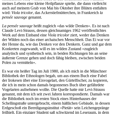
meines Lebens eine kleine Heilpflanze spielte, die dann vielleicht
auch auf meinem Grab von Mai bis Oktober ihre Blüten entfalten
wird:
Viola tricolor
, das Ackerstiefmütterchen, in Frankreich
la
pens
é
e sauvage
genannt.
La pens
é
e sauvage
heißt zugleich »das wilde Denken«. Es ist nach
Claude Levi-Strauss, dessen gleichnamiges 1962 veröffentlichtes
Werk auf dem Einband eine
Viola tricolor
ziert, weder das Denken
der Wilden noch das einer archaischen Menschheit. Das Ei war vor
der Henne da, wie das Denken vor den Denkern. Ganz und gar dem
Konkreten zugewandt, will es im wilden Zustand »zugleich
analytisch und synthetisch sein, in beiden Richtungen bis an seine
äußerste Grenze gehen und doch fähig bleiben, zwischen beiden
Polen zu vermitteln«.
Es war ein heißer Tag im Juli 1980, als ich mich in die Münchner
Bibliothek der Ethnologen begab, um aus einem Buch eine Fabel
der Irokesen über eine Eisvogelart, den Gürtelfischer, zu kopieren,
die ich in mein schon damals begonnenes Buch über gefährdete
Vogelarten aufnehmen wollte. Die Quelle hatte mir Levi-Strauss
genannt, mit dem ich seit zwei Jahren korrespondierte. Damals war
die Bibliothek noch im ersten Stock eines Hinterhauses der
Schellingstraße untergebracht, einem häßlichen Gebäude, in dessen
Erdgeschoß ein Beerdigungsinstitut »Pietät« sein Leichengepränge
feilhielt. Ein einziger Student saß schwitzend im Leseraum, in dem