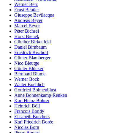
Werner Betz
Ernst Beutler
Giuseppe Bevilacqua
Andreas Beyer
Marcel Beyer
Peter Bichsel
Horst Bienek
Günther Birkenfeld
Daniel Birnbaum
Friedrich Bischoff
Günter Blamberger
Nico Bleutge
Günter Blöcker
Bernhard Blume
Werner Bock
Walter Boehlich
Gottfried Bohnenblust
Anne Bohnenkamp-Renken
Karl Heinz Bohrer
Heinrich Böll
François Bondy
Elisabeth Borchers
Karl Friedrich Borée
Nicolas Born
Pierre Boulez