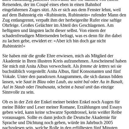
Reisenden, der im Coupé eines eben in einen Bahnhof
eingefahrenen Zuges sitzt. Als er sich aus dem Fenster lehnt, weil
auf dem Bahnsteig ein »Rubinstein, Rubinstein« rufender Mann den
Zug entlangrennt, verpaßt ihm der herbeigeeilte Rufer eine saftige
Ohrfeige. Großes Gelächter im Abteil des Geschlagenen. Am
heftigsten und längsten lacht dieser selbst. Von einem der
schadenfreudigen Mitreisenden befragt, was es denn für
ihn
dabei
zu lachen gebe, erwidert er: »Aber ich bin doch gar nicht
Rubinstein
!«
Sie haben mir die große Ehre erwiesen, mich als Mitglied der
Akademie in Ihren illustren Kreis aufzunehmen. Anscheinend haben
Sie mich mit Anita Albus verwechselt. Als
femme de lettres
sei sie
buchstäblich vorgestellt: Anita Albus, fünf Konsonanten und fünf
Vokale. Unter den paradoxen Anagrammen, die sich daraus bilden
lassen, wie
Saat in Blau
oder
Laub
,
au saint bal
oder
Au in Basalt
,
Aal in Staub
oder
l'inabusata
, scheint
a basal unit
das einzige
Sinnvolle zu sein.
Ob es in der Zeit der Enkel meiner beiden Enkel noch Augen für
meine Bilder und Leser meiner Romane, Erzählungen und Essays
geben wird, kann keine schwarze Spottdrossel, kein weißer Reibe
voraussagen. Sollte es dann jedoch die Deutsche Akademie für
Sprache und Dichtung noch geben, würde im Jahrbuch 2005
nachzulesen sein, welche Rolle in den erfülltesten fünf Minuten