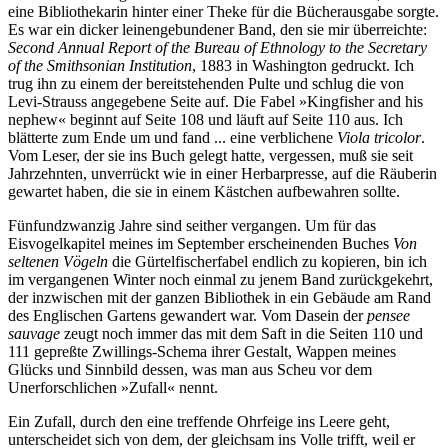
eine Bibliothekarin hinter einer Theke für die Bücherausgabe sorgte.
Es war ein dicker leinengebundener Band, den sie mir überreichte:
Second Annual Report of the Bureau of Ethnology to the Secretary
of the Smithsonian Institution
, 1883 in Washington gedruckt. Ich
trug ihn zu einem der bereitstehenden Pulte und schlug die von
Levi-Strauss angegebene Seite auf. Die Fabel »Kingfisher and his
nephew« beginnt auf Seite 108 und läuft auf Seite 110 aus. Ich
blätterte zum Ende um und fand ... eine verblichene
Viola tricolor
.
Vom Leser, der sie ins Buch gelegt hatte, vergessen, muß sie seit
Jahrzehnten, unverrückt wie in einer Herbarpresse, auf die Räuberin
gewartet haben, die sie in einem Kästchen aufbewahren sollte.
Fünfundzwanzig Jahre sind seither vergangen. Um für das
Eisvogelkapitel meines im September erscheinenden Buches
Von
seltenen V
ö
geln
die Gürtelfischerfabel endlich zu kopieren, bin ich
im vergangenen Winter noch einmal zu jenem Band zurückgekehrt,
der inzwischen mit der ganzen Bibliothek in ein Gebäude am Rand
des Englischen Gartens gewandert war. Vom Dasein der
pensee
sauvage
zeugt noch immer das mit dem Saft in die Seiten 110 und
111 gepreßte Zwillings-Schema ihrer Gestalt, Wappen meines
Glücks und Sinnbild dessen, was man aus Scheu vor dem
Unerforschlichen »Zufall« nennt.
Ein Zufall, durch den eine treffende Ohrfeige ins Leere geht,
unterscheidet sich von dem, der gleichsam ins Volle trifft, weil er