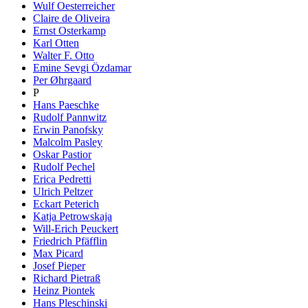
Wulf Oesterreicher
Claire de Oliveira
Ernst Osterkamp
Karl Otten
Walter F. Otto
Emine Sevgi Özdamar
Per Øhrgaard
P
Hans Paeschke
Rudolf Pannwitz
Erwin Panofsky
Malcolm Pasley
Oskar Pastior
Rudolf Pechel
Erica Pedretti
Ulrich Peltzer
Eckart Peterich
Katja Petrowskaja
Will-Erich Peuckert
Friedrich Pfäfflin
Max Picard
Josef Pieper
Richard Pietraß
Heinz Piontek
Hans Pleschinski