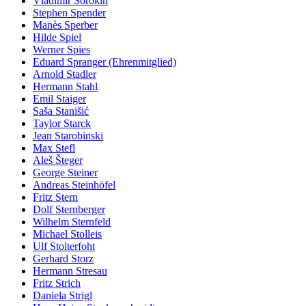
Vladimir Sorokin
Stephen Spender
Manès Sperber
Hilde Spiel
Werner Spies
Eduard Spranger (Ehrenmitglied)
Arnold Stadler
Hermann Stahl
Emil Staiger
Saša Stanišić
Taylor Starck
Jean Starobinski
Max Stefl
Aleš Šteger
George Steiner
Andreas Steinhöfel
Fritz Stern
Dolf Sternberger
Wilhelm Sternfeld
Michael Stolleis
Ulf Stolterfoht
Gerhard Storz
Hermann Stresau
Fritz Strich
Daniela Strigl