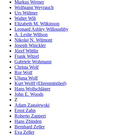
Markus Werner
Wolfgang Weyrauch
Urs Widmer
Walter Wili
Elizabeth M. Wilkinson
Leonard Ashley Willoughby
A. Leslie Willson
Nikolaj N. Wilmont
Joseph Winckler
Józef Wittlin
Frank Witzel
Gabriele Wohmann
Christa Wolf
Ror Wolf
Uljana Wolf
Kurt Wolff (Ehrenmitglied)
Hans Wollschläger
John E. Woods
Z
Adam Zagajewski
Ernst Zahn
Roberto Zapperi
Hans Zbinden
Bernhard Zeller
Eva Zeller