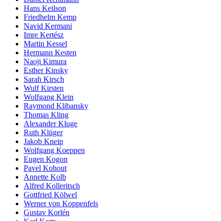
Hans Keilson
Friedhelm Kemp
Navid Kermani
Imre Kertész
Martin Kessel
Hermann Kesten
Naoji Kimura
Esther Kinsky
Sarah Kirsch
Wulf Kirsten
Wolfgang Klein
Raymond Klibansky
Thomas Kling
Alexander Kluge
Ruth Klüger
Jakob Kneip
Wolfgang Koeppen
Eugen Kogon
Pavel Kohout
Annette Kolb
Alfred Kolleritsch
Gottfried Kölwel
Werner von Koppenfels
Gustav Korlén