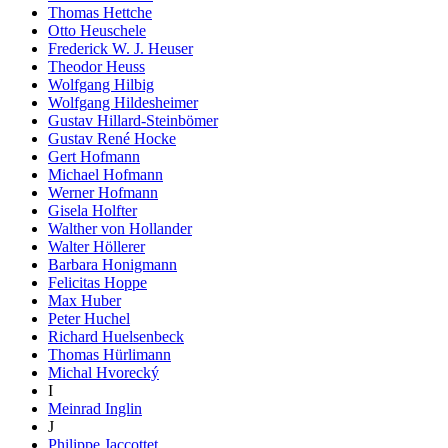
Thomas Hettche
Otto Heuschele
Frederick W. J. Heuser
Theodor Heuss
Wolfgang Hilbig
Wolfgang Hildesheimer
Gustav Hillard-Steinbömer
Gustav René Hocke
Gert Hofmann
Michael Hofmann
Werner Hofmann
Gisela Holfter
Walther von Hollander
Walter Höllerer
Barbara Honigmann
Felicitas Hoppe
Max Huber
Peter Huchel
Richard Huelsenbeck
Thomas Hürlimann
Michal Hvorecký
I
Meinrad Inglin
J
Philippe Jaccottet