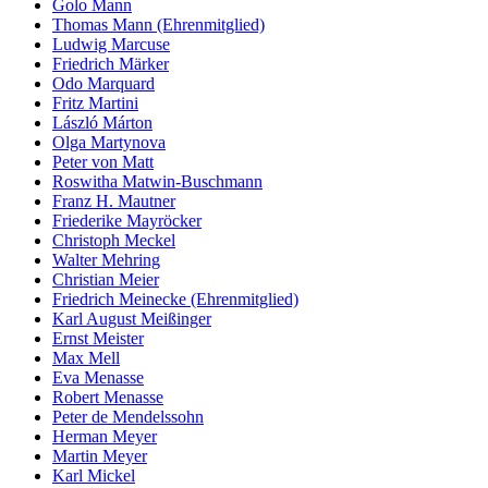
Golo Mann
Thomas Mann (Ehrenmitglied)
Ludwig Marcuse
Friedrich Märker
Odo Marquard
Fritz Martini
László Márton
Olga Martynova
Peter von Matt
Roswitha Matwin-Buschmann
Franz H. Mautner
Friederike Mayröcker
Christoph Meckel
Walter Mehring
Christian Meier
Friedrich Meinecke (Ehrenmitglied)
Karl August Meißinger
Ernst Meister
Max Mell
Eva Menasse
Robert Menasse
Peter de Mendelssohn
Herman Meyer
Martin Meyer
Karl Mickel