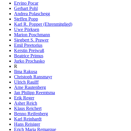
Ervino Pocar
Gerhart Pohl
Andrea Polaschegg
Steffen Popp
Karl R. Popper (Ehrenmitglied)
Uwe Pörksen
Marion Poschmann
Siegbert S. Prawer
Emil Preetorius
Kerstin Preiwuß
Beatrice Primus
Jurko Prochasko
R
Ilma Rakusa
Christoph Ransmayr
Ulrich Raulff
Arne Rautenberg
Jan Philipp Reemtsma
Erik Reger
Asher Reich
Klaus Reichert
Benno Reifenberg
Karl Reinhardt
Hans Reisiger
Erich Maria Remarque