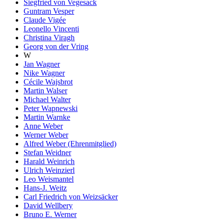
Siegfried von Vegesack
Guntram Vesper
Claude Vigée
Leonello Vincenti
Christina Viragh
Georg von der Vring
W
Jan Wagner
Nike Wagner
Cécile Wajsbrot
Martin Walser
Michael Walter
Peter Wapnewski
Martin Warnke
Anne Weber
Werner Weber
Alfred Weber (Ehrenmitglied)
Stefan Weidner
Harald Weinrich
Ulrich Weinzierl
Leo Weismantel
Hans-J. Weitz
Carl Friedrich von Weizsäcker
David Wellbery
Bruno E. Werner