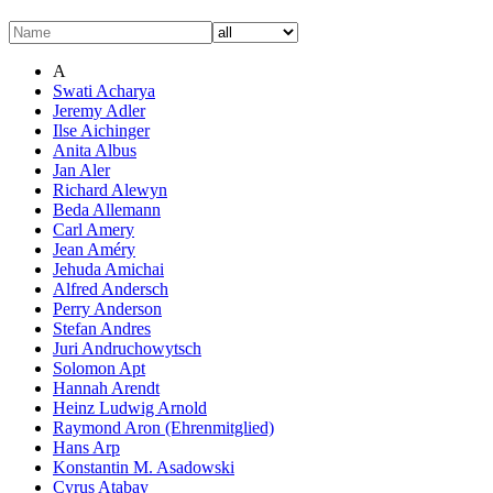
A
Swati Acharya
Jeremy Adler
Ilse Aichinger
Anita Albus
Jan Aler
Richard Alewyn
Beda Allemann
Carl Amery
Jean Améry
Jehuda Amichai
Alfred Andersch
Perry Anderson
Stefan Andres
Juri Andruchowytsch
Solomon Apt
Hannah Arendt
Heinz Ludwig Arnold
Raymond Aron (Ehrenmitglied)
Hans Arp
Konstantin M. Asadowski
Cyrus Atabay