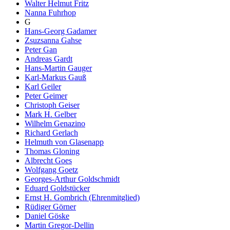
Walter Helmut Fritz
Nanna Fuhrhop
G
Hans-Georg Gadamer
Zsuzsanna Gahse
Peter Gan
Andreas Gardt
Hans-Martin Gauger
Karl-Markus Gauß
Karl Geiler
Peter Geimer
Christoph Geiser
Mark H. Gelber
Wilhelm Genazino
Richard Gerlach
Helmuth von Glasenapp
Thomas Gloning
Albrecht Goes
Wolfgang Goetz
Georges-Arthur Goldschmidt
Eduard Goldstücker
Ernst H. Gombrich (Ehrenmitglied)
Rüdiger Görner
Daniel Göske
Martin Gregor-Dellin