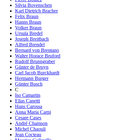
Silvia Bovenschen
Karl Dietrich Bracher
Felix Braun
Hanns Braun
Volker Braun
Ursula Bredel
Joseph Breitbach
Alfred Brendel
Bernard von Brentano
Walter Horace Bruford
Rudolf Brunngraber
Günter de Bruyn
Carl Jacob Burckhardt
Hermann Burger
Günter Busch
C
Iso Camartin
Elias Canetti
Hans Carossa
Anna Maria Carpi
Cesare Cases
André Chamson
Michel Chaouli
Jean Cocteau