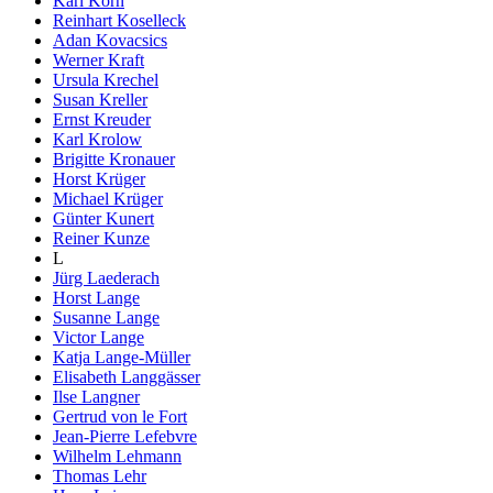
Karl Korn
Reinhart Koselleck
Adan Kovacsics
Werner Kraft
Ursula Krechel
Susan Kreller
Ernst Kreuder
Karl Krolow
Brigitte Kronauer
Horst Krüger
Michael Krüger
Günter Kunert
Reiner Kunze
L
Jürg Laederach
Horst Lange
Susanne Lange
Victor Lange
Katja Lange-Müller
Elisabeth Langgässer
Ilse Langner
Gertrud von le Fort
Jean-Pierre Lefebvre
Wilhelm Lehmann
Thomas Lehr