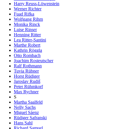
Harry Reuss-Löwenstein
Werner Richter
Fuad Rifka
Wolfgang Rihm
Monika Rinck
Luise Rinser
Henning Ritter
Lea Ritter-Santini
Marthe Robert
Kathrin Röggla
Otto Rombach
Joachim Rosteutscher
Ralf Rothmann
Tuvia Rübner
Horst Rüdiger
Jaroslav Rudiš
Peter Rühmkorf
Max Rychner
S
Martha Saalfeld
Nelly Sachs
Miguel Sáenz
Rüdiger Safranski
Hans Sahl
Richard Samuel