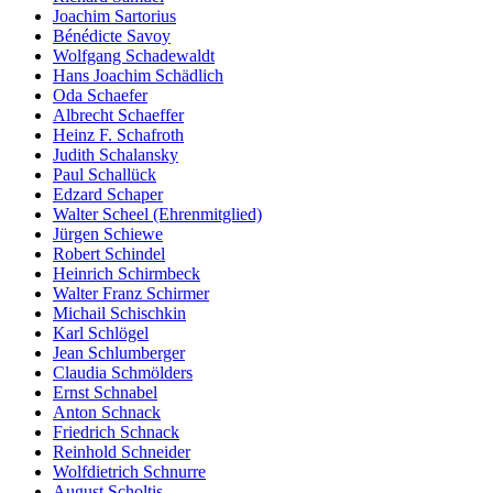
Joachim Sartorius
Bénédicte Savoy
Wolfgang Schadewaldt
Hans Joachim Schädlich
Oda Schaefer
Albrecht Schaeffer
Heinz F. Schafroth
Judith Schalansky
Paul Schallück
Edzard Schaper
Walter Scheel (Ehrenmitglied)
Jürgen Schiewe
Robert Schindel
Heinrich Schirmbeck
Walter Franz Schirmer
Michail Schischkin
Karl Schlögel
Jean Schlumberger
Claudia Schmölders
Ernst Schnabel
Anton Schnack
Friedrich Schnack
Reinhold Schneider
Wolfdietrich Schnurre
August Scholtis