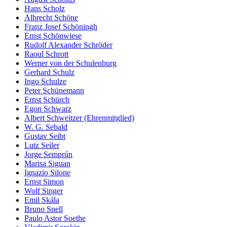
Hans Scholz
Albrecht Schöne
Franz Josef Schöningh
Ernst Schönwiese
Rudolf Alexander Schröder
Raoul Schrott
Werner von der Schulenburg
Gerhard Schulz
Ingo Schulze
Peter Schünemann
Ernst Schürch
Egon Schwarz
Albert Schweitzer (Ehrenmitglied)
W. G. Sebald
Gustav Seibt
Lutz Seiler
Jorge Semprún
Marisa Siguan
Ignazio Silone
Ernst Simon
Wolf Singer
Emil Skála
Bruno Snell
Paulo Astor Soethe