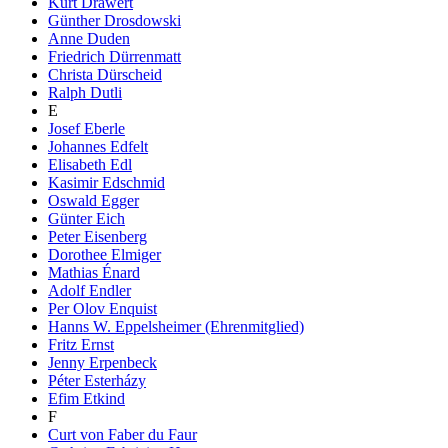
Kurt Drawert
Günther Drosdowski
Anne Duden
Friedrich Dürrenmatt
Christa Dürscheid
Ralph Dutli
E
Josef Eberle
Johannes Edfelt
Elisabeth Edl
Kasimir Edschmid
Oswald Egger
Günter Eich
Peter Eisenberg
Dorothee Elmiger
Mathias Énard
Adolf Endler
Per Olov Enquist
Hanns W. Eppelsheimer (Ehrenmitglied)
Fritz Ernst
Jenny Erpenbeck
Péter Esterházy
Efim Etkind
F
Curt von Faber du Faur