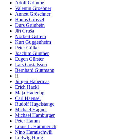
Adolf Grimme
Valentin Groebner
Annett Gröschner
Hanns Grössel
Durs Grünbein
Jiří Gruša
Norbert Gstrein
Kurt Guggenheim
Peter Gülke
Joachim Günther
Eugen Gürster
Lars Gustafsson
Bernhard Guttmann
H
Jürgen Habermas
Erich Hackl
Maja Haderlap
Carl Haensel
Rudolf Hagelstange
Michael Hagner
Michael Hamburger
Peter Hamm
Louis L. Hammerich
Nino Haratischwili
Ludwig Harig