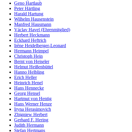
Geno Hartlaub
Peter Härtling
Harald Hartung
Wilhelm Hausenstein
Manfred Hausmann
Václav Havel (Ehrenmitglied)
Herbert Heckmann
Eckhard Heftrich
Irène Heidelberger-Leonard
Hermann Heimpel
Christoph Hein
Bernt von Heiseler
Helmut Heißenbüttel
Hanno Helbling
Erich Heller
Heinrich Henel
Hans Hennecke
Georg Hensel
Hartmut von Hentig
Hans Werner Henze
Iryna Herasimovich
Zbigniew Herbert
Gerhard F. Hering
Judith Hermann
Stefan Hertmans