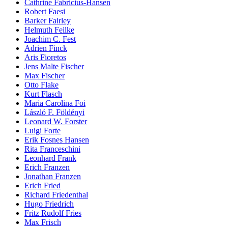
Cathrine Fabricius-Hansen
Robert Faesi
Barker Fairley
Helmuth Feilke
Joachim C. Fest
Adrien Finck
Aris Fioretos
Jens Malte Fischer
Max Fischer
Otto Flake
Kurt Flasch
Maria Carolina Foi
László F. Földényi
Leonard W. Forster
Luigi Forte
Erik Fosnes Hansen
Rita Franceschini
Leonhard Frank
Erich Franzen
Jonathan Franzen
Erich Fried
Richard Friedenthal
Hugo Friedrich
Fritz Rudolf Fries
Max Frisch