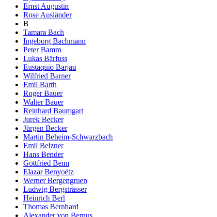
Ernst Augustin
Rose Ausländer
B
Tamara Bach
Ingeborg Bachmann
Peter Bamm
Lukas Bärfuss
Eustaquio Barjau
Wilfried Barner
Emil Barth
Roger Bauer
Walter Bauer
Reinhard Baumgart
Jurek Becker
Jürgen Becker
Martin Beheim-Schwarzbach
Emil Belzner
Hans Bender
Gottfried Benn
Elazar Benyoëtz
Werner Bergengruen
Ludwig Bergsträsser
Heinrich Berl
Thomas Bernhard
Alexander von Bernus