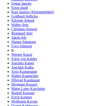
Oskar Jancke
Ernst Jandl
Karl Jaspers (Ehrenmitglied)
Gotthard Jedlicka
Elfriede Jelinek
Walter Jens
Christian Jenssen
Reinhard Jirgl
Jakob Job
Hanna Johansen
Uwe Johnson
K
Werner Kaegi
Erich von Kahler
Joachim Kaiser
Joachim Kalka
Anja Kampmann
Walter Kappacher
Dževad Karahasan
Hermann Kasack
Marie Luise Kaschnitz
Rudolf Kassner
Erich Kästner
Wolfgang Kayser
Daniel Kehlmann