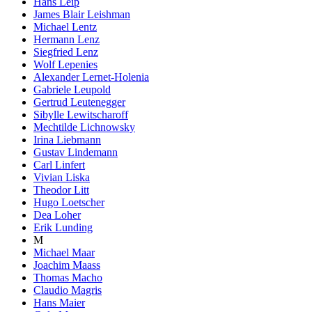
Hans Leip
James Blair Leishman
Michael Lentz
Hermann Lenz
Siegfried Lenz
Wolf Lepenies
Alexander Lernet-Holenia
Gabriele Leupold
Gertrud Leutenegger
Sibylle Lewitscharoff
Mechtilde Lichnowsky
Irina Liebmann
Gustav Lindemann
Carl Linfert
Vivian Liska
Theodor Litt
Hugo Loetscher
Dea Loher
Erik Lunding
M
Michael Maar
Joachim Maass
Thomas Macho
Claudio Magris
Hans Maier