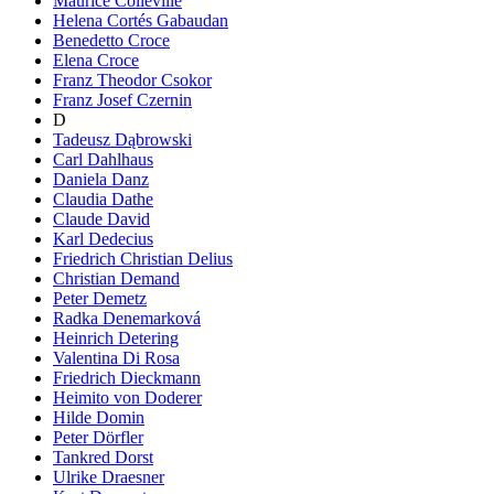
Maurice Colleville
Helena Cortés Gabaudan
Benedetto Croce
Elena Croce
Franz Theodor Csokor
Franz Josef Czernin
D
Tadeusz Dąbrowski
Carl Dahlhaus
Daniela Danz
Claudia Dathe
Claude David
Karl Dedecius
Friedrich Christian Delius
Christian Demand
Peter Demetz
Radka Denemarková
Heinrich Detering
Valentina Di Rosa
Friedrich Dieckmann
Heimito von Doderer
Hilde Domin
Peter Dörfler
Tankred Dorst
Ulrike Draesner