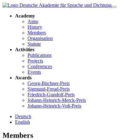
Academy
Aims
History
Members
Organisation
Statute
Activities
Publications
Projects
Conferences
Events
Awards
Georg-Büchner-Preis
Sigmund-Freud-Preis
Friedrich-Gundolf-Preis
Johann-Heinrich-Merck-Preis
Johann-Heinrich-Voß-Preis
Deutsch
English
Members