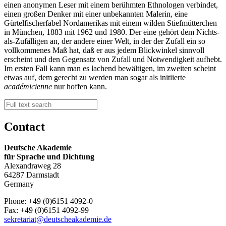
einen anonymen Leser mit einem berühmten Ethnologen verbindet,
einen großen Denker mit einer unbekannten Malerin, eine
Gürtelfischerfabel Nordamerikas mit einem wilden Stiefmütterchen
in München, 1883 mit 1962 und 1980. Der eine gehört dem Nichts-
als-Zufälligen an, der andere einer Welt, in der der Zufall ein so
vollkommenes Maß hat, daß er aus jedem Blickwinkel sinnvoll
erscheint und den Gegensatz von Zufall und Notwendigkeit aufhebt.
Im ersten Fall kann man es lachend bewältigen, im zweiten scheint
etwas auf, dem gerecht zu werden man sogar als initiierte
acad
é
micienne
nur hoffen kann.
Contact
Deutsche Akademie
für Sprache und Dichtung
Alexandraweg 28
64287 Darmstadt
Germany
Phone: +49 (0)6151 4092-0
Fax: +49 (0)6151 4092-99
sekretariat@deutscheakademie.de