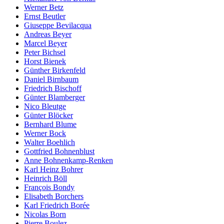
Werner Betz
Ernst Beutler
Giuseppe Bevilacqua
Andreas Beyer
Marcel Beyer
Peter Bichsel
Horst Bienek
Günther Birkenfeld
Daniel Birnbaum
Friedrich Bischoff
Günter Blamberger
Nico Bleutge
Günter Blöcker
Bernhard Blume
Werner Bock
Walter Boehlich
Gottfried Bohnenblust
Anne Bohnenkamp-Renken
Karl Heinz Bohrer
Heinrich Böll
François Bondy
Elisabeth Borchers
Karl Friedrich Borée
Nicolas Born
Pierre Boulez