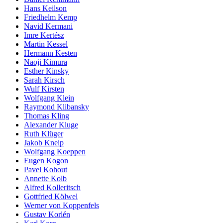
Hans Keilson
Friedhelm Kemp
Navid Kermani
Imre Kertész
Martin Kessel
Hermann Kesten
Naoji Kimura
Esther Kinsky
Sarah Kirsch
Wulf Kirsten
Wolfgang Klein
Raymond Klibansky
Thomas Kling
Alexander Kluge
Ruth Klüger
Jakob Kneip
Wolfgang Koeppen
Eugen Kogon
Pavel Kohout
Annette Kolb
Alfred Kolleritsch
Gottfried Kölwel
Werner von Koppenfels
Gustav Korlén