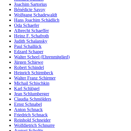
Joachim Sartorius
Bénédicte Savoy
Wolfgang Schadewaldt
Hans Joachim Schädlich
Oda Schaefer
Albrecht Schaeffer
Heinz F. Schafroth
Judith Schalansky
Paul Schallück
Edzard Schaper
Walter Scheel (Ehrenmitglied)
Jürgen Schiewe
Robert Schindel
Heinrich Schirmbeck
Walter Franz Schirmer
Michail Schischkin
Karl Schlögel
Jean Schlumberger
Claudia Schmölders
Ernst Schnabel
Anton Schnack
Friedrich Schnack
Reinhold Schneider
Wolfdietrich Schnurre
August Scholtis