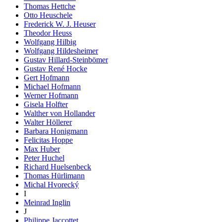
Thomas Hettche
Otto Heuschele
Frederick W. J. Heuser
Theodor Heuss
Wolfgang Hilbig
Wolfgang Hildesheimer
Gustav Hillard-Steinbömer
Gustav René Hocke
Gert Hofmann
Michael Hofmann
Werner Hofmann
Gisela Holfter
Walther von Hollander
Walter Höllerer
Barbara Honigmann
Felicitas Hoppe
Max Huber
Peter Huchel
Richard Huelsenbeck
Thomas Hürlimann
Michal Hvorecký
I
Meinrad Inglin
J
Philippe Jaccottet