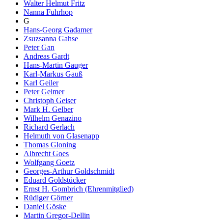
Walter Helmut Fritz
Nanna Fuhrhop
G
Hans-Georg Gadamer
Zsuzsanna Gahse
Peter Gan
Andreas Gardt
Hans-Martin Gauger
Karl-Markus Gauß
Karl Geiler
Peter Geimer
Christoph Geiser
Mark H. Gelber
Wilhelm Genazino
Richard Gerlach
Helmuth von Glasenapp
Thomas Gloning
Albrecht Goes
Wolfgang Goetz
Georges-Arthur Goldschmidt
Eduard Goldstücker
Ernst H. Gombrich (Ehrenmitglied)
Rüdiger Görner
Daniel Göske
Martin Gregor-Dellin