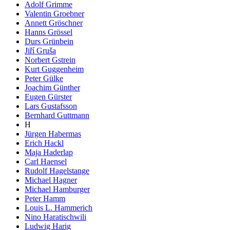
Adolf Grimme
Valentin Groebner
Annett Gröschner
Hanns Grössel
Durs Grünbein
Jiří Gruša
Norbert Gstrein
Kurt Guggenheim
Peter Gülke
Joachim Günther
Eugen Gürster
Lars Gustafsson
Bernhard Guttmann
H
Jürgen Habermas
Erich Hackl
Maja Haderlap
Carl Haensel
Rudolf Hagelstange
Michael Hagner
Michael Hamburger
Peter Hamm
Louis L. Hammerich
Nino Haratischwili
Ludwig Harig