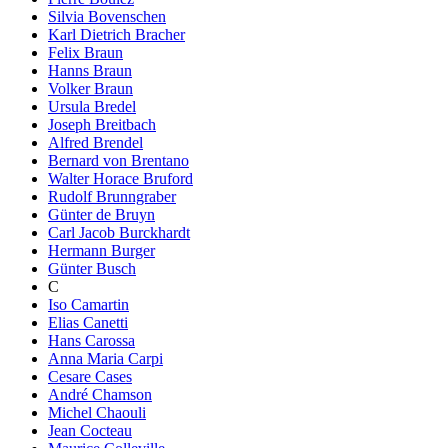
Silvia Bovenschen
Karl Dietrich Bracher
Felix Braun
Hanns Braun
Volker Braun
Ursula Bredel
Joseph Breitbach
Alfred Brendel
Bernard von Brentano
Walter Horace Bruford
Rudolf Brunngraber
Günter de Bruyn
Carl Jacob Burckhardt
Hermann Burger
Günter Busch
C
Iso Camartin
Elias Canetti
Hans Carossa
Anna Maria Carpi
Cesare Cases
André Chamson
Michel Chaouli
Jean Cocteau