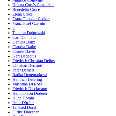
Maurice Colleville
Helena Cortés Gabaudan
Benedetto Croce
Elena Croce
Franz Theodor Csokor
Franz Josef Czernin
D
Tadeusz Dąbrowski
Carl Dahlhaus
Daniela Danz
Claudia Dathe
Claude David
Karl Dedecius
Friedrich Christian Delius
Christian Demand
Peter Demetz
Radka Denemarková
Heinrich Detering
Valentina Di Rosa
Friedrich Dieckmann
Heimito von Doderer
Hilde Domin
Peter Dörfler
Tankred Dorst
Ulrike Draesner