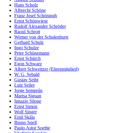
Hans Scholz
Albrecht Schöne
Franz Josef Schöningh
Ernst Schönwiese
Rudolf Alexander Schröder
Raoul Schrott
Werner von der Schulenburg
Gerhard Schulz
Ingo Schulze
Peter Schünemann
Ernst Schürch
Egon Schwarz
Albert Schweitzer (Ehrenmitglied)
W. G. Sebald
Gustav Seibt
Lutz Seiler
Jorge Semprún
Marisa Siguan
Ignazio Silone
Ernst Simon
Wolf Singer
Emil Skála
Bruno Snell
Paulo Astor Soethe