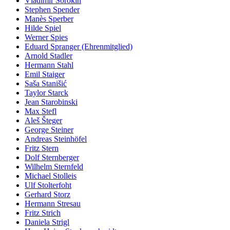
Vladimir Sorokin
Stephen Spender
Manès Sperber
Hilde Spiel
Werner Spies
Eduard Spranger (Ehrenmitglied)
Arnold Stadler
Hermann Stahl
Emil Staiger
Saša Stanišić
Taylor Starck
Jean Starobinski
Max Stefl
Aleš Šteger
George Steiner
Andreas Steinhöfel
Fritz Stern
Dolf Sternberger
Wilhelm Sternfeld
Michael Stolleis
Ulf Stolterfoht
Gerhard Storz
Hermann Stresau
Fritz Strich
Daniela Strigl