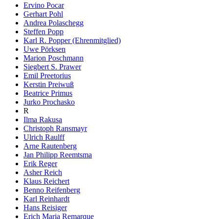
Ervino Pocar
Gerhart Pohl
Andrea Polaschegg
Steffen Popp
Karl R. Popper (Ehrenmitglied)
Uwe Pörksen
Marion Poschmann
Siegbert S. Prawer
Emil Preetorius
Kerstin Preiwuß
Beatrice Primus
Jurko Prochasko
R
Ilma Rakusa
Christoph Ransmayr
Ulrich Raulff
Arne Rautenberg
Jan Philipp Reemtsma
Erik Reger
Asher Reich
Klaus Reichert
Benno Reifenberg
Karl Reinhardt
Hans Reisiger
Erich Maria Remarque