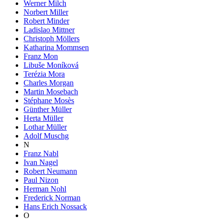
Werner Milch
Norbert Miller
Robert Minder
Ladislao Mittner
Christoph Möllers
Katharina Mommsen
Franz Mon
Libuše Moníková
Terézia Mora
Charles Morgan
Martin Mosebach
Stéphane Mosès
Günther Müller
Herta Müller
Lothar Müller
Adolf Muschg
N
Franz Nabl
Ivan Nagel
Robert Neumann
Paul Nizon
Herman Nohl
Frederick Norman
Hans Erich Nossack
O