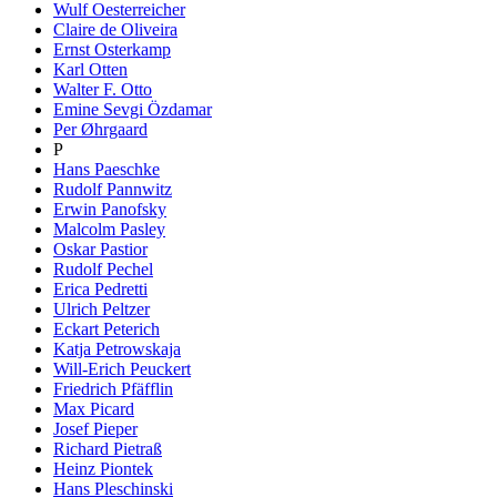
Wulf Oesterreicher
Claire de Oliveira
Ernst Osterkamp
Karl Otten
Walter F. Otto
Emine Sevgi Özdamar
Per Øhrgaard
P
Hans Paeschke
Rudolf Pannwitz
Erwin Panofsky
Malcolm Pasley
Oskar Pastior
Rudolf Pechel
Erica Pedretti
Ulrich Peltzer
Eckart Peterich
Katja Petrowskaja
Will-Erich Peuckert
Friedrich Pfäfflin
Max Picard
Josef Pieper
Richard Pietraß
Heinz Piontek
Hans Pleschinski