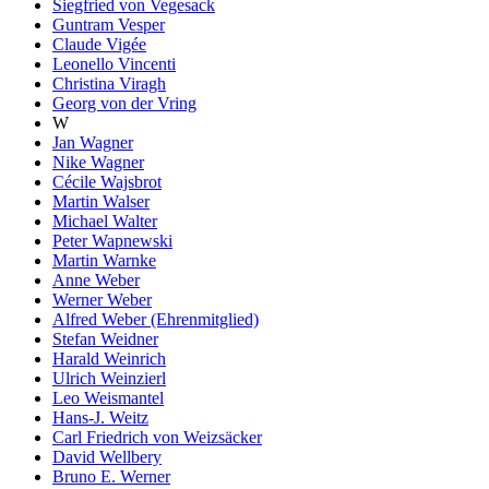
Siegfried von Vegesack
Guntram Vesper
Claude Vigée
Leonello Vincenti
Christina Viragh
Georg von der Vring
W
Jan Wagner
Nike Wagner
Cécile Wajsbrot
Martin Walser
Michael Walter
Peter Wapnewski
Martin Warnke
Anne Weber
Werner Weber
Alfred Weber (Ehrenmitglied)
Stefan Weidner
Harald Weinrich
Ulrich Weinzierl
Leo Weismantel
Hans-J. Weitz
Carl Friedrich von Weizsäcker
David Wellbery
Bruno E. Werner