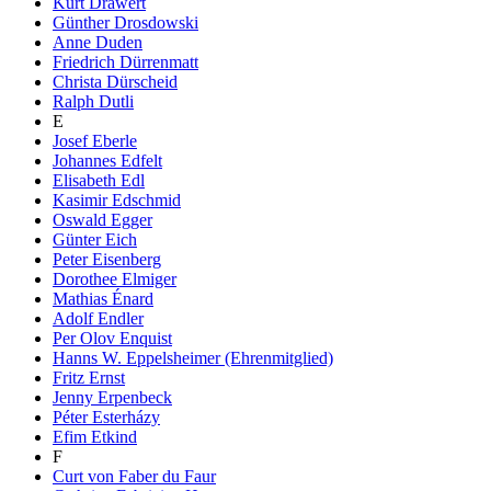
Kurt Drawert
Günther Drosdowski
Anne Duden
Friedrich Dürrenmatt
Christa Dürscheid
Ralph Dutli
E
Josef Eberle
Johannes Edfelt
Elisabeth Edl
Kasimir Edschmid
Oswald Egger
Günter Eich
Peter Eisenberg
Dorothee Elmiger
Mathias Énard
Adolf Endler
Per Olov Enquist
Hanns W. Eppelsheimer (Ehrenmitglied)
Fritz Ernst
Jenny Erpenbeck
Péter Esterházy
Efim Etkind
F
Curt von Faber du Faur