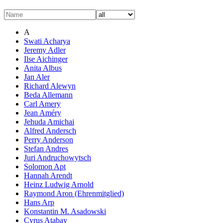
A
Swati Acharya
Jeremy Adler
Ilse Aichinger
Anita Albus
Jan Aler
Richard Alewyn
Beda Allemann
Carl Amery
Jean Améry
Jehuda Amichai
Alfred Andersch
Perry Anderson
Stefan Andres
Juri Andruchowytsch
Solomon Apt
Hannah Arendt
Heinz Ludwig Arnold
Raymond Aron (Ehrenmitglied)
Hans Arp
Konstantin M. Asadowski
Cyrus Atabay