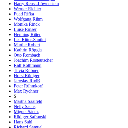
Harry Reuss-Löwenstein
Werner Richter
Fuad Rifka
Wolfgang Rihm
Monika Rinck
Luise Rinser
Henning Ritter
Lea Ritter-Santini
Marthe Robert
Kathrin Röggla
Otto Rombach
Joachim Rosteutscher
Ralf Rothmann
Tuvia Rübner
Horst Rüdiger
Jaroslav Rudiš
Peter Rühmkorf
Max Rychner
S
Martha Saalfeld
Nelly Sachs
Miguel Sáenz
Rüdiger Safranski
Hans Sahl
Richard Samuel