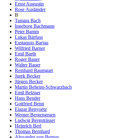
Ernst Augustin
Rose Ausländer
B
Tamara Bach
Ingeborg Bachmann
Peter Bamm
Lukas Bärfuss
Eustaquio Barjau
Wilfried Barner
Emil Barth
Roger Bauer
Walter Bauer
Reinhard Baumgart
Jurek Becker
Jürgen Becker
Martin Beheim-Schwarzbach
Emil Belzner
Hans Bender
Gottfried Benn
Elazar Benyoëtz
Werner Bergengruen
Ludwig Bergsträsser
Heinrich Berl
Thomas Bernhard
Alexander von Bernus