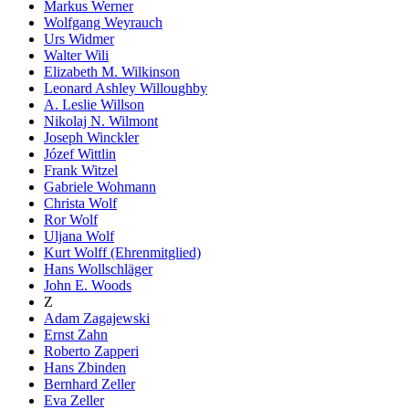
Markus Werner
Wolfgang Weyrauch
Urs Widmer
Walter Wili
Elizabeth M. Wilkinson
Leonard Ashley Willoughby
A. Leslie Willson
Nikolaj N. Wilmont
Joseph Winckler
Józef Wittlin
Frank Witzel
Gabriele Wohmann
Christa Wolf
Ror Wolf
Uljana Wolf
Kurt Wolff (Ehrenmitglied)
Hans Wollschläger
John E. Woods
Z
Adam Zagajewski
Ernst Zahn
Roberto Zapperi
Hans Zbinden
Bernhard Zeller
Eva Zeller