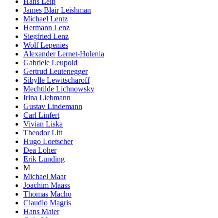
Hans Leip
James Blair Leishman
Michael Lentz
Hermann Lenz
Siegfried Lenz
Wolf Lepenies
Alexander Lernet-Holenia
Gabriele Leupold
Gertrud Leutenegger
Sibylle Lewitscharoff
Mechtilde Lichnowsky
Irina Liebmann
Gustav Lindemann
Carl Linfert
Vivian Liska
Theodor Litt
Hugo Loetscher
Dea Loher
Erik Lunding
M
Michael Maar
Joachim Maass
Thomas Macho
Claudio Magris
Hans Maier