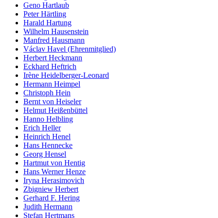
Geno Hartlaub
Peter Härtling
Harald Hartung
Wilhelm Hausenstein
Manfred Hausmann
Václav Havel (Ehrenmitglied)
Herbert Heckmann
Eckhard Heftrich
Irène Heidelberger-Leonard
Hermann Heimpel
Christoph Hein
Bernt von Heiseler
Helmut Heißenbüttel
Hanno Helbling
Erich Heller
Heinrich Henel
Hans Hennecke
Georg Hensel
Hartmut von Hentig
Hans Werner Henze
Iryna Herasimovich
Zbigniew Herbert
Gerhard F. Hering
Judith Hermann
Stefan Hertmans