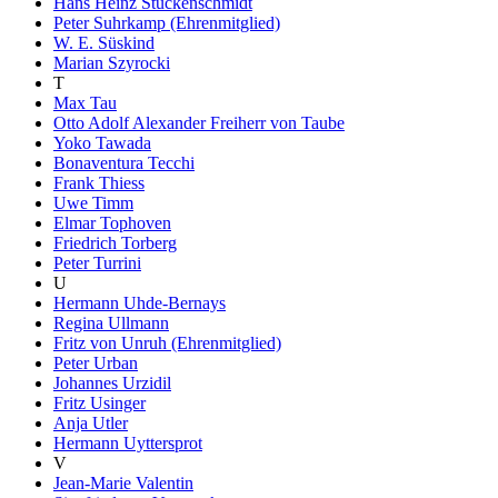
Hans Heinz Stuckenschmidt
Peter Suhrkamp (Ehrenmitglied)
W. E. Süskind
Marian Szyrocki
T
Max Tau
Otto Adolf Alexander Freiherr von Taube
Yoko Tawada
Bonaventura Tecchi
Frank Thiess
Uwe Timm
Elmar Tophoven
Friedrich Torberg
Peter Turrini
U
Hermann Uhde-Bernays
Regina Ullmann
Fritz von Unruh (Ehrenmitglied)
Peter Urban
Johannes Urzidil
Fritz Usinger
Anja Utler
Hermann Uyttersprot
V
Jean-Marie Valentin