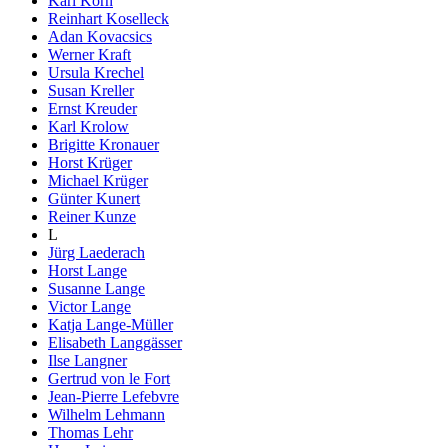
Karl Korn
Reinhart Koselleck
Adan Kovacsics
Werner Kraft
Ursula Krechel
Susan Kreller
Ernst Kreuder
Karl Krolow
Brigitte Kronauer
Horst Krüger
Michael Krüger
Günter Kunert
Reiner Kunze
L
Jürg Laederach
Horst Lange
Susanne Lange
Victor Lange
Katja Lange-Müller
Elisabeth Langgässer
Ilse Langner
Gertrud von le Fort
Jean-Pierre Lefebvre
Wilhelm Lehmann
Thomas Lehr