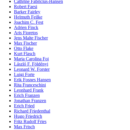
Cathrine Fabricius-Hansen
Robert Faesi
Barker Fairley
Helmuth Feilke
Joachim C. Fest
Adrien Finck
Aris Fioretos
Jens Malte Fischer
Max Fischer
Otto Flake
Kurt Flasch
Maria Carolina Foi
László F. Földényi
Leonard W. Forster
Luigi Forte
Erik Fosnes Hansen
Rita Franceschini
Leonhard Frank
Erich Franzen
Jonathan Franzen
Erich Fried
Richard Friedenthal
Hugo Friedrich
Fritz Rudolf Fries
Max Frisch