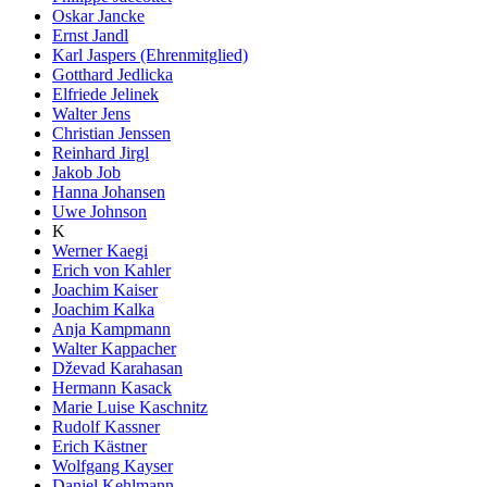
Oskar Jancke
Ernst Jandl
Karl Jaspers (Ehrenmitglied)
Gotthard Jedlicka
Elfriede Jelinek
Walter Jens
Christian Jenssen
Reinhard Jirgl
Jakob Job
Hanna Johansen
Uwe Johnson
K
Werner Kaegi
Erich von Kahler
Joachim Kaiser
Joachim Kalka
Anja Kampmann
Walter Kappacher
Dževad Karahasan
Hermann Kasack
Marie Luise Kaschnitz
Rudolf Kassner
Erich Kästner
Wolfgang Kayser
Daniel Kehlmann