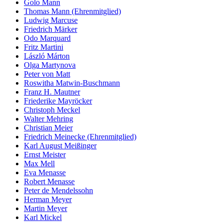
Golo Mann
Thomas Mann (Ehrenmitglied)
Ludwig Marcuse
Friedrich Märker
Odo Marquard
Fritz Martini
László Márton
Olga Martynova
Peter von Matt
Roswitha Matwin-Buschmann
Franz H. Mautner
Friederike Mayröcker
Christoph Meckel
Walter Mehring
Christian Meier
Friedrich Meinecke (Ehrenmitglied)
Karl August Meißinger
Ernst Meister
Max Mell
Eva Menasse
Robert Menasse
Peter de Mendelssohn
Herman Meyer
Martin Meyer
Karl Mickel