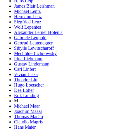
Hans Leip
James Blair Leishman
Michael Lentz
Hermann Lenz
Siegfried Lenz
Wolf Lepenies
Alexander Lernet-Holenia
Gabriele Leupold
Gertrud Leutenegger
Sibylle Lewitscharoff
Mechtilde Lichnowsky
Irina Liebmann
Gustav Lindemann
Carl Linfert
Vivian Liska
Theodor Litt
Hugo Loetscher
Dea Loher
Erik Lunding
M
Michael Maar
Joachim Maass
Thomas Macho
Claudio Magris
Hans Maier