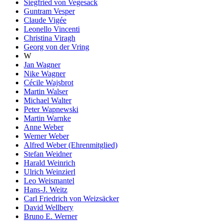
Siegfried von Vegesack
Guntram Vesper
Claude Vigée
Leonello Vincenti
Christina Viragh
Georg von der Vring
W
Jan Wagner
Nike Wagner
Cécile Wajsbrot
Martin Walser
Michael Walter
Peter Wapnewski
Martin Warnke
Anne Weber
Werner Weber
Alfred Weber (Ehrenmitglied)
Stefan Weidner
Harald Weinrich
Ulrich Weinzierl
Leo Weismantel
Hans-J. Weitz
Carl Friedrich von Weizsäcker
David Wellbery
Bruno E. Werner