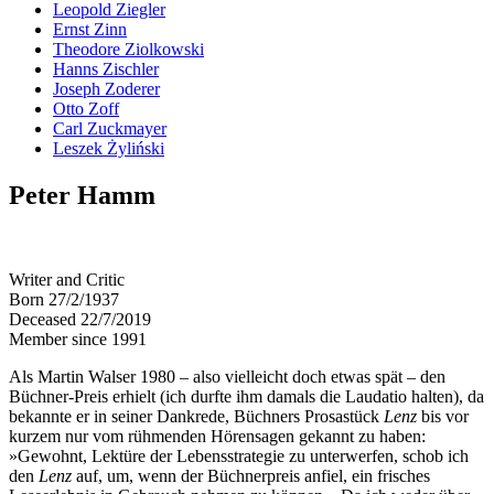
Leopold Ziegler
Ernst Zinn
Theodore Ziolkowski
Hanns Zischler
Joseph Zoderer
Otto Zoff
Carl Zuckmayer
Leszek Żyliński
Peter Hamm
Writer and Critic
Born 27/2/1937
Deceased 22/7/2019
Member since 1991
Als Martin Walser 1980 – also vielleicht doch etwas spät – den
Büchner-Preis erhielt (ich durfte ihm damals die Laudatio halten), da
bekannte er in seiner Dankrede, Büchners Prosastück
Lenz
bis vor
kurzem nur vom rühmenden Hörensagen gekannt zu haben:
»Gewohnt, Lektüre der Lebensstrategie zu unterwerfen, schob ich
den
Lenz
auf, um, wenn der Büchnerpreis anfiel, ein frisches