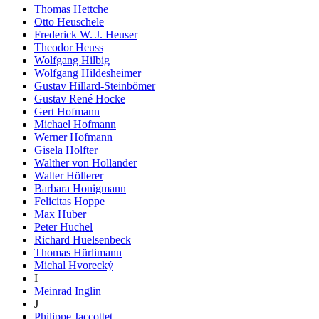
Thomas Hettche
Otto Heuschele
Frederick W. J. Heuser
Theodor Heuss
Wolfgang Hilbig
Wolfgang Hildesheimer
Gustav Hillard-Steinbömer
Gustav René Hocke
Gert Hofmann
Michael Hofmann
Werner Hofmann
Gisela Holfter
Walther von Hollander
Walter Höllerer
Barbara Honigmann
Felicitas Hoppe
Max Huber
Peter Huchel
Richard Huelsenbeck
Thomas Hürlimann
Michal Hvorecký
I
Meinrad Inglin
J
Philippe Jaccottet