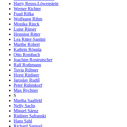
Harry Reuss-Löwenstein
Werner Richter
Fuad Rifka
Wolfgang Rihm
Monika Rinck
Luise Rinser
Henning Ritter
Lea Ritter-Santini
Marthe Robert
Kathrin Röggla
Otto Rombach
Joachim Rosteutscher
Ralf Rothmann
Tuvia Rübner
Horst Rüdiger
Jaroslav Rudiš
Peter Rühmkorf
Max Rychner
S
Martha Saalfeld
Nelly Sachs
Miguel Sáenz
Rüdiger Safranski
Hans Sahl
Richard Samuel