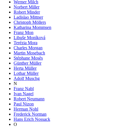
Werner Milch
Norbert Miller
Robert Minder
Ladislao Mittner
Christoph Möllers
Katharina Mommsen
Franz Mon
Libuše Moníková
Terézia Mora
Charles Morgan
Martin Mosebach
Stéphane Mosès
Günther Müller
Herta Müller
Lothar Müller
Adolf Muschg
N
Franz Nabl
Ivan Nagel
Robert Neumann
Paul Nizon
Herman Nohl
Frederick Norman
Hans Erich Nossack
O