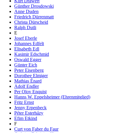
Kurt Drawert
Günther Drosdowski
Anne Duden
Friedrich Dürrenmatt
Christa Dürscheid
Ralph Dutli
E
Josef Eberle
Johannes Edfelt
Elisabeth Edl
Kasimir Edschmid
Oswald Egger
Günter Eich
Peter Eisenberg
Dorothee Elmiger
Mathias Énard
Adolf Endler
Per Olov Enquist
Hanns W. Eppelsheimer (Ehrenmitglied)
Fritz Ernst
Jenny Erpenbeck
Péter Esterházy
Efim Etkind
F
Curt von Faber du Faur