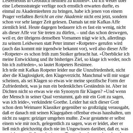
Leseerlebnis in Gebrauch nehmen zu können«. Da ich weder über
eine Lebensstrategie verfüge noch ernstlich erwarten durfte, es
einmal zu Akademieehren zu bringen, habe ich jenen von einem
Prager verfaßten
Bericht an eine Akademie
nicht erst jetzt, sondern
schon vor sehr langer Zeit gelesen. Damals tat mir Kafkas Affe
ziemlich leid. Heute dagegen bedauere ich es fast ein wenig, nicht
als dieser Affe vor Sie treten zu dürfen, – und das schon deswegen,
weil er, der übrigens denselben Vornamen trägt wie ich, allerdings
zu seinem Leidwesen statt Peter immer »Rotpeter« gerufen wird
(auch das kommt mir irgendwie bekannt vor), weil also dieser Affe
»Rotpeter« es schon früh zum Stoiker gebracht hat. »Überblicke ich
meine Entwicklung und ihr bisheriges Ziel, so klage ich weder, noch
bin ich zufrieden«, so lautet Rotpeters Resümee.
Ich teile mit Kafkas Rotpeter leider nur die Unzufriedenheit, nicht
aber die Klaglosigkeit, den Klageverzicht. Manchmal will mir sogar
scheinen, als sei Klagen so etwas wie meine spezifische Form der
Zufriedenheit, was ja nun ein bedenkliches Geständnis ist. Aber ist
Dichten nicht so etwas wie ein Synonym für Klagen? »Und wenn
der Mensch in seiner Qual verstummt, gab mir ein Gott zu sagen,
was ich leide«, verkündete Goethe. Leider hat sich dieser Gott
schon dem Weimarer Klassiker gegenüber so großzügig verausgabt,
daß er danach mit seinen Klagegaben offenbar etwas haushalten, um
nicht zu sagen: geiziger umgehen mußte. Zwar gestattete er selbst
einem wie mir noch, gelegentlich zu sagen, was er leidet, aber er
ließ mich gleichzeitig doch nie im Ungewissen darüber, daß er, was