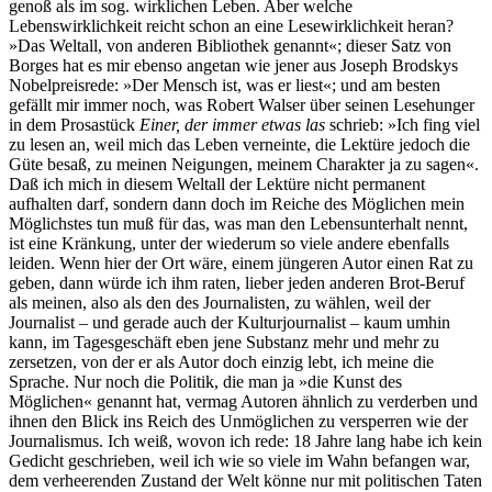
genoß als im sog. wirklichen Leben. Aber welche
Lebenswirklichkeit reicht schon an eine Lesewirklichkeit heran?
»Das Weltall, von anderen Bibliothek genannt«; dieser Satz von
Borges hat es mir ebenso angetan wie jener aus Joseph Brodskys
Nobelpreisrede: »Der Mensch ist, was er liest«; und am besten
gefällt mir immer noch, was Robert Walser über seinen Lesehunger
in dem Prosastück
Einer, der immer etwas las
schrieb: »Ich fing viel
zu lesen an, weil mich das Leben verneinte, die Lektüre jedoch die
Güte besaß, zu meinen Neigungen, meinem Charakter ja zu sagen«.
Daß ich mich in diesem Weltall der Lektüre nicht permanent
aufhalten darf, sondern dann doch im Reiche des Möglichen mein
Möglichstes tun muß für das, was man den Lebensunterhalt nennt,
ist eine Kränkung, unter der wiederum so viele andere ebenfalls
leiden. Wenn hier der Ort wäre, einem jüngeren Autor einen Rat zu
geben, dann würde ich ihm raten, lieber jeden anderen Brot-Beruf
als meinen, also als den des Journalisten, zu wählen, weil der
Journalist – und gerade auch der Kulturjournalist – kaum umhin
kann, im Tagesgeschäft eben jene Substanz mehr und mehr zu
zersetzen, von der er als Autor doch einzig lebt, ich meine die
Sprache. Nur noch die Politik, die man ja »die Kunst des
Möglichen« genannt hat, vermag Autoren ähnlich zu verderben und
ihnen den Blick ins Reich des Unmöglichen zu versperren wie der
Journalismus. Ich weiß, wovon ich rede: 18 Jahre lang habe ich kein
Gedicht geschrieben, weil ich wie so viele im Wahn befangen war,
dem verheerenden Zustand der Welt könne nur mit politischen Taten