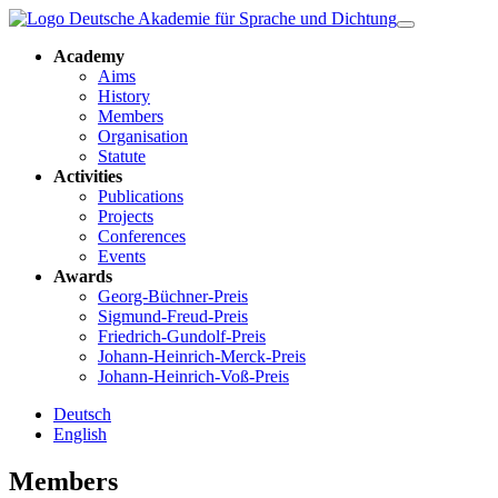
Academy
Aims
History
Members
Organisation
Statute
Activities
Publications
Projects
Conferences
Events
Awards
Georg-Büchner-Preis
Sigmund-Freud-Preis
Friedrich-Gundolf-Preis
Johann-Heinrich-Merck-Preis
Johann-Heinrich-Voß-Preis
Deutsch
English
Members