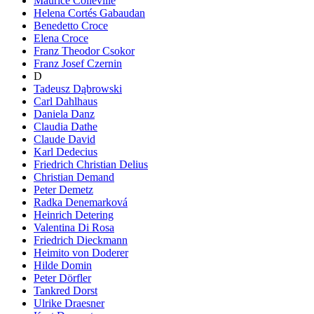
Maurice Colleville
Helena Cortés Gabaudan
Benedetto Croce
Elena Croce
Franz Theodor Csokor
Franz Josef Czernin
D
Tadeusz Dąbrowski
Carl Dahlhaus
Daniela Danz
Claudia Dathe
Claude David
Karl Dedecius
Friedrich Christian Delius
Christian Demand
Peter Demetz
Radka Denemarková
Heinrich Detering
Valentina Di Rosa
Friedrich Dieckmann
Heimito von Doderer
Hilde Domin
Peter Dörfler
Tankred Dorst
Ulrike Draesner