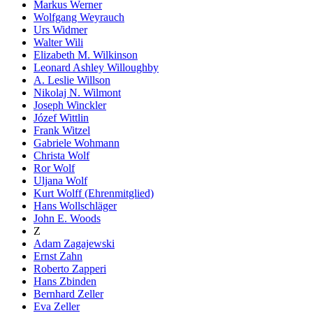
Markus Werner
Wolfgang Weyrauch
Urs Widmer
Walter Wili
Elizabeth M. Wilkinson
Leonard Ashley Willoughby
A. Leslie Willson
Nikolaj N. Wilmont
Joseph Winckler
Józef Wittlin
Frank Witzel
Gabriele Wohmann
Christa Wolf
Ror Wolf
Uljana Wolf
Kurt Wolff (Ehrenmitglied)
Hans Wollschläger
John E. Woods
Z
Adam Zagajewski
Ernst Zahn
Roberto Zapperi
Hans Zbinden
Bernhard Zeller
Eva Zeller