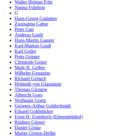
Walter Helmut Fritz
Nanna Fuhrhop
G
Hans-Georg Gadamer
Zsuzsanna Gahse
Peter Gan
Andreas Gardt
Hans-Martin Gauger
Karl-Markus Gauß
Karl Geiler
Peter Geimer
Christoph Geiser
Mark H. Gelber
Wilhelm Genazino
Richard Gerlach
Helmuth von Glasenapp
Thomas Gloning
Albrecht Goes
Wolfgang Goetz
Georges-Arthur Goldschmidt
Eduard Goldstücker
Ernst H. Gombrich (Ehrenmitglied)
Rüdiger Görner
Daniel Göske
Martin Gregor-Dellin