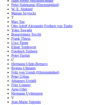
Hans Heinz Stuckenschmidt
Peter Suhrkamp (Ehrenmitglied)
W. E. Süskind
Marian Szyrocki
T
Max Tau
Otto Adolf Alexander Freiherr von Taube
Yoko Tawada
Bonaventura Tecchi
Frank Thiess
Uwe Timm
Elmar Tophoven
Friedrich Torberg
Peter Turrini
U
Hermann Uhde-Bernays
Regina Ullmann
Fritz von Unruh (Ehrenmitglied)
Peter Urban
Johannes Urzidil
Fritz Usinger
Anja Utler
Hermann Uyttersprot
V
Jean-Marie Valentin