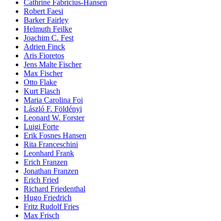
Cathrine Fabricius-Hansen
Robert Faesi
Barker Fairley
Helmuth Feilke
Joachim C. Fest
Adrien Finck
Aris Fioretos
Jens Malte Fischer
Max Fischer
Otto Flake
Kurt Flasch
Maria Carolina Foi
László F. Földényi
Leonard W. Forster
Luigi Forte
Erik Fosnes Hansen
Rita Franceschini
Leonhard Frank
Erich Franzen
Jonathan Franzen
Erich Fried
Richard Friedenthal
Hugo Friedrich
Fritz Rudolf Fries
Max Frisch