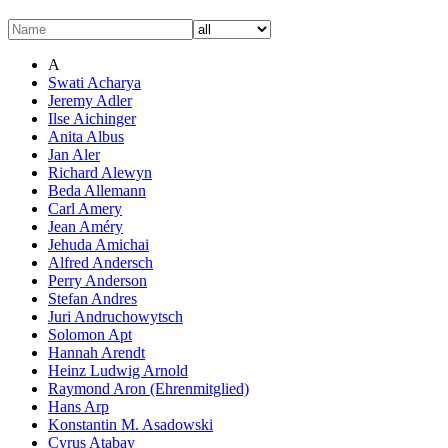
A
Swati Acharya
Jeremy Adler
Ilse Aichinger
Anita Albus
Jan Aler
Richard Alewyn
Beda Allemann
Carl Amery
Jean Améry
Jehuda Amichai
Alfred Andersch
Perry Anderson
Stefan Andres
Juri Andruchowytsch
Solomon Apt
Hannah Arendt
Heinz Ludwig Arnold
Raymond Aron (Ehrenmitglied)
Hans Arp
Konstantin M. Asadowski
Cyrus Atabay