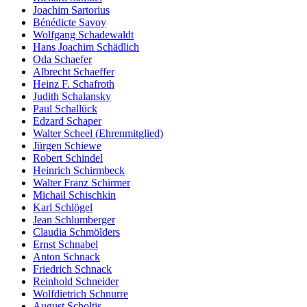
Joachim Sartorius
Bénédicte Savoy
Wolfgang Schadewaldt
Hans Joachim Schädlich
Oda Schaefer
Albrecht Schaeffer
Heinz F. Schafroth
Judith Schalansky
Paul Schallück
Edzard Schaper
Walter Scheel (Ehrenmitglied)
Jürgen Schiewe
Robert Schindel
Heinrich Schirmbeck
Walter Franz Schirmer
Michail Schischkin
Karl Schlögel
Jean Schlumberger
Claudia Schmölders
Ernst Schnabel
Anton Schnack
Friedrich Schnack
Reinhold Schneider
Wolfdietrich Schnurre
August Scholtis