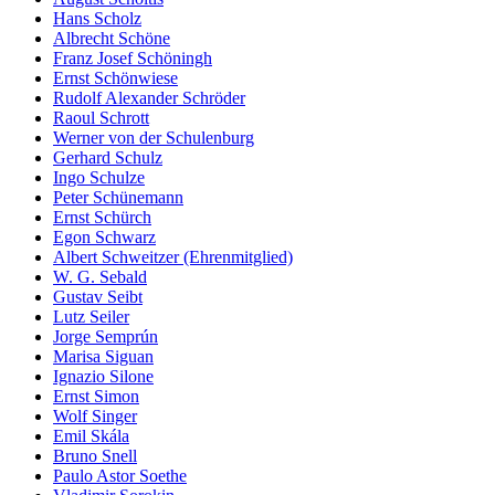
Hans Scholz
Albrecht Schöne
Franz Josef Schöningh
Ernst Schönwiese
Rudolf Alexander Schröder
Raoul Schrott
Werner von der Schulenburg
Gerhard Schulz
Ingo Schulze
Peter Schünemann
Ernst Schürch
Egon Schwarz
Albert Schweitzer (Ehrenmitglied)
W. G. Sebald
Gustav Seibt
Lutz Seiler
Jorge Semprún
Marisa Siguan
Ignazio Silone
Ernst Simon
Wolf Singer
Emil Skála
Bruno Snell
Paulo Astor Soethe