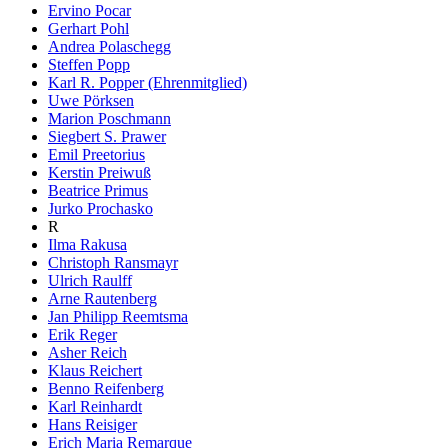
Ervino Pocar
Gerhart Pohl
Andrea Polaschegg
Steffen Popp
Karl R. Popper (Ehrenmitglied)
Uwe Pörksen
Marion Poschmann
Siegbert S. Prawer
Emil Preetorius
Kerstin Preiwuß
Beatrice Primus
Jurko Prochasko
R
Ilma Rakusa
Christoph Ransmayr
Ulrich Raulff
Arne Rautenberg
Jan Philipp Reemtsma
Erik Reger
Asher Reich
Klaus Reichert
Benno Reifenberg
Karl Reinhardt
Hans Reisiger
Erich Maria Remarque