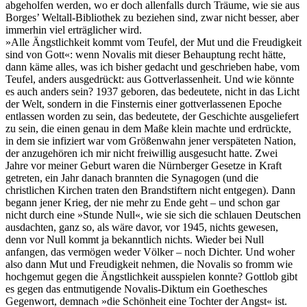
abgeholfen werden, wo er doch allenfalls durch Träume, wie sie aus
Borges’ Weltall-Bibliothek zu beziehen sind, zwar nicht besser, aber
immerhin viel erträglicher wird.
»Alle Ängstlichkeit kommt vom Teufel, der Mut und die Freudigkeit
sind von Gott«: wenn Novalis mit dieser Behauptung recht hätte,
dann käme alles, was ich bisher gedacht und geschrieben habe, vom
Teufel, anders ausgedrückt: aus Gottverlassenheit. Und wie könnte
es auch anders sein? 1937 geboren, das bedeutete, nicht in das Licht
der Welt, sondern in die Finsternis einer gottverlassenen Epoche
entlassen worden zu sein, das bedeutete, der Geschichte ausgeliefert
zu sein, die einen genau in dem Maße klein machte und erdrückte,
in dem sie infiziert war vom Größenwahn jener verspäteten Nation,
der anzugehören ich mir nicht freiwillig ausgesucht hatte. Zwei
Jahre vor meiner Geburt waren die Nürnberger Gesetze in Kraft
getreten, ein Jahr danach brannten die Synagogen (und die
christlichen Kirchen traten den Brandstiftern nicht entgegen). Dann
begann jener Krieg, der nie mehr zu Ende geht – und schon gar
nicht durch eine »Stunde Null«, wie sie sich die schlauen Deutschen
ausdachten, ganz so, als wäre davor, vor 1945, nichts gewesen,
denn vor Null kommt ja bekanntlich nichts. Wieder bei Null
anfangen, das vermögen weder Völker – noch Dichter. Und woher
also dann Mut und Freudigkeit nehmen, die Novalis so fromm wie
hochgemut gegen die Ängstlichkeit ausspielen konnte? Gottlob gibt
es gegen das entmutigende Novalis-Diktum ein Goethesches
Gegenwort, demnach »die Schönheit eine Tochter der Angst« ist.