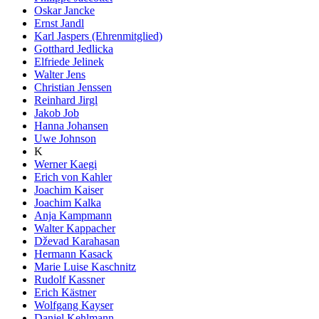
Oskar Jancke
Ernst Jandl
Karl Jaspers (Ehrenmitglied)
Gotthard Jedlicka
Elfriede Jelinek
Walter Jens
Christian Jenssen
Reinhard Jirgl
Jakob Job
Hanna Johansen
Uwe Johnson
K
Werner Kaegi
Erich von Kahler
Joachim Kaiser
Joachim Kalka
Anja Kampmann
Walter Kappacher
Dževad Karahasan
Hermann Kasack
Marie Luise Kaschnitz
Rudolf Kassner
Erich Kästner
Wolfgang Kayser
Daniel Kehlmann