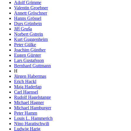
Adolf Grimme
Valentin Groebner
Annett Gröschner
Hanns Grössel
Durs Grünbein
Jiří Gruša
Norbert Gstrein
Kurt Guggenheim
Peter Gülke
Joachim Günther
Eugen Gürster
Lars Gustafsson
Bernhard Guttmann
H
Jürgen Habermas
Erich Hackl
Maja Haderlap
Carl Haensel
Rudolf Hagelstange
Michael Hagner
Michael Hamburger
Peter Hamm
Louis L. Hammerich
Nino Haratischwili
Ludwig Harig