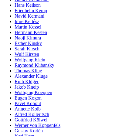
Hans Keilson
Friedhelm Kemp
Navid Kermani
Imre Kertész
Martin Kessel
Hermann Kesten
Naoji Kimura
Esther Kinsky
Sarah Kirsch
Wulf Kirsten
Wolfgang Klein
Raymond Klibansky
Thomas Kling
Alexander Kluge
Ruth Klüger
Jakob Kneip
Wolfgang Koeppen
Eugen Kogon
Pavel Kohout
Annette Kolb
Alfred Kolleritsch
Gottfried Kölwel
Werner von Koppenfels
Gustav Korlén