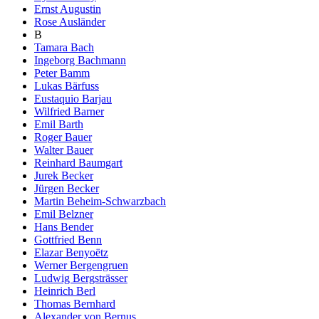
Ernst Augustin
Rose Ausländer
B
Tamara Bach
Ingeborg Bachmann
Peter Bamm
Lukas Bärfuss
Eustaquio Barjau
Wilfried Barner
Emil Barth
Roger Bauer
Walter Bauer
Reinhard Baumgart
Jurek Becker
Jürgen Becker
Martin Beheim-Schwarzbach
Emil Belzner
Hans Bender
Gottfried Benn
Elazar Benyoëtz
Werner Bergengruen
Ludwig Bergsträsser
Heinrich Berl
Thomas Bernhard
Alexander von Bernus