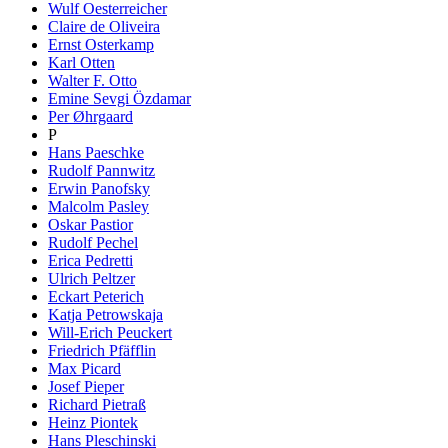
Wulf Oesterreicher
Claire de Oliveira
Ernst Osterkamp
Karl Otten
Walter F. Otto
Emine Sevgi Özdamar
Per Øhrgaard
P
Hans Paeschke
Rudolf Pannwitz
Erwin Panofsky
Malcolm Pasley
Oskar Pastior
Rudolf Pechel
Erica Pedretti
Ulrich Peltzer
Eckart Peterich
Katja Petrowskaja
Will-Erich Peuckert
Friedrich Pfäfflin
Max Picard
Josef Pieper
Richard Pietraß
Heinz Piontek
Hans Pleschinski