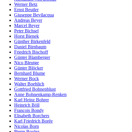
Werner Betz
Ernst Beutler
Giuseppe Bevilacqua
Andreas Beyer
Marcel Beyer
Peter Bichsel
Horst Bienek
Günther Birkenfeld
Daniel Birnbaum
Friedrich Bischoff
Günter Blamberger
Nico Bleutge
Günter Blöcker
Bernhard Blume
Werner Bock
Walter Boehlich
Gottfried Bohnenblust
Anne Bohnenkamp-Renken
Karl Heinz Bohrer
Heinrich Böll
François Bondy
Elisabeth Borchers
Karl Friedrich Borée
Nicolas Born
Pierre Boulez