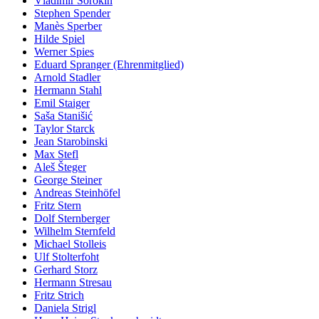
Vladimir Sorokin
Stephen Spender
Manès Sperber
Hilde Spiel
Werner Spies
Eduard Spranger (Ehrenmitglied)
Arnold Stadler
Hermann Stahl
Emil Staiger
Saša Stanišić
Taylor Starck
Jean Starobinski
Max Stefl
Aleš Šteger
George Steiner
Andreas Steinhöfel
Fritz Stern
Dolf Sternberger
Wilhelm Sternfeld
Michael Stolleis
Ulf Stolterfoht
Gerhard Storz
Hermann Stresau
Fritz Strich
Daniela Strigl