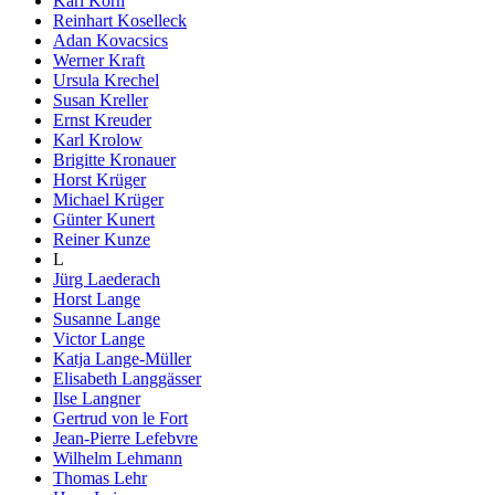
Karl Korn
Reinhart Koselleck
Adan Kovacsics
Werner Kraft
Ursula Krechel
Susan Kreller
Ernst Kreuder
Karl Krolow
Brigitte Kronauer
Horst Krüger
Michael Krüger
Günter Kunert
Reiner Kunze
L
Jürg Laederach
Horst Lange
Susanne Lange
Victor Lange
Katja Lange-Müller
Elisabeth Langgässer
Ilse Langner
Gertrud von le Fort
Jean-Pierre Lefebvre
Wilhelm Lehmann
Thomas Lehr