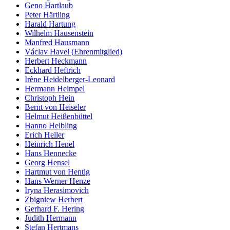
Geno Hartlaub
Peter Härtling
Harald Hartung
Wilhelm Hausenstein
Manfred Hausmann
Václav Havel (Ehrenmitglied)
Herbert Heckmann
Eckhard Heftrich
Irène Heidelberger-Leonard
Hermann Heimpel
Christoph Hein
Bernt von Heiseler
Helmut Heißenbüttel
Hanno Helbling
Erich Heller
Heinrich Henel
Hans Hennecke
Georg Hensel
Hartmut von Hentig
Hans Werner Henze
Iryna Herasimovich
Zbigniew Herbert
Gerhard F. Hering
Judith Hermann
Stefan Hertmans