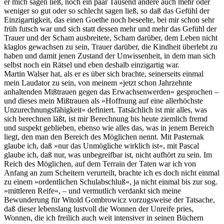
er mich sagen ließ, noch ein paar Tausend andere auch mehr oder
weniger so gut oder so schlecht sagen ließ, so daß das Gefühl der
Einzigartigkeit, das einen Goethe noch beseelte, bei mir schon sehr
früh futsch war und sich statt dessen mehr und mehr das Gefühl der
Trauer und der Scham ausbreitete, Scham darüber, dem Leben nicht
klaglos gewachsen zu sein, Trauer darüber, die Kindheit überlebt zu
haben und damit jenen Zustand der Unwissenheit, in dem man sich
selbst noch ein Rätsel und eben deshalb einzigartig war.
Martin Walser hat, als er es über sich brachte, seinerseits einmal
mein Laudator zu sein, von meinem »jetzt schon Jahrzehnte
anhaltenden Mißtrauen gegen das Erwachsenwerden« gesprochen –
und dieses mein Mißtrauen als »Hoffnung auf eine allerhöchste
Unzurechnungsfähigkeit« definiert. Tatsächlich ist mir alles, was
sich berechnen läßt, ist mir Berechnung bis heute ziemlich fremd
und suspekt geblieben, ebenso wie alles das, was in jenem Bereich
liegt, den man den Bereich des Möglichen nennt. Mit Pasternak
glaube ich, daß »nur das Unmögliche wirklich ist«, mit Pascal
glaube ich, daß nur, was unbegreifbar ist, nicht aufhört zu sein. Im
Reich des Möglichen, auf dem Terrain der Taten war ich von
Anfang an zum Scheitern verurteilt, brachte ich es doch nicht einmal
zu einem »ordentlichen Schulabschluß«, ja nicht einmal bis zur sog.
»mittleren Reife«, – und vermutlich verdankt sich meine
Bewunderung für Witold Gombrowicz vorzugsweise der Tatsache,
daß dieser lebenslang lustvoll die Wonnen der Unreife pries,
Wonnen, die ich freilich auch weit intensiver in seinen Büchern