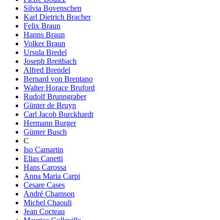
Silvia Bovenschen
Karl Dietrich Bracher
Felix Braun
Hanns Braun
Volker Braun
Ursula Bredel
Joseph Breitbach
Alfred Brendel
Bernard von Brentano
Walter Horace Bruford
Rudolf Brunngraber
Günter de Bruyn
Carl Jacob Burckhardt
Hermann Burger
Günter Busch
C
Iso Camartin
Elias Canetti
Hans Carossa
Anna Maria Carpi
Cesare Cases
André Chamson
Michel Chaouli
Jean Cocteau