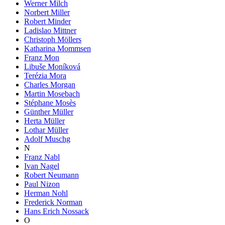
Werner Milch
Norbert Miller
Robert Minder
Ladislao Mittner
Christoph Möllers
Katharina Mommsen
Franz Mon
Libuše Moníková
Terézia Mora
Charles Morgan
Martin Mosebach
Stéphane Mosès
Günther Müller
Herta Müller
Lothar Müller
Adolf Muschg
N
Franz Nabl
Ivan Nagel
Robert Neumann
Paul Nizon
Herman Nohl
Frederick Norman
Hans Erich Nossack
O