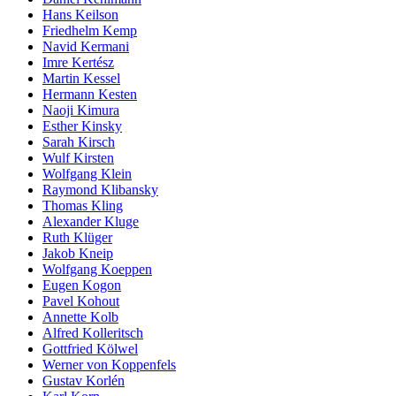
Hans Keilson
Friedhelm Kemp
Navid Kermani
Imre Kertész
Martin Kessel
Hermann Kesten
Naoji Kimura
Esther Kinsky
Sarah Kirsch
Wulf Kirsten
Wolfgang Klein
Raymond Klibansky
Thomas Kling
Alexander Kluge
Ruth Klüger
Jakob Kneip
Wolfgang Koeppen
Eugen Kogon
Pavel Kohout
Annette Kolb
Alfred Kolleritsch
Gottfried Kölwel
Werner von Koppenfels
Gustav Korlén