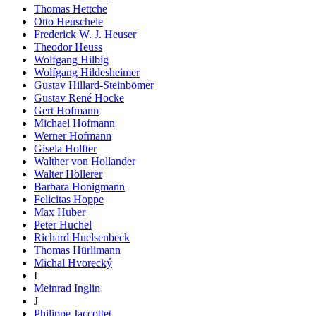
Thomas Hettche
Otto Heuschele
Frederick W. J. Heuser
Theodor Heuss
Wolfgang Hilbig
Wolfgang Hildesheimer
Gustav Hillard-Steinbömer
Gustav René Hocke
Gert Hofmann
Michael Hofmann
Werner Hofmann
Gisela Holfter
Walther von Hollander
Walter Höllerer
Barbara Honigmann
Felicitas Hoppe
Max Huber
Peter Huchel
Richard Huelsenbeck
Thomas Hürlimann
Michal Hvorecký
I
Meinrad Inglin
J
Philippe Jaccottet