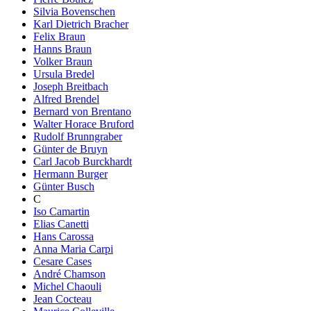
Silvia Bovenschen
Karl Dietrich Bracher
Felix Braun
Hanns Braun
Volker Braun
Ursula Bredel
Joseph Breitbach
Alfred Brendel
Bernard von Brentano
Walter Horace Bruford
Rudolf Brunngraber
Günter de Bruyn
Carl Jacob Burckhardt
Hermann Burger
Günter Busch
C
Iso Camartin
Elias Canetti
Hans Carossa
Anna Maria Carpi
Cesare Cases
André Chamson
Michel Chaouli
Jean Cocteau