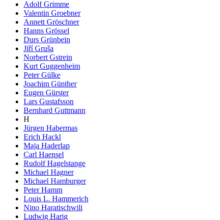
Adolf Grimme
Valentin Groebner
Annett Gröschner
Hanns Grössel
Durs Grünbein
Jiří Gruša
Norbert Gstrein
Kurt Guggenheim
Peter Gülke
Joachim Günther
Eugen Gürster
Lars Gustafsson
Bernhard Guttmann
H
Jürgen Habermas
Erich Hackl
Maja Haderlap
Carl Haensel
Rudolf Hagelstange
Michael Hagner
Michael Hamburger
Peter Hamm
Louis L. Hammerich
Nino Haratischwili
Ludwig Harig