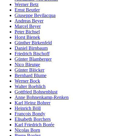
Werner Betz
Ernst Beutler
Giuseppe Bevilacqua
Andreas Beyer
Marcel Beyer
Peter Bichsel
Horst Bienek
Günther Birkenfeld
Daniel Birnbaum
Friedrich Bischoff
Günter Blamberger
Nico Bleutge
Günter Blöcker
Bernhard Blume
Werner Bock
Walter Boehlich
Gottfried Bohnenblust
Anne Bohnenkamp-Renken
Karl Heinz Bohrer
Heinrich Böll
François Bondy
Elisabeth Borchers
Karl Friedrich Borée
Nicolas Born
Pierre Boulez