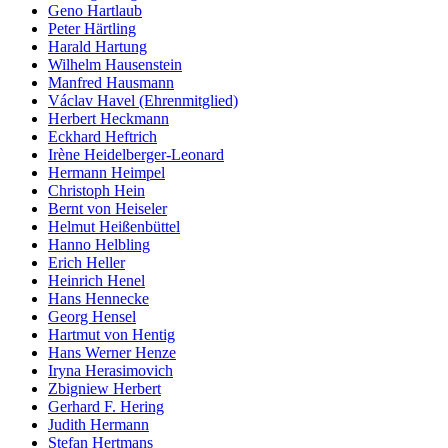
Geno Hartlaub
Peter Härtling
Harald Hartung
Wilhelm Hausenstein
Manfred Hausmann
Václav Havel (Ehrenmitglied)
Herbert Heckmann
Eckhard Heftrich
Irène Heidelberger-Leonard
Hermann Heimpel
Christoph Hein
Bernt von Heiseler
Helmut Heißenbüttel
Hanno Helbling
Erich Heller
Heinrich Henel
Hans Hennecke
Georg Hensel
Hartmut von Hentig
Hans Werner Henze
Iryna Herasimovich
Zbigniew Herbert
Gerhard F. Hering
Judith Hermann
Stefan Hertmans