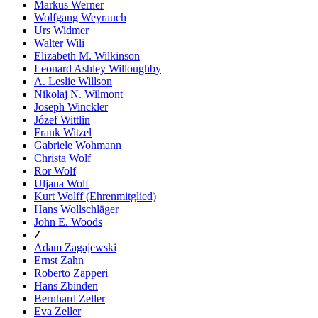
Markus Werner
Wolfgang Weyrauch
Urs Widmer
Walter Wili
Elizabeth M. Wilkinson
Leonard Ashley Willoughby
A. Leslie Willson
Nikolaj N. Wilmont
Joseph Winckler
Józef Wittlin
Frank Witzel
Gabriele Wohmann
Christa Wolf
Ror Wolf
Uljana Wolf
Kurt Wolff (Ehrenmitglied)
Hans Wollschläger
John E. Woods
Z
Adam Zagajewski
Ernst Zahn
Roberto Zapperi
Hans Zbinden
Bernhard Zeller
Eva Zeller