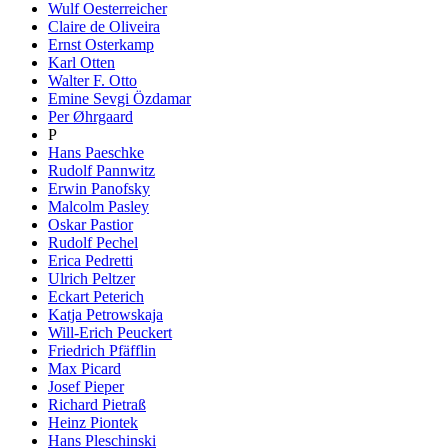
Wulf Oesterreicher
Claire de Oliveira
Ernst Osterkamp
Karl Otten
Walter F. Otto
Emine Sevgi Özdamar
Per Øhrgaard
P
Hans Paeschke
Rudolf Pannwitz
Erwin Panofsky
Malcolm Pasley
Oskar Pastior
Rudolf Pechel
Erica Pedretti
Ulrich Peltzer
Eckart Peterich
Katja Petrowskaja
Will-Erich Peuckert
Friedrich Pfäfflin
Max Picard
Josef Pieper
Richard Pietraß
Heinz Piontek
Hans Pleschinski