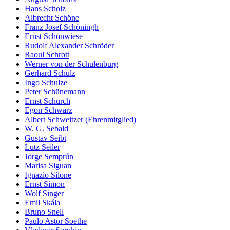
Hans Scholz
Albrecht Schöne
Franz Josef Schöningh
Ernst Schönwiese
Rudolf Alexander Schröder
Raoul Schrott
Werner von der Schulenburg
Gerhard Schulz
Ingo Schulze
Peter Schünemann
Ernst Schürch
Egon Schwarz
Albert Schweitzer (Ehrenmitglied)
W. G. Sebald
Gustav Seibt
Lutz Seiler
Jorge Semprún
Marisa Siguan
Ignazio Silone
Ernst Simon
Wolf Singer
Emil Skála
Bruno Snell
Paulo Astor Soethe