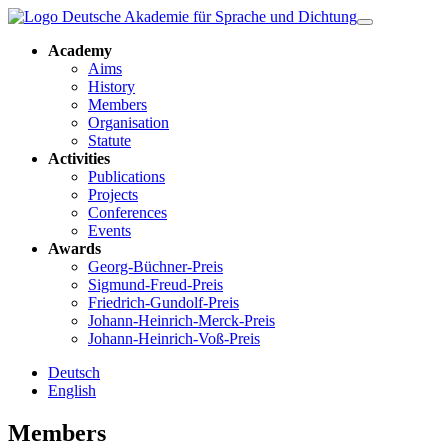
Academy
Aims
History
Members
Organisation
Statute
Activities
Publications
Projects
Conferences
Events
Awards
Georg-Büchner-Preis
Sigmund-Freud-Preis
Friedrich-Gundolf-Preis
Johann-Heinrich-Merck-Preis
Johann-Heinrich-Voß-Preis
Deutsch
English
Members