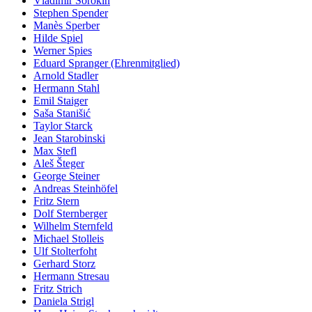
Vladimir Sorokin
Stephen Spender
Manès Sperber
Hilde Spiel
Werner Spies
Eduard Spranger (Ehrenmitglied)
Arnold Stadler
Hermann Stahl
Emil Staiger
Saša Stanišić
Taylor Starck
Jean Starobinski
Max Stefl
Aleš Šteger
George Steiner
Andreas Steinhöfel
Fritz Stern
Dolf Sternberger
Wilhelm Sternfeld
Michael Stolleis
Ulf Stolterfoht
Gerhard Storz
Hermann Stresau
Fritz Strich
Daniela Strigl