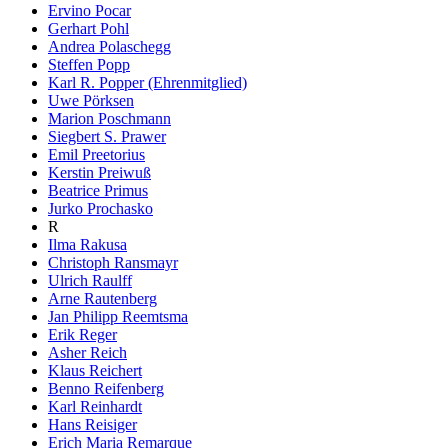
Ervino Pocar
Gerhart Pohl
Andrea Polaschegg
Steffen Popp
Karl R. Popper (Ehrenmitglied)
Uwe Pörksen
Marion Poschmann
Siegbert S. Prawer
Emil Preetorius
Kerstin Preiwuß
Beatrice Primus
Jurko Prochasko
R
Ilma Rakusa
Christoph Ransmayr
Ulrich Raulff
Arne Rautenberg
Jan Philipp Reemtsma
Erik Reger
Asher Reich
Klaus Reichert
Benno Reifenberg
Karl Reinhardt
Hans Reisiger
Erich Maria Remarque