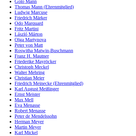
Golo Mann
Thomas Mann (Ehrenmitglied)
Ludwig Marcuse
Friedrich Märker
Odo Marquard
Fritz Martini
László Márton
Olga Martynova
Peter von Matt
Roswitha Matwin-Buschmann
Franz H. Mautner
Friederike Mayröcker
Christoph Meckel
Walter Mehring
Christian Meier
Friedrich Meinecke (Ehrenmitglied)
Karl August Meißinger
Ernst Meister
Max Mell
Eva Menasse
Robert Menasse
Peter de Mendelssohn
Herman Meyer
Martin Meyer
Karl Mickel