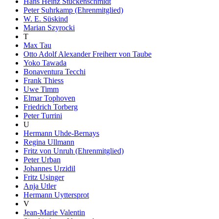
Hans Heinz Stuckenschmidt
Peter Suhrkamp (Ehrenmitglied)
W. E. Süskind
Marian Szyrocki
T
Max Tau
Otto Adolf Alexander Freiherr von Taube
Yoko Tawada
Bonaventura Tecchi
Frank Thiess
Uwe Timm
Elmar Tophoven
Friedrich Torberg
Peter Turrini
U
Hermann Uhde-Bernays
Regina Ullmann
Fritz von Unruh (Ehrenmitglied)
Peter Urban
Johannes Urzidil
Fritz Usinger
Anja Utler
Hermann Uyttersprot
V
Jean-Marie Valentin