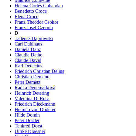
Maurice Colleville
Helena Cortés Gabaudan
Benedetto Croce
Elena Croce
Franz Theodor Csokor
Franz Josef Czernin
D
Tadeusz Dąbrowski
Carl Dahlhaus
Daniela Danz
Claudia Dathe
Claude David
Karl Dedecius
Friedrich Christian Delius
Christian Demand
Peter Demetz
Radka Denemarková
Heinrich Detering
Valentina Di Rosa
Friedrich Dieckmann
Heimito von Doderer
Hilde Domin
Peter Dörfler
Tankred Dorst
Ulrike Draesner