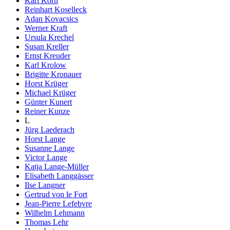
Karl Korn
Reinhart Koselleck
Adan Kovacsics
Werner Kraft
Ursula Krechel
Susan Kreller
Ernst Kreuder
Karl Krolow
Brigitte Kronauer
Horst Krüger
Michael Krüger
Günter Kunert
Reiner Kunze
L
Jürg Laederach
Horst Lange
Susanne Lange
Victor Lange
Katja Lange-Müller
Elisabeth Langgässer
Ilse Langner
Gertrud von le Fort
Jean-Pierre Lefebvre
Wilhelm Lehmann
Thomas Lehr