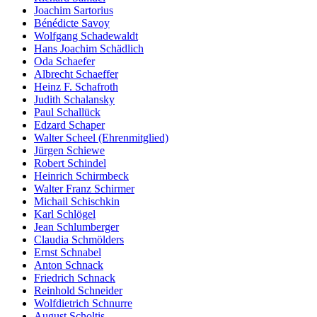
Joachim Sartorius
Bénédicte Savoy
Wolfgang Schadewaldt
Hans Joachim Schädlich
Oda Schaefer
Albrecht Schaeffer
Heinz F. Schafroth
Judith Schalansky
Paul Schallück
Edzard Schaper
Walter Scheel (Ehrenmitglied)
Jürgen Schiewe
Robert Schindel
Heinrich Schirmbeck
Walter Franz Schirmer
Michail Schischkin
Karl Schlögel
Jean Schlumberger
Claudia Schmölders
Ernst Schnabel
Anton Schnack
Friedrich Schnack
Reinhold Schneider
Wolfdietrich Schnurre
August Scholtis