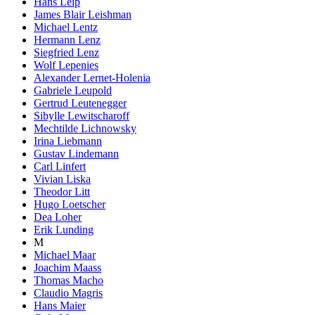
Hans Leip
James Blair Leishman
Michael Lentz
Hermann Lenz
Siegfried Lenz
Wolf Lepenies
Alexander Lernet-Holenia
Gabriele Leupold
Gertrud Leutenegger
Sibylle Lewitscharoff
Mechtilde Lichnowsky
Irina Liebmann
Gustav Lindemann
Carl Linfert
Vivian Liska
Theodor Litt
Hugo Loetscher
Dea Loher
Erik Lunding
M
Michael Maar
Joachim Maass
Thomas Macho
Claudio Magris
Hans Maier