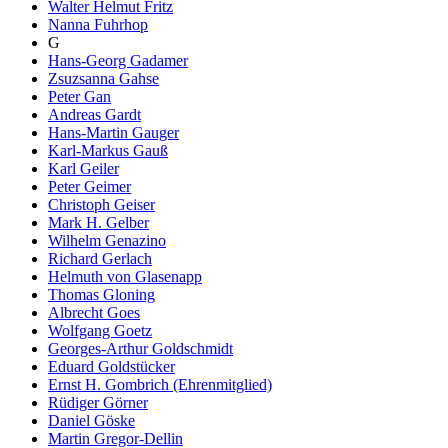
Walter Helmut Fritz
Nanna Fuhrhop
G
Hans-Georg Gadamer
Zsuzsanna Gahse
Peter Gan
Andreas Gardt
Hans-Martin Gauger
Karl-Markus Gauß
Karl Geiler
Peter Geimer
Christoph Geiser
Mark H. Gelber
Wilhelm Genazino
Richard Gerlach
Helmuth von Glasenapp
Thomas Gloning
Albrecht Goes
Wolfgang Goetz
Georges-Arthur Goldschmidt
Eduard Goldstücker
Ernst H. Gombrich (Ehrenmitglied)
Rüdiger Görner
Daniel Göske
Martin Gregor-Dellin