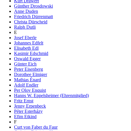
Kurt Drawert
Günther Drosdowski
Anne Duden
Friedrich Dürrenmatt
Christa Dürscheid
Ralph Dutli
E
Josef Eberle
Johannes Edfelt
Elisabeth Edl
Kasimir Edschmid
Oswald Egger
Günter Eich
Peter Eisenberg
Dorothee Elmiger
Mathias Énard
Adolf Endler
Per Olov Enquist
Hanns W. Eppelsheimer (Ehrenmitglied)
Fritz Ernst
Jenny Erpenbeck
Péter Esterházy
Efim Etkind
F
Curt von Faber du Faur