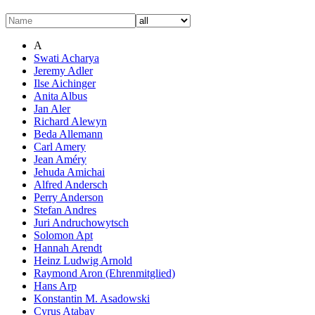
A
Swati Acharya
Jeremy Adler
Ilse Aichinger
Anita Albus
Jan Aler
Richard Alewyn
Beda Allemann
Carl Amery
Jean Améry
Jehuda Amichai
Alfred Andersch
Perry Anderson
Stefan Andres
Juri Andruchowytsch
Solomon Apt
Hannah Arendt
Heinz Ludwig Arnold
Raymond Aron (Ehrenmitglied)
Hans Arp
Konstantin M. Asadowski
Cyrus Atabay