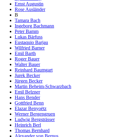
Ernst Augustin
Rose Ausländer
B
Tamara Bach
Ingeborg Bachmann
Peter Bamm
Lukas Bärfuss
Eustaquio Barjau
Wilfried Barner
Emil Barth
Roger Bauer
Walter Bauer
Reinhard Baumgart
Jurek Becker
Jürgen Becker
Martin Beheim-Schwarzbach
Emil Belzner
Hans Bender
Gottfried Benn
Elazar Benyoëtz
Werner Bergengruen
Ludwig Bergsträsser
Heinrich Berl
Thomas Bernhard
Alexander von Bernus