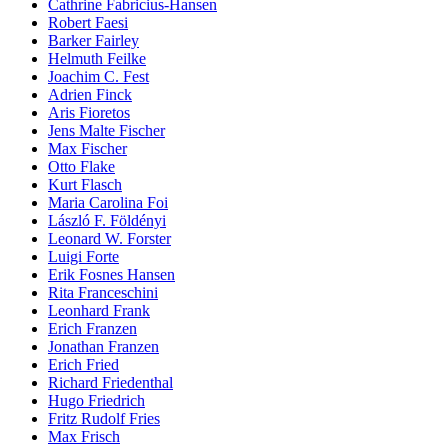
Cathrine Fabricius-Hansen
Robert Faesi
Barker Fairley
Helmuth Feilke
Joachim C. Fest
Adrien Finck
Aris Fioretos
Jens Malte Fischer
Max Fischer
Otto Flake
Kurt Flasch
Maria Carolina Foi
László F. Földényi
Leonard W. Forster
Luigi Forte
Erik Fosnes Hansen
Rita Franceschini
Leonhard Frank
Erich Franzen
Jonathan Franzen
Erich Fried
Richard Friedenthal
Hugo Friedrich
Fritz Rudolf Fries
Max Frisch