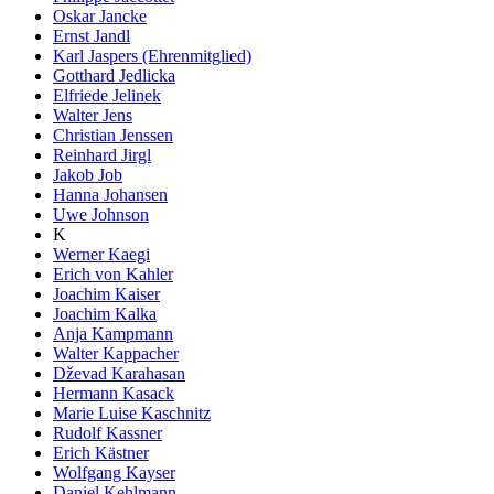
Oskar Jancke
Ernst Jandl
Karl Jaspers (Ehrenmitglied)
Gotthard Jedlicka
Elfriede Jelinek
Walter Jens
Christian Jenssen
Reinhard Jirgl
Jakob Job
Hanna Johansen
Uwe Johnson
K
Werner Kaegi
Erich von Kahler
Joachim Kaiser
Joachim Kalka
Anja Kampmann
Walter Kappacher
Dževad Karahasan
Hermann Kasack
Marie Luise Kaschnitz
Rudolf Kassner
Erich Kästner
Wolfgang Kayser
Daniel Kehlmann