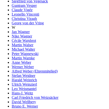
Siegfried von Vegesack
Guntram Vesper
Claude Vigée
Leonello Vincenti
Christina Viragh
Georg von der Vring
W
Jan Wagner
Nike Wagner
Cécile Wajsbrot
Martin Walser
Michael Walter
Peter Wapnewski
Martin Warnke
Anne Weber
Werner Weber
Alfred Weber (Ehrenmitglied)
Stefan Weidner
Harald Weinrich
Ulrich Weinzierl
Leo Weismantel
Hans-J. Weitz
Carl Friedrich von Weizsäcker
David Wellbery
Bruno E. Werner