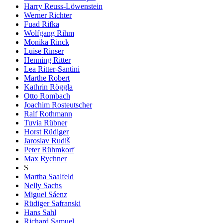
Harry Reuss-Löwenstein
Werner Richter
Fuad Rifka
Wolfgang Rihm
Monika Rinck
Luise Rinser
Henning Ritter
Lea Ritter-Santini
Marthe Robert
Kathrin Röggla
Otto Rombach
Joachim Rosteutscher
Ralf Rothmann
Tuvia Rübner
Horst Rüdiger
Jaroslav Rudiš
Peter Rühmkorf
Max Rychner
S
Martha Saalfeld
Nelly Sachs
Miguel Sáenz
Rüdiger Safranski
Hans Sahl
Richard Samuel