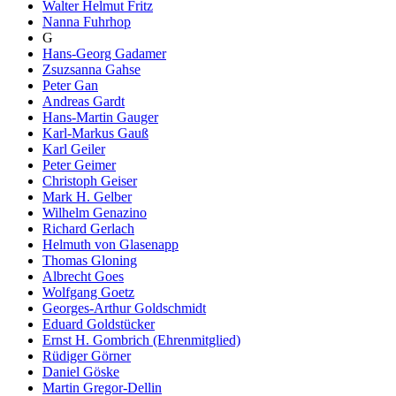
Walter Helmut Fritz
Nanna Fuhrhop
G
Hans-Georg Gadamer
Zsuzsanna Gahse
Peter Gan
Andreas Gardt
Hans-Martin Gauger
Karl-Markus Gauß
Karl Geiler
Peter Geimer
Christoph Geiser
Mark H. Gelber
Wilhelm Genazino
Richard Gerlach
Helmuth von Glasenapp
Thomas Gloning
Albrecht Goes
Wolfgang Goetz
Georges-Arthur Goldschmidt
Eduard Goldstücker
Ernst H. Gombrich (Ehrenmitglied)
Rüdiger Görner
Daniel Göske
Martin Gregor-Dellin