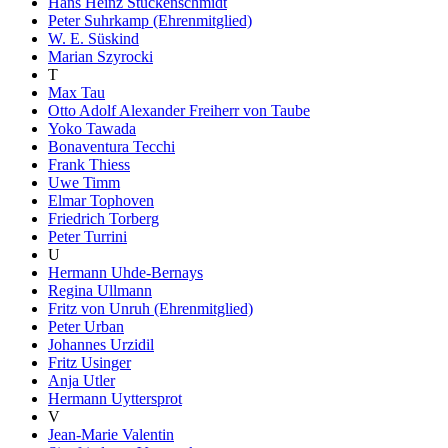
Hans Heinz Stuckenschmidt
Peter Suhrkamp (Ehrenmitglied)
W. E. Süskind
Marian Szyrocki
T
Max Tau
Otto Adolf Alexander Freiherr von Taube
Yoko Tawada
Bonaventura Tecchi
Frank Thiess
Uwe Timm
Elmar Tophoven
Friedrich Torberg
Peter Turrini
U
Hermann Uhde-Bernays
Regina Ullmann
Fritz von Unruh (Ehrenmitglied)
Peter Urban
Johannes Urzidil
Fritz Usinger
Anja Utler
Hermann Uyttersprot
V
Jean-Marie Valentin