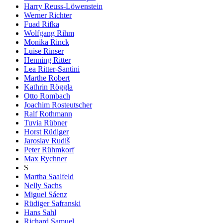
Harry Reuss-Löwenstein
Werner Richter
Fuad Rifka
Wolfgang Rihm
Monika Rinck
Luise Rinser
Henning Ritter
Lea Ritter-Santini
Marthe Robert
Kathrin Röggla
Otto Rombach
Joachim Rosteutscher
Ralf Rothmann
Tuvia Rübner
Horst Rüdiger
Jaroslav Rudiš
Peter Rühmkorf
Max Rychner
S
Martha Saalfeld
Nelly Sachs
Miguel Sáenz
Rüdiger Safranski
Hans Sahl
Richard Samuel