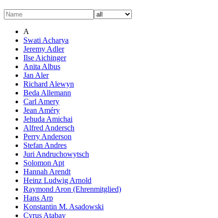
A
Swati Acharya
Jeremy Adler
Ilse Aichinger
Anita Albus
Jan Aler
Richard Alewyn
Beda Allemann
Carl Amery
Jean Améry
Jehuda Amichai
Alfred Andersch
Perry Anderson
Stefan Andres
Juri Andruchowytsch
Solomon Apt
Hannah Arendt
Heinz Ludwig Arnold
Raymond Aron (Ehrenmitglied)
Hans Arp
Konstantin M. Asadowski
Cyrus Atabay