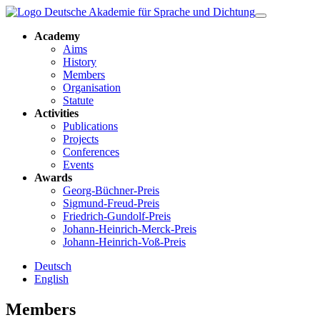
Academy
Aims
History
Members
Organisation
Statute
Activities
Publications
Projects
Conferences
Events
Awards
Georg-Büchner-Preis
Sigmund-Freud-Preis
Friedrich-Gundolf-Preis
Johann-Heinrich-Merck-Preis
Johann-Heinrich-Voß-Preis
Deutsch
English
Members