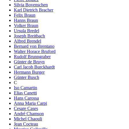
Silvia Bovenschen
Karl Dietrich Bracher
Felix Braun
Hanns Braun
Volker Braun
Ursula Bredel
Joseph Breitbach
Alfred Brendel
Bernard von Brentano
Walter Horace Bruford
Rudolf Brunngraber
Günter de Bruyn
Carl Jacob Burckhardt
Hermann Burger
Günter Busch
C
Iso Camartin
Elias Canetti
Hans Carossa
Anna Maria Carpi
Cesare Cases
André Chamson
Michel Chaouli
Jean Cocteau