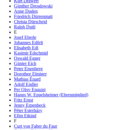
Kurt Drawert
Günther Drosdowski
Anne Duden
Friedrich Dürrenmatt
Christa Dürscheid
Ralph Dutli
E
Josef Eberle
Johannes Edfelt
Elisabeth Edl
Kasimir Edschmid
Oswald Egger
Günter Eich
Peter Eisenberg
Dorothee Elmiger
Mathias Énard
Adolf Endler
Per Olov Enquist
Hanns W. Eppelsheimer (Ehrenmitglied)
Fritz Ernst
Jenny Erpenbeck
Péter Esterházy
Efim Etkind
F
Curt von Faber du Faur