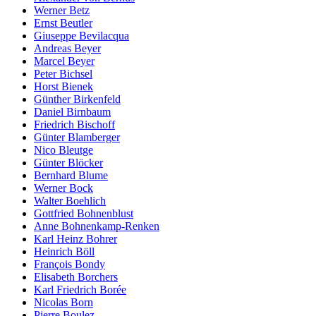
Werner Betz
Ernst Beutler
Giuseppe Bevilacqua
Andreas Beyer
Marcel Beyer
Peter Bichsel
Horst Bienek
Günther Birkenfeld
Daniel Birnbaum
Friedrich Bischoff
Günter Blamberger
Nico Bleutge
Günter Blöcker
Bernhard Blume
Werner Bock
Walter Boehlich
Gottfried Bohnenblust
Anne Bohnenkamp-Renken
Karl Heinz Bohrer
Heinrich Böll
François Bondy
Elisabeth Borchers
Karl Friedrich Borée
Nicolas Born
Pierre Boulez