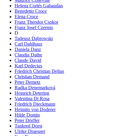
Maurice Colleville
Helena Cortés Gabaudan
Benedetto Croce
Elena Croce
Franz Theodor Csokor
Franz Josef Czernin
D
Tadeusz Dąbrowski
Carl Dahlhaus
Daniela Danz
Claudia Dathe
Claude David
Karl Dedecius
Friedrich Christian Delius
Christian Demand
Peter Demetz
Radka Denemarková
Heinrich Detering
Valentina Di Rosa
Friedrich Dieckmann
Heimito von Doderer
Hilde Domin
Peter Dörfler
Tankred Dorst
Ulrike Draesner