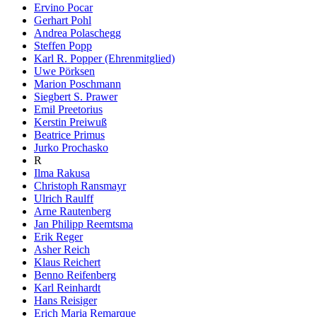
Ervino Pocar
Gerhart Pohl
Andrea Polaschegg
Steffen Popp
Karl R. Popper (Ehrenmitglied)
Uwe Pörksen
Marion Poschmann
Siegbert S. Prawer
Emil Preetorius
Kerstin Preiwuß
Beatrice Primus
Jurko Prochasko
R
Ilma Rakusa
Christoph Ransmayr
Ulrich Raulff
Arne Rautenberg
Jan Philipp Reemtsma
Erik Reger
Asher Reich
Klaus Reichert
Benno Reifenberg
Karl Reinhardt
Hans Reisiger
Erich Maria Remarque