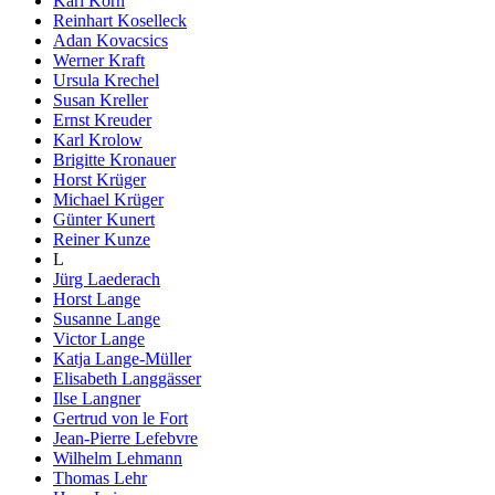
Karl Korn
Reinhart Koselleck
Adan Kovacsics
Werner Kraft
Ursula Krechel
Susan Kreller
Ernst Kreuder
Karl Krolow
Brigitte Kronauer
Horst Krüger
Michael Krüger
Günter Kunert
Reiner Kunze
L
Jürg Laederach
Horst Lange
Susanne Lange
Victor Lange
Katja Lange-Müller
Elisabeth Langgässer
Ilse Langner
Gertrud von le Fort
Jean-Pierre Lefebvre
Wilhelm Lehmann
Thomas Lehr