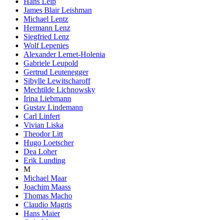
Hans Leip
James Blair Leishman
Michael Lentz
Hermann Lenz
Siegfried Lenz
Wolf Lepenies
Alexander Lernet-Holenia
Gabriele Leupold
Gertrud Leutenegger
Sibylle Lewitscharoff
Mechtilde Lichnowsky
Irina Liebmann
Gustav Lindemann
Carl Linfert
Vivian Liska
Theodor Litt
Hugo Loetscher
Dea Loher
Erik Lunding
M
Michael Maar
Joachim Maass
Thomas Macho
Claudio Magris
Hans Maier