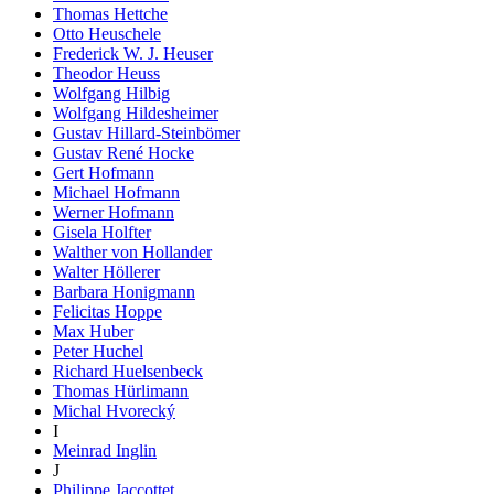
Thomas Hettche
Otto Heuschele
Frederick W. J. Heuser
Theodor Heuss
Wolfgang Hilbig
Wolfgang Hildesheimer
Gustav Hillard-Steinbömer
Gustav René Hocke
Gert Hofmann
Michael Hofmann
Werner Hofmann
Gisela Holfter
Walther von Hollander
Walter Höllerer
Barbara Honigmann
Felicitas Hoppe
Max Huber
Peter Huchel
Richard Huelsenbeck
Thomas Hürlimann
Michal Hvorecký
I
Meinrad Inglin
J
Philippe Jaccottet