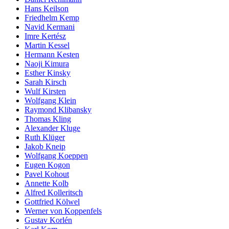
Hans Keilson
Friedhelm Kemp
Navid Kermani
Imre Kertész
Martin Kessel
Hermann Kesten
Naoji Kimura
Esther Kinsky
Sarah Kirsch
Wulf Kirsten
Wolfgang Klein
Raymond Klibansky
Thomas Kling
Alexander Kluge
Ruth Klüger
Jakob Kneip
Wolfgang Koeppen
Eugen Kogon
Pavel Kohout
Annette Kolb
Alfred Kolleritsch
Gottfried Kölwel
Werner von Koppenfels
Gustav Korlén