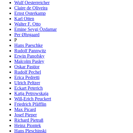
Wulf Oesterreicher
Claire de Oliveira
Ernst Osterkamp
Karl Otten
Walter F. Otto
Emine Sevgi Özdamar
Per Øhrgaard
P
Hans Paeschke
Rudolf Pannwitz
Erwin Panofsky
Malcolm Pasley
Oskar Pastior
Rudolf Pechel
Erica Pedretti
Ulrich Peltzer
Eckart Peterich
Katja Petrowskaja
Will-Erich Peuckert
Friedrich Pfäfflin
Max Picard
Josef Pieper
Richard Pietraß
Heinz Piontek
Hans Pleschinski