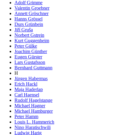
Adolf Grimme
Valentin Groebner
Annett Gröschner
Hanns Grössel
Durs Grünbein
Jiří Gruša
Norbert Gstrein
Kurt Guggenheim
Peter Gülke
Joachim Günther
Eugen Gürster
Lars Gustafsson
Bernhard Guttmann
H
Jürgen Habermas
Erich Hackl
Maja Haderlap
Carl Haensel
Rudolf Hagelstange
Michael Hagner
Michael Hamburger
Peter Hamm
Louis L. Hammerich
Nino Haratischwili
Ludwig Harig