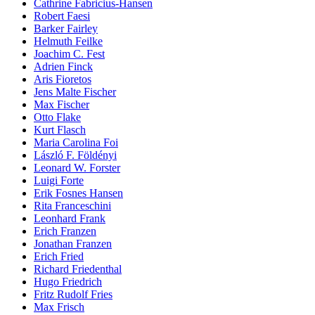
Cathrine Fabricius-Hansen
Robert Faesi
Barker Fairley
Helmuth Feilke
Joachim C. Fest
Adrien Finck
Aris Fioretos
Jens Malte Fischer
Max Fischer
Otto Flake
Kurt Flasch
Maria Carolina Foi
László F. Földényi
Leonard W. Forster
Luigi Forte
Erik Fosnes Hansen
Rita Franceschini
Leonhard Frank
Erich Franzen
Jonathan Franzen
Erich Fried
Richard Friedenthal
Hugo Friedrich
Fritz Rudolf Fries
Max Frisch