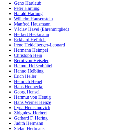
Geno Hartlaub
Peter Härtling
Harald Hartung
Wilhelm Hausenstein
Manfred Hausmann
Václav Havel (Ehrenmitglied)
Herbert Heckmann
Eckhard Heftrich
Irène Heidelberger-Leonard
Hermann Heimpel
Christoph Hein
Bernt von Heiseler
Helmut Heißenbüttel
Hanno Helbling
Erich Heller
Heinrich Henel
Hans Hennecke
Georg Hensel
Hartmut von Hentig
Hans Werner Henze
Iryna Herasimovich
Zbigniew Herbert
Gerhard F. Hering
Judith Hermann
Stefan Hertmans