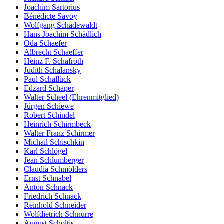
Joachim Sartorius
Bénédicte Savoy
Wolfgang Schadewaldt
Hans Joachim Schädlich
Oda Schaefer
Albrecht Schaeffer
Heinz F. Schafroth
Judith Schalansky
Paul Schallück
Edzard Schaper
Walter Scheel (Ehrenmitglied)
Jürgen Schiewe
Robert Schindel
Heinrich Schirmbeck
Walter Franz Schirmer
Michail Schischkin
Karl Schlögel
Jean Schlumberger
Claudia Schmölders
Ernst Schnabel
Anton Schnack
Friedrich Schnack
Reinhold Schneider
Wolfdietrich Schnurre
August Scholtis