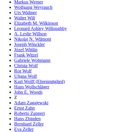
Markus Werner
Wolfgang Weyrauch
Urs Widmer
Walter Wili
Elizabeth M. Wilkinson
Leonard Ashley Willoughby
A. Leslie Willson
Nikolaj N. Wilmont
Joseph Winckler
Józef Wittlin
Frank Witzel
Gabriele Wohmann
Christa Wolf
Ror Wolf
Uljana Wolf
Kurt Wolff (Ehrenmitglied)
Hans Wollschläger
John E. Woods
Z
Adam Zagajewski
Ernst Zahn
Roberto Zapperi
Hans Zbinden
Bernhard Zeller
Eva Zeller