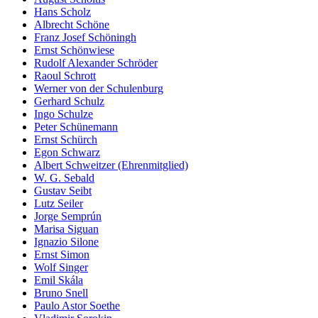
Hans Scholz
Albrecht Schöne
Franz Josef Schöningh
Ernst Schönwiese
Rudolf Alexander Schröder
Raoul Schrott
Werner von der Schulenburg
Gerhard Schulz
Ingo Schulze
Peter Schünemann
Ernst Schürch
Egon Schwarz
Albert Schweitzer (Ehrenmitglied)
W. G. Sebald
Gustav Seibt
Lutz Seiler
Jorge Semprún
Marisa Siguan
Ignazio Silone
Ernst Simon
Wolf Singer
Emil Skála
Bruno Snell
Paulo Astor Soethe