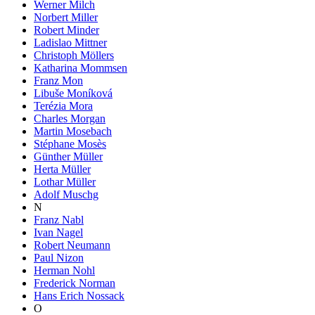
Werner Milch
Norbert Miller
Robert Minder
Ladislao Mittner
Christoph Möllers
Katharina Mommsen
Franz Mon
Libuše Moníková
Terézia Mora
Charles Morgan
Martin Mosebach
Stéphane Mosès
Günther Müller
Herta Müller
Lothar Müller
Adolf Muschg
N
Franz Nabl
Ivan Nagel
Robert Neumann
Paul Nizon
Herman Nohl
Frederick Norman
Hans Erich Nossack
O