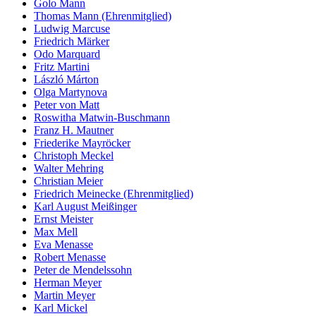
Golo Mann
Thomas Mann (Ehrenmitglied)
Ludwig Marcuse
Friedrich Märker
Odo Marquard
Fritz Martini
László Márton
Olga Martynova
Peter von Matt
Roswitha Matwin-Buschmann
Franz H. Mautner
Friederike Mayröcker
Christoph Meckel
Walter Mehring
Christian Meier
Friedrich Meinecke (Ehrenmitglied)
Karl August Meißinger
Ernst Meister
Max Mell
Eva Menasse
Robert Menasse
Peter de Mendelssohn
Herman Meyer
Martin Meyer
Karl Mickel