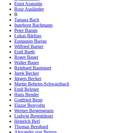
Ernst Augustin
Rose Ausländer
B
Tamara Bach
Ingeborg Bachmann
Peter Bamm
Lukas Bärfuss
Eustaquio Barjau
Wilfried Barner
Emil Barth
Roger Bauer
Walter Bauer
Reinhard Baumgart
Jurek Becker
Jürgen Becker
Martin Beheim-Schwarzbach
Emil Belzner
Hans Bender
Gottfried Benn
Elazar Benyoëtz
Werner Bergengruen
Ludwig Bergsträsser
Heinrich Berl
Thomas Bernhard
Alexander von Bernus