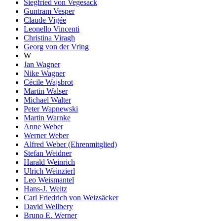
Siegfried von Vegesack
Guntram Vesper
Claude Vigée
Leonello Vincenti
Christina Viragh
Georg von der Vring
W
Jan Wagner
Nike Wagner
Cécile Wajsbrot
Martin Walser
Michael Walter
Peter Wapnewski
Martin Warnke
Anne Weber
Werner Weber
Alfred Weber (Ehrenmitglied)
Stefan Weidner
Harald Weinrich
Ulrich Weinzierl
Leo Weismantel
Hans-J. Weitz
Carl Friedrich von Weizsäcker
David Wellbery
Bruno E. Werner