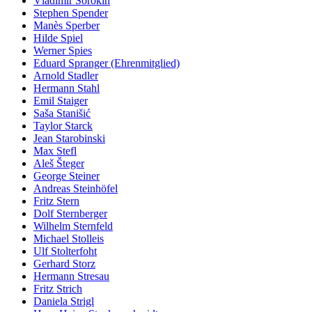
Vladimir Sorokin
Stephen Spender
Manès Sperber
Hilde Spiel
Werner Spies
Eduard Spranger (Ehrenmitglied)
Arnold Stadler
Hermann Stahl
Emil Staiger
Saša Stanišić
Taylor Starck
Jean Starobinski
Max Stefl
Aleš Šteger
George Steiner
Andreas Steinhöfel
Fritz Stern
Dolf Sternberger
Wilhelm Sternfeld
Michael Stolleis
Ulf Stolterfoht
Gerhard Storz
Hermann Stresau
Fritz Strich
Daniela Strigl