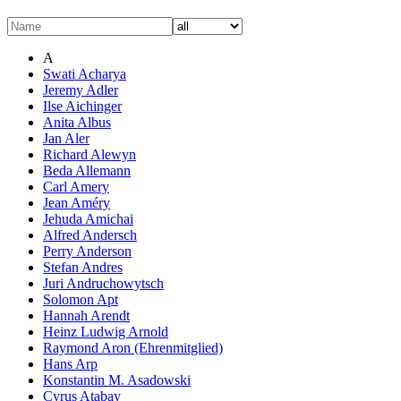
A
Swati Acharya
Jeremy Adler
Ilse Aichinger
Anita Albus
Jan Aler
Richard Alewyn
Beda Allemann
Carl Amery
Jean Améry
Jehuda Amichai
Alfred Andersch
Perry Anderson
Stefan Andres
Juri Andruchowytsch
Solomon Apt
Hannah Arendt
Heinz Ludwig Arnold
Raymond Aron (Ehrenmitglied)
Hans Arp
Konstantin M. Asadowski
Cyrus Atabay