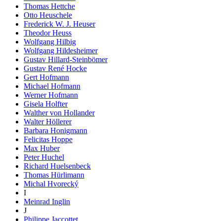
Thomas Hettche
Otto Heuschele
Frederick W. J. Heuser
Theodor Heuss
Wolfgang Hilbig
Wolfgang Hildesheimer
Gustav Hillard-Steinbömer
Gustav René Hocke
Gert Hofmann
Michael Hofmann
Werner Hofmann
Gisela Holfter
Walther von Hollander
Walter Höllerer
Barbara Honigmann
Felicitas Hoppe
Max Huber
Peter Huchel
Richard Huelsenbeck
Thomas Hürlimann
Michal Hvorecký
I
Meinrad Inglin
J
Philippe Jaccottet