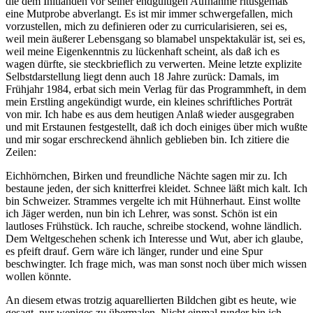
die dem Initianden vor seiner endgültigen Aufnahme ritusgemäß
eine Mutprobe abverlangt. Es ist mir immer schwergefallen, mich
vorzustellen, mich zu definieren oder zu curricularisieren, sei es,
weil mein äußerer Lebensgang so blamabel unspektakulär ist, sei es,
weil meine Eigenkenntnis zu lückenhaft scheint, als daß ich es
wagen dürfte, sie steckbrieflich zu verwerten. Meine letzte explizite
Selbstdarstellung liegt denn auch 18 Jahre zurück: Damals, im
Frühjahr 1984, erbat sich mein Verlag für das Programmheft, in dem
mein Erstling angekündigt wurde, ein kleines schriftliches Porträt
von mir. Ich habe es aus dem heutigen Anlaß wieder ausgegraben
und mit Erstaunen festgestellt, daß ich doch einiges über mich wußte
und mir sogar erschreckend ähnlich geblieben bin. Ich zitiere die
Zeilen:
Eichhörnchen, Birken und freundliche Nächte sagen mir zu. Ich
bestaune jeden, der sich knitterfrei kleidet. Schnee läßt mich kalt. Ich
bin Schweizer. Strammes vergelte ich mit Hühnerhaut. Einst wollte
ich Jäger werden, nun bin ich Lehrer, was sonst. Schön ist ein
lautloses Frühstück. Ich rauche, schreibe stockend, wohne ländlich.
Dem Weltgeschehen schenk ich Interesse und Wut, aber ich glaube,
es pfeift drauf. Gern wäre ich länger, runder und eine Spur
beschwingter. Ich frage mich, was man sonst noch über mich wissen
wollen könnte.
An diesem etwas trotzig aquarellierten Bildchen gibt es heute, wie
gesagt, nur weniges zu übermalen. Nicht einmal runder bin ich