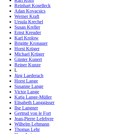
Karl Korn
Reinhart Koselleck
Adan Kovacsics
Werner Kraft
Ursula Krechel
Susan Kreller
Ernst Kreuder
Karl Krolow
Brigitte Kronauer
Horst Krüger
Michael Krüger
Günter Kunert
Reiner Kunze
L
Jürg Laederach
Horst Lange
Susanne Lange
Victor Lange
Katja Lange-Müller
Elisabeth Langgässer
Ilse Langner
Gertrud von le Fort
Jean-Pierre Lefebvre
Wilhelm Lehmann
Thomas Lehr