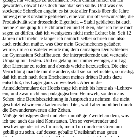
geworden, obwohl das doch machbar sein sollte. Und was das
stockende Schreiben angeht: es ist trotz aller Praxis über die Jahre
hinweg eine Konstante geblieben, eine von mir oft verwünschte, die
Produktivität sehr drosselnde Eigenheit. ‒ Stabil geblieben ist auch
meine Zuneigung für Eichhörnchen und Birken, aber ich freue mich
sagen zu dürfen, daß ich wenigstens nicht mehr Lehrer bin. Seit 12
Jahren nicht mehr. Je länger ich nämlich selber schrieb und also
auch erdulden mußte, was über mein Geschriebenes geäußert
wurde, um so obsoleter wurde mir, dem damaligen Deutschlehrer
am Gymnasium Schaffhausen, der interpretierende und wertende
Umgang mit Texten. Und es gelang mir immer weniger, am Tag
über Literatur zu reden und abends welche herzustellen. Die eine
Verrichtung machte mir die andere, statt sie zu befruchten, so madig,
daß ich mich nach dem Erscheinen meines dritten Buchs dazu
entschloß, das Lager ganz zu wechseln. Aber in die
Anmeldeformulare der Hotels trage ich mich bis heute als »Lehrer«
ein, und zwar nicht aus pädagogischem Heimweh, sondern aus
Scheu, eine Berufsbezeichnung in Anspruch zu nehmen, die nicht
geschützt ist wie ein akademischer Titel, wohl aber nobilitiert durch
die Bewundernswerten aller Zeiten.
Mäßige Selbstgewißheit und eher unmäßige Zweifel an dem, was
ich tue: auch das sind Konstanten. Um so verwirrender und
beschwingender ist es für mich, mein Tun durch ein Gremium
gebilligt zu sehn, auf dessen geballte Urteilskraft man guten