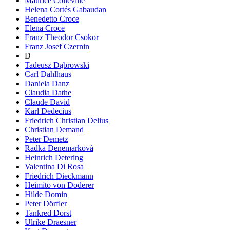
Maurice Colleville
Helena Cortés Gabaudan
Benedetto Croce
Elena Croce
Franz Theodor Csokor
Franz Josef Czernin
D
Tadeusz Dąbrowski
Carl Dahlhaus
Daniela Danz
Claudia Dathe
Claude David
Karl Dedecius
Friedrich Christian Delius
Christian Demand
Peter Demetz
Radka Denemarková
Heinrich Detering
Valentina Di Rosa
Friedrich Dieckmann
Heimito von Doderer
Hilde Domin
Peter Dörfler
Tankred Dorst
Ulrike Draesner