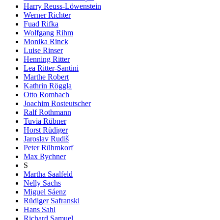
Harry Reuss-Löwenstein
Werner Richter
Fuad Rifka
Wolfgang Rihm
Monika Rinck
Luise Rinser
Henning Ritter
Lea Ritter-Santini
Marthe Robert
Kathrin Röggla
Otto Rombach
Joachim Rosteutscher
Ralf Rothmann
Tuvia Rübner
Horst Rüdiger
Jaroslav Rudiš
Peter Rühmkorf
Max Rychner
S
Martha Saalfeld
Nelly Sachs
Miguel Sáenz
Rüdiger Safranski
Hans Sahl
Richard Samuel