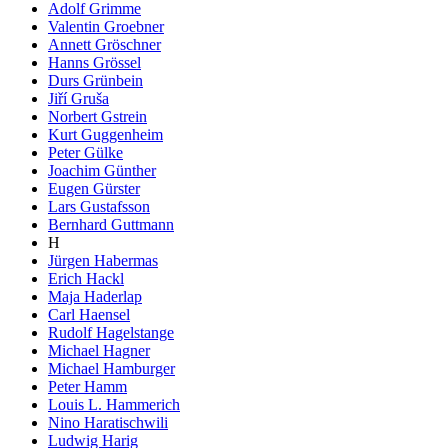
Adolf Grimme
Valentin Groebner
Annett Gröschner
Hanns Grössel
Durs Grünbein
Jiří Gruša
Norbert Gstrein
Kurt Guggenheim
Peter Gülke
Joachim Günther
Eugen Gürster
Lars Gustafsson
Bernhard Guttmann
H
Jürgen Habermas
Erich Hackl
Maja Haderlap
Carl Haensel
Rudolf Hagelstange
Michael Hagner
Michael Hamburger
Peter Hamm
Louis L. Hammerich
Nino Haratischwili
Ludwig Harig