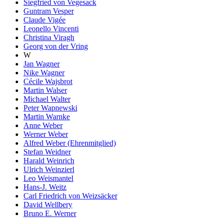
Siegfried von Vegesack
Guntram Vesper
Claude Vigée
Leonello Vincenti
Christina Viragh
Georg von der Vring
W
Jan Wagner
Nike Wagner
Cécile Wajsbrot
Martin Walser
Michael Walter
Peter Wapnewski
Martin Warnke
Anne Weber
Werner Weber
Alfred Weber (Ehrenmitglied)
Stefan Weidner
Harald Weinrich
Ulrich Weinzierl
Leo Weismantel
Hans-J. Weitz
Carl Friedrich von Weizsäcker
David Wellbery
Bruno E. Werner