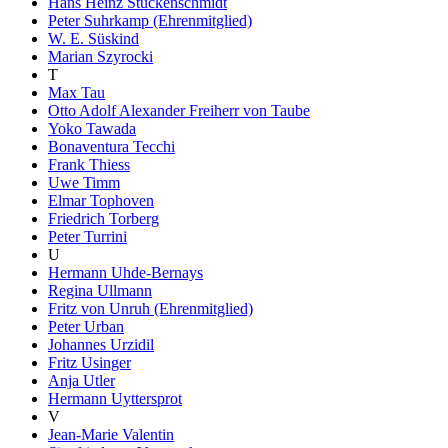
Hans Heinz Stuckenschmidt
Peter Suhrkamp (Ehrenmitglied)
W. E. Süskind
Marian Szyrocki
T
Max Tau
Otto Adolf Alexander Freiherr von Taube
Yoko Tawada
Bonaventura Tecchi
Frank Thiess
Uwe Timm
Elmar Tophoven
Friedrich Torberg
Peter Turrini
U
Hermann Uhde-Bernays
Regina Ullmann
Fritz von Unruh (Ehrenmitglied)
Peter Urban
Johannes Urzidil
Fritz Usinger
Anja Utler
Hermann Uyttersprot
V
Jean-Marie Valentin