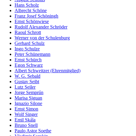
Hans Scholz
Albrecht Schöne
Franz Josef Schöningh
Ernst Schönwiese
Rudolf Alexander Schröder
Raoul Schrott
Werner von der Schulenburg
Gerhard Schulz
Ingo Schulze
Peter Schünemann
Ernst Schürch
Egon Schwarz
Albert Schweitzer (Ehrenmitglied)
W. G. Sebald
Gustav Seibt
Lutz Seiler
Jorge Semprún
Marisa Siguan
Ignazio Silone
Ernst Simon
Wolf Singer
Emil Skála
Bruno Snell
Paulo Astor Soethe