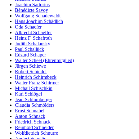
Joachim Sartorius
Bénédicte Savoy
Wolfgang Schadewaldt
Hans Joachim Schädlich
Oda Schaefer
Albrecht Schaeffer
Heinz F. Schafroth
Judith Schalansky
Paul Schallück
Edzard Schaper
Walter Scheel (Ehrenmitglied)
Jürgen Schiewe
Robert Schindel
Heinrich Schirmbeck
Walter Franz Schirmer
Michail Schischkin
Karl Schlögel
Jean Schlumberger
Claudia Schmölders
Ernst Schnabel
Anton Schnack
Friedrich Schnack
Reinhold Schneider
Wolfdietrich Schnurre
August Scholtis