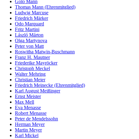
Golo Mann
Thomas Mann (Ehrenmitglied)
Ludwig Marcuse
Friedrich Märker
Odo Marquard
Fritz Martini
László Márton
Olga Martynova
Peter von Matt
Roswitha Matwin-Buschmann
Franz H. Mautner
Friederike Mayröcker
Christoph Meckel
Walter Mehring
Christian Meier
Friedrich Meinecke (Ehrenmitglied)
Karl August Meißinger
Ernst Meister
Max Mell
Eva Menasse
Robert Menasse
Peter de Mendelssohn
Herman Meyer
Martin Meyer
Karl Mickel