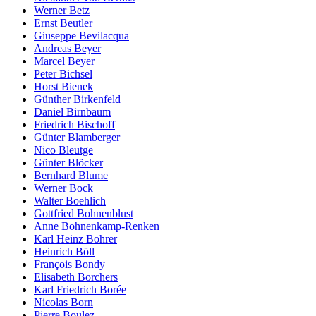
Werner Betz
Ernst Beutler
Giuseppe Bevilacqua
Andreas Beyer
Marcel Beyer
Peter Bichsel
Horst Bienek
Günther Birkenfeld
Daniel Birnbaum
Friedrich Bischoff
Günter Blamberger
Nico Bleutge
Günter Blöcker
Bernhard Blume
Werner Bock
Walter Boehlich
Gottfried Bohnenblust
Anne Bohnenkamp-Renken
Karl Heinz Bohrer
Heinrich Böll
François Bondy
Elisabeth Borchers
Karl Friedrich Borée
Nicolas Born
Pierre Boulez