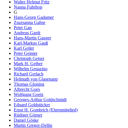
Walter Helmut Fritz
Nanna Fuhrhop
G
Hans-Georg Gadamer
Zsuzsanna Gahse
Peter Gan
Andreas Gardt
Hans-Martin Gauger
Karl-Markus Gauß
Karl Geiler
Peter Geimer
Christoph Geiser
Mark H. Gelber
Wilhelm Genazino
Richard Gerlach
Helmuth von Glasenapp
Thomas Gloning
Albrecht Goes
Wolfgang Goetz
Georges-Arthur Goldschmidt
Eduard Goldstücker
Ernst H. Gombrich (Ehrenmitglied)
Rüdiger Görner
Daniel Göske
Martin Gregor-Dellin