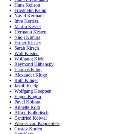
Hans Keilson
Friedhelm Kemp
Navid Kermani
Imre Kertész
Martin Kessel
Hermann Kesten
Naoji Kimura
Esther Kinsky
Sarah Kirsch
Wulf Kirsten
Wolfgang Klein
Raymond Klibansky
Thomas Kling
Alexander Kluge
Ruth Klüger
Jakob Kneip
Wolfgang Koeppen
Eugen Kogon
Pavel Kohout
Annette Kolb
Alfred Kolleritsch
Gottfried Kölwel
Werner von Koppenfels
Gustav Korlén