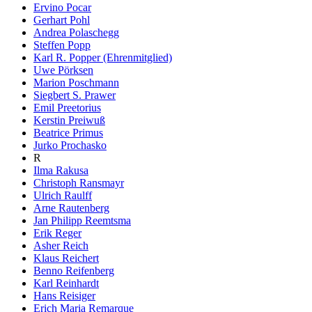
Ervino Pocar
Gerhart Pohl
Andrea Polaschegg
Steffen Popp
Karl R. Popper (Ehrenmitglied)
Uwe Pörksen
Marion Poschmann
Siegbert S. Prawer
Emil Preetorius
Kerstin Preiwuß
Beatrice Primus
Jurko Prochasko
R
Ilma Rakusa
Christoph Ransmayr
Ulrich Raulff
Arne Rautenberg
Jan Philipp Reemtsma
Erik Reger
Asher Reich
Klaus Reichert
Benno Reifenberg
Karl Reinhardt
Hans Reisiger
Erich Maria Remarque