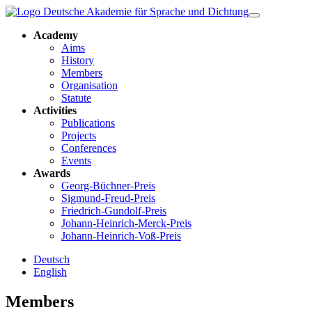
Academy
Aims
History
Members
Organisation
Statute
Activities
Publications
Projects
Conferences
Events
Awards
Georg-Büchner-Preis
Sigmund-Freud-Preis
Friedrich-Gundolf-Preis
Johann-Heinrich-Merck-Preis
Johann-Heinrich-Voß-Preis
Deutsch
English
Members