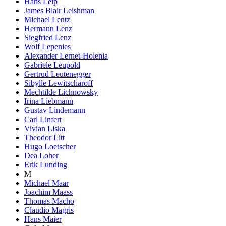
Hans Leip
James Blair Leishman
Michael Lentz
Hermann Lenz
Siegfried Lenz
Wolf Lepenies
Alexander Lernet-Holenia
Gabriele Leupold
Gertrud Leutenegger
Sibylle Lewitscharoff
Mechtilde Lichnowsky
Irina Liebmann
Gustav Lindemann
Carl Linfert
Vivian Liska
Theodor Litt
Hugo Loetscher
Dea Loher
Erik Lunding
M
Michael Maar
Joachim Maass
Thomas Macho
Claudio Magris
Hans Maier