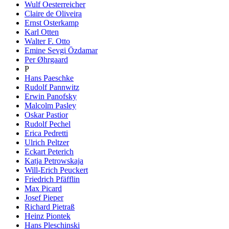
Wulf Oesterreicher
Claire de Oliveira
Ernst Osterkamp
Karl Otten
Walter F. Otto
Emine Sevgi Özdamar
Per Øhrgaard
P
Hans Paeschke
Rudolf Pannwitz
Erwin Panofsky
Malcolm Pasley
Oskar Pastior
Rudolf Pechel
Erica Pedretti
Ulrich Peltzer
Eckart Peterich
Katja Petrowskaja
Will-Erich Peuckert
Friedrich Pfäfflin
Max Picard
Josef Pieper
Richard Pietraß
Heinz Piontek
Hans Pleschinski