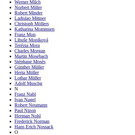
Werner Milch
Norbert Miller
Robert Minder
Ladislao Mittner
Christoph Möllers
Katharina Mommsen
Franz Mon
Libuše Moníková
Terézia Mora
Charles Morgan
Martin Mosebach
Stéphane Mosès
Günther Müller
Herta Müller
Lothar Müller
Adolf Muschg
N
Franz Nabl
Ivan Nagel
Robert Neumann
Paul Nizon
Herman Nohl
Frederick Norman
Hans Erich Nossack
O