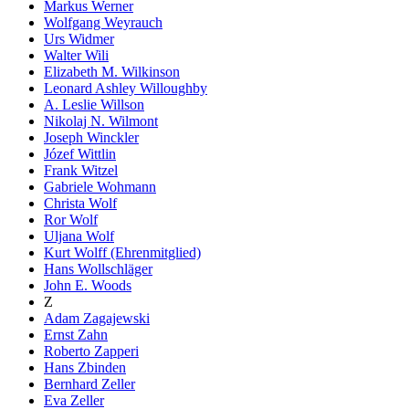
Markus Werner
Wolfgang Weyrauch
Urs Widmer
Walter Wili
Elizabeth M. Wilkinson
Leonard Ashley Willoughby
A. Leslie Willson
Nikolaj N. Wilmont
Joseph Winckler
Józef Wittlin
Frank Witzel
Gabriele Wohmann
Christa Wolf
Ror Wolf
Uljana Wolf
Kurt Wolff (Ehrenmitglied)
Hans Wollschläger
John E. Woods
Z
Adam Zagajewski
Ernst Zahn
Roberto Zapperi
Hans Zbinden
Bernhard Zeller
Eva Zeller