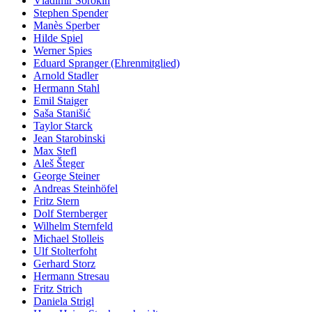
Vladimir Sorokin
Stephen Spender
Manès Sperber
Hilde Spiel
Werner Spies
Eduard Spranger (Ehrenmitglied)
Arnold Stadler
Hermann Stahl
Emil Staiger
Saša Stanišić
Taylor Starck
Jean Starobinski
Max Stefl
Aleš Šteger
George Steiner
Andreas Steinhöfel
Fritz Stern
Dolf Sternberger
Wilhelm Sternfeld
Michael Stolleis
Ulf Stolterfoht
Gerhard Storz
Hermann Stresau
Fritz Strich
Daniela Strigl