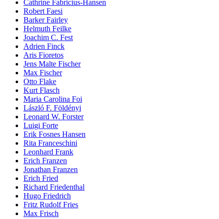
Cathrine Fabricius-Hansen
Robert Faesi
Barker Fairley
Helmuth Feilke
Joachim C. Fest
Adrien Finck
Aris Fioretos
Jens Malte Fischer
Max Fischer
Otto Flake
Kurt Flasch
Maria Carolina Foi
László F. Földényi
Leonard W. Forster
Luigi Forte
Erik Fosnes Hansen
Rita Franceschini
Leonhard Frank
Erich Franzen
Jonathan Franzen
Erich Fried
Richard Friedenthal
Hugo Friedrich
Fritz Rudolf Fries
Max Frisch