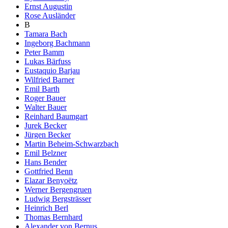
Ernst Augustin
Rose Ausländer
B
Tamara Bach
Ingeborg Bachmann
Peter Bamm
Lukas Bärfuss
Eustaquio Barjau
Wilfried Barner
Emil Barth
Roger Bauer
Walter Bauer
Reinhard Baumgart
Jurek Becker
Jürgen Becker
Martin Beheim-Schwarzbach
Emil Belzner
Hans Bender
Gottfried Benn
Elazar Benyoëtz
Werner Bergengruen
Ludwig Bergsträsser
Heinrich Berl
Thomas Bernhard
Alexander von Bernus