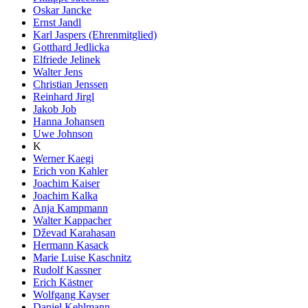
Oskar Jancke
Ernst Jandl
Karl Jaspers (Ehrenmitglied)
Gotthard Jedlicka
Elfriede Jelinek
Walter Jens
Christian Jenssen
Reinhard Jirgl
Jakob Job
Hanna Johansen
Uwe Johnson
K
Werner Kaegi
Erich von Kahler
Joachim Kaiser
Joachim Kalka
Anja Kampmann
Walter Kappacher
Dževad Karahasan
Hermann Kasack
Marie Luise Kaschnitz
Rudolf Kassner
Erich Kästner
Wolfgang Kayser
Daniel Kehlmann