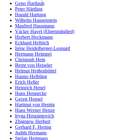
Geno Hartlaub
Peter Härtling
Harald Hartung
Wilhelm Hausenstein
Manfred Hausmann
Václav Havel (Ehrenmitglied)
Herbert Heckmann
Eckhard Heftrich
Irène Heidelberger-Leonard
Hermann Heimpel
Christoph Hein
Bernt von Heiseler
Helmut Heißenbüttel
Hanno Helbling
Erich Heller
Heinrich Henel
Hans Hennecke
Georg Hensel
Hartmut von Hentig
Hans Werner Henze
Iryna Herasimovich
Zbigniew Herbert
Gerhard F. Hering
Judith Hermann
Stefan Hertmans