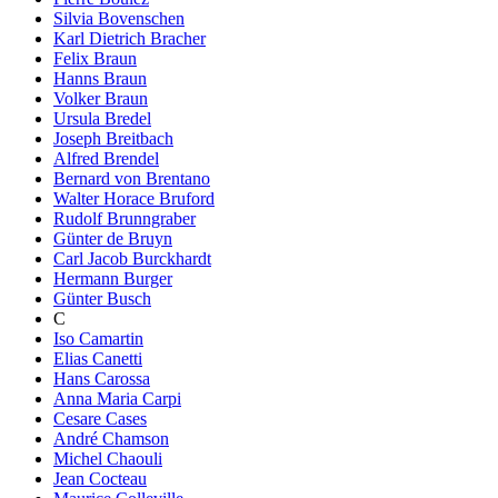
Silvia Bovenschen
Karl Dietrich Bracher
Felix Braun
Hanns Braun
Volker Braun
Ursula Bredel
Joseph Breitbach
Alfred Brendel
Bernard von Brentano
Walter Horace Bruford
Rudolf Brunngraber
Günter de Bruyn
Carl Jacob Burckhardt
Hermann Burger
Günter Busch
C
Iso Camartin
Elias Canetti
Hans Carossa
Anna Maria Carpi
Cesare Cases
André Chamson
Michel Chaouli
Jean Cocteau