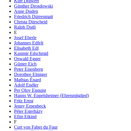
Kurt Drawert
Günther Drosdowski
Anne Duden
Friedrich Dürrenmatt
Christa Dürscheid
Ralph Dutli
E
Josef Eberle
Johannes Edfelt
Elisabeth Edl
Kasimir Edschmid
Oswald Egger
Günter Eich
Peter Eisenberg
Dorothee Elmiger
Mathias Énard
Adolf Endler
Per Olov Enquist
Hanns W. Eppelsheimer (Ehrenmitglied)
Fritz Ernst
Jenny Erpenbeck
Péter Esterházy
Efim Etkind
F
Curt von Faber du Faur