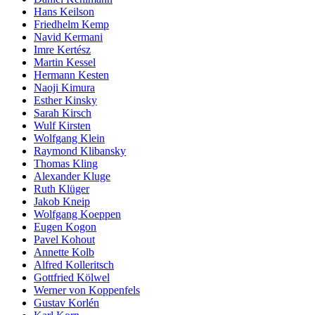
Hans Keilson
Friedhelm Kemp
Navid Kermani
Imre Kertész
Martin Kessel
Hermann Kesten
Naoji Kimura
Esther Kinsky
Sarah Kirsch
Wulf Kirsten
Wolfgang Klein
Raymond Klibansky
Thomas Kling
Alexander Kluge
Ruth Klüger
Jakob Kneip
Wolfgang Koeppen
Eugen Kogon
Pavel Kohout
Annette Kolb
Alfred Kolleritsch
Gottfried Kölwel
Werner von Koppenfels
Gustav Korlén