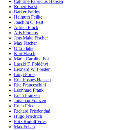
Cathrine Fabricius-Hansen
Robert Faesi
Barker Fairley
Helmuth Feilke
Joachim C. Fest
Adrien Finck
Aris Fioretos
Jens Malte Fischer
Max Fischer
Otto Flake
Kurt Flasch
Maria Carolina Foi
László F. Földényi
Leonard W. Forster
Luigi Forte
Erik Fosnes Hansen
Rita Franceschini
Leonhard Frank
Erich Franzen
Jonathan Franzen
Erich Fried
Richard Friedenthal
Hugo Friedrich
Fritz Rudolf Fries
Max Frisch