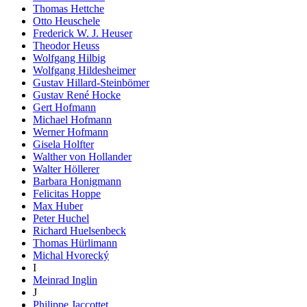
Thomas Hettche
Otto Heuschele
Frederick W. J. Heuser
Theodor Heuss
Wolfgang Hilbig
Wolfgang Hildesheimer
Gustav Hillard-Steinbömer
Gustav René Hocke
Gert Hofmann
Michael Hofmann
Werner Hofmann
Gisela Holfter
Walther von Hollander
Walter Höllerer
Barbara Honigmann
Felicitas Hoppe
Max Huber
Peter Huchel
Richard Huelsenbeck
Thomas Hürlimann
Michal Hvorecký
I
Meinrad Inglin
J
Philippe Jaccottet