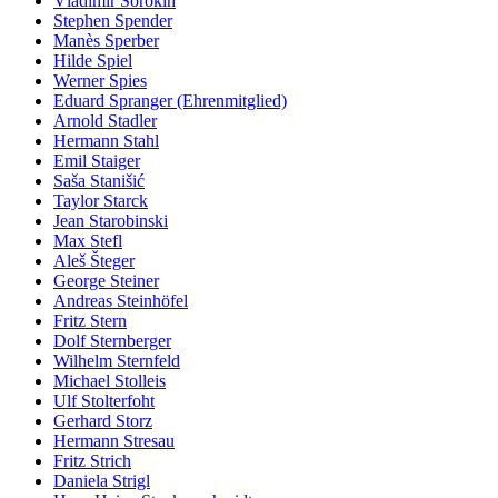
Vladimir Sorokin
Stephen Spender
Manès Sperber
Hilde Spiel
Werner Spies
Eduard Spranger (Ehrenmitglied)
Arnold Stadler
Hermann Stahl
Emil Staiger
Saša Stanišić
Taylor Starck
Jean Starobinski
Max Stefl
Aleš Šteger
George Steiner
Andreas Steinhöfel
Fritz Stern
Dolf Sternberger
Wilhelm Sternfeld
Michael Stolleis
Ulf Stolterfoht
Gerhard Storz
Hermann Stresau
Fritz Strich
Daniela Strigl