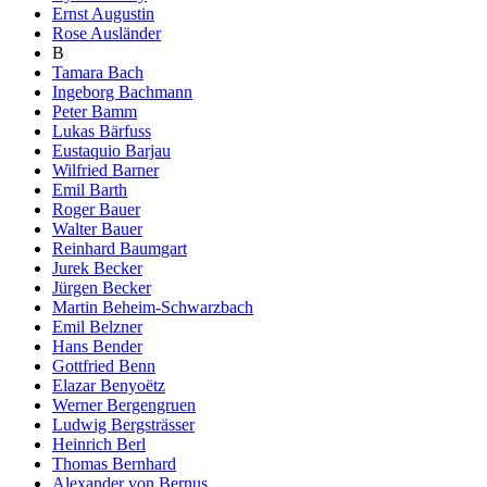
Ernst Augustin
Rose Ausländer
B
Tamara Bach
Ingeborg Bachmann
Peter Bamm
Lukas Bärfuss
Eustaquio Barjau
Wilfried Barner
Emil Barth
Roger Bauer
Walter Bauer
Reinhard Baumgart
Jurek Becker
Jürgen Becker
Martin Beheim-Schwarzbach
Emil Belzner
Hans Bender
Gottfried Benn
Elazar Benyoëtz
Werner Bergengruen
Ludwig Bergsträsser
Heinrich Berl
Thomas Bernhard
Alexander von Bernus