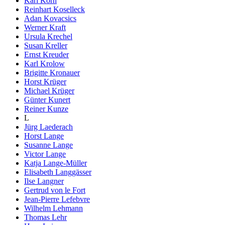
Karl Korn
Reinhart Koselleck
Adan Kovacsics
Werner Kraft
Ursula Krechel
Susan Kreller
Ernst Kreuder
Karl Krolow
Brigitte Kronauer
Horst Krüger
Michael Krüger
Günter Kunert
Reiner Kunze
L
Jürg Laederach
Horst Lange
Susanne Lange
Victor Lange
Katja Lange-Müller
Elisabeth Langgässer
Ilse Langner
Gertrud von le Fort
Jean-Pierre Lefebvre
Wilhelm Lehmann
Thomas Lehr