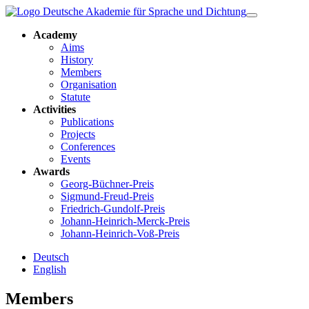
Academy
Aims
History
Members
Organisation
Statute
Activities
Publications
Projects
Conferences
Events
Awards
Georg-Büchner-Preis
Sigmund-Freud-Preis
Friedrich-Gundolf-Preis
Johann-Heinrich-Merck-Preis
Johann-Heinrich-Voß-Preis
Deutsch
English
Members