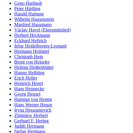
Geno Hartlaub
Peter Härtling
Harald Hartung
Wilhelm Hausenstein
Manfred Hausmann
Václav Havel (Ehrenmitglied)
Herbert Heckmann
Eckhard Heftrich
Irène Heidelberger-Leonard
Hermann Heimpel
Christoph Hein
Bernt von Heiseler
Helmut Heißenbüttel
Hanno Helbling
Erich Heller
Heinrich Henel
Hans Hennecke
Georg Hensel
Hartmut von Hentig
Hans Werner Henze
Iryna Herasimovich
Zbigniew Herbert
Gerhard F. Hering
Judith Hermann
Stefan Hertmans