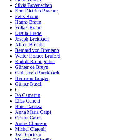
Silvia Bovenschen
Karl Dietrich Bracher
Felix Braun
Hanns Braun
Volker Braun
Ursula Bredel
Joseph Breitbach
Alfred Brendel
Bernard von Brentano
Walter Horace Bruford
Rudolf Brunngraber
Günter de Bruyn
Carl Jacob Burckhardt
Hermann Burger
Günter Busch
C
Iso Camartin
Elias Canetti
Hans Carossa
Anna Maria Carpi
Cesare Cases
André Chamson
Michel Chaouli
Jean Cocteau