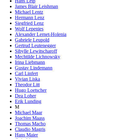
Hans Leip
James Blair Leishman
Michael Lentz
Hermann Lenz
Siegfried Lenz
Wolf Lepenies
Alexander Lernet-Holenia
Gabriele Leupold
Gertrud Leutenegger
Sibylle Lewitscharoff
Mechtilde Lichnowsky
Irina Liebmann
Gustav Lindemann
Carl Linfert
Vivian Liska
Theodor Litt
Hugo Loetscher
Dea Loher
Erik Lunding
M
Michael Maar
Joachim Maass
Thomas Macho
Claudio Magris
Hans Maier