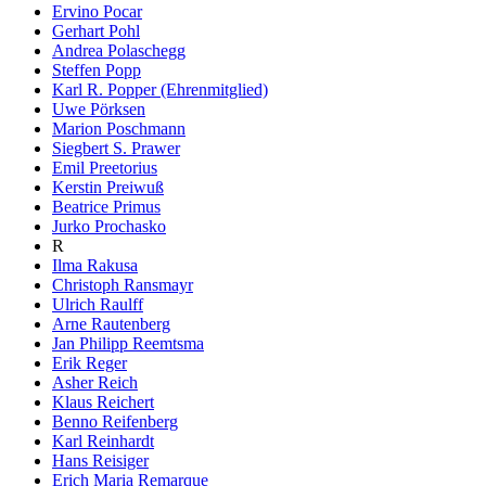
Ervino Pocar
Gerhart Pohl
Andrea Polaschegg
Steffen Popp
Karl R. Popper (Ehrenmitglied)
Uwe Pörksen
Marion Poschmann
Siegbert S. Prawer
Emil Preetorius
Kerstin Preiwuß
Beatrice Primus
Jurko Prochasko
R
Ilma Rakusa
Christoph Ransmayr
Ulrich Raulff
Arne Rautenberg
Jan Philipp Reemtsma
Erik Reger
Asher Reich
Klaus Reichert
Benno Reifenberg
Karl Reinhardt
Hans Reisiger
Erich Maria Remarque