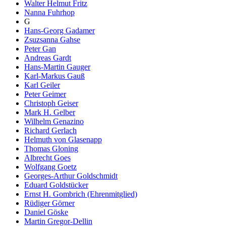
Walter Helmut Fritz
Nanna Fuhrhop
G
Hans-Georg Gadamer
Zsuzsanna Gahse
Peter Gan
Andreas Gardt
Hans-Martin Gauger
Karl-Markus Gauß
Karl Geiler
Peter Geimer
Christoph Geiser
Mark H. Gelber
Wilhelm Genazino
Richard Gerlach
Helmuth von Glasenapp
Thomas Gloning
Albrecht Goes
Wolfgang Goetz
Georges-Arthur Goldschmidt
Eduard Goldstücker
Ernst H. Gombrich (Ehrenmitglied)
Rüdiger Görner
Daniel Göske
Martin Gregor-Dellin