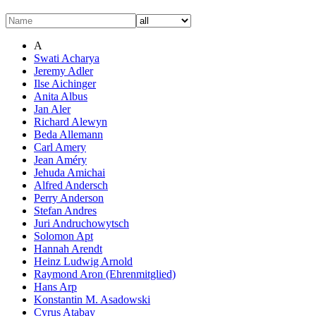
A
Swati Acharya
Jeremy Adler
Ilse Aichinger
Anita Albus
Jan Aler
Richard Alewyn
Beda Allemann
Carl Amery
Jean Améry
Jehuda Amichai
Alfred Andersch
Perry Anderson
Stefan Andres
Juri Andruchowytsch
Solomon Apt
Hannah Arendt
Heinz Ludwig Arnold
Raymond Aron (Ehrenmitglied)
Hans Arp
Konstantin M. Asadowski
Cyrus Atabay