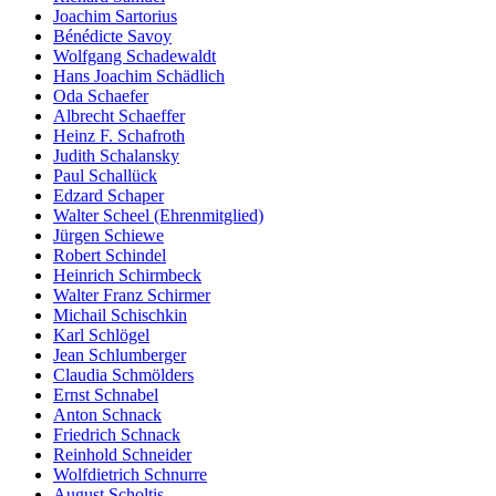
Joachim Sartorius
Bénédicte Savoy
Wolfgang Schadewaldt
Hans Joachim Schädlich
Oda Schaefer
Albrecht Schaeffer
Heinz F. Schafroth
Judith Schalansky
Paul Schallück
Edzard Schaper
Walter Scheel (Ehrenmitglied)
Jürgen Schiewe
Robert Schindel
Heinrich Schirmbeck
Walter Franz Schirmer
Michail Schischkin
Karl Schlögel
Jean Schlumberger
Claudia Schmölders
Ernst Schnabel
Anton Schnack
Friedrich Schnack
Reinhold Schneider
Wolfdietrich Schnurre
August Scholtis