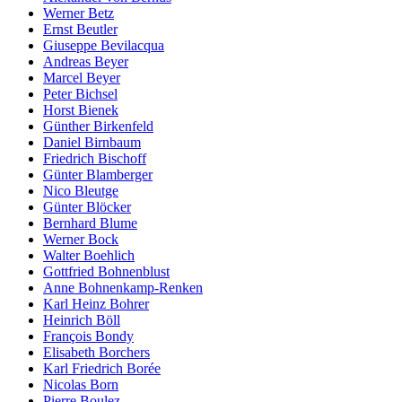
Werner Betz
Ernst Beutler
Giuseppe Bevilacqua
Andreas Beyer
Marcel Beyer
Peter Bichsel
Horst Bienek
Günther Birkenfeld
Daniel Birnbaum
Friedrich Bischoff
Günter Blamberger
Nico Bleutge
Günter Blöcker
Bernhard Blume
Werner Bock
Walter Boehlich
Gottfried Bohnenblust
Anne Bohnenkamp-Renken
Karl Heinz Bohrer
Heinrich Böll
François Bondy
Elisabeth Borchers
Karl Friedrich Borée
Nicolas Born
Pierre Boulez