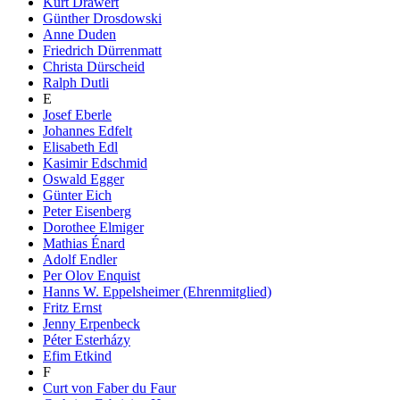
Kurt Drawert
Günther Drosdowski
Anne Duden
Friedrich Dürrenmatt
Christa Dürscheid
Ralph Dutli
E
Josef Eberle
Johannes Edfelt
Elisabeth Edl
Kasimir Edschmid
Oswald Egger
Günter Eich
Peter Eisenberg
Dorothee Elmiger
Mathias Énard
Adolf Endler
Per Olov Enquist
Hanns W. Eppelsheimer (Ehrenmitglied)
Fritz Ernst
Jenny Erpenbeck
Péter Esterházy
Efim Etkind
F
Curt von Faber du Faur