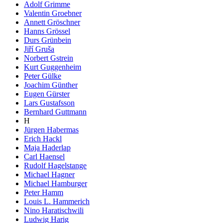
Adolf Grimme
Valentin Groebner
Annett Gröschner
Hanns Grössel
Durs Grünbein
Jiří Gruša
Norbert Gstrein
Kurt Guggenheim
Peter Gülke
Joachim Günther
Eugen Gürster
Lars Gustafsson
Bernhard Guttmann
H
Jürgen Habermas
Erich Hackl
Maja Haderlap
Carl Haensel
Rudolf Hagelstange
Michael Hagner
Michael Hamburger
Peter Hamm
Louis L. Hammerich
Nino Haratischwili
Ludwig Harig