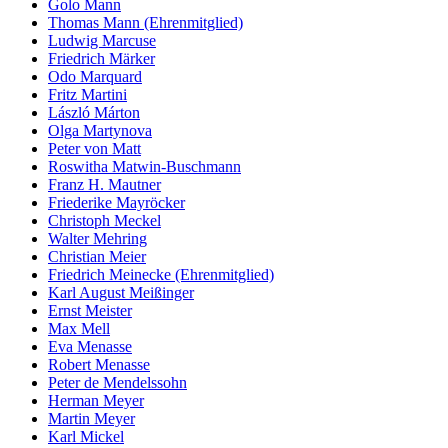
Golo Mann
Thomas Mann (Ehrenmitglied)
Ludwig Marcuse
Friedrich Märker
Odo Marquard
Fritz Martini
László Márton
Olga Martynova
Peter von Matt
Roswitha Matwin-Buschmann
Franz H. Mautner
Friederike Mayröcker
Christoph Meckel
Walter Mehring
Christian Meier
Friedrich Meinecke (Ehrenmitglied)
Karl August Meißinger
Ernst Meister
Max Mell
Eva Menasse
Robert Menasse
Peter de Mendelssohn
Herman Meyer
Martin Meyer
Karl Mickel