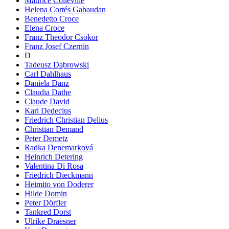
Maurice Colleville
Helena Cortés Gabaudan
Benedetto Croce
Elena Croce
Franz Theodor Csokor
Franz Josef Czernin
D
Tadeusz Dąbrowski
Carl Dahlhaus
Daniela Danz
Claudia Dathe
Claude David
Karl Dedecius
Friedrich Christian Delius
Christian Demand
Peter Demetz
Radka Denemarková
Heinrich Detering
Valentina Di Rosa
Friedrich Dieckmann
Heimito von Doderer
Hilde Domin
Peter Dörfler
Tankred Dorst
Ulrike Draesner