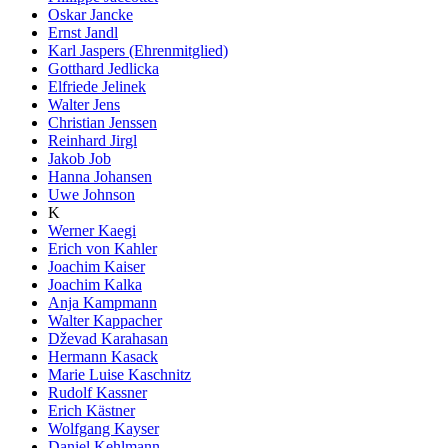
Oskar Jancke
Ernst Jandl
Karl Jaspers (Ehrenmitglied)
Gotthard Jedlicka
Elfriede Jelinek
Walter Jens
Christian Jenssen
Reinhard Jirgl
Jakob Job
Hanna Johansen
Uwe Johnson
K
Werner Kaegi
Erich von Kahler
Joachim Kaiser
Joachim Kalka
Anja Kampmann
Walter Kappacher
Dževad Karahasan
Hermann Kasack
Marie Luise Kaschnitz
Rudolf Kassner
Erich Kästner
Wolfgang Kayser
Daniel Kehlmann