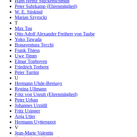
Hans Heinz Stuckenschmidt
Peter Suhrkamp (Ehrenmitglied)
W. E. Süskind
Marian Szyrocki
T
Max Tau
Otto Adolf Alexander Freiherr von Taube
Yoko Tawada
Bonaventura Tecchi
Frank Thiess
Uwe Timm
Elmar Tophoven
Friedrich Torberg
Peter Turrini
U
Hermann Uhde-Bernays
Regina Ullmann
Fritz von Unruh (Ehrenmitglied)
Peter Urban
Johannes Urzidil
Fritz Usinger
Anja Utler
Hermann Uyttersprot
V
Jean-Marie Valentin