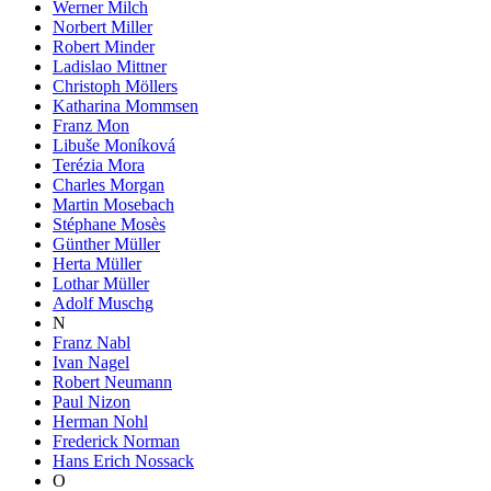
Werner Milch
Norbert Miller
Robert Minder
Ladislao Mittner
Christoph Möllers
Katharina Mommsen
Franz Mon
Libuše Moníková
Terézia Mora
Charles Morgan
Martin Mosebach
Stéphane Mosès
Günther Müller
Herta Müller
Lothar Müller
Adolf Muschg
N
Franz Nabl
Ivan Nagel
Robert Neumann
Paul Nizon
Herman Nohl
Frederick Norman
Hans Erich Nossack
O