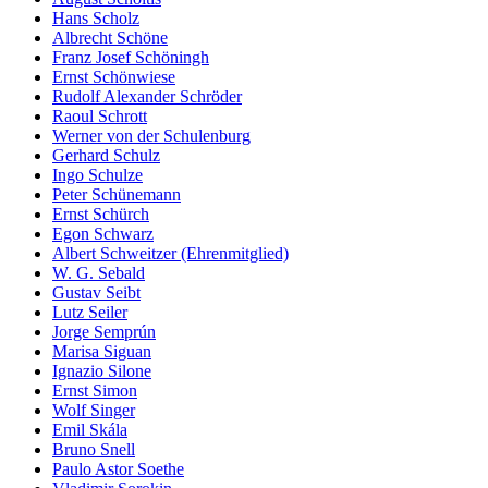
Hans Scholz
Albrecht Schöne
Franz Josef Schöningh
Ernst Schönwiese
Rudolf Alexander Schröder
Raoul Schrott
Werner von der Schulenburg
Gerhard Schulz
Ingo Schulze
Peter Schünemann
Ernst Schürch
Egon Schwarz
Albert Schweitzer (Ehrenmitglied)
W. G. Sebald
Gustav Seibt
Lutz Seiler
Jorge Semprún
Marisa Siguan
Ignazio Silone
Ernst Simon
Wolf Singer
Emil Skála
Bruno Snell
Paulo Astor Soethe