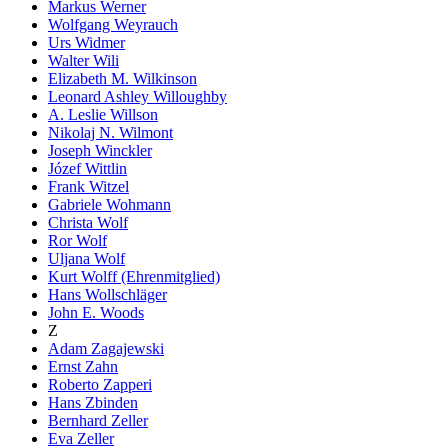
Markus Werner
Wolfgang Weyrauch
Urs Widmer
Walter Wili
Elizabeth M. Wilkinson
Leonard Ashley Willoughby
A. Leslie Willson
Nikolaj N. Wilmont
Joseph Winckler
Józef Wittlin
Frank Witzel
Gabriele Wohmann
Christa Wolf
Ror Wolf
Uljana Wolf
Kurt Wolff (Ehrenmitglied)
Hans Wollschläger
John E. Woods
Z
Adam Zagajewski
Ernst Zahn
Roberto Zapperi
Hans Zbinden
Bernhard Zeller
Eva Zeller