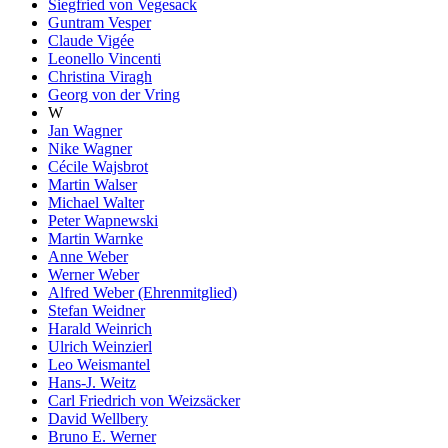
Siegfried von Vegesack
Guntram Vesper
Claude Vigée
Leonello Vincenti
Christina Viragh
Georg von der Vring
W
Jan Wagner
Nike Wagner
Cécile Wajsbrot
Martin Walser
Michael Walter
Peter Wapnewski
Martin Warnke
Anne Weber
Werner Weber
Alfred Weber (Ehrenmitglied)
Stefan Weidner
Harald Weinrich
Ulrich Weinzierl
Leo Weismantel
Hans-J. Weitz
Carl Friedrich von Weizsäcker
David Wellbery
Bruno E. Werner