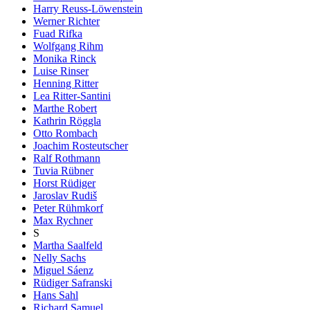
Harry Reuss-Löwenstein
Werner Richter
Fuad Rifka
Wolfgang Rihm
Monika Rinck
Luise Rinser
Henning Ritter
Lea Ritter-Santini
Marthe Robert
Kathrin Röggla
Otto Rombach
Joachim Rosteutscher
Ralf Rothmann
Tuvia Rübner
Horst Rüdiger
Jaroslav Rudiš
Peter Rühmkorf
Max Rychner
S
Martha Saalfeld
Nelly Sachs
Miguel Sáenz
Rüdiger Safranski
Hans Sahl
Richard Samuel