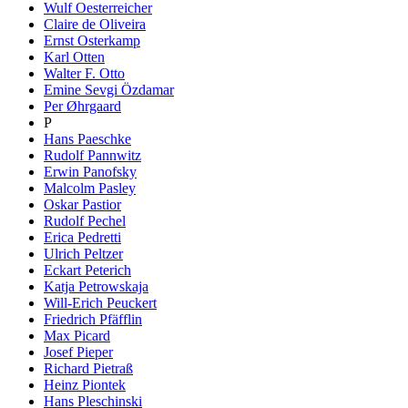
Wulf Oesterreicher
Claire de Oliveira
Ernst Osterkamp
Karl Otten
Walter F. Otto
Emine Sevgi Özdamar
Per Øhrgaard
P
Hans Paeschke
Rudolf Pannwitz
Erwin Panofsky
Malcolm Pasley
Oskar Pastior
Rudolf Pechel
Erica Pedretti
Ulrich Peltzer
Eckart Peterich
Katja Petrowskaja
Will-Erich Peuckert
Friedrich Pfäfflin
Max Picard
Josef Pieper
Richard Pietraß
Heinz Piontek
Hans Pleschinski