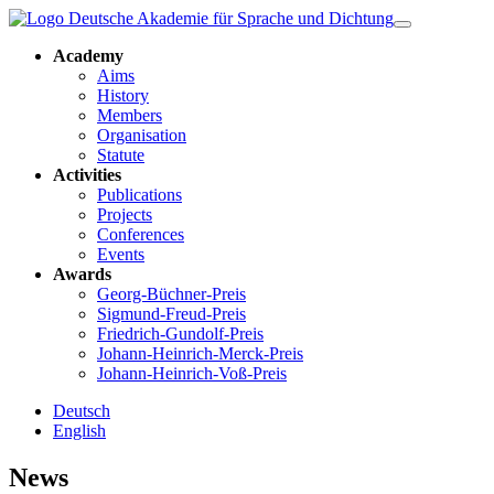
Academy
Aims
History
Members
Organisation
Statute
Activities
Publications
Projects
Conferences
Events
Awards
Georg-Büchner-Preis
Sigmund-Freud-Preis
Friedrich-Gundolf-Preis
Johann-Heinrich-Merck-Preis
Johann-Heinrich-Voß-Preis
Deutsch
English
News