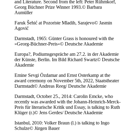
and Literature. Second from the left: Peter Rühmkorf,
Georg Büchner Prize Winner 1993.
© Barbara
Aumüller
Faruk Šehić at Pozoriste Mladih, Sarajevo
© Jasmin
Agović
Darmstadt, 1965: Günter Grass is honoured with the
»Georg-Büchner-Preis«
© Deutsche Akademie
Europa?, Podiumsgespräche am 27.2. in der Akademie
der Künste, Berlin. Im Bild Richard Swartz
© Deutsche
Akademie
Emine Sevgi Özdamar and Ernst Osterkamp at the
award ceremony on November 5th, 2022, Staatstheater
Darmstadt
© Andreas Reeg/ Deutsche Akademie
Darmstadt, October 25., 2014: Carolin Emcke, who
recently was awarded with the Johann-Heinrich-Merck-
Preis für literarische Kritik und Essay, is talking to Ruth
Klüger (r.)
© Jens Gerdes/ Deutsche Akademie
Istanbul, 2010: Volker Braun (l.) is talking to Ingo
Schulze
© Jürgen Bauer