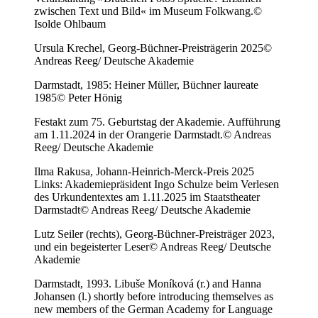
zwischen Text und Bild« im Museum Folkwang.
©
Isolde Ohlbaum
Ursula Krechel, Georg-Büchner-Preisträgerin 2025
©
Andreas Reeg/ Deutsche Akademie
Darmstadt, 1985: Heiner Müller, Büchner laureate
1985
© Peter Hönig
Festakt zum 75. Geburtstag der Akademie. Aufführung
am 1.11.2024 in der Orangerie Darmstadt.
© Andreas
Reeg/ Deutsche Akademie
Ilma Rakusa, Johann-Heinrich-Merck-Preis 2025
Links: Akademiepräsident Ingo Schulze beim Verlesen
des Urkundentextes am 1.11.2025 im Staatstheater
Darmstadt
© Andreas Reeg/ Deutsche Akademie
Lutz Seiler (rechts), Georg-Büchner-Preisträger 2023,
und ein begeisterter Leser
© Andreas Reeg/ Deutsche
Akademie
Darmstadt, 1993. Libuše Moníková (r.) and Hanna
Johansen (l.) shortly before introducing themselves as
new members of the German Academy for Language