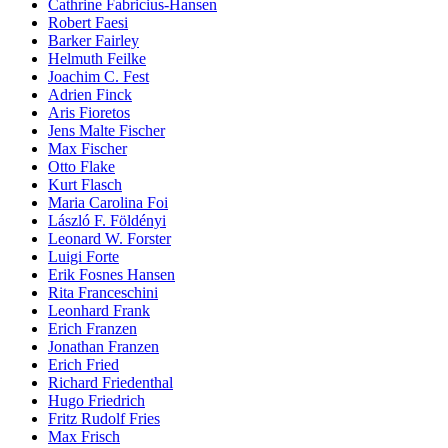
Cathrine Fabricius-Hansen
Robert Faesi
Barker Fairley
Helmuth Feilke
Joachim C. Fest
Adrien Finck
Aris Fioretos
Jens Malte Fischer
Max Fischer
Otto Flake
Kurt Flasch
Maria Carolina Foi
László F. Földényi
Leonard W. Forster
Luigi Forte
Erik Fosnes Hansen
Rita Franceschini
Leonhard Frank
Erich Franzen
Jonathan Franzen
Erich Fried
Richard Friedenthal
Hugo Friedrich
Fritz Rudolf Fries
Max Frisch