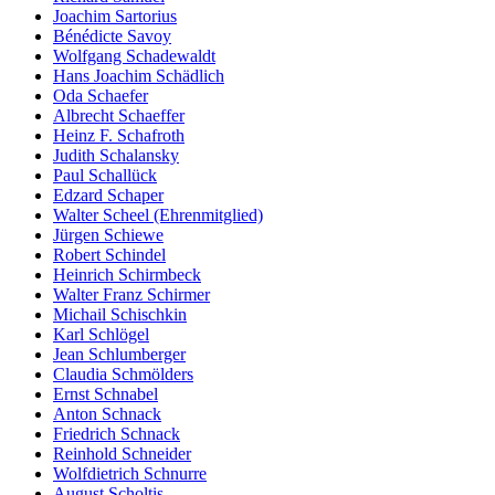
Joachim Sartorius
Bénédicte Savoy
Wolfgang Schadewaldt
Hans Joachim Schädlich
Oda Schaefer
Albrecht Schaeffer
Heinz F. Schafroth
Judith Schalansky
Paul Schallück
Edzard Schaper
Walter Scheel (Ehrenmitglied)
Jürgen Schiewe
Robert Schindel
Heinrich Schirmbeck
Walter Franz Schirmer
Michail Schischkin
Karl Schlögel
Jean Schlumberger
Claudia Schmölders
Ernst Schnabel
Anton Schnack
Friedrich Schnack
Reinhold Schneider
Wolfdietrich Schnurre
August Scholtis