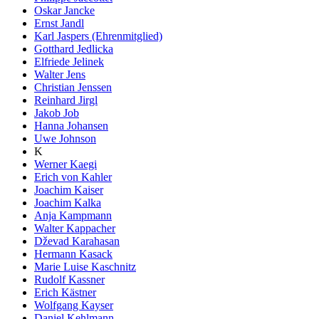
Oskar Jancke
Ernst Jandl
Karl Jaspers (Ehrenmitglied)
Gotthard Jedlicka
Elfriede Jelinek
Walter Jens
Christian Jenssen
Reinhard Jirgl
Jakob Job
Hanna Johansen
Uwe Johnson
K
Werner Kaegi
Erich von Kahler
Joachim Kaiser
Joachim Kalka
Anja Kampmann
Walter Kappacher
Dževad Karahasan
Hermann Kasack
Marie Luise Kaschnitz
Rudolf Kassner
Erich Kästner
Wolfgang Kayser
Daniel Kehlmann