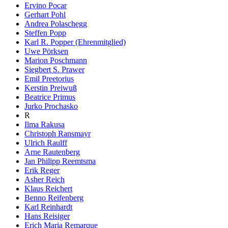
Ervino Pocar
Gerhart Pohl
Andrea Polaschegg
Steffen Popp
Karl R. Popper (Ehrenmitglied)
Uwe Pörksen
Marion Poschmann
Siegbert S. Prawer
Emil Preetorius
Kerstin Preiwuß
Beatrice Primus
Jurko Prochasko
R
Ilma Rakusa
Christoph Ransmayr
Ulrich Raulff
Arne Rautenberg
Jan Philipp Reemtsma
Erik Reger
Asher Reich
Klaus Reichert
Benno Reifenberg
Karl Reinhardt
Hans Reisiger
Erich Maria Remarque