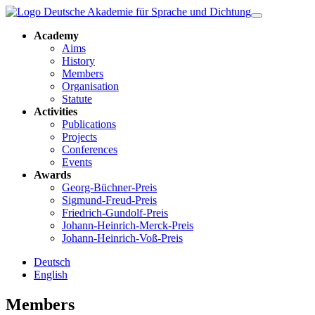
Academy
Aims
History
Members
Organisation
Statute
Activities
Publications
Projects
Conferences
Events
Awards
Georg-Büchner-Preis
Sigmund-Freud-Preis
Friedrich-Gundolf-Preis
Johann-Heinrich-Merck-Preis
Johann-Heinrich-Voß-Preis
Deutsch
English
Members