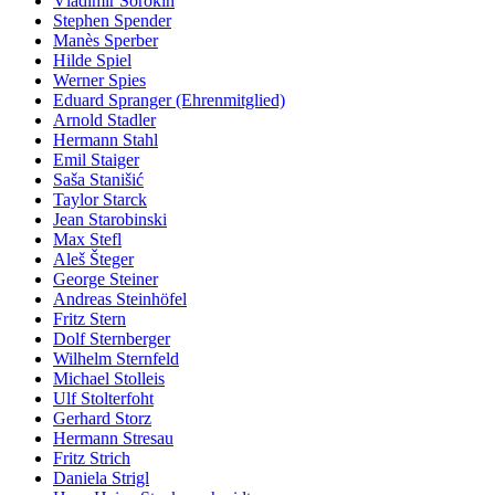
Vladimir Sorokin
Stephen Spender
Manès Sperber
Hilde Spiel
Werner Spies
Eduard Spranger (Ehrenmitglied)
Arnold Stadler
Hermann Stahl
Emil Staiger
Saša Stanišić
Taylor Starck
Jean Starobinski
Max Stefl
Aleš Šteger
George Steiner
Andreas Steinhöfel
Fritz Stern
Dolf Sternberger
Wilhelm Sternfeld
Michael Stolleis
Ulf Stolterfoht
Gerhard Storz
Hermann Stresau
Fritz Strich
Daniela Strigl