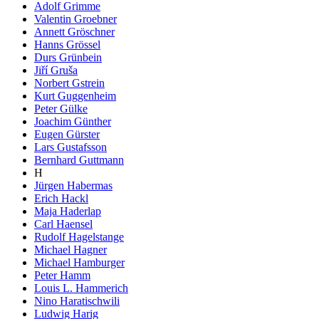
Adolf Grimme
Valentin Groebner
Annett Gröschner
Hanns Grössel
Durs Grünbein
Jiří Gruša
Norbert Gstrein
Kurt Guggenheim
Peter Gülke
Joachim Günther
Eugen Gürster
Lars Gustafsson
Bernhard Guttmann
H
Jürgen Habermas
Erich Hackl
Maja Haderlap
Carl Haensel
Rudolf Hagelstange
Michael Hagner
Michael Hamburger
Peter Hamm
Louis L. Hammerich
Nino Haratischwili
Ludwig Harig