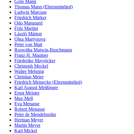
Golo Mann
Thomas Mann (Ehrenmitglied)
Ludwig Marcuse
Friedrich Märker
Odo Marquard
Fritz Martini
László Márton
Olga Martynova
Peter von Matt
Roswitha Matwin-Buschmann
Franz H. Mautner
Friederike Mayröcker
Christoph Meckel
Walter Mehring
Christian Meier
Friedrich Meinecke (Ehrenmitglied)
Karl August Meißinger
Ernst Meister
Max Mell
Eva Menasse
Robert Menasse
Peter de Mendelssohn
Herman Meyer
Martin Meyer
Karl Mickel