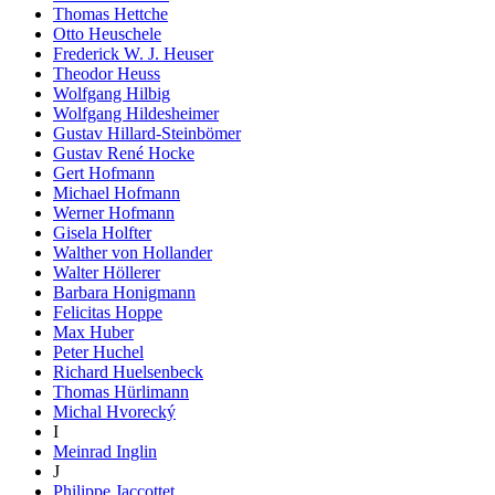
Thomas Hettche
Otto Heuschele
Frederick W. J. Heuser
Theodor Heuss
Wolfgang Hilbig
Wolfgang Hildesheimer
Gustav Hillard-Steinbömer
Gustav René Hocke
Gert Hofmann
Michael Hofmann
Werner Hofmann
Gisela Holfter
Walther von Hollander
Walter Höllerer
Barbara Honigmann
Felicitas Hoppe
Max Huber
Peter Huchel
Richard Huelsenbeck
Thomas Hürlimann
Michal Hvorecký
I
Meinrad Inglin
J
Philippe Jaccottet