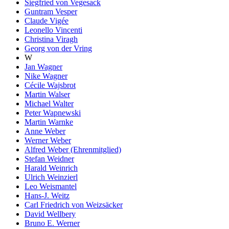
Siegfried von Vegesack
Guntram Vesper
Claude Vigée
Leonello Vincenti
Christina Viragh
Georg von der Vring
W
Jan Wagner
Nike Wagner
Cécile Wajsbrot
Martin Walser
Michael Walter
Peter Wapnewski
Martin Warnke
Anne Weber
Werner Weber
Alfred Weber (Ehrenmitglied)
Stefan Weidner
Harald Weinrich
Ulrich Weinzierl
Leo Weismantel
Hans-J. Weitz
Carl Friedrich von Weizsäcker
David Wellbery
Bruno E. Werner