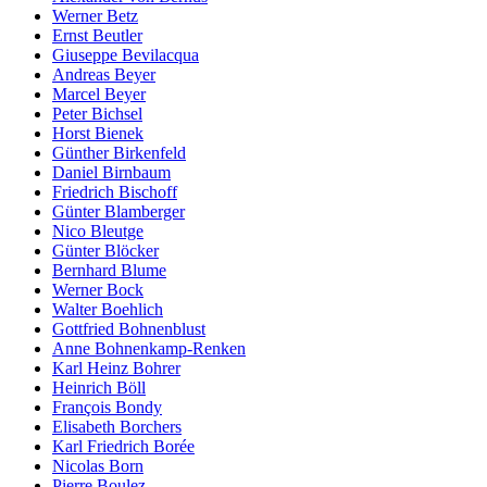
Werner Betz
Ernst Beutler
Giuseppe Bevilacqua
Andreas Beyer
Marcel Beyer
Peter Bichsel
Horst Bienek
Günther Birkenfeld
Daniel Birnbaum
Friedrich Bischoff
Günter Blamberger
Nico Bleutge
Günter Blöcker
Bernhard Blume
Werner Bock
Walter Boehlich
Gottfried Bohnenblust
Anne Bohnenkamp-Renken
Karl Heinz Bohrer
Heinrich Böll
François Bondy
Elisabeth Borchers
Karl Friedrich Borée
Nicolas Born
Pierre Boulez