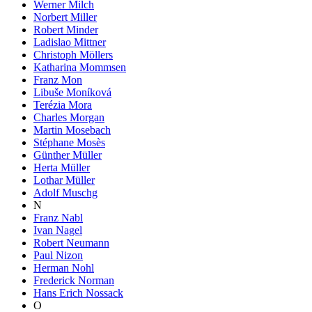
Werner Milch
Norbert Miller
Robert Minder
Ladislao Mittner
Christoph Möllers
Katharina Mommsen
Franz Mon
Libuše Moníková
Terézia Mora
Charles Morgan
Martin Mosebach
Stéphane Mosès
Günther Müller
Herta Müller
Lothar Müller
Adolf Muschg
N
Franz Nabl
Ivan Nagel
Robert Neumann
Paul Nizon
Herman Nohl
Frederick Norman
Hans Erich Nossack
O