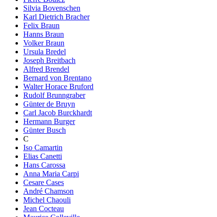
Silvia Bovenschen
Karl Dietrich Bracher
Felix Braun
Hanns Braun
Volker Braun
Ursula Bredel
Joseph Breitbach
Alfred Brendel
Bernard von Brentano
Walter Horace Bruford
Rudolf Brunngraber
Günter de Bruyn
Carl Jacob Burckhardt
Hermann Burger
Günter Busch
C
Iso Camartin
Elias Canetti
Hans Carossa
Anna Maria Carpi
Cesare Cases
André Chamson
Michel Chaouli
Jean Cocteau