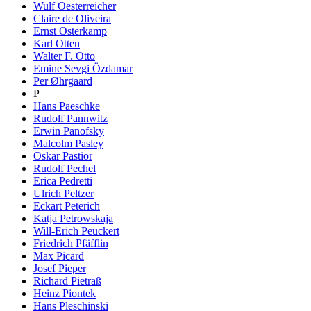
Wulf Oesterreicher
Claire de Oliveira
Ernst Osterkamp
Karl Otten
Walter F. Otto
Emine Sevgi Özdamar
Per Øhrgaard
P
Hans Paeschke
Rudolf Pannwitz
Erwin Panofsky
Malcolm Pasley
Oskar Pastior
Rudolf Pechel
Erica Pedretti
Ulrich Peltzer
Eckart Peterich
Katja Petrowskaja
Will-Erich Peuckert
Friedrich Pfäfflin
Max Picard
Josef Pieper
Richard Pietraß
Heinz Piontek
Hans Pleschinski