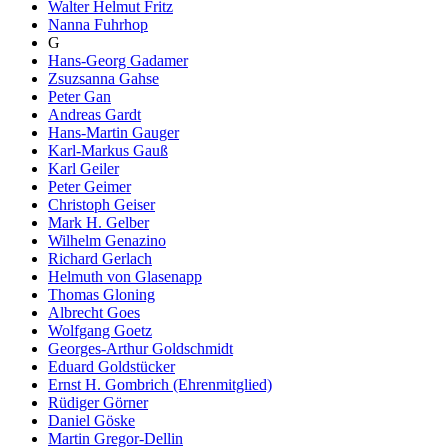
Walter Helmut Fritz
Nanna Fuhrhop
G
Hans-Georg Gadamer
Zsuzsanna Gahse
Peter Gan
Andreas Gardt
Hans-Martin Gauger
Karl-Markus Gauß
Karl Geiler
Peter Geimer
Christoph Geiser
Mark H. Gelber
Wilhelm Genazino
Richard Gerlach
Helmuth von Glasenapp
Thomas Gloning
Albrecht Goes
Wolfgang Goetz
Georges-Arthur Goldschmidt
Eduard Goldstücker
Ernst H. Gombrich (Ehrenmitglied)
Rüdiger Görner
Daniel Göske
Martin Gregor-Dellin