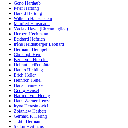
Geno Hartlaub
Peter Härtling
Harald Hartung
Wilhelm Hausenstein
Manfred Hausmann
Václav Havel (Ehrenmitglied)
Herbert Heckmann
Eckhard Heftrich
Irène Heidelberger-Leonard
Hermann Heimpel
Christoph Hein
Bernt von Heiseler
Helmut Heißenbüttel
Hanno Helbling
Erich Heller
Heinrich Henel
Hans Hennecke
Georg Hensel
Hartmut von Hentig
Hans Werner Henze
Iryna Herasimovich
Zbigniew Herbert
Gerhard F. Hering
Judith Hermann
Stefan Hertmans