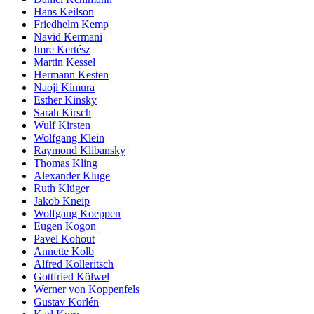
Hans Keilson
Friedhelm Kemp
Navid Kermani
Imre Kertész
Martin Kessel
Hermann Kesten
Naoji Kimura
Esther Kinsky
Sarah Kirsch
Wulf Kirsten
Wolfgang Klein
Raymond Klibansky
Thomas Kling
Alexander Kluge
Ruth Klüger
Jakob Kneip
Wolfgang Koeppen
Eugen Kogon
Pavel Kohout
Annette Kolb
Alfred Kolleritsch
Gottfried Kölwel
Werner von Koppenfels
Gustav Korlén