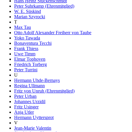
Hans Heinz Stuckenschmidt
Peter Suhrkamp (Ehrenmitglied)
W. E. Süskind
Marian Szyrocki
T
Max Tau
Otto Adolf Alexander Freiherr von Taube
Yoko Tawada
Bonaventura Tecchi
Frank Thiess
Uwe Timm
Elmar Tophoven
Friedrich Torberg
Peter Turrini
U
Hermann Uhde-Bernays
Regina Ullmann
Fritz von Unruh (Ehrenmitglied)
Peter Urban
Johannes Urzidil
Fritz Usinger
Anja Utler
Hermann Uyttersprot
V
Jean-Marie Valentin