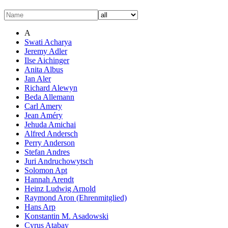
A
Swati Acharya
Jeremy Adler
Ilse Aichinger
Anita Albus
Jan Aler
Richard Alewyn
Beda Allemann
Carl Amery
Jean Améry
Jehuda Amichai
Alfred Andersch
Perry Anderson
Stefan Andres
Juri Andruchowytsch
Solomon Apt
Hannah Arendt
Heinz Ludwig Arnold
Raymond Aron (Ehrenmitglied)
Hans Arp
Konstantin M. Asadowski
Cyrus Atabay