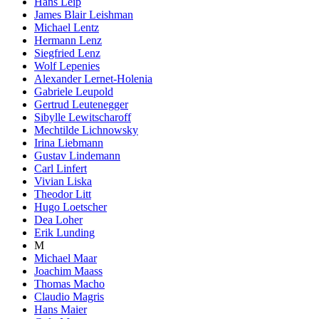
Hans Leip
James Blair Leishman
Michael Lentz
Hermann Lenz
Siegfried Lenz
Wolf Lepenies
Alexander Lernet-Holenia
Gabriele Leupold
Gertrud Leutenegger
Sibylle Lewitscharoff
Mechtilde Lichnowsky
Irina Liebmann
Gustav Lindemann
Carl Linfert
Vivian Liska
Theodor Litt
Hugo Loetscher
Dea Loher
Erik Lunding
M
Michael Maar
Joachim Maass
Thomas Macho
Claudio Magris
Hans Maier