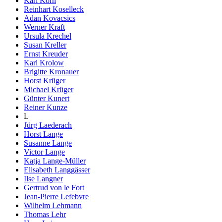
Karl Korn
Reinhart Koselleck
Adan Kovacsics
Werner Kraft
Ursula Krechel
Susan Kreller
Ernst Kreuder
Karl Krolow
Brigitte Kronauer
Horst Krüger
Michael Krüger
Günter Kunert
Reiner Kunze
L
Jürg Laederach
Horst Lange
Susanne Lange
Victor Lange
Katja Lange-Müller
Elisabeth Langgässer
Ilse Langner
Gertrud von le Fort
Jean-Pierre Lefebvre
Wilhelm Lehmann
Thomas Lehr