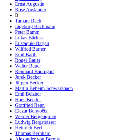
Ernst Augustin
Rose Ausländer
B
Tamara Bach
Ingeborg Bachmann
Peter Bamm
Lukas Bärfuss
Eustaquio Barjau
Wilfried Barner
Emil Barth
Roger Bauer
Walter Bauer
Reinhard Baumgart
Jurek Becker
Jürgen Becker
Martin Beheim-Schwarzbach
Emil Belzner
Hans Bender
Gottfried Benn
Elazar Benyoëtz
Werner Bergengruen
Ludwig Bergsträsser
Heinrich Berl
Thomas Bernhard
Alexander von Bernus