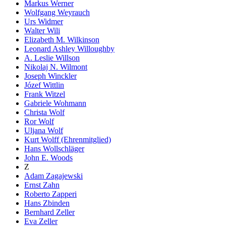
Markus Werner
Wolfgang Weyrauch
Urs Widmer
Walter Wili
Elizabeth M. Wilkinson
Leonard Ashley Willoughby
A. Leslie Willson
Nikolaj N. Wilmont
Joseph Winckler
Józef Wittlin
Frank Witzel
Gabriele Wohmann
Christa Wolf
Ror Wolf
Uljana Wolf
Kurt Wolff (Ehrenmitglied)
Hans Wollschläger
John E. Woods
Z
Adam Zagajewski
Ernst Zahn
Roberto Zapperi
Hans Zbinden
Bernhard Zeller
Eva Zeller