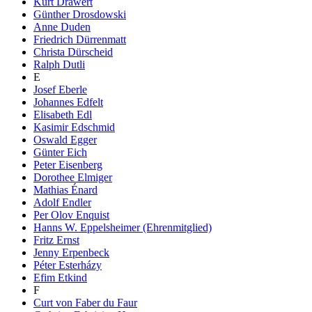
Kurt Drawert
Günther Drosdowski
Anne Duden
Friedrich Dürrenmatt
Christa Dürscheid
Ralph Dutli
E
Josef Eberle
Johannes Edfelt
Elisabeth Edl
Kasimir Edschmid
Oswald Egger
Günter Eich
Peter Eisenberg
Dorothee Elmiger
Mathias Énard
Adolf Endler
Per Olov Enquist
Hanns W. Eppelsheimer (Ehrenmitglied)
Fritz Ernst
Jenny Erpenbeck
Péter Esterházy
Efim Etkind
F
Curt von Faber du Faur