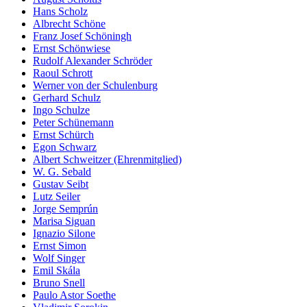
Hans Scholz
Albrecht Schöne
Franz Josef Schöningh
Ernst Schönwiese
Rudolf Alexander Schröder
Raoul Schrott
Werner von der Schulenburg
Gerhard Schulz
Ingo Schulze
Peter Schünemann
Ernst Schürch
Egon Schwarz
Albert Schweitzer (Ehrenmitglied)
W. G. Sebald
Gustav Seibt
Lutz Seiler
Jorge Semprún
Marisa Siguan
Ignazio Silone
Ernst Simon
Wolf Singer
Emil Skála
Bruno Snell
Paulo Astor Soethe