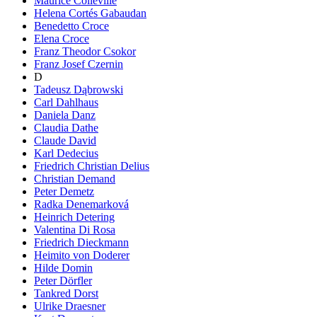
Maurice Colleville
Helena Cortés Gabaudan
Benedetto Croce
Elena Croce
Franz Theodor Csokor
Franz Josef Czernin
D
Tadeusz Dąbrowski
Carl Dahlhaus
Daniela Danz
Claudia Dathe
Claude David
Karl Dedecius
Friedrich Christian Delius
Christian Demand
Peter Demetz
Radka Denemarková
Heinrich Detering
Valentina Di Rosa
Friedrich Dieckmann
Heimito von Doderer
Hilde Domin
Peter Dörfler
Tankred Dorst
Ulrike Draesner