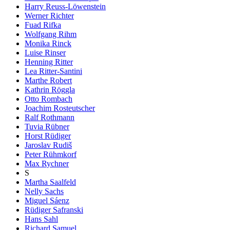
Harry Reuss-Löwenstein
Werner Richter
Fuad Rifka
Wolfgang Rihm
Monika Rinck
Luise Rinser
Henning Ritter
Lea Ritter-Santini
Marthe Robert
Kathrin Röggla
Otto Rombach
Joachim Rosteutscher
Ralf Rothmann
Tuvia Rübner
Horst Rüdiger
Jaroslav Rudiš
Peter Rühmkorf
Max Rychner
S
Martha Saalfeld
Nelly Sachs
Miguel Sáenz
Rüdiger Safranski
Hans Sahl
Richard Samuel