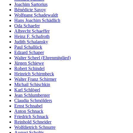
Joachim Sartorius
Bénédicte Savoy
Wolfgang Schadewaldt
Hans Joachim Schädlich
Oda Schaefer
Albrecht Schaeffer
Heinz F. Schafroth
Judith Schalansky
Paul Schallück
Edzard Schaper
Walter Scheel (Ehrenmitglied)
Jürgen Schiewe
Robert Schindel
Heinrich Schirmbeck
Walter Franz Schirmer
Michail Schischkin
Karl Schlögel
Jean Schlumberger
Claudia Schmölders
Ernst Schnabel
Anton Schnack
Friedrich Schnack
Reinhold Schneider
Wolfdietrich Schnurre
August Scholtis