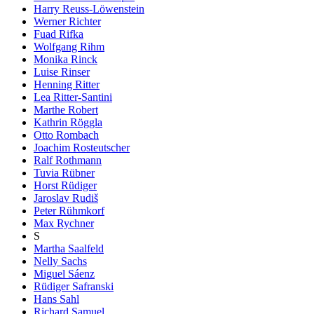
Harry Reuss-Löwenstein
Werner Richter
Fuad Rifka
Wolfgang Rihm
Monika Rinck
Luise Rinser
Henning Ritter
Lea Ritter-Santini
Marthe Robert
Kathrin Röggla
Otto Rombach
Joachim Rosteutscher
Ralf Rothmann
Tuvia Rübner
Horst Rüdiger
Jaroslav Rudiš
Peter Rühmkorf
Max Rychner
S
Martha Saalfeld
Nelly Sachs
Miguel Sáenz
Rüdiger Safranski
Hans Sahl
Richard Samuel