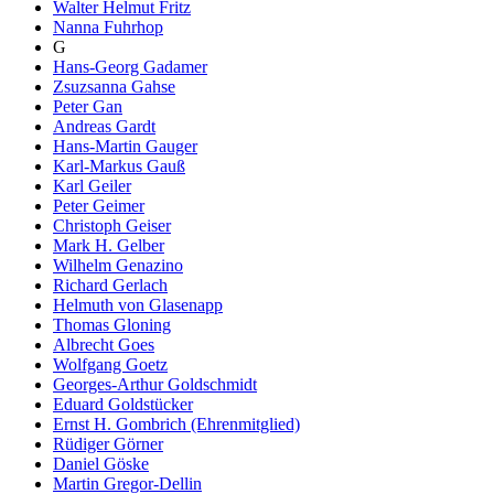
Walter Helmut Fritz
Nanna Fuhrhop
G
Hans-Georg Gadamer
Zsuzsanna Gahse
Peter Gan
Andreas Gardt
Hans-Martin Gauger
Karl-Markus Gauß
Karl Geiler
Peter Geimer
Christoph Geiser
Mark H. Gelber
Wilhelm Genazino
Richard Gerlach
Helmuth von Glasenapp
Thomas Gloning
Albrecht Goes
Wolfgang Goetz
Georges-Arthur Goldschmidt
Eduard Goldstücker
Ernst H. Gombrich (Ehrenmitglied)
Rüdiger Görner
Daniel Göske
Martin Gregor-Dellin