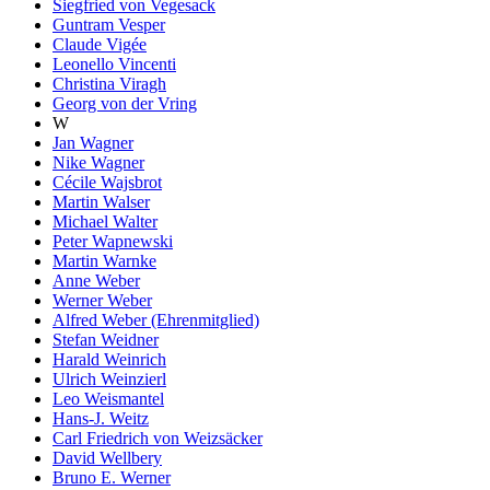
Siegfried von Vegesack
Guntram Vesper
Claude Vigée
Leonello Vincenti
Christina Viragh
Georg von der Vring
W
Jan Wagner
Nike Wagner
Cécile Wajsbrot
Martin Walser
Michael Walter
Peter Wapnewski
Martin Warnke
Anne Weber
Werner Weber
Alfred Weber (Ehrenmitglied)
Stefan Weidner
Harald Weinrich
Ulrich Weinzierl
Leo Weismantel
Hans-J. Weitz
Carl Friedrich von Weizsäcker
David Wellbery
Bruno E. Werner