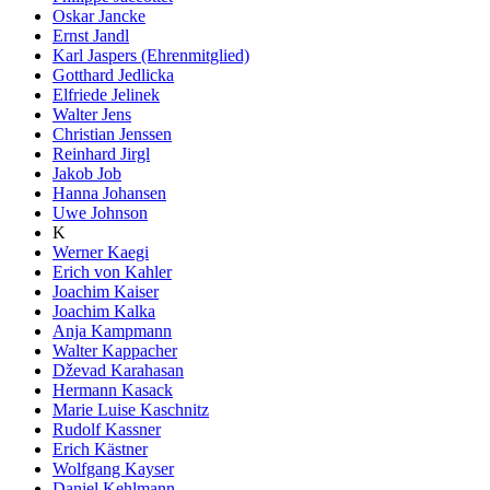
Oskar Jancke
Ernst Jandl
Karl Jaspers (Ehrenmitglied)
Gotthard Jedlicka
Elfriede Jelinek
Walter Jens
Christian Jenssen
Reinhard Jirgl
Jakob Job
Hanna Johansen
Uwe Johnson
K
Werner Kaegi
Erich von Kahler
Joachim Kaiser
Joachim Kalka
Anja Kampmann
Walter Kappacher
Dževad Karahasan
Hermann Kasack
Marie Luise Kaschnitz
Rudolf Kassner
Erich Kästner
Wolfgang Kayser
Daniel Kehlmann