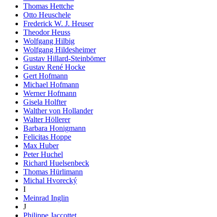
Thomas Hettche
Otto Heuschele
Frederick W. J. Heuser
Theodor Heuss
Wolfgang Hilbig
Wolfgang Hildesheimer
Gustav Hillard-Steinbömer
Gustav René Hocke
Gert Hofmann
Michael Hofmann
Werner Hofmann
Gisela Holfter
Walther von Hollander
Walter Höllerer
Barbara Honigmann
Felicitas Hoppe
Max Huber
Peter Huchel
Richard Huelsenbeck
Thomas Hürlimann
Michal Hvorecký
I
Meinrad Inglin
J
Philippe Jaccottet