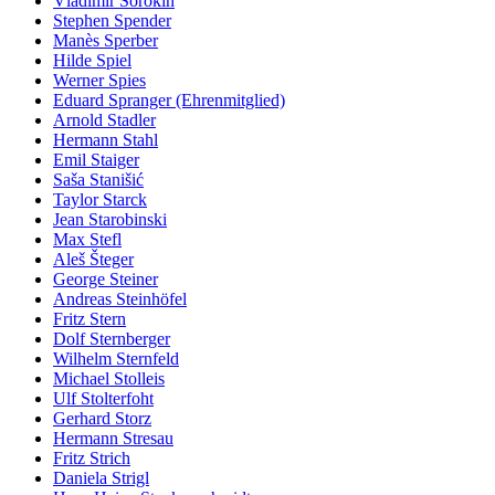
Vladimir Sorokin
Stephen Spender
Manès Sperber
Hilde Spiel
Werner Spies
Eduard Spranger (Ehrenmitglied)
Arnold Stadler
Hermann Stahl
Emil Staiger
Saša Stanišić
Taylor Starck
Jean Starobinski
Max Stefl
Aleš Šteger
George Steiner
Andreas Steinhöfel
Fritz Stern
Dolf Sternberger
Wilhelm Sternfeld
Michael Stolleis
Ulf Stolterfoht
Gerhard Storz
Hermann Stresau
Fritz Strich
Daniela Strigl