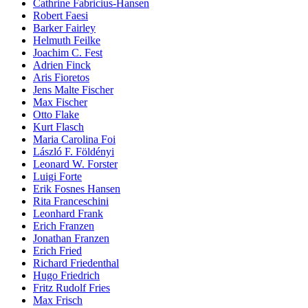
Cathrine Fabricius-Hansen
Robert Faesi
Barker Fairley
Helmuth Feilke
Joachim C. Fest
Adrien Finck
Aris Fioretos
Jens Malte Fischer
Max Fischer
Otto Flake
Kurt Flasch
Maria Carolina Foi
László F. Földényi
Leonard W. Forster
Luigi Forte
Erik Fosnes Hansen
Rita Franceschini
Leonhard Frank
Erich Franzen
Jonathan Franzen
Erich Fried
Richard Friedenthal
Hugo Friedrich
Fritz Rudolf Fries
Max Frisch