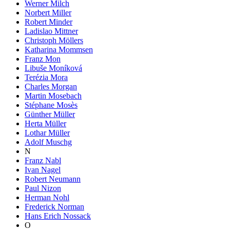
Werner Milch
Norbert Miller
Robert Minder
Ladislao Mittner
Christoph Möllers
Katharina Mommsen
Franz Mon
Libuše Moníková
Terézia Mora
Charles Morgan
Martin Mosebach
Stéphane Mosès
Günther Müller
Herta Müller
Lothar Müller
Adolf Muschg
N
Franz Nabl
Ivan Nagel
Robert Neumann
Paul Nizon
Herman Nohl
Frederick Norman
Hans Erich Nossack
O