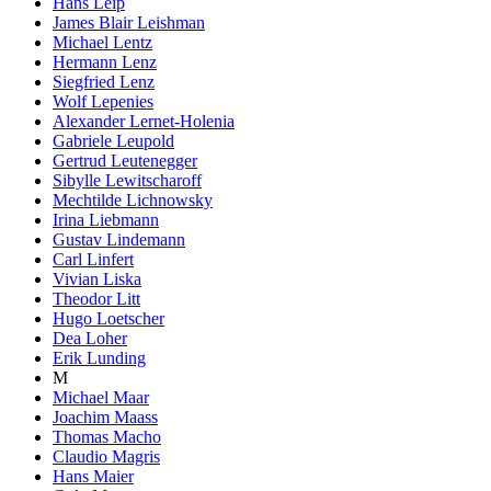
Hans Leip
James Blair Leishman
Michael Lentz
Hermann Lenz
Siegfried Lenz
Wolf Lepenies
Alexander Lernet-Holenia
Gabriele Leupold
Gertrud Leutenegger
Sibylle Lewitscharoff
Mechtilde Lichnowsky
Irina Liebmann
Gustav Lindemann
Carl Linfert
Vivian Liska
Theodor Litt
Hugo Loetscher
Dea Loher
Erik Lunding
M
Michael Maar
Joachim Maass
Thomas Macho
Claudio Magris
Hans Maier