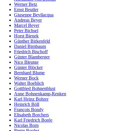
Werner Betz
Ernst Beutler
Giuseppe Bevilacqua
Andreas Beyer
Marcel Beyer
Peter Bichsel
Horst Bienek
Günther Birkenfeld
Daniel Birnbaum
Friedrich Bischoff
Günter Blamberger
Nico Bleutge
Günter Blöcker
Bernhard Blume
Werner Bock
Walter Boehlich
Gottfried Bohnenblust
Anne Bohnenkamp-Renken
Karl Heinz Bohrer
Heinrich Böll
François Bondy
Elisabeth Borchers
Karl Friedrich Borée
Nicolas Born
Pierre Boulez