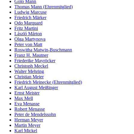
Golo Mann
Thomas Mann (Ehrenmitglied)
Ludwig Marcuse
Friedrich Märker
Odo Marquard
Fritz Martini
László Márton
Olga Martynova
Peter von Matt
Roswitha Matwin-Buschmann
Franz H. Mautner
Friederike Mayröcker
Christoph Meckel
Walter Mehring
Christian Meier
Friedrich Meinecke (Ehrenmitglied)
Karl August Meißinger
Ernst Meister
Max Mell
Eva Menasse
Robert Menasse
Peter de Mendelssohn
Herman Meyer
Martin Meyer
Karl Mickel