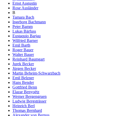
Ernst Augustin
Rose Ausländer
B
Tamara Bach
Ingeborg Bachmann
Peter Bamm
Lukas Bärfuss
Eustaquio Barjau
Wilfried Barner
Emil Barth
Roger Bauer
Walter Bauer
Reinhard Baumgart
Jurek Becker
Jürgen Becker
Martin Beheim-Schwarzbach
Emil Belzner
Hans Bender
Gottfried Benn
Elazar Benyoëtz
Werner Bergengruen
Ludwig Bergsträsser
Heinrich Berl
Thomas Bernhard
Alexander von Bernus