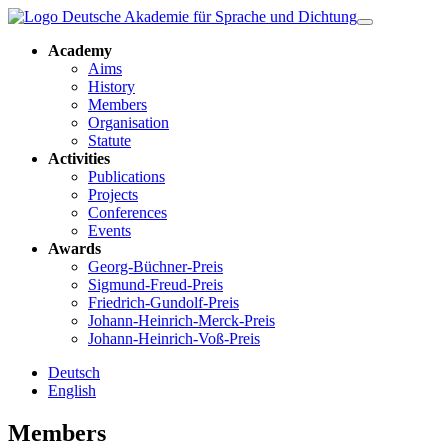
Academy
Aims
History
Members
Organisation
Statute
Activities
Publications
Projects
Conferences
Events
Awards
Georg-Büchner-Preis
Sigmund-Freud-Preis
Friedrich-Gundolf-Preis
Johann-Heinrich-Merck-Preis
Johann-Heinrich-Voß-Preis
Deutsch
English
Members