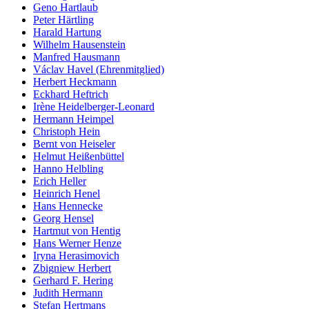
Geno Hartlaub
Peter Härtling
Harald Hartung
Wilhelm Hausenstein
Manfred Hausmann
Václav Havel (Ehrenmitglied)
Herbert Heckmann
Eckhard Heftrich
Irène Heidelberger-Leonard
Hermann Heimpel
Christoph Hein
Bernt von Heiseler
Helmut Heißenbüttel
Hanno Helbling
Erich Heller
Heinrich Henel
Hans Hennecke
Georg Hensel
Hartmut von Hentig
Hans Werner Henze
Iryna Herasimovich
Zbigniew Herbert
Gerhard F. Hering
Judith Hermann
Stefan Hertmans