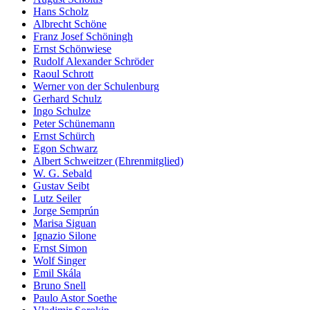
Hans Scholz
Albrecht Schöne
Franz Josef Schöningh
Ernst Schönwiese
Rudolf Alexander Schröder
Raoul Schrott
Werner von der Schulenburg
Gerhard Schulz
Ingo Schulze
Peter Schünemann
Ernst Schürch
Egon Schwarz
Albert Schweitzer (Ehrenmitglied)
W. G. Sebald
Gustav Seibt
Lutz Seiler
Jorge Semprún
Marisa Siguan
Ignazio Silone
Ernst Simon
Wolf Singer
Emil Skála
Bruno Snell
Paulo Astor Soethe