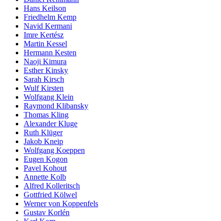
Hans Keilson
Friedhelm Kemp
Navid Kermani
Imre Kertész
Martin Kessel
Hermann Kesten
Naoji Kimura
Esther Kinsky
Sarah Kirsch
Wulf Kirsten
Wolfgang Klein
Raymond Klibansky
Thomas Kling
Alexander Kluge
Ruth Klüger
Jakob Kneip
Wolfgang Koeppen
Eugen Kogon
Pavel Kohout
Annette Kolb
Alfred Kolleritsch
Gottfried Kölwel
Werner von Koppenfels
Gustav Korlén