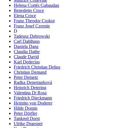
Maurice Colleville
Helena Cortés Gabaudan
Benedetto Croce
Elena Croce
Franz Theodor Csokor
Franz Josef Czernin
D
Tadeusz Dąbrowski
Carl Dahlhaus
Daniela Danz
Claudia Dathe
Claude David
Karl Dedecius
Friedrich Christian Delius
Christian Demand
Peter Demetz
Radka Denemarková
Heinrich Detering
Valentina Di Rosa
Friedrich Dieckmann
Heimito von Doderer
Hilde Domin
Peter Dörfler
Tankred Dorst
Ulrike Draesner