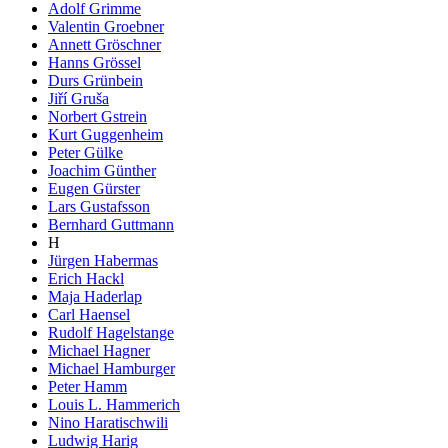
Adolf Grimme
Valentin Groebner
Annett Gröschner
Hanns Grössel
Durs Grünbein
Jiří Gruša
Norbert Gstrein
Kurt Guggenheim
Peter Gülke
Joachim Günther
Eugen Gürster
Lars Gustafsson
Bernhard Guttmann
H
Jürgen Habermas
Erich Hackl
Maja Haderlap
Carl Haensel
Rudolf Hagelstange
Michael Hagner
Michael Hamburger
Peter Hamm
Louis L. Hammerich
Nino Haratischwili
Ludwig Harig