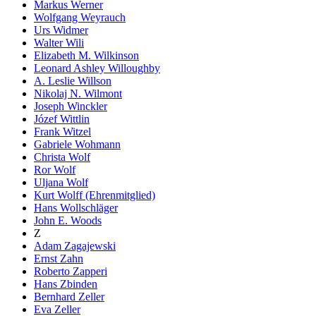
Markus Werner
Wolfgang Weyrauch
Urs Widmer
Walter Wili
Elizabeth M. Wilkinson
Leonard Ashley Willoughby
A. Leslie Willson
Nikolaj N. Wilmont
Joseph Winckler
Józef Wittlin
Frank Witzel
Gabriele Wohmann
Christa Wolf
Ror Wolf
Uljana Wolf
Kurt Wolff (Ehrenmitglied)
Hans Wollschläger
John E. Woods
Z
Adam Zagajewski
Ernst Zahn
Roberto Zapperi
Hans Zbinden
Bernhard Zeller
Eva Zeller