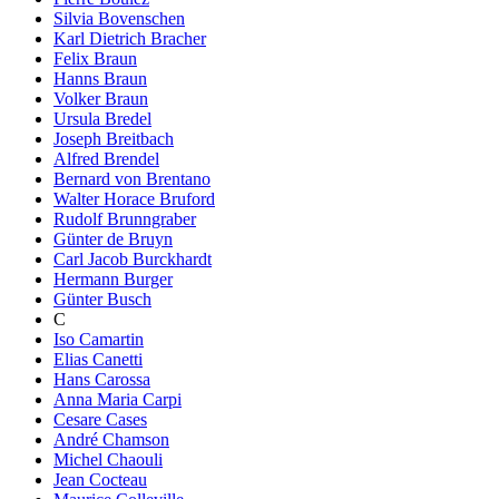
Silvia Bovenschen
Karl Dietrich Bracher
Felix Braun
Hanns Braun
Volker Braun
Ursula Bredel
Joseph Breitbach
Alfred Brendel
Bernard von Brentano
Walter Horace Bruford
Rudolf Brunngraber
Günter de Bruyn
Carl Jacob Burckhardt
Hermann Burger
Günter Busch
C
Iso Camartin
Elias Canetti
Hans Carossa
Anna Maria Carpi
Cesare Cases
André Chamson
Michel Chaouli
Jean Cocteau