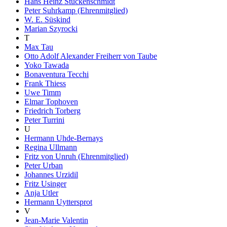
Hans Heinz Stuckenschmidt
Peter Suhrkamp (Ehrenmitglied)
W. E. Süskind
Marian Szyrocki
T
Max Tau
Otto Adolf Alexander Freiherr von Taube
Yoko Tawada
Bonaventura Tecchi
Frank Thiess
Uwe Timm
Elmar Tophoven
Friedrich Torberg
Peter Turrini
U
Hermann Uhde-Bernays
Regina Ullmann
Fritz von Unruh (Ehrenmitglied)
Peter Urban
Johannes Urzidil
Fritz Usinger
Anja Utler
Hermann Uyttersprot
V
Jean-Marie Valentin