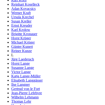
Karl Korn
Reinhart Koselleck
Adan Kovacsics
Werner Kraft
Ursula Krechel
Susan Kreller
Ernst Kreuder
Karl Krolow
Brigitte Kronauer
Horst Krüger
Michael Krüger
Günter Kunert
Reiner Kunze
L
Jürg Laederach
Horst Lange
Susanne Lange
Victor Lange
Katja Lange-Müller
Elisabeth Langgässer
Ilse Langner
Gertrud von le Fort
Jean-Pierre Lefebvre
Wilhelm Lehmann
Thomas Lehr