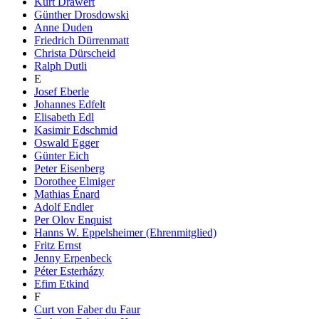
Kurt Drawert
Günther Drosdowski
Anne Duden
Friedrich Dürrenmatt
Christa Dürscheid
Ralph Dutli
E
Josef Eberle
Johannes Edfelt
Elisabeth Edl
Kasimir Edschmid
Oswald Egger
Günter Eich
Peter Eisenberg
Dorothee Elmiger
Mathias Énard
Adolf Endler
Per Olov Enquist
Hanns W. Eppelsheimer (Ehrenmitglied)
Fritz Ernst
Jenny Erpenbeck
Péter Esterházy
Efim Etkind
F
Curt von Faber du Faur