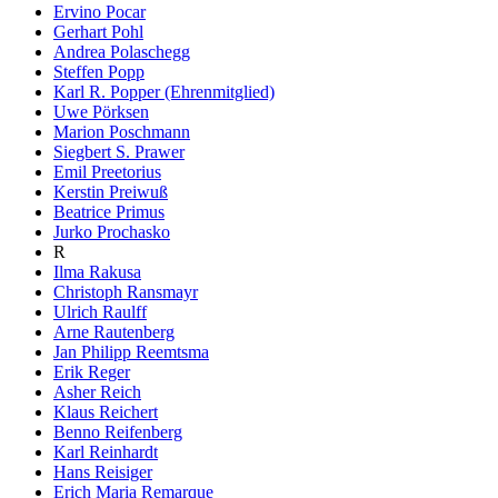
Ervino Pocar
Gerhart Pohl
Andrea Polaschegg
Steffen Popp
Karl R. Popper (Ehrenmitglied)
Uwe Pörksen
Marion Poschmann
Siegbert S. Prawer
Emil Preetorius
Kerstin Preiwuß
Beatrice Primus
Jurko Prochasko
R
Ilma Rakusa
Christoph Ransmayr
Ulrich Raulff
Arne Rautenberg
Jan Philipp Reemtsma
Erik Reger
Asher Reich
Klaus Reichert
Benno Reifenberg
Karl Reinhardt
Hans Reisiger
Erich Maria Remarque