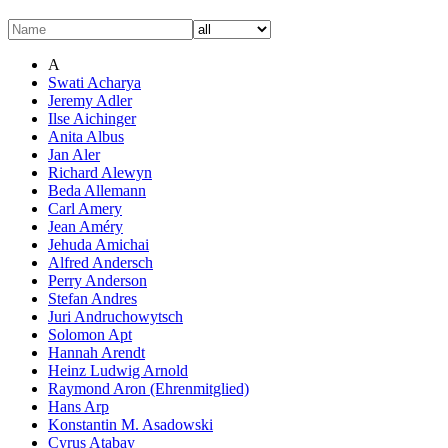
A
Swati Acharya
Jeremy Adler
Ilse Aichinger
Anita Albus
Jan Aler
Richard Alewyn
Beda Allemann
Carl Amery
Jean Améry
Jehuda Amichai
Alfred Andersch
Perry Anderson
Stefan Andres
Juri Andruchowytsch
Solomon Apt
Hannah Arendt
Heinz Ludwig Arnold
Raymond Aron (Ehrenmitglied)
Hans Arp
Konstantin M. Asadowski
Cyrus Atabay