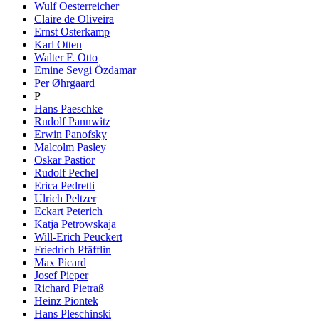
Wulf Oesterreicher
Claire de Oliveira
Ernst Osterkamp
Karl Otten
Walter F. Otto
Emine Sevgi Özdamar
Per Øhrgaard
P
Hans Paeschke
Rudolf Pannwitz
Erwin Panofsky
Malcolm Pasley
Oskar Pastior
Rudolf Pechel
Erica Pedretti
Ulrich Peltzer
Eckart Peterich
Katja Petrowskaja
Will-Erich Peuckert
Friedrich Pfäfflin
Max Picard
Josef Pieper
Richard Pietraß
Heinz Piontek
Hans Pleschinski