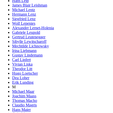
Hans Leip
James Blair Leishman
Michael Lentz
Hermann Lenz
Siegfried Lenz
Wolf Lepenies
Alexander Lernet-Holenia
Gabriele Leupold
Gertrud Leutenegger
Sibylle Lewitscharoff
Mechtilde Lichnowsky
Irina Liebmann
Gustav Lindemann
Carl Linfert
Vivian Liska
Theodor Litt
Hugo Loetscher
Dea Loher
Erik Lunding
M
Michael Maar
Joachim Maass
Thomas Macho
Claudio Magris
Hans Maier