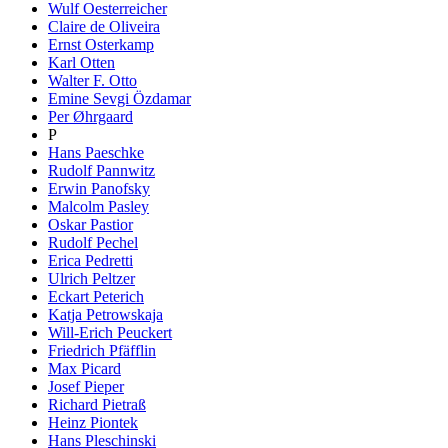
Wulf Oesterreicher
Claire de Oliveira
Ernst Osterkamp
Karl Otten
Walter F. Otto
Emine Sevgi Özdamar
Per Øhrgaard
P
Hans Paeschke
Rudolf Pannwitz
Erwin Panofsky
Malcolm Pasley
Oskar Pastior
Rudolf Pechel
Erica Pedretti
Ulrich Peltzer
Eckart Peterich
Katja Petrowskaja
Will-Erich Peuckert
Friedrich Pfäfflin
Max Picard
Josef Pieper
Richard Pietraß
Heinz Piontek
Hans Pleschinski