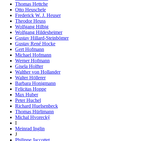
Thomas Hettche
Otto Heuschele
Frederick W. J. Heuser
Theodor Heuss
Wolfgang Hilbig
Wolfgang Hildesheimer
Gustav Hillard-Steinbömer
Gustav René Hocke
Gert Hofmann
Michael Hofmann
Werner Hofmann
Gisela Holfter
Walther von Hollander
Walter Höllerer
Barbara Honigmann
Felicitas Hoppe
Max Huber
Peter Huchel
Richard Huelsenbeck
Thomas Hürlimann
Michal Hvorecký
I
Meinrad Inglin
J
Philippe Jaccottet