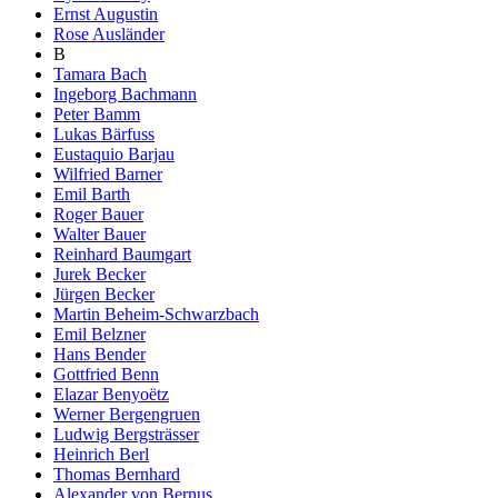
Ernst Augustin
Rose Ausländer
B
Tamara Bach
Ingeborg Bachmann
Peter Bamm
Lukas Bärfuss
Eustaquio Barjau
Wilfried Barner
Emil Barth
Roger Bauer
Walter Bauer
Reinhard Baumgart
Jurek Becker
Jürgen Becker
Martin Beheim-Schwarzbach
Emil Belzner
Hans Bender
Gottfried Benn
Elazar Benyoëtz
Werner Bergengruen
Ludwig Bergsträsser
Heinrich Berl
Thomas Bernhard
Alexander von Bernus