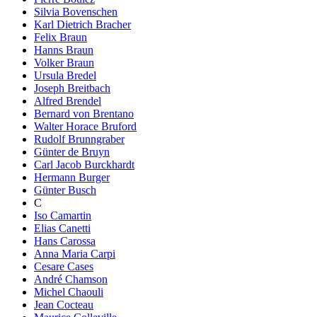
Silvia Bovenschen
Karl Dietrich Bracher
Felix Braun
Hanns Braun
Volker Braun
Ursula Bredel
Joseph Breitbach
Alfred Brendel
Bernard von Brentano
Walter Horace Bruford
Rudolf Brunngraber
Günter de Bruyn
Carl Jacob Burckhardt
Hermann Burger
Günter Busch
C
Iso Camartin
Elias Canetti
Hans Carossa
Anna Maria Carpi
Cesare Cases
André Chamson
Michel Chaouli
Jean Cocteau