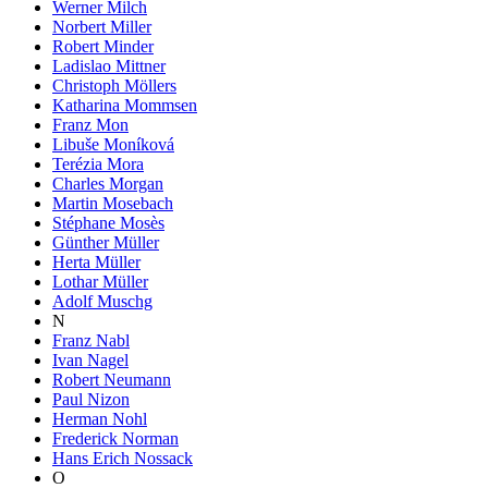
Werner Milch
Norbert Miller
Robert Minder
Ladislao Mittner
Christoph Möllers
Katharina Mommsen
Franz Mon
Libuše Moníková
Terézia Mora
Charles Morgan
Martin Mosebach
Stéphane Mosès
Günther Müller
Herta Müller
Lothar Müller
Adolf Muschg
N
Franz Nabl
Ivan Nagel
Robert Neumann
Paul Nizon
Herman Nohl
Frederick Norman
Hans Erich Nossack
O