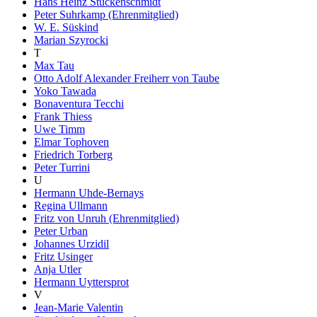
Hans Heinz Stuckenschmidt
Peter Suhrkamp (Ehrenmitglied)
W. E. Süskind
Marian Szyrocki
T
Max Tau
Otto Adolf Alexander Freiherr von Taube
Yoko Tawada
Bonaventura Tecchi
Frank Thiess
Uwe Timm
Elmar Tophoven
Friedrich Torberg
Peter Turrini
U
Hermann Uhde-Bernays
Regina Ullmann
Fritz von Unruh (Ehrenmitglied)
Peter Urban
Johannes Urzidil
Fritz Usinger
Anja Utler
Hermann Uyttersprot
V
Jean-Marie Valentin