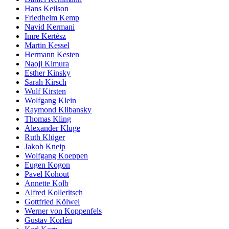
Hans Keilson
Friedhelm Kemp
Navid Kermani
Imre Kertész
Martin Kessel
Hermann Kesten
Naoji Kimura
Esther Kinsky
Sarah Kirsch
Wulf Kirsten
Wolfgang Klein
Raymond Klibansky
Thomas Kling
Alexander Kluge
Ruth Klüger
Jakob Kneip
Wolfgang Koeppen
Eugen Kogon
Pavel Kohout
Annette Kolb
Alfred Kolleritsch
Gottfried Kölwel
Werner von Koppenfels
Gustav Korlén