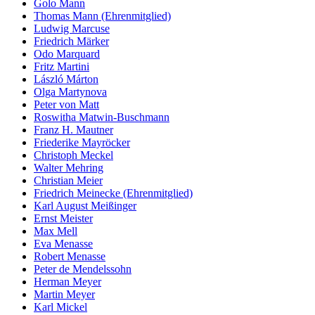
Golo Mann
Thomas Mann (Ehrenmitglied)
Ludwig Marcuse
Friedrich Märker
Odo Marquard
Fritz Martini
László Márton
Olga Martynova
Peter von Matt
Roswitha Matwin-Buschmann
Franz H. Mautner
Friederike Mayröcker
Christoph Meckel
Walter Mehring
Christian Meier
Friedrich Meinecke (Ehrenmitglied)
Karl August Meißinger
Ernst Meister
Max Mell
Eva Menasse
Robert Menasse
Peter de Mendelssohn
Herman Meyer
Martin Meyer
Karl Mickel