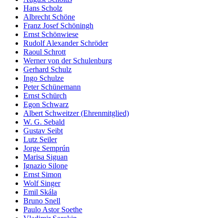
Hans Scholz
Albrecht Schöne
Franz Josef Schöningh
Ernst Schönwiese
Rudolf Alexander Schröder
Raoul Schrott
Werner von der Schulenburg
Gerhard Schulz
Ingo Schulze
Peter Schünemann
Ernst Schürch
Egon Schwarz
Albert Schweitzer (Ehrenmitglied)
W. G. Sebald
Gustav Seibt
Lutz Seiler
Jorge Semprún
Marisa Siguan
Ignazio Silone
Ernst Simon
Wolf Singer
Emil Skála
Bruno Snell
Paulo Astor Soethe