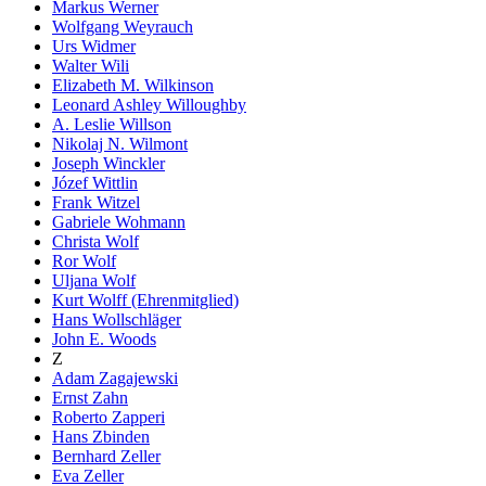
Markus Werner
Wolfgang Weyrauch
Urs Widmer
Walter Wili
Elizabeth M. Wilkinson
Leonard Ashley Willoughby
A. Leslie Willson
Nikolaj N. Wilmont
Joseph Winckler
Józef Wittlin
Frank Witzel
Gabriele Wohmann
Christa Wolf
Ror Wolf
Uljana Wolf
Kurt Wolff (Ehrenmitglied)
Hans Wollschläger
John E. Woods
Z
Adam Zagajewski
Ernst Zahn
Roberto Zapperi
Hans Zbinden
Bernhard Zeller
Eva Zeller