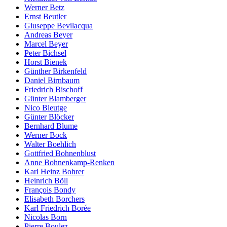
Werner Betz
Ernst Beutler
Giuseppe Bevilacqua
Andreas Beyer
Marcel Beyer
Peter Bichsel
Horst Bienek
Günther Birkenfeld
Daniel Birnbaum
Friedrich Bischoff
Günter Blamberger
Nico Bleutge
Günter Blöcker
Bernhard Blume
Werner Bock
Walter Boehlich
Gottfried Bohnenblust
Anne Bohnenkamp-Renken
Karl Heinz Bohrer
Heinrich Böll
François Bondy
Elisabeth Borchers
Karl Friedrich Borée
Nicolas Born
Pierre Boulez