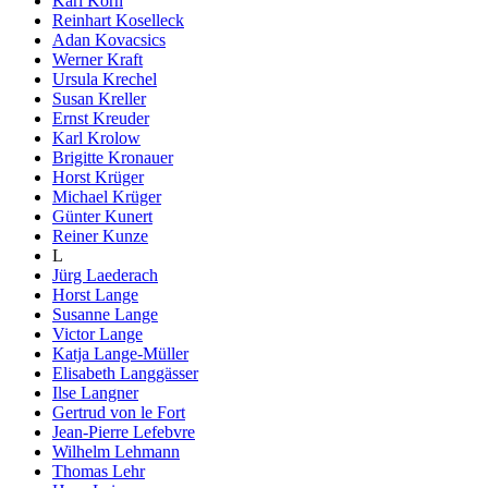
Karl Korn
Reinhart Koselleck
Adan Kovacsics
Werner Kraft
Ursula Krechel
Susan Kreller
Ernst Kreuder
Karl Krolow
Brigitte Kronauer
Horst Krüger
Michael Krüger
Günter Kunert
Reiner Kunze
L
Jürg Laederach
Horst Lange
Susanne Lange
Victor Lange
Katja Lange-Müller
Elisabeth Langgässer
Ilse Langner
Gertrud von le Fort
Jean-Pierre Lefebvre
Wilhelm Lehmann
Thomas Lehr