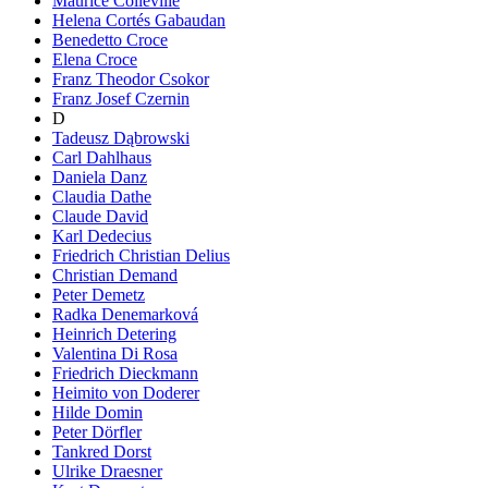
Maurice Colleville
Helena Cortés Gabaudan
Benedetto Croce
Elena Croce
Franz Theodor Csokor
Franz Josef Czernin
D
Tadeusz Dąbrowski
Carl Dahlhaus
Daniela Danz
Claudia Dathe
Claude David
Karl Dedecius
Friedrich Christian Delius
Christian Demand
Peter Demetz
Radka Denemarková
Heinrich Detering
Valentina Di Rosa
Friedrich Dieckmann
Heimito von Doderer
Hilde Domin
Peter Dörfler
Tankred Dorst
Ulrike Draesner