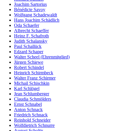
Joachim Sartorius
Bénédicte Savoy
Wolfgang Schadewaldt
Hans Joachim Schädlich
Oda Schaefer
Albrecht Schaeffer
Heinz F. Schafroth
Judith Schalansky
Paul Schallück
Edzard Schaper
Walter Scheel (Ehrenmitglied)
Jürgen Schiewe
Robert Schindel
Heinrich Schirmbeck
Walter Franz Schirmer
Michail Schischkin
Karl Schlögel
Jean Schlumberger
Claudia Schmölders
Ernst Schnabel
Anton Schnack
Friedrich Schnack
Reinhold Schneider
Wolfdietrich Schnurre
August Scholtis