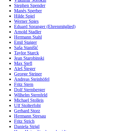
Vladimir Sorokin
Stephen Spender
Manès Sperber
Hilde Spiel
Werner Spies
Eduard Spranger (Ehrenmitglied)
Arnold Stadler
Hermann Stahl
Emil Staiger
Saša Stanišić
Taylor Starck
Jean Starobinski
Max Stefl
Aleš Šteger
George Steiner
Andreas Steinhöfel
Fritz Stern
Dolf Sternberger
Wilhelm Sternfeld
Michael Stolleis
Ulf Stolterfoht
Gerhard Storz
Hermann Stresau
Fritz Strich
Daniela Strigl