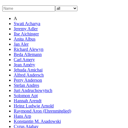
A
Swati Acharya
Jeremy Adler
Ilse Aichinger
Anita Albus
Jan Aler
Richard Alewyn
Beda Allemann
Carl Amery
Jean Améry
Jehuda Amichai
Alfred Andersch
Perry Anderson
Stefan Andres
Juri Andruchowytsch
Solomon Apt
Hannah Arendt
Heinz Ludwig Arnold
Raymond Aron (Ehrenmitglied)
Hans Arp
Konstantin M. Asadowski
Cyrus Atabay