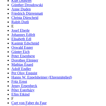
Kurt Drawert
Günther Drosdowski
Anne Duden
Friedrich Dürrenmatt
Christa Dürscheid
Ralph Dutli
E
Josef Eberle
Johannes Edfelt
Elisabeth Edl
Kasimir Edschmid
Oswald Egger
Günter Eich
Peter Eisenberg
Dorothee Elmiger
Mathias Énard
Adolf Endler
Per Olov Enquist
Hanns W. Eppelsheimer (Ehrenmitglied)
Fritz Ernst
Jenny Erpenbeck
Péter Esterházy
Efim Etkind
F
Curt von Faber du Faur