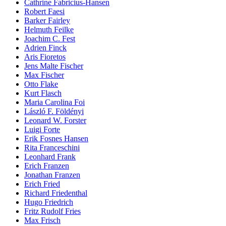
Cathrine Fabricius-Hansen
Robert Faesi
Barker Fairley
Helmuth Feilke
Joachim C. Fest
Adrien Finck
Aris Fioretos
Jens Malte Fischer
Max Fischer
Otto Flake
Kurt Flasch
Maria Carolina Foi
László F. Földényi
Leonard W. Forster
Luigi Forte
Erik Fosnes Hansen
Rita Franceschini
Leonhard Frank
Erich Franzen
Jonathan Franzen
Erich Fried
Richard Friedenthal
Hugo Friedrich
Fritz Rudolf Fries
Max Frisch