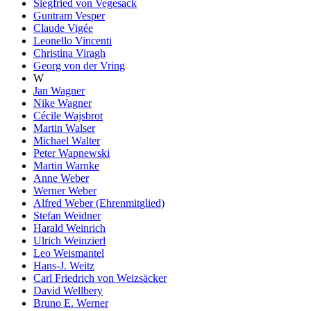
Siegfried von Vegesack
Guntram Vesper
Claude Vigée
Leonello Vincenti
Christina Viragh
Georg von der Vring
W
Jan Wagner
Nike Wagner
Cécile Wajsbrot
Martin Walser
Michael Walter
Peter Wapnewski
Martin Warnke
Anne Weber
Werner Weber
Alfred Weber (Ehrenmitglied)
Stefan Weidner
Harald Weinrich
Ulrich Weinzierl
Leo Weismantel
Hans-J. Weitz
Carl Friedrich von Weizsäcker
David Wellbery
Bruno E. Werner