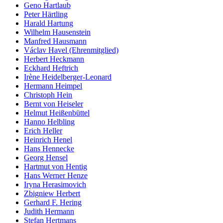
Geno Hartlaub
Peter Härtling
Harald Hartung
Wilhelm Hausenstein
Manfred Hausmann
Václav Havel (Ehrenmitglied)
Herbert Heckmann
Eckhard Heftrich
Irène Heidelberger-Leonard
Hermann Heimpel
Christoph Hein
Bernt von Heiseler
Helmut Heißenbüttel
Hanno Helbling
Erich Heller
Heinrich Henel
Hans Hennecke
Georg Hensel
Hartmut von Hentig
Hans Werner Henze
Iryna Herasimovich
Zbigniew Herbert
Gerhard F. Hering
Judith Hermann
Stefan Hertmans