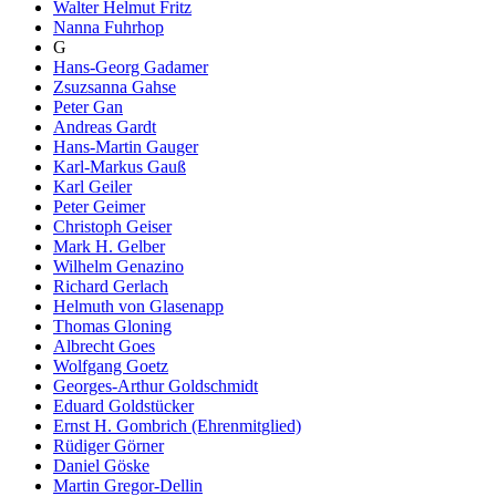
Walter Helmut Fritz
Nanna Fuhrhop
G
Hans-Georg Gadamer
Zsuzsanna Gahse
Peter Gan
Andreas Gardt
Hans-Martin Gauger
Karl-Markus Gauß
Karl Geiler
Peter Geimer
Christoph Geiser
Mark H. Gelber
Wilhelm Genazino
Richard Gerlach
Helmuth von Glasenapp
Thomas Gloning
Albrecht Goes
Wolfgang Goetz
Georges-Arthur Goldschmidt
Eduard Goldstücker
Ernst H. Gombrich (Ehrenmitglied)
Rüdiger Görner
Daniel Göske
Martin Gregor-Dellin