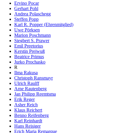
Ervino Pocar
Gerhart Pohl
Andrea Polaschegg
Steffen Popp
Karl R. Popper (Ehrenmitglied)
Uwe Pörksen
Marion Poschmann
Siegbert S. Prawer
Emil Preetorius
Kerstin Preiwuß
Beatrice Primus
Jurko Prochasko
R
Ilma Rakusa
Christoph Ransmayr
Ulrich Raulff
Arne Rautenberg
Jan Philipp Reemtsma
Erik Reger
Asher Reich
Klaus Reichert
Benno Reifenberg
Karl Reinhardt
Hans Reisiger
Erich Maria Remarque