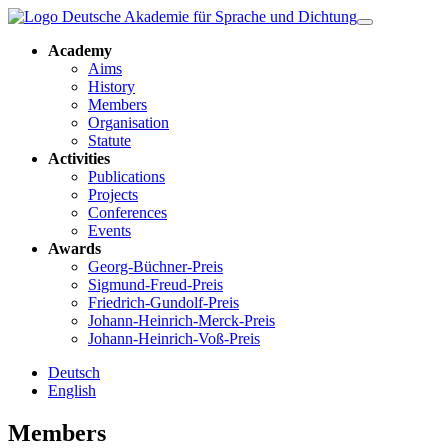
Academy
Aims
History
Members
Organisation
Statute
Activities
Publications
Projects
Conferences
Events
Awards
Georg-Büchner-Preis
Sigmund-Freud-Preis
Friedrich-Gundolf-Preis
Johann-Heinrich-Merck-Preis
Johann-Heinrich-Voß-Preis
Deutsch
English
Members