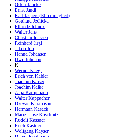
Oskar Jancke
Ernst Jandl
Karl Jaspers (Ehrenmitglied)
Gotthard Jedlicka
Elfriede Jelinek
Walter Jens
Christian Jenssen
Reinhard Jirgl
Jakob Job
Hanna Johansen
Uwe Johnson
K
Werner Kaegi
Erich von Kahler
Joachim Kaiser
Joachim Kalka
Anja Kampmann
Walter Kappacher
Dževad Karahasan
Hermann Kasack
Marie Luise Kaschnitz
Rudolf Kassner
Erich Kästner
Wolfgang Kayser
Daniel Kehlmann