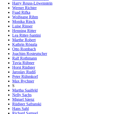
Harry Reuss-Löwenstein
Werner Richter
Fuad Rifka
Wolfgang Rihm
Monika Rinck
Luise Rinser
Henning Ritter
Lea Ritter-Santini
Marthe Robert
Kathrin Röggla
Otto Rombach
Joachim Rosteutscher
Ralf Rothmann
Tuvia Rübner
Horst Rüdiger
Jaroslav Rudiš
Peter Rühmkorf
Max Rychner
S
Martha Saalfeld
Nelly Sachs
Miguel Sáenz
Rüdiger Safranski
Hans Sahl
Richard Samuel