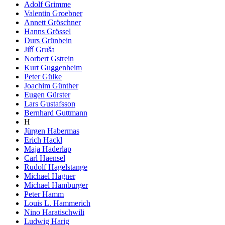
Adolf Grimme
Valentin Groebner
Annett Gröschner
Hanns Grössel
Durs Grünbein
Jiří Gruša
Norbert Gstrein
Kurt Guggenheim
Peter Gülke
Joachim Günther
Eugen Gürster
Lars Gustafsson
Bernhard Guttmann
H
Jürgen Habermas
Erich Hackl
Maja Haderlap
Carl Haensel
Rudolf Hagelstange
Michael Hagner
Michael Hamburger
Peter Hamm
Louis L. Hammerich
Nino Haratischwili
Ludwig Harig