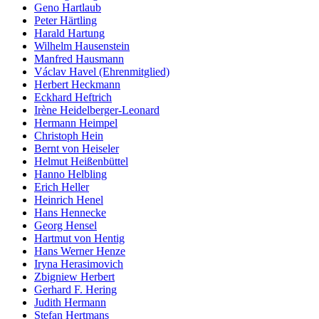
Geno Hartlaub
Peter Härtling
Harald Hartung
Wilhelm Hausenstein
Manfred Hausmann
Václav Havel (Ehrenmitglied)
Herbert Heckmann
Eckhard Heftrich
Irène Heidelberger-Leonard
Hermann Heimpel
Christoph Hein
Bernt von Heiseler
Helmut Heißenbüttel
Hanno Helbling
Erich Heller
Heinrich Henel
Hans Hennecke
Georg Hensel
Hartmut von Hentig
Hans Werner Henze
Iryna Herasimovich
Zbigniew Herbert
Gerhard F. Hering
Judith Hermann
Stefan Hertmans