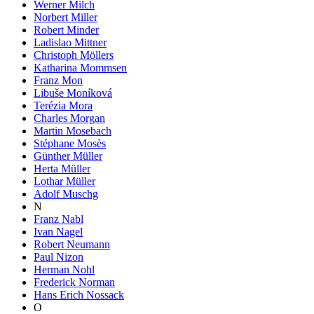
Werner Milch
Norbert Miller
Robert Minder
Ladislao Mittner
Christoph Möllers
Katharina Mommsen
Franz Mon
Libuše Moníková
Terézia Mora
Charles Morgan
Martin Mosebach
Stéphane Mosès
Günther Müller
Herta Müller
Lothar Müller
Adolf Muschg
N
Franz Nabl
Ivan Nagel
Robert Neumann
Paul Nizon
Herman Nohl
Frederick Norman
Hans Erich Nossack
O