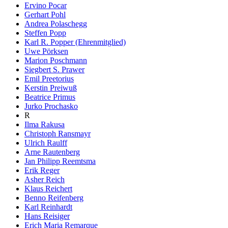
Ervino Pocar
Gerhart Pohl
Andrea Polaschegg
Steffen Popp
Karl R. Popper (Ehrenmitglied)
Uwe Pörksen
Marion Poschmann
Siegbert S. Prawer
Emil Preetorius
Kerstin Preiwuß
Beatrice Primus
Jurko Prochasko
R
Ilma Rakusa
Christoph Ransmayr
Ulrich Raulff
Arne Rautenberg
Jan Philipp Reemtsma
Erik Reger
Asher Reich
Klaus Reichert
Benno Reifenberg
Karl Reinhardt
Hans Reisiger
Erich Maria Remarque