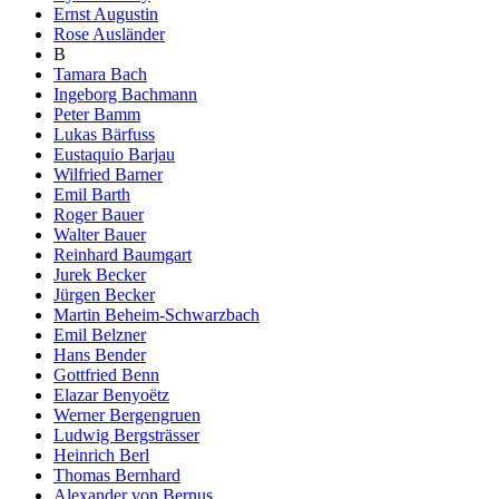
Ernst Augustin
Rose Ausländer
B
Tamara Bach
Ingeborg Bachmann
Peter Bamm
Lukas Bärfuss
Eustaquio Barjau
Wilfried Barner
Emil Barth
Roger Bauer
Walter Bauer
Reinhard Baumgart
Jurek Becker
Jürgen Becker
Martin Beheim-Schwarzbach
Emil Belzner
Hans Bender
Gottfried Benn
Elazar Benyoëtz
Werner Bergengruen
Ludwig Bergsträsser
Heinrich Berl
Thomas Bernhard
Alexander von Bernus