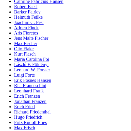
Cathrine Fabricius-Hansen
Robert Faesi
Barker Fairley
Helmuth Feilke
Joachim C. Fest
Adrien Finck
Aris Fioretos
Jens Malte Fischer
Max Fischer
Otto Flake
Kurt Flasch
Maria Carolina Foi
László F. Földényi
Leonard W. Forster
Luigi Forte
Erik Fosnes Hansen
Rita Franceschini
Leonhard Frank
Erich Franzen
Jonathan Franzen
Erich Fried
Richard Friedenthal
Hugo Friedrich
Fritz Rudolf Fries
Max Frisch