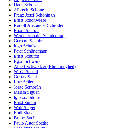
Hans Scholz
Albrecht Schöne
Franz Josef Schöningh
Ernst Schönwiese
Rudolf Alexander Schröder
Raoul Schrott
Werner von der Schulenburg
Gerhard Schulz
Ingo Schulze
Peter Schünemann
Ernst Schürch
Egon Schwarz
Albert Schweitzer (Ehrenmitglied)
W. G. Sebald
Gustav Seibt
Lutz Seiler
Jorge Semprún
Marisa Siguan
Ignazio Silone
Ernst Simon
Wolf Singer
Emil Skála
Bruno Snell
Paulo Astor Soethe