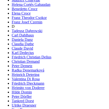
Maurice Colleville
Helena Cortés Gabaudan
Benedetto Croce
Elena Croce
Franz Theodor Csokor
Franz Josef Czernin
D
Tadeusz Dąbrowski
Carl Dahlhaus
Daniela Danz
Claudia Dathe
Claude David
Karl Dedecius
Friedrich Christian Delius
Christian Demand
Peter Demetz
Radka Denemarková
Heinrich Detering
Valentina Di Rosa
Friedrich Dieckmann
Heimito von Doderer
Hilde Domin
Peter Dörfler
Tankred Dorst
Ulrike Draesner