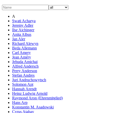
A
Swati Acharya
Jeremy Adler
Ilse Aichinger
Anita Albus
Jan Aler
Richard Alewyn
Beda Allemann
Carl Amery
Jean Améry
Jehuda Amichai
Alfred Andersch
Perry Anderson
Stefan Andres
Juri Andruchowytsch
Solomon Apt
Hannah Arendt
Heinz Ludwig Arnold
Raymond Aron (Ehrenmitglied)
Hans Arp
Konstantin M. Asadowski
Cyrus Atabay