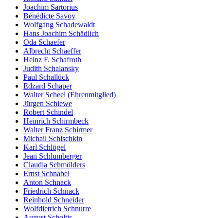
Joachim Sartorius
Bénédicte Savoy
Wolfgang Schadewaldt
Hans Joachim Schädlich
Oda Schaefer
Albrecht Schaeffer
Heinz F. Schafroth
Judith Schalansky
Paul Schallück
Edzard Schaper
Walter Scheel (Ehrenmitglied)
Jürgen Schiewe
Robert Schindel
Heinrich Schirmbeck
Walter Franz Schirmer
Michail Schischkin
Karl Schlögel
Jean Schlumberger
Claudia Schmölders
Ernst Schnabel
Anton Schnack
Friedrich Schnack
Reinhold Schneider
Wolfdietrich Schnurre
August Scholtis