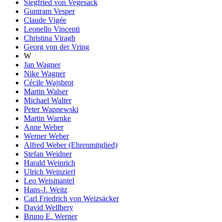
Siegfried von Vegesack
Guntram Vesper
Claude Vigée
Leonello Vincenti
Christina Viragh
Georg von der Vring
W
Jan Wagner
Nike Wagner
Cécile Wajsbrot
Martin Walser
Michael Walter
Peter Wapnewski
Martin Warnke
Anne Weber
Werner Weber
Alfred Weber (Ehrenmitglied)
Stefan Weidner
Harald Weinrich
Ulrich Weinzierl
Leo Weismantel
Hans-J. Weitz
Carl Friedrich von Weizsäcker
David Wellbery
Bruno E. Werner