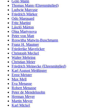
Golo Mann
Thomas Mann (Ehrenmitglied)
Ludwig Marcuse
Friedrich Märker
Odo Marquard
Fritz Martini
László Márton
Olga Martynova
Peter von Matt
Roswitha Matwin-Buschmann
Franz H. Mautner
Friederike Mayröcker
Christoph Meckel
Walter Mehring
Christian Meier
Friedrich Meinecke (Ehrenmitglied)
Karl August Meißinger
Ernst Meister
Max Mell
Eva Menasse
Robert Menasse
Peter de Mendelssohn
Herman Meyer
Martin Meyer
Karl Mickel