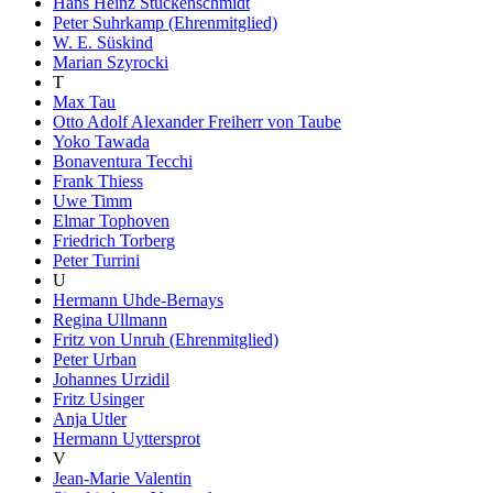
Hans Heinz Stuckenschmidt
Peter Suhrkamp (Ehrenmitglied)
W. E. Süskind
Marian Szyrocki
T
Max Tau
Otto Adolf Alexander Freiherr von Taube
Yoko Tawada
Bonaventura Tecchi
Frank Thiess
Uwe Timm
Elmar Tophoven
Friedrich Torberg
Peter Turrini
U
Hermann Uhde-Bernays
Regina Ullmann
Fritz von Unruh (Ehrenmitglied)
Peter Urban
Johannes Urzidil
Fritz Usinger
Anja Utler
Hermann Uyttersprot
V
Jean-Marie Valentin