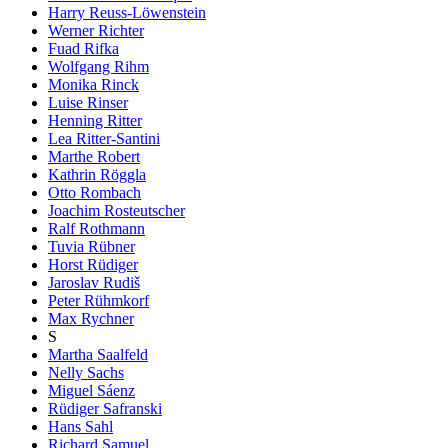
Harry Reuss-Löwenstein
Werner Richter
Fuad Rifka
Wolfgang Rihm
Monika Rinck
Luise Rinser
Henning Ritter
Lea Ritter-Santini
Marthe Robert
Kathrin Röggla
Otto Rombach
Joachim Rosteutscher
Ralf Rothmann
Tuvia Rübner
Horst Rüdiger
Jaroslav Rudiš
Peter Rühmkorf
Max Rychner
S
Martha Saalfeld
Nelly Sachs
Miguel Sáenz
Rüdiger Safranski
Hans Sahl
Richard Samuel