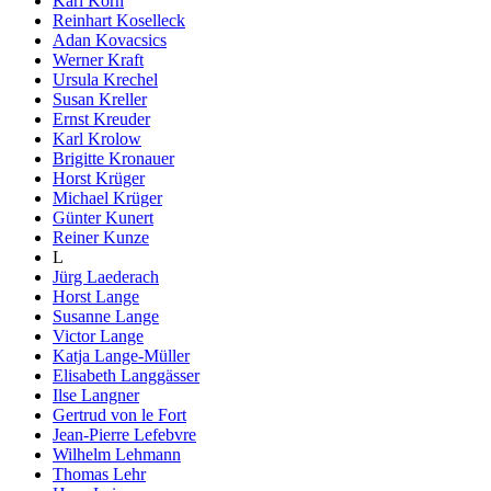
Karl Korn
Reinhart Koselleck
Adan Kovacsics
Werner Kraft
Ursula Krechel
Susan Kreller
Ernst Kreuder
Karl Krolow
Brigitte Kronauer
Horst Krüger
Michael Krüger
Günter Kunert
Reiner Kunze
L
Jürg Laederach
Horst Lange
Susanne Lange
Victor Lange
Katja Lange-Müller
Elisabeth Langgässer
Ilse Langner
Gertrud von le Fort
Jean-Pierre Lefebvre
Wilhelm Lehmann
Thomas Lehr