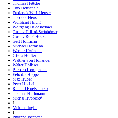
Thomas Hettche
Otto Heuschele
Frederick W. J. Heuser
Theodor Heuss
Wolfgang Hilbig
Wolfgang Hildesheimer
Gustav Hillard-Steinbömer
Gustav René Hocke
Gert Hofmann
Michael Hofmann
Werner Hofmann
Gisela Holfter
Walther von Hollander
Walter Höllerer
Barbara Honigmann
Felicitas Hoppe
Max Huber
Peter Huchel
Richard Huelsenbeck
Thomas Hürlimann
Michal Hvorecký
I
Meinrad Inglin
J
Philippe Jaccottet