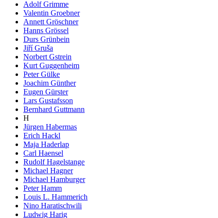
Adolf Grimme
Valentin Groebner
Annett Gröschner
Hanns Grössel
Durs Grünbein
Jiří Gruša
Norbert Gstrein
Kurt Guggenheim
Peter Gülke
Joachim Günther
Eugen Gürster
Lars Gustafsson
Bernhard Guttmann
H
Jürgen Habermas
Erich Hackl
Maja Haderlap
Carl Haensel
Rudolf Hagelstange
Michael Hagner
Michael Hamburger
Peter Hamm
Louis L. Hammerich
Nino Haratischwili
Ludwig Harig