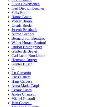
Silvia Bovenschen
Karl Dietrich Bracher
Felix Braun
Hanns Braun
Volker Braun
Ursula Bredel
Joseph Breitbach
Alfred Brendel
Bernard von Brentano
Walter Horace Bruford
Rudolf Brunngraber
Günter de Bruyn
Carl Jacob Burckhardt
Hermann Burger
Günter Busch
C
Iso Camartin
Elias Canetti
Hans Carossa
Anna Maria Carpi
Cesare Cases
André Chamson
Michel Chaouli
Jean Cocteau