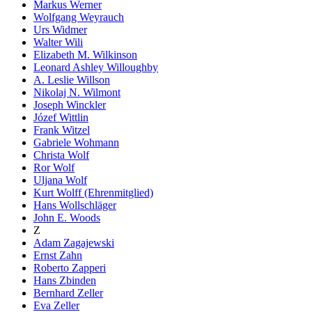
Markus Werner
Wolfgang Weyrauch
Urs Widmer
Walter Wili
Elizabeth M. Wilkinson
Leonard Ashley Willoughby
A. Leslie Willson
Nikolaj N. Wilmont
Joseph Winckler
Józef Wittlin
Frank Witzel
Gabriele Wohmann
Christa Wolf
Ror Wolf
Uljana Wolf
Kurt Wolff (Ehrenmitglied)
Hans Wollschläger
John E. Woods
Z
Adam Zagajewski
Ernst Zahn
Roberto Zapperi
Hans Zbinden
Bernhard Zeller
Eva Zeller