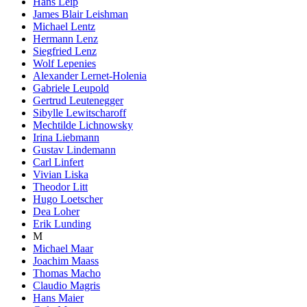
Hans Leip
James Blair Leishman
Michael Lentz
Hermann Lenz
Siegfried Lenz
Wolf Lepenies
Alexander Lernet-Holenia
Gabriele Leupold
Gertrud Leutenegger
Sibylle Lewitscharoff
Mechtilde Lichnowsky
Irina Liebmann
Gustav Lindemann
Carl Linfert
Vivian Liska
Theodor Litt
Hugo Loetscher
Dea Loher
Erik Lunding
M
Michael Maar
Joachim Maass
Thomas Macho
Claudio Magris
Hans Maier