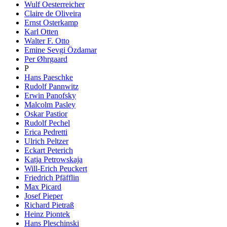
Wulf Oesterreicher
Claire de Oliveira
Ernst Osterkamp
Karl Otten
Walter F. Otto
Emine Sevgi Özdamar
Per Øhrgaard
P
Hans Paeschke
Rudolf Pannwitz
Erwin Panofsky
Malcolm Pasley
Oskar Pastior
Rudolf Pechel
Erica Pedretti
Ulrich Peltzer
Eckart Peterich
Katja Petrowskaja
Will-Erich Peuckert
Friedrich Pfäfflin
Max Picard
Josef Pieper
Richard Pietraß
Heinz Piontek
Hans Pleschinski