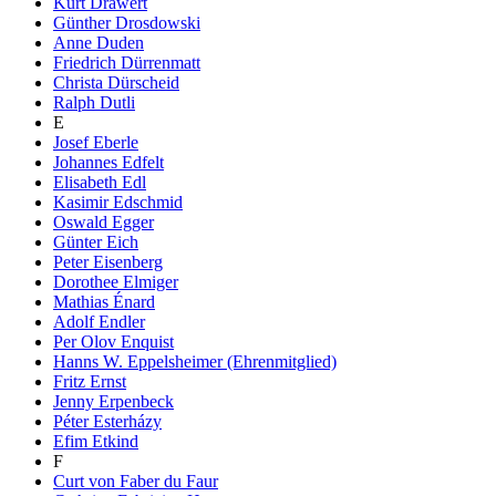
Kurt Drawert
Günther Drosdowski
Anne Duden
Friedrich Dürrenmatt
Christa Dürscheid
Ralph Dutli
E
Josef Eberle
Johannes Edfelt
Elisabeth Edl
Kasimir Edschmid
Oswald Egger
Günter Eich
Peter Eisenberg
Dorothee Elmiger
Mathias Énard
Adolf Endler
Per Olov Enquist
Hanns W. Eppelsheimer (Ehrenmitglied)
Fritz Ernst
Jenny Erpenbeck
Péter Esterházy
Efim Etkind
F
Curt von Faber du Faur