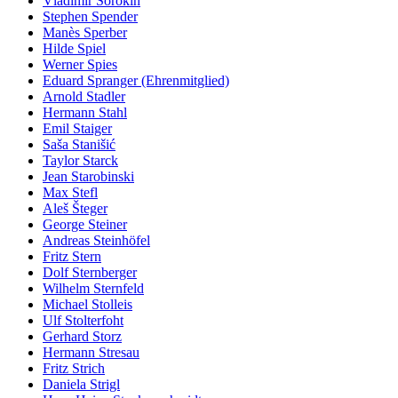
Vladimir Sorokin
Stephen Spender
Manès Sperber
Hilde Spiel
Werner Spies
Eduard Spranger (Ehrenmitglied)
Arnold Stadler
Hermann Stahl
Emil Staiger
Saša Stanišić
Taylor Starck
Jean Starobinski
Max Stefl
Aleš Šteger
George Steiner
Andreas Steinhöfel
Fritz Stern
Dolf Sternberger
Wilhelm Sternfeld
Michael Stolleis
Ulf Stolterfoht
Gerhard Storz
Hermann Stresau
Fritz Strich
Daniela Strigl