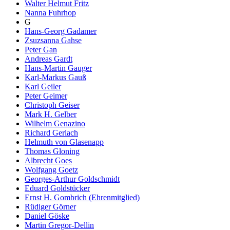
Walter Helmut Fritz
Nanna Fuhrhop
G
Hans-Georg Gadamer
Zsuzsanna Gahse
Peter Gan
Andreas Gardt
Hans-Martin Gauger
Karl-Markus Gauß
Karl Geiler
Peter Geimer
Christoph Geiser
Mark H. Gelber
Wilhelm Genazino
Richard Gerlach
Helmuth von Glasenapp
Thomas Gloning
Albrecht Goes
Wolfgang Goetz
Georges-Arthur Goldschmidt
Eduard Goldstücker
Ernst H. Gombrich (Ehrenmitglied)
Rüdiger Görner
Daniel Göske
Martin Gregor-Dellin