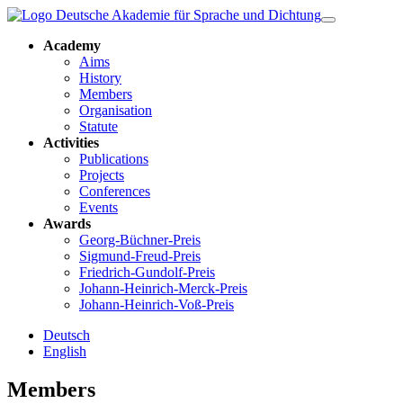
Academy
Aims
History
Members
Organisation
Statute
Activities
Publications
Projects
Conferences
Events
Awards
Georg-Büchner-Preis
Sigmund-Freud-Preis
Friedrich-Gundolf-Preis
Johann-Heinrich-Merck-Preis
Johann-Heinrich-Voß-Preis
Deutsch
English
Members