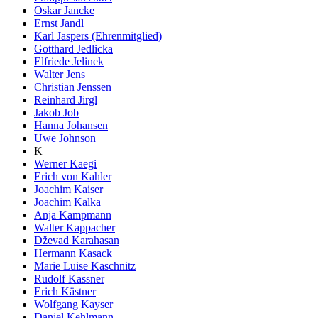
Oskar Jancke
Ernst Jandl
Karl Jaspers (Ehrenmitglied)
Gotthard Jedlicka
Elfriede Jelinek
Walter Jens
Christian Jenssen
Reinhard Jirgl
Jakob Job
Hanna Johansen
Uwe Johnson
K
Werner Kaegi
Erich von Kahler
Joachim Kaiser
Joachim Kalka
Anja Kampmann
Walter Kappacher
Dževad Karahasan
Hermann Kasack
Marie Luise Kaschnitz
Rudolf Kassner
Erich Kästner
Wolfgang Kayser
Daniel Kehlmann