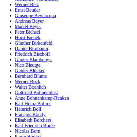
Werner Betz
Ernst Beutler
Giuseppe Bevilacqua
Andreas Beyer
Marcel Beyer
Peter Bichsel
Horst Bienek
Günther Birkenfeld
Daniel Birnbaum
Friedrich Bischoff
Günter Blamberger
Nico Bleutge
Günter Blöcker
Bernhard Blume
Werner Bock
Walter Boehlich
Gottfried Bohnenblust
Anne Bohnenkamp-Renken
Karl Heinz Bohrer
Heinrich Böll
François Bondy
Elisabeth Borchers
Karl Friedrich Borée
Nicolas Born
Pierre Boulez