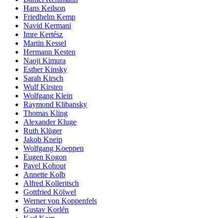
Hans Keilson
Friedhelm Kemp
Navid Kermani
Imre Kertész
Martin Kessel
Hermann Kesten
Naoji Kimura
Esther Kinsky
Sarah Kirsch
Wulf Kirsten
Wolfgang Klein
Raymond Klibansky
Thomas Kling
Alexander Kluge
Ruth Klüger
Jakob Kneip
Wolfgang Koeppen
Eugen Kogon
Pavel Kohout
Annette Kolb
Alfred Kolleritsch
Gottfried Kölwel
Werner von Koppenfels
Gustav Korlén