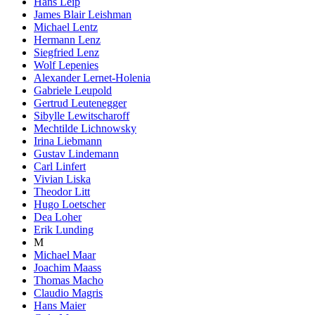
Hans Leip
James Blair Leishman
Michael Lentz
Hermann Lenz
Siegfried Lenz
Wolf Lepenies
Alexander Lernet-Holenia
Gabriele Leupold
Gertrud Leutenegger
Sibylle Lewitscharoff
Mechtilde Lichnowsky
Irina Liebmann
Gustav Lindemann
Carl Linfert
Vivian Liska
Theodor Litt
Hugo Loetscher
Dea Loher
Erik Lunding
M
Michael Maar
Joachim Maass
Thomas Macho
Claudio Magris
Hans Maier