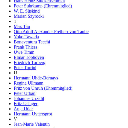
Hans Heinz Stuckenschmidt
Peter Suhrkamp (Ehrenmitglied)
W. E. Süskind
Marian Szyrocki
T
Max Tau
Otto Adolf Alexander Freiherr von Taube
Yoko Tawada
Bonaventura Tecchi
Frank Thiess
Uwe Timm
Elmar Tophoven
Friedrich Torberg
Peter Turrini
U
Hermann Uhde-Bernays
Regina Ullmann
Fritz von Unruh (Ehrenmitglied)
Peter Urban
Johannes Urzidil
Fritz Usinger
Anja Utler
Hermann Uyttersprot
V
Jean-Marie Valentin