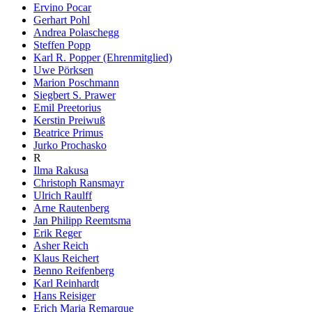
Ervino Pocar
Gerhart Pohl
Andrea Polaschegg
Steffen Popp
Karl R. Popper (Ehrenmitglied)
Uwe Pörksen
Marion Poschmann
Siegbert S. Prawer
Emil Preetorius
Kerstin Preiwuß
Beatrice Primus
Jurko Prochasko
R
Ilma Rakusa
Christoph Ransmayr
Ulrich Raulff
Arne Rautenberg
Jan Philipp Reemtsma
Erik Reger
Asher Reich
Klaus Reichert
Benno Reifenberg
Karl Reinhardt
Hans Reisiger
Erich Maria Remarque