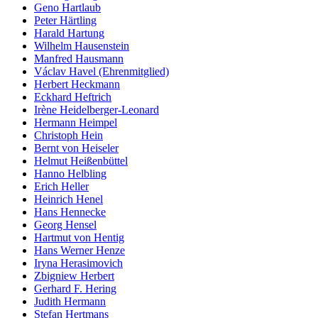
Geno Hartlaub
Peter Härtling
Harald Hartung
Wilhelm Hausenstein
Manfred Hausmann
Václav Havel (Ehrenmitglied)
Herbert Heckmann
Eckhard Heftrich
Irène Heidelberger-Leonard
Hermann Heimpel
Christoph Hein
Bernt von Heiseler
Helmut Heißenbüttel
Hanno Helbling
Erich Heller
Heinrich Henel
Hans Hennecke
Georg Hensel
Hartmut von Hentig
Hans Werner Henze
Iryna Herasimovich
Zbigniew Herbert
Gerhard F. Hering
Judith Hermann
Stefan Hertmans