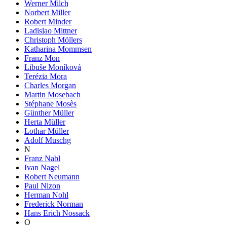
Werner Milch
Norbert Miller
Robert Minder
Ladislao Mittner
Christoph Möllers
Katharina Mommsen
Franz Mon
Libuše Moníková
Terézia Mora
Charles Morgan
Martin Mosebach
Stéphane Mosès
Günther Müller
Herta Müller
Lothar Müller
Adolf Muschg
N
Franz Nabl
Ivan Nagel
Robert Neumann
Paul Nizon
Herman Nohl
Frederick Norman
Hans Erich Nossack
O