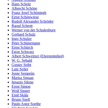
Hans Scholz
Albrecht Schöne
Franz Josef Schöningh
Ernst Schönwiese
Rudolf Alexander Schröder
Raoul Schrott
Werner von der Schulenburg
Gerhard Schulz
Ingo Schulze
Peter Schünemann
Ernst Schürch
Egon Schwarz
Albert Schweitzer (Ehrenmitglied)
W. G. Sebald
Gustav Seibt
Lutz Seiler
Jorge Semprún
Marisa Siguan
Ignazio Silone
Ernst Simon
Wolf Singer
Emil Skála
Bruno Snell
Paulo Astor Soethe