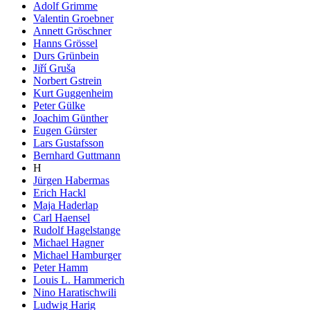
Adolf Grimme
Valentin Groebner
Annett Gröschner
Hanns Grössel
Durs Grünbein
Jiří Gruša
Norbert Gstrein
Kurt Guggenheim
Peter Gülke
Joachim Günther
Eugen Gürster
Lars Gustafsson
Bernhard Guttmann
H
Jürgen Habermas
Erich Hackl
Maja Haderlap
Carl Haensel
Rudolf Hagelstange
Michael Hagner
Michael Hamburger
Peter Hamm
Louis L. Hammerich
Nino Haratischwili
Ludwig Harig