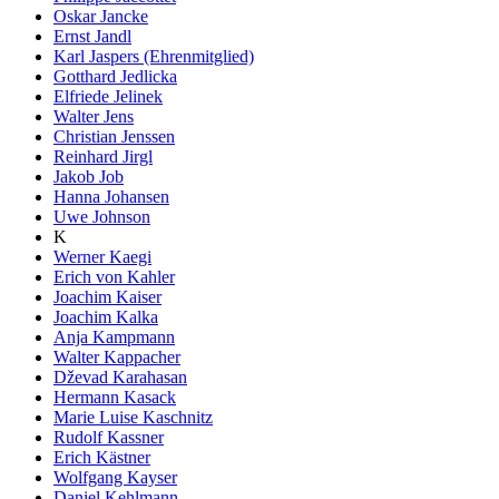
Oskar Jancke
Ernst Jandl
Karl Jaspers (Ehrenmitglied)
Gotthard Jedlicka
Elfriede Jelinek
Walter Jens
Christian Jenssen
Reinhard Jirgl
Jakob Job
Hanna Johansen
Uwe Johnson
K
Werner Kaegi
Erich von Kahler
Joachim Kaiser
Joachim Kalka
Anja Kampmann
Walter Kappacher
Dževad Karahasan
Hermann Kasack
Marie Luise Kaschnitz
Rudolf Kassner
Erich Kästner
Wolfgang Kayser
Daniel Kehlmann