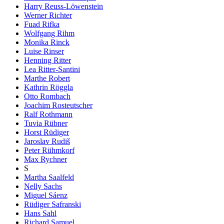
Harry Reuss-Löwenstein
Werner Richter
Fuad Rifka
Wolfgang Rihm
Monika Rinck
Luise Rinser
Henning Ritter
Lea Ritter-Santini
Marthe Robert
Kathrin Röggla
Otto Rombach
Joachim Rosteutscher
Ralf Rothmann
Tuvia Rübner
Horst Rüdiger
Jaroslav Rudiš
Peter Rühmkorf
Max Rychner
S
Martha Saalfeld
Nelly Sachs
Miguel Sáenz
Rüdiger Safranski
Hans Sahl
Richard Samuel