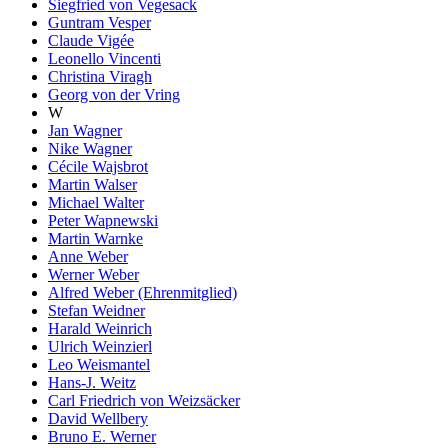
Siegfried von Vegesack
Guntram Vesper
Claude Vigée
Leonello Vincenti
Christina Viragh
Georg von der Vring
W
Jan Wagner
Nike Wagner
Cécile Wajsbrot
Martin Walser
Michael Walter
Peter Wapnewski
Martin Warnke
Anne Weber
Werner Weber
Alfred Weber (Ehrenmitglied)
Stefan Weidner
Harald Weinrich
Ulrich Weinzierl
Leo Weismantel
Hans-J. Weitz
Carl Friedrich von Weizsäcker
David Wellbery
Bruno E. Werner