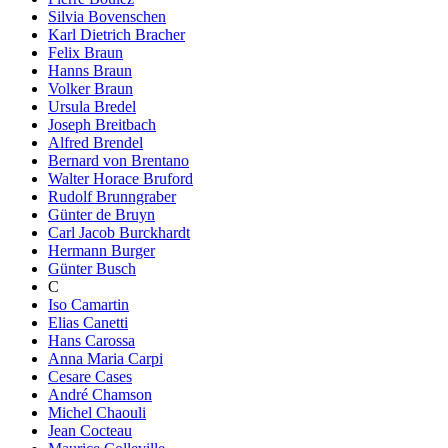
Silvia Bovenschen
Karl Dietrich Bracher
Felix Braun
Hanns Braun
Volker Braun
Ursula Bredel
Joseph Breitbach
Alfred Brendel
Bernard von Brentano
Walter Horace Bruford
Rudolf Brunngraber
Günter de Bruyn
Carl Jacob Burckhardt
Hermann Burger
Günter Busch
C
Iso Camartin
Elias Canetti
Hans Carossa
Anna Maria Carpi
Cesare Cases
André Chamson
Michel Chaouli
Jean Cocteau