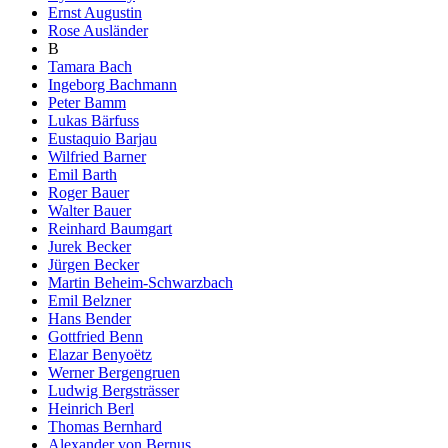
Ernst Augustin
Rose Ausländer
B
Tamara Bach
Ingeborg Bachmann
Peter Bamm
Lukas Bärfuss
Eustaquio Barjau
Wilfried Barner
Emil Barth
Roger Bauer
Walter Bauer
Reinhard Baumgart
Jurek Becker
Jürgen Becker
Martin Beheim-Schwarzbach
Emil Belzner
Hans Bender
Gottfried Benn
Elazar Benyoëtz
Werner Bergengruen
Ludwig Bergsträsser
Heinrich Berl
Thomas Bernhard
Alexander von Bernus