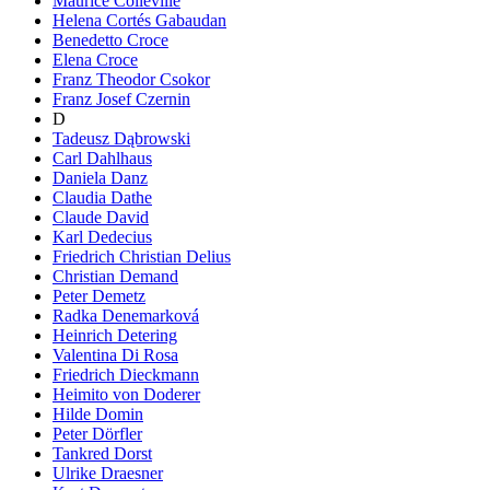
Maurice Colleville
Helena Cortés Gabaudan
Benedetto Croce
Elena Croce
Franz Theodor Csokor
Franz Josef Czernin
D
Tadeusz Dąbrowski
Carl Dahlhaus
Daniela Danz
Claudia Dathe
Claude David
Karl Dedecius
Friedrich Christian Delius
Christian Demand
Peter Demetz
Radka Denemarková
Heinrich Detering
Valentina Di Rosa
Friedrich Dieckmann
Heimito von Doderer
Hilde Domin
Peter Dörfler
Tankred Dorst
Ulrike Draesner