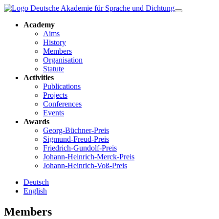
Academy
Aims
History
Members
Organisation
Statute
Activities
Publications
Projects
Conferences
Events
Awards
Georg-Büchner-Preis
Sigmund-Freud-Preis
Friedrich-Gundolf-Preis
Johann-Heinrich-Merck-Preis
Johann-Heinrich-Voß-Preis
Deutsch
English
Members