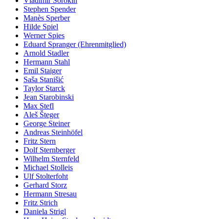
Vladimir Sorokin
Stephen Spender
Manès Sperber
Hilde Spiel
Werner Spies
Eduard Spranger (Ehrenmitglied)
Arnold Stadler
Hermann Stahl
Emil Staiger
Saša Stanišić
Taylor Starck
Jean Starobinski
Max Stefl
Aleš Šteger
George Steiner
Andreas Steinhöfel
Fritz Stern
Dolf Sternberger
Wilhelm Sternfeld
Michael Stolleis
Ulf Stolterfoht
Gerhard Storz
Hermann Stresau
Fritz Strich
Daniela Strigl