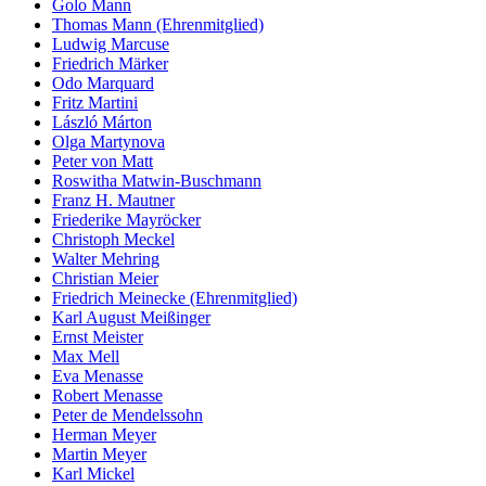
Golo Mann
Thomas Mann (Ehrenmitglied)
Ludwig Marcuse
Friedrich Märker
Odo Marquard
Fritz Martini
László Márton
Olga Martynova
Peter von Matt
Roswitha Matwin-Buschmann
Franz H. Mautner
Friederike Mayröcker
Christoph Meckel
Walter Mehring
Christian Meier
Friedrich Meinecke (Ehrenmitglied)
Karl August Meißinger
Ernst Meister
Max Mell
Eva Menasse
Robert Menasse
Peter de Mendelssohn
Herman Meyer
Martin Meyer
Karl Mickel