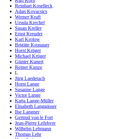
Karl Korn
Reinhart Koselleck
Adan Kovacsics
Werner Kraft
Ursula Krechel
Susan Kreller
Ernst Kreuder
Karl Krolow
Brigitte Kronauer
Horst Krüger
Michael Krüger
Günter Kunert
Reiner Kunze
L
Jürg Laederach
Horst Lange
Susanne Lange
Victor Lange
Katja Lange-Müller
Elisabeth Langgässer
Ilse Langner
Gertrud von le Fort
Jean-Pierre Lefebvre
Wilhelm Lehmann
Thomas Lehr