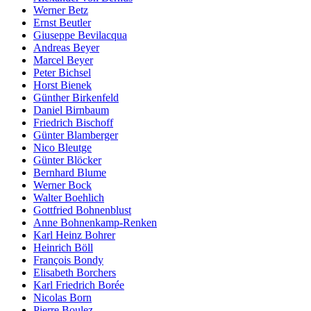
Werner Betz
Ernst Beutler
Giuseppe Bevilacqua
Andreas Beyer
Marcel Beyer
Peter Bichsel
Horst Bienek
Günther Birkenfeld
Daniel Birnbaum
Friedrich Bischoff
Günter Blamberger
Nico Bleutge
Günter Blöcker
Bernhard Blume
Werner Bock
Walter Boehlich
Gottfried Bohnenblust
Anne Bohnenkamp-Renken
Karl Heinz Bohrer
Heinrich Böll
François Bondy
Elisabeth Borchers
Karl Friedrich Borée
Nicolas Born
Pierre Boulez