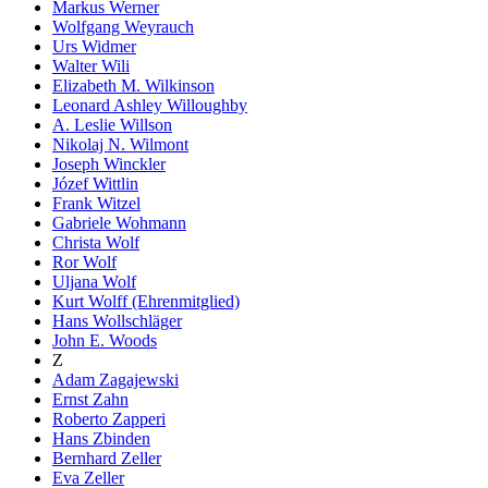
Markus Werner
Wolfgang Weyrauch
Urs Widmer
Walter Wili
Elizabeth M. Wilkinson
Leonard Ashley Willoughby
A. Leslie Willson
Nikolaj N. Wilmont
Joseph Winckler
Józef Wittlin
Frank Witzel
Gabriele Wohmann
Christa Wolf
Ror Wolf
Uljana Wolf
Kurt Wolff (Ehrenmitglied)
Hans Wollschläger
John E. Woods
Z
Adam Zagajewski
Ernst Zahn
Roberto Zapperi
Hans Zbinden
Bernhard Zeller
Eva Zeller