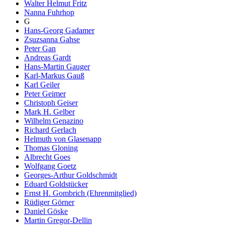
Walter Helmut Fritz
Nanna Fuhrhop
G
Hans-Georg Gadamer
Zsuzsanna Gahse
Peter Gan
Andreas Gardt
Hans-Martin Gauger
Karl-Markus Gauß
Karl Geiler
Peter Geimer
Christoph Geiser
Mark H. Gelber
Wilhelm Genazino
Richard Gerlach
Helmuth von Glasenapp
Thomas Gloning
Albrecht Goes
Wolfgang Goetz
Georges-Arthur Goldschmidt
Eduard Goldstücker
Ernst H. Gombrich (Ehrenmitglied)
Rüdiger Görner
Daniel Göske
Martin Gregor-Dellin