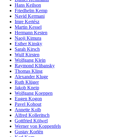
Hans Keilson
Friedhelm Kemp
Navid Kermani
Imre Kertész
Martin Kessel
Hermann Kesten
Naoji Kimura
Esther Kinsky
Sarah Kirsch
Wulf Kirsten
Wolfgang Klein
Raymond Klibansky
Thomas Kling
Alexander Kluge
Ruth Klüger
Jakob Kneip
Wolfgang Koeppen
Eugen Kogon
Pavel Kohout
Annette Kolb
Alfred Kolleritsch
Gottfried Kölwel
Werner von Koppenfels
Gustav Korlén