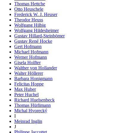
Thomas Hettche
Otto Heuschele
Frederick W. J. Heuser
Theodor Heuss
Wolfgang Hilbig
Wolfgang Hildesheimer
Gustav Hillard-Steinbömer
Gustav René Hocke
Gert Hofmann
Michael Hofmann
Werner Hofmann
Gisela Holfter
Walther von Hollander
Walter Höllerer
Barbara Honigmann
Felicitas Hoppe
Max Huber
Peter Huchel
Richard Huelsenbeck
Thomas Hürlimann
Michal Hvorecký
I
Meinrad Inglin
J
Philippe Jaccottet