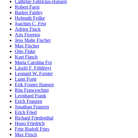
Cathrine Fabricius-Hansen
Robert Faesi
Barker Fairley
Helmuth Feilke
Joachim C. Fest
Adrien Finck
Aris Fioretos
Jens Malte Fischer
Max Fischer
Otto Flake
Kurt Flasch
Maria Carolina Foi
László F. Földényi
Leonard W. Forster
Luigi Forte
Erik Fosnes Hansen
Rita Franceschini
Leonhard Frank
Erich Franzen
Jonathan Franzen
Erich Fried
Richard Friedenthal
Hugo Friedrich
Fritz Rudolf Fries
Max Frisch