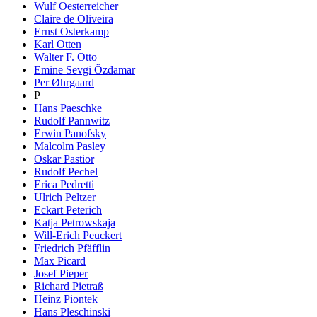
Wulf Oesterreicher
Claire de Oliveira
Ernst Osterkamp
Karl Otten
Walter F. Otto
Emine Sevgi Özdamar
Per Øhrgaard
P
Hans Paeschke
Rudolf Pannwitz
Erwin Panofsky
Malcolm Pasley
Oskar Pastior
Rudolf Pechel
Erica Pedretti
Ulrich Peltzer
Eckart Peterich
Katja Petrowskaja
Will-Erich Peuckert
Friedrich Pfäfflin
Max Picard
Josef Pieper
Richard Pietraß
Heinz Piontek
Hans Pleschinski