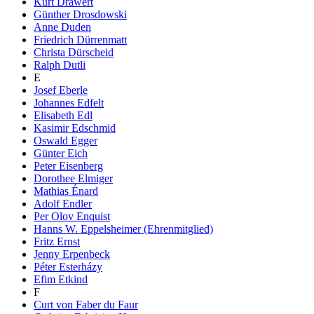
Kurt Drawert
Günther Drosdowski
Anne Duden
Friedrich Dürrenmatt
Christa Dürscheid
Ralph Dutli
E
Josef Eberle
Johannes Edfelt
Elisabeth Edl
Kasimir Edschmid
Oswald Egger
Günter Eich
Peter Eisenberg
Dorothee Elmiger
Mathias Énard
Adolf Endler
Per Olov Enquist
Hanns W. Eppelsheimer (Ehrenmitglied)
Fritz Ernst
Jenny Erpenbeck
Péter Esterházy
Efim Etkind
F
Curt von Faber du Faur