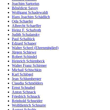
Joachim Sartorius
Bénédicte Savoy
Wolfgang Schadewaldt
Hans Joachim Schädlich
Oda Schaefer
Albrecht Schaeffer
Heinz F. Schafroth
Judith Schalansky
Paul Schallück
Edzard Schaper
Walter Scheel (Ehrenmitglied)
Jürgen Schiewe
Robert Schindel
Heinrich Schirmbeck
Walter Franz Schirmer
Michail Schischkin
Karl Schlögel
Jean Schlumberger
Claudia Schmölders
Ernst Schnabel
Anton Schnack
Friedrich Schnack
Reinhold Schneider
Wolfdietrich Schnurre
August Scholtis