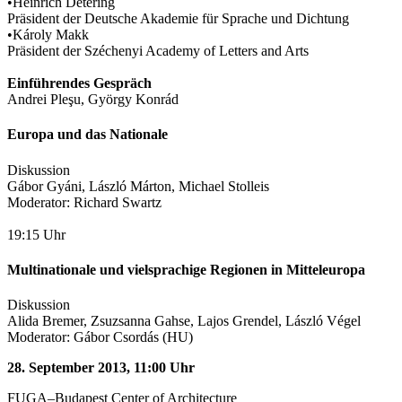
•Heinrich Detering
Präsident der Deutsche Akademie für Sprache und Dichtung
•Károly Makk
Präsident der Széchenyi Academy of Letters and Arts
Einführendes Gespräch
Andrei Pleşu, György Konrád
Europa und das Nationale
Diskussion
Gábor Gyáni, László Márton, Michael Stolleis
Moderator: Richard Swartz
19:15 Uhr
Multinationale und vielsprachige Regionen in Mitteleuropa
Diskussion
Alida Bremer, Zsuzsanna Gahse, Lajos Grendel, László Végel
Moderator: Gábor Csordás (HU)
28. September 2013, 11:00 Uhr
FUGA–Budapest Center of Architecture