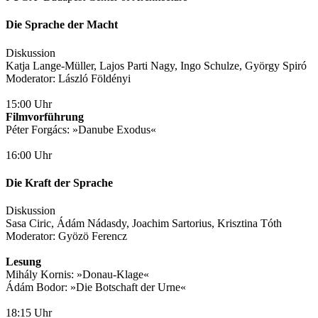
Die Sprache der Macht
Diskussion
Katja Lange-Müller, Lajos Parti Nagy, Ingo Schulze, György Spiró
Moderator: László Földényi
15:00 Uhr
Filmvorführung
Péter Forgács: »Danube Exodus«
16:00 Uhr
Die Kraft der Sprache
Diskussion
Sasa Ciric, Ádám Nádasdy, Joachim Sartorius, Krisztina Tóth
Moderator: Gyözö Ferencz
Lesung
Mihály Kornis: »Donau-Klage«
Ádám Bodor: »Die Botschaft der Urne«
18:15 Uhr