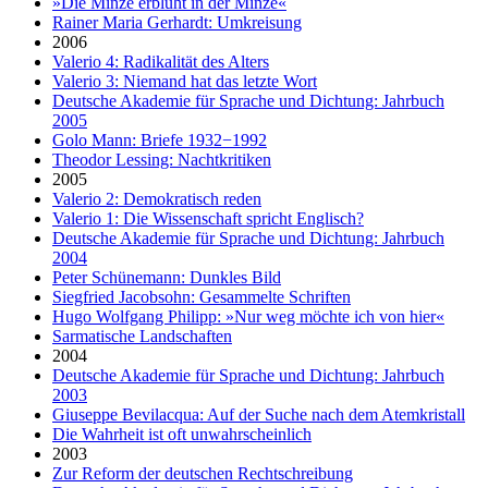
»Die Minze erblüht in der Minze«
Rainer Maria Gerhardt: Umkreisung
2006
Valerio 4: Radikalität des Alters
Valerio 3: Niemand hat das letzte Wort
Deutsche Akademie für Sprache und Dichtung: Jahrbuch
2005
Golo Mann: Briefe 1932−1992
Theodor Lessing: Nachtkritiken
2005
Valerio 2: Demokratisch reden
Valerio 1: Die Wissenschaft spricht Englisch?
Deutsche Akademie für Sprache und Dichtung: Jahrbuch
2004
Peter Schünemann: Dunkles Bild
Siegfried Jacobsohn: Gesammelte Schriften
Hugo Wolfgang Philipp: »Nur weg möchte ich von hier«
Sarmatische Landschaften
2004
Deutsche Akademie für Sprache und Dichtung: Jahrbuch
2003
Giuseppe Bevilacqua: Auf der Suche nach dem Atemkristall
Die Wahrheit ist oft unwahrscheinlich
2003
Zur Reform der deutschen Rechtschreibung