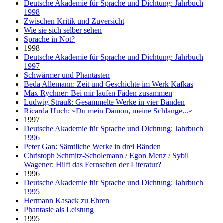
Deutsche Akademie für Sprache und Dichtung: Jahrbuch
1998
Zwischen Kritik und Zuversicht
Wie sie sich selber sehen
Sprache in Not?
1998
Deutsche Akademie für Sprache und Dichtung: Jahrbuch
1997
Schwärmer und Phantasten
Beda Allemann: Zeit und Geschichte im Werk Kafkas
Max Rychner: Bei mir laufen Fäden zusammen
Ludwig Strauß: Gesammelte Werke in vier Bänden
Ricarda Huch: »Du mein Dämon, meine Schlange...«
1997
Deutsche Akademie für Sprache und Dichtung: Jahrbuch
1996
Peter Gan: Sämtliche Werke in drei Bänden
Christoph Schmitz-Scholemann / Egon Menz / Sybil
Wagener: Hilft das Fernsehen der Literatur?
1996
Deutsche Akademie für Sprache und Dichtung: Jahrbuch
1995
Hermann Kasack zu Ehren
Phantasie als Leistung
1995