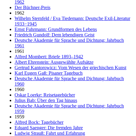
1962
Der Büchner-Preis
1962
Wilhelm Sternfeld / Eva Tiedemann: Deutsche Exil-Literatur
1933−1945
Ernst Fuhrmann: Grundformen des Lebens
Friedrich Gundolf: Dem lebendigen Geist
Deutsche Akademie für Sprache und Dichtung: Jahrbuch
1961
1961
Alfred Mombert: Briefe 1893–1942
Albert Ehrenstein: Ausgewählte Aufsätze
Gertrud Kantorowicz: Vom Wesen der griechischen Kunst
Karl Eugen Gaß: Pisaner Tagebuch
Deutsche Akademie für Sprache und Dichtung: Jahrbuch
1960
1960
Oskar Loerke: Reisetagebücher
Julius Bab: Über den Tag hinaus
Deutsche Akademie für Sprache und Dichtung: Jahrbuch
1959
1959
Alfred Bock: Tagebücher
Eduard Saenger: Die fremden Jahre
Ludwig Strauß: Fahrt und Erfahrung