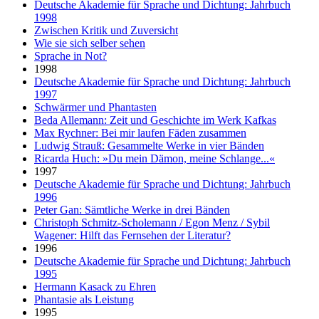
Deutsche Akademie für Sprache und Dichtung: Jahrbuch
1998
Zwischen Kritik und Zuversicht
Wie sie sich selber sehen
Sprache in Not?
1998
Deutsche Akademie für Sprache und Dichtung: Jahrbuch
1997
Schwärmer und Phantasten
Beda Allemann: Zeit und Geschichte im Werk Kafkas
Max Rychner: Bei mir laufen Fäden zusammen
Ludwig Strauß: Gesammelte Werke in vier Bänden
Ricarda Huch: »Du mein Dämon, meine Schlange...«
1997
Deutsche Akademie für Sprache und Dichtung: Jahrbuch
1996
Peter Gan: Sämtliche Werke in drei Bänden
Christoph Schmitz-Scholemann / Egon Menz / Sybil
Wagener: Hilft das Fernsehen der Literatur?
1996
Deutsche Akademie für Sprache und Dichtung: Jahrbuch
1995
Hermann Kasack zu Ehren
Phantasie als Leistung
1995