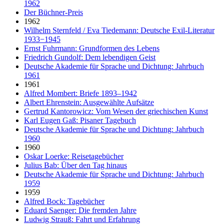
1962
Der Büchner-Preis
1962
Wilhelm Sternfeld / Eva Tiedemann: Deutsche Exil-Literatur
1933−1945
Ernst Fuhrmann: Grundformen des Lebens
Friedrich Gundolf: Dem lebendigen Geist
Deutsche Akademie für Sprache und Dichtung: Jahrbuch
1961
1961
Alfred Mombert: Briefe 1893–1942
Albert Ehrenstein: Ausgewählte Aufsätze
Gertrud Kantorowicz: Vom Wesen der griechischen Kunst
Karl Eugen Gaß: Pisaner Tagebuch
Deutsche Akademie für Sprache und Dichtung: Jahrbuch
1960
1960
Oskar Loerke: Reisetagebücher
Julius Bab: Über den Tag hinaus
Deutsche Akademie für Sprache und Dichtung: Jahrbuch
1959
1959
Alfred Bock: Tagebücher
Eduard Saenger: Die fremden Jahre
Ludwig Strauß: Fahrt und Erfahrung