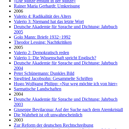
»Die Minze erblüht in der Minze«
Rainer Maria Gerhardt: Umkreisung
2006
Valerio 4: Radikalität des Alters
Valerio 3: Niemand hat das letzte Wort
Deutsche Akademie für Sprache und Dichtung: Jahrbuch
2005
Golo Mann: Briefe 1932−1992
Theodor Lessing: Nachtkritiken
2005
Valerio 2: Demokratisch reden
Valerio 1: Die Wissenschaft spricht Englisch?
Deutsche Akademie für Sprache und Dichtung: Jahrbuch
2004
Peter Schünemann: Dunkles Bild
Siegfried Jacobsohn: Gesammelte Schriften
Hugo Wolfgang Philipp: »Nur weg möchte ich von hier«
Sarmatische Landschaften
2004
Deutsche Akademie für Sprache und Dichtung: Jahrbuch
2003
Giuseppe Bevilacqua: Auf der Suche nach dem Atemkristall
Die Wahrheit ist oft unwahrscheinlich
2003
Zur Reform der deutschen Rechtschreibung