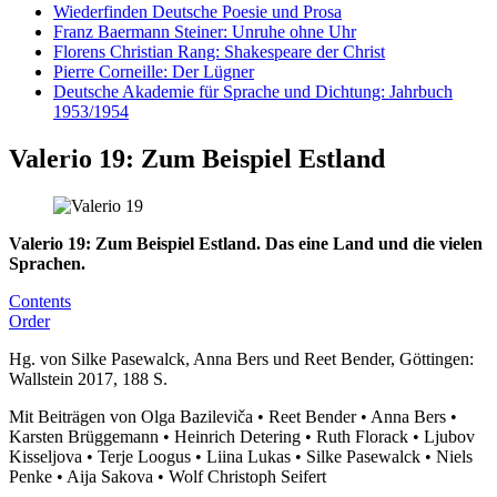
Wiederfinden Deutsche Poesie und Prosa
Franz Baermann Steiner: Unruhe ohne Uhr
Florens Christian Rang: Shakespeare der Christ
Pierre Corneille: Der Lügner
Deutsche Akademie für Sprache und Dichtung: Jahrbuch
1953/1954
Valerio 19: Zum Beispiel Estland
Valerio 19: Zum Beispiel Estland. Das eine Land und die vielen
Sprachen.
Contents
Order
Hg. von Silke Pasewalck, Anna Bers und Reet Bender, Göttingen:
Wallstein 2017, 188 S.
Mit Beiträgen von Olga Bazileviča • Reet Bender • Anna Bers •
Karsten Brüggemann • Heinrich Detering • Ruth Florack • Ljubov
Kisseljova • Terje Loogus • Liina Lukas • Silke Pasewalck • Niels
Penke • Aija Sakova • Wolf Christoph Seifert