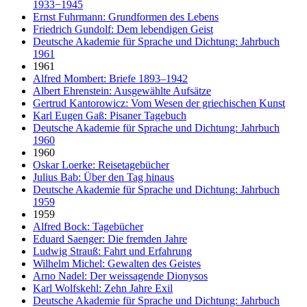
1933−1945
Ernst Fuhrmann: Grundformen des Lebens
Friedrich Gundolf: Dem lebendigen Geist
Deutsche Akademie für Sprache und Dichtung: Jahrbuch
1961
1961
Alfred Mombert: Briefe 1893–1942
Albert Ehrenstein: Ausgewählte Aufsätze
Gertrud Kantorowicz: Vom Wesen der griechischen Kunst
Karl Eugen Gaß: Pisaner Tagebuch
Deutsche Akademie für Sprache und Dichtung: Jahrbuch
1960
1960
Oskar Loerke: Reisetagebücher
Julius Bab: Über den Tag hinaus
Deutsche Akademie für Sprache und Dichtung: Jahrbuch
1959
1959
Alfred Bock: Tagebücher
Eduard Saenger: Die fremden Jahre
Ludwig Strauß: Fahrt und Erfahrung
Wilhelm Michel: Gewalten des Geistes
Arno Nadel: Der weissagende Dionysos
Karl Wolfskehl: Zehn Jahre Exil
Deutsche Akademie für Sprache und Dichtung: Jahrbuch