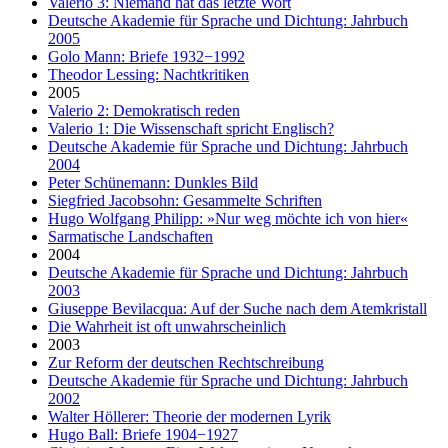
Valerio 3: Niemand hat das letzte Wort
Deutsche Akademie für Sprache und Dichtung: Jahrbuch
2005
Golo Mann: Briefe 1932−1992
Theodor Lessing: Nachtkritiken
2005
Valerio 2: Demokratisch reden
Valerio 1: Die Wissenschaft spricht Englisch?
Deutsche Akademie für Sprache und Dichtung: Jahrbuch
2004
Peter Schünemann: Dunkles Bild
Siegfried Jacobsohn: Gesammelte Schriften
Hugo Wolfgang Philipp: »Nur weg möchte ich von hier«
Sarmatische Landschaften
2004
Deutsche Akademie für Sprache und Dichtung: Jahrbuch
2003
Giuseppe Bevilacqua: Auf der Suche nach dem Atemkristall
Die Wahrheit ist oft unwahrscheinlich
2003
Zur Reform der deutschen Rechtschreibung
Deutsche Akademie für Sprache und Dichtung: Jahrbuch
2002
Walter Höllerer: Theorie der modernen Lyrik
Hugo Ball: Briefe 1904−1927