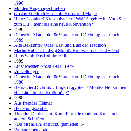
1990
Mit den Augen geschrieben
Gustav Friedrich Hartlaub: Kunst und Magie
Heinz Leonhard Kretzenbacher / Wulf Segebrecht: Vom Sie
zum Du – mehr als eine neue Konvention?
1990
Deutsche Akademie für Sprache und Dichtung: Jahrbuch
1989
Alte Bekannte? Oder: Last und Lust der Tradition
Martin Buber / Ludwig Strauß: Briefwechsel 1913−1953
Hans Sahl: Das Exil im Exil
1989
Ernst Meister: Prosa 1931−1979
Vorstellungen
Deutsche Akademie für Sprache und Dichtung: Jahrbuch
1988
Heinz-Gerd Schmitz / Jürgen Egyptien / Monika Neukirchen:
Hat Literatur die Kritik nötig?
1988
Aus fremder Heimat
Beziehungszauber
Theodor Däubler: Im Kampf um die moderne Kunst und
andere Schriften
»Du bist allein, entrückt, gemieden...«
Wir sprechen anders