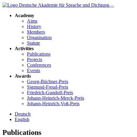
Academy
Aims
History
Members
Organisation
Statute
Activities
Publications
Projects
Conferences
Events
Awards
Georg-Büchner-Preis
Sigmund-Freud-Preis
Friedrich-Gundolf-Preis
Johann-Heinrich-Merck-Preis
Johann-Heinrich-Voß-Preis
Deutsch
English
Publications