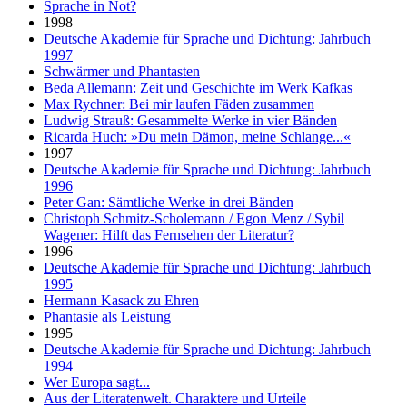
Sprache in Not?
1998
Deutsche Akademie für Sprache und Dichtung: Jahrbuch
1997
Schwärmer und Phantasten
Beda Allemann: Zeit und Geschichte im Werk Kafkas
Max Rychner: Bei mir laufen Fäden zusammen
Ludwig Strauß: Gesammelte Werke in vier Bänden
Ricarda Huch: »Du mein Dämon, meine Schlange...«
1997
Deutsche Akademie für Sprache und Dichtung: Jahrbuch
1996
Peter Gan: Sämtliche Werke in drei Bänden
Christoph Schmitz-Scholemann / Egon Menz / Sybil
Wagener: Hilft das Fernsehen der Literatur?
1996
Deutsche Akademie für Sprache und Dichtung: Jahrbuch
1995
Hermann Kasack zu Ehren
Phantasie als Leistung
1995
Deutsche Akademie für Sprache und Dichtung: Jahrbuch
1994
Wer Europa sagt...
Aus der Literatenwelt. Charaktere und Urteile