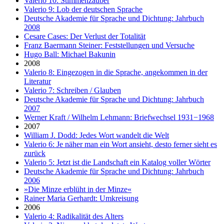
Valerio 10: Stimmenzauber
Valerio 9: Lob der deutschen Sprache
Deutsche Akademie für Sprache und Dichtung: Jahrbuch
2008
Cesare Cases: Der Verlust der Totalität
Franz Baermann Steiner: Feststellungen und Versuche
Hugo Ball: Michael Bakunin
2008
Valerio 8: Eingezogen in die Sprache, angekommen in der
Literatur
Valerio 7: Schreiben / Glauben
Deutsche Akademie für Sprache und Dichtung: Jahrbuch
2007
Werner Kraft / Wilhelm Lehmann: Briefwechsel 1931−1968
2007
William J. Dodd: Jedes Wort wandelt die Welt
Valerio 6: Je näher man ein Wort ansieht, desto ferner sieht es
zurück
Valerio 5: Jetzt ist die Landschaft ein Katalog voller Wörter
Deutsche Akademie für Sprache und Dichtung: Jahrbuch
2006
»Die Minze erblüht in der Minze«
Rainer Maria Gerhardt: Umkreisung
2006
Valerio 4: Radikalität des Alters