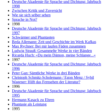
Deutsche Akademie für Sprache und Dichtung: Jahrbuch
1998
Zwischen Kritik und Zuversicht
Wie sie sich selber sehen
Sprache in Not?
1998
Deutsche Akademie für Sprache und Dichtung: Jahrbuch
1997
Schwärmer und Phantasten
Beda Allemann: Zeit und Geschichte im Werk Kafkas
Max Rychner: Bei mir laufen Fäden zusammen
Ludwig Strauß: Gesammelte Werke in vier Bänden
Ricarda Huch: »Du mein Dämon, meine Schlange...«
1997
Deutsche Akademie für Sprache und Dichtung: Jahrbuch
1996
Peter Gan: Sämtliche Werke in drei Bänden
Christoph Schmitz-Scholemann / Egon Menz / Sybil
Wagener: Hilft das Fernsehen der Literatur?
1996
Deutsche Akademie für Sprache und Dichtung: Jahrbuch
1995
Hermann Kasack zu Ehren
Phantasie als Leistung
1995