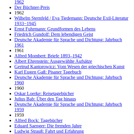
1962
Der Büchner-Preis
1962
Wilhelm Sternfeld / Eva Tiedemann: Deutsche Exil-Literatur
1933−1945
Ernst Fuhrmann: Grundformen des Lebens
Friedrich Gundolf: Dem lebendigen Geist
Deutsche Akademie für Sprache und Dichtung: Jahrbuch
1961
1961
Alfred Mombert: Briefe 1893–1942
Albert Ehrenstein: Ausgewählte Aufsätze
Gertrud Kantorowicz: Vom Wesen der griechischen Kunst
Karl Eugen Gaß: Pisaner Tagebuch
Deutsche Akademie für Sprache und Dichtung: Jahrbuch
1960
1960
Oskar Loerke: Reisetagebücher
Julius Bab: Über den Tag hinaus
Deutsche Akademie für Sprache und Dichtung: Jahrbuch
1959
1959
Alfred Bock: Tagebücher
Eduard Saenger: Die fremden Jahre
Ludwig Strauß: Fahrt und Erfahrung