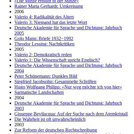
»Die Minze erblüht in der Minze«
Rainer Maria Gerhardt: Umkreisung
2006
Valerio 4: Radikalität des Alters
Valerio 3: Niemand hat das letzte Wort
Deutsche Akademie für Sprache und Dichtung: Jahrbuch
2005
Golo Mann: Briefe 1932−1992
Theodor Lessing: Nachtkritiken
2005
Valerio 2: Demokratisch reden
Valerio 1: Die Wissenschaft spricht Englisch?
Deutsche Akademie für Sprache und Dichtung: Jahrbuch
2004
Peter Schünemann: Dunkles Bild
Siegfried Jacobsohn: Gesammelte Schriften
Hugo Wolfgang Philipp: »Nur weg möchte ich von hier«
Sarmatische Landschaften
2004
Deutsche Akademie für Sprache und Dichtung: Jahrbuch
2003
Giuseppe Bevilacqua: Auf der Suche nach dem Atemkristall
Die Wahrheit ist oft unwahrscheinlich
2003
Zur Reform der deutschen Rechtschreibung