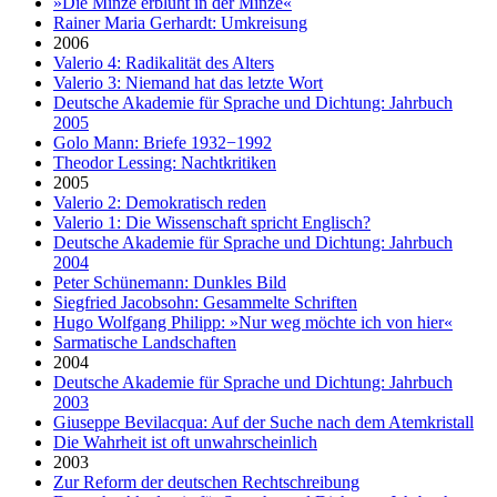
»Die Minze erblüht in der Minze«
Rainer Maria Gerhardt: Umkreisung
2006
Valerio 4: Radikalität des Alters
Valerio 3: Niemand hat das letzte Wort
Deutsche Akademie für Sprache und Dichtung: Jahrbuch
2005
Golo Mann: Briefe 1932−1992
Theodor Lessing: Nachtkritiken
2005
Valerio 2: Demokratisch reden
Valerio 1: Die Wissenschaft spricht Englisch?
Deutsche Akademie für Sprache und Dichtung: Jahrbuch
2004
Peter Schünemann: Dunkles Bild
Siegfried Jacobsohn: Gesammelte Schriften
Hugo Wolfgang Philipp: »Nur weg möchte ich von hier«
Sarmatische Landschaften
2004
Deutsche Akademie für Sprache und Dichtung: Jahrbuch
2003
Giuseppe Bevilacqua: Auf der Suche nach dem Atemkristall
Die Wahrheit ist oft unwahrscheinlich
2003
Zur Reform der deutschen Rechtschreibung