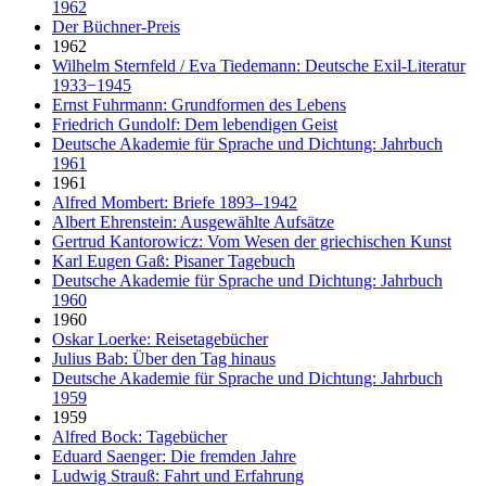
1962
Der Büchner-Preis
1962
Wilhelm Sternfeld / Eva Tiedemann: Deutsche Exil-Literatur
1933−1945
Ernst Fuhrmann: Grundformen des Lebens
Friedrich Gundolf: Dem lebendigen Geist
Deutsche Akademie für Sprache und Dichtung: Jahrbuch
1961
1961
Alfred Mombert: Briefe 1893–1942
Albert Ehrenstein: Ausgewählte Aufsätze
Gertrud Kantorowicz: Vom Wesen der griechischen Kunst
Karl Eugen Gaß: Pisaner Tagebuch
Deutsche Akademie für Sprache und Dichtung: Jahrbuch
1960
1960
Oskar Loerke: Reisetagebücher
Julius Bab: Über den Tag hinaus
Deutsche Akademie für Sprache und Dichtung: Jahrbuch
1959
1959
Alfred Bock: Tagebücher
Eduard Saenger: Die fremden Jahre
Ludwig Strauß: Fahrt und Erfahrung