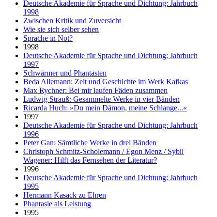
Deutsche Akademie für Sprache und Dichtung: Jahrbuch
1998
Zwischen Kritik und Zuversicht
Wie sie sich selber sehen
Sprache in Not?
1998
Deutsche Akademie für Sprache und Dichtung: Jahrbuch
1997
Schwärmer und Phantasten
Beda Allemann: Zeit und Geschichte im Werk Kafkas
Max Rychner: Bei mir laufen Fäden zusammen
Ludwig Strauß: Gesammelte Werke in vier Bänden
Ricarda Huch: »Du mein Dämon, meine Schlange...«
1997
Deutsche Akademie für Sprache und Dichtung: Jahrbuch
1996
Peter Gan: Sämtliche Werke in drei Bänden
Christoph Schmitz-Scholemann / Egon Menz / Sybil
Wagener: Hilft das Fernsehen der Literatur?
1996
Deutsche Akademie für Sprache und Dichtung: Jahrbuch
1995
Hermann Kasack zu Ehren
Phantasie als Leistung
1995