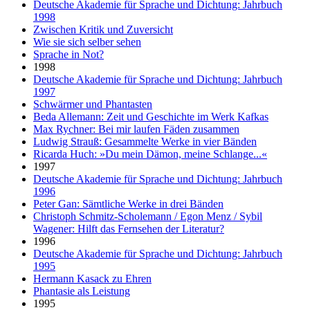
Deutsche Akademie für Sprache und Dichtung: Jahrbuch
1998
Zwischen Kritik und Zuversicht
Wie sie sich selber sehen
Sprache in Not?
1998
Deutsche Akademie für Sprache und Dichtung: Jahrbuch
1997
Schwärmer und Phantasten
Beda Allemann: Zeit und Geschichte im Werk Kafkas
Max Rychner: Bei mir laufen Fäden zusammen
Ludwig Strauß: Gesammelte Werke in vier Bänden
Ricarda Huch: »Du mein Dämon, meine Schlange...«
1997
Deutsche Akademie für Sprache und Dichtung: Jahrbuch
1996
Peter Gan: Sämtliche Werke in drei Bänden
Christoph Schmitz-Scholemann / Egon Menz / Sybil
Wagener: Hilft das Fernsehen der Literatur?
1996
Deutsche Akademie für Sprache und Dichtung: Jahrbuch
1995
Hermann Kasack zu Ehren
Phantasie als Leistung
1995