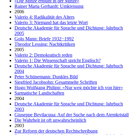
»Die Minze erblüht in der Minze«
Rainer Maria Gerhardt: Umkreisung
2006
Valerio 4: Radikalität des Alters
Valerio 3: Niemand hat das letzte Wort
Deutsche Akademie für Sprache und Dichtung: Jahrbuch
2005
Golo Mann: Briefe 1932−1992
Theodor Lessing: Nachtkritiken
2005
Valerio 2: Demokratisch reden
Valerio 1: Die Wissenschaft spricht Englisch?
Deutsche Akademie für Sprache und Dichtung: Jahrbuch
2004
Peter Schünemann: Dunkles Bild
Siegfried Jacobsohn: Gesammelte Schriften
Hugo Wolfgang Philipp: »Nur weg möchte ich von hier«
Sarmatische Landschaften
2004
Deutsche Akademie für Sprache und Dichtung: Jahrbuch
2003
Giuseppe Bevilacqua: Auf der Suche nach dem Atemkristall
Die Wahrheit ist oft unwahrscheinlich
2003
Zur Reform der deutschen Rechtschreibung