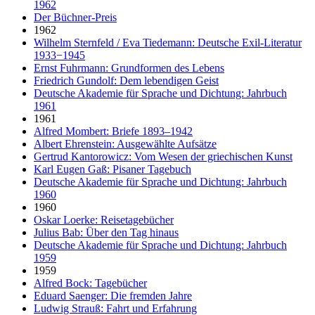
1962
Der Büchner-Preis
1962
Wilhelm Sternfeld / Eva Tiedemann: Deutsche Exil-Literatur
1933−1945
Ernst Fuhrmann: Grundformen des Lebens
Friedrich Gundolf: Dem lebendigen Geist
Deutsche Akademie für Sprache und Dichtung: Jahrbuch
1961
1961
Alfred Mombert: Briefe 1893–1942
Albert Ehrenstein: Ausgewählte Aufsätze
Gertrud Kantorowicz: Vom Wesen der griechischen Kunst
Karl Eugen Gaß: Pisaner Tagebuch
Deutsche Akademie für Sprache und Dichtung: Jahrbuch
1960
1960
Oskar Loerke: Reisetagebücher
Julius Bab: Über den Tag hinaus
Deutsche Akademie für Sprache und Dichtung: Jahrbuch
1959
1959
Alfred Bock: Tagebücher
Eduard Saenger: Die fremden Jahre
Ludwig Strauß: Fahrt und Erfahrung