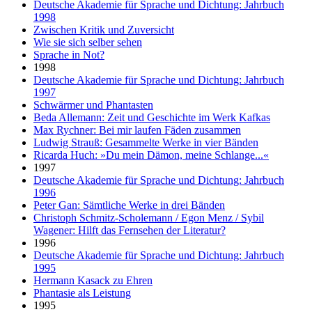
Deutsche Akademie für Sprache und Dichtung: Jahrbuch
1998
Zwischen Kritik und Zuversicht
Wie sie sich selber sehen
Sprache in Not?
1998
Deutsche Akademie für Sprache und Dichtung: Jahrbuch
1997
Schwärmer und Phantasten
Beda Allemann: Zeit und Geschichte im Werk Kafkas
Max Rychner: Bei mir laufen Fäden zusammen
Ludwig Strauß: Gesammelte Werke in vier Bänden
Ricarda Huch: »Du mein Dämon, meine Schlange...«
1997
Deutsche Akademie für Sprache und Dichtung: Jahrbuch
1996
Peter Gan: Sämtliche Werke in drei Bänden
Christoph Schmitz-Scholemann / Egon Menz / Sybil
Wagener: Hilft das Fernsehen der Literatur?
1996
Deutsche Akademie für Sprache und Dichtung: Jahrbuch
1995
Hermann Kasack zu Ehren
Phantasie als Leistung
1995