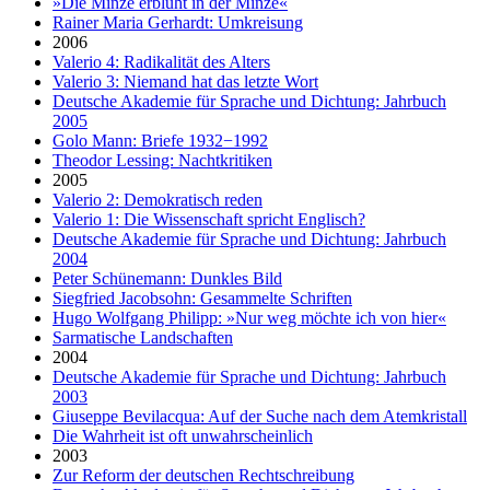
»Die Minze erblüht in der Minze«
Rainer Maria Gerhardt: Umkreisung
2006
Valerio 4: Radikalität des Alters
Valerio 3: Niemand hat das letzte Wort
Deutsche Akademie für Sprache und Dichtung: Jahrbuch
2005
Golo Mann: Briefe 1932−1992
Theodor Lessing: Nachtkritiken
2005
Valerio 2: Demokratisch reden
Valerio 1: Die Wissenschaft spricht Englisch?
Deutsche Akademie für Sprache und Dichtung: Jahrbuch
2004
Peter Schünemann: Dunkles Bild
Siegfried Jacobsohn: Gesammelte Schriften
Hugo Wolfgang Philipp: »Nur weg möchte ich von hier«
Sarmatische Landschaften
2004
Deutsche Akademie für Sprache und Dichtung: Jahrbuch
2003
Giuseppe Bevilacqua: Auf der Suche nach dem Atemkristall
Die Wahrheit ist oft unwahrscheinlich
2003
Zur Reform der deutschen Rechtschreibung