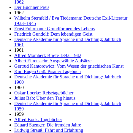
1962
Der Büchner-Preis
1962
Wilhelm Sternfeld / Eva Tiedemann: Deutsche Exil-Literatur
1933−1945
Ernst Fuhrmann: Grundformen des Lebens
Friedrich Gundolf: Dem lebendigen Geist
Deutsche Akademie für Sprache und Dichtung: Jahrbuch
1961
1961
Alfred Mombert: Briefe 1893–1942
Albert Ehrenstein: Ausgewählte Aufsätze
Gertrud Kantorowicz: Vom Wesen der griechischen Kunst
Karl Eugen Gaß: Pisaner Tagebuch
Deutsche Akademie für Sprache und Dichtung: Jahrbuch
1960
1960
Oskar Loerke: Reisetagebücher
Julius Bab: Über den Tag hinaus
Deutsche Akademie für Sprache und Dichtung: Jahrbuch
1959
1959
Alfred Bock: Tagebücher
Eduard Saenger: Die fremden Jahre
Ludwig Strauß: Fahrt und Erfahrung