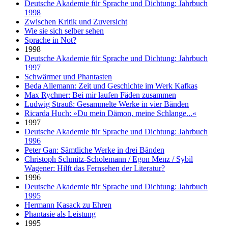
Deutsche Akademie für Sprache und Dichtung: Jahrbuch
1998
Zwischen Kritik und Zuversicht
Wie sie sich selber sehen
Sprache in Not?
1998
Deutsche Akademie für Sprache und Dichtung: Jahrbuch
1997
Schwärmer und Phantasten
Beda Allemann: Zeit und Geschichte im Werk Kafkas
Max Rychner: Bei mir laufen Fäden zusammen
Ludwig Strauß: Gesammelte Werke in vier Bänden
Ricarda Huch: »Du mein Dämon, meine Schlange...«
1997
Deutsche Akademie für Sprache und Dichtung: Jahrbuch
1996
Peter Gan: Sämtliche Werke in drei Bänden
Christoph Schmitz-Scholemann / Egon Menz / Sybil
Wagener: Hilft das Fernsehen der Literatur?
1996
Deutsche Akademie für Sprache und Dichtung: Jahrbuch
1995
Hermann Kasack zu Ehren
Phantasie als Leistung
1995