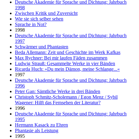
Deutsche Akademie für Sprache und Dichtung: Jahrbuch
1998
Zwischen Kritik und Zuversicht
Wie sie sich selber sehen
Sprache in Not?
1998
Deutsche Akademie für Sprache und Dichtung: Jahrbuch
1997
Schwärmer und Phantasten
Beda Allemann: Zeit und Geschichte im Werk Kafkas
Max Rychner: Bei mir laufen Fäden zusammen
Ludwig Strauß: Gesammelte Werke in vier Bänden
Ricarda Huch: »Du mein Dämon, meine Schlange...«
1997
Deutsche Akademie für Sprache und Dichtung: Jahrbuch
1996
Peter Gan: Sämtliche Werke in drei Bänden
Christoph Schmitz-Scholemann / Egon Menz / Sybil
Wagener: Hilft das Fernsehen der Literatur?
1996
Deutsche Akademie für Sprache und Dichtung: Jahrbuch
1995
Hermann Kasack zu Ehren
Phantasie als Leistung
1995