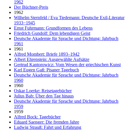
1962
Der Büchner-Preis
1962
Wilhelm Sternfeld / Eva Tiedemann: Deutsche Exil-Literatur
1933−1945
Ernst Fuhrmann: Grundformen des Lebens
Friedrich Gundolf: Dem lebendigen Geist
Deutsche Akademie für Sprache und Dichtung: Jahrbuch
1961
1961
Alfred Mombert: Briefe 1893–1942
Albert Ehrenstein: Ausgewählte Aufsätze
Gertrud Kantorowicz: Vom Wesen der griechischen Kunst
Karl Eugen Gaß: Pisaner Tagebuch
Deutsche Akademie für Sprache und Dichtung: Jahrbuch
1960
1960
Oskar Loerke: Reisetagebücher
Julius Bab: Über den Tag hinaus
Deutsche Akademie für Sprache und Dichtung: Jahrbuch
1959
1959
Alfred Bock: Tagebücher
Eduard Saenger: Die fremden Jahre
Ludwig Strauß: Fahrt und Erfahrung