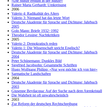
»Die Minze erblüht in der Minze«
Rainer Maria Gerhardt: Umkreisung
2006
Valerio 4: Radikalität des Alters
Valerio 3: Niemand hat das letzte Wort
Deutsche Akademie für Sprache und Dichtung: Jahrbuch
2005
Golo Mann: Briefe 1932−1992
Theodor Lessing: Nachtkritiken
2005
Valerio 2: Demokratisch reden
Valerio 1: Die Wissenschaft spricht Englisch?
Deutsche Akademie für Sprache und Dichtung: Jahrbuch
2004
Peter Schünemann: Dunkles Bild
Siegfried Jacobsohn: Gesammelte Schriften
Hugo Wolfgang Philipp: »Nur weg möchte ich von hier«
Sarmatische Landschaften
2004
Deutsche Akademie für Sprache und Dichtung: Jahrbuch
2003
Giuseppe Bevilacqua: Auf der Suche nach dem Atemkristall
Die Wahrheit ist oft unwahrscheinlich
2003
Zur Reform der deutschen Rechtschreibung