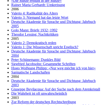
»Die Minze erblüht in der Minze«
Rainer Maria Gerhardt: Umkreisung
2006
Valerio 4: Radikalität des Alters
Valerio 3: Niemand hat das letzte Wort
Deutsche Akademie für Sprache und Dichtung: Jahrbuch
2005
Golo Mann: Briefe 1932−1992
Theodor Lessing: Nachtkritiken
2005
Valerio 2: Demokratisch reden
Valerio 1: Die Wissenschaft spricht Englisch?
Deutsche Akademie für Sprache und Dichtung: Jahrbuch
2004
Peter Schünemann: Dunkles Bild
Siegfried Jacobsohn: Gesammelte Schriften
Hugo Wolfgang Philipp: »Nur weg möchte ich von hier«
Sarmatische Landschaften
2004
Deutsche Akademie für Sprache und Dichtung: Jahrbuch
2003
Giuseppe Bevilacqua: Auf der Suche nach dem Atemkristall
Die Wahrheit ist oft unwahrscheinlich
2003
Zur Reform der deutschen Rechtschreibung