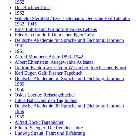
1962
Der Büchner-Preis
1962
Wilhelm Sternfeld / Eva Tiedemann: Deutsche Exil-Literatur
1933−1945
Ernst Fuhrmann: Grundformen des Lebens
Friedrich Gundolf: Dem lebendigen Geist
Deutsche Akademie für Sprache und Dichtung: Jahrbuch
1961
1961
Alfred Mombert: Briefe 1893–1942
Albert Ehrenstein: Ausgewählte Aufsätze
Gertrud Kantorowicz: Vom Wesen der griechischen Kunst
Karl Eugen Gaß: Pisaner Tagebuch
Deutsche Akademie für Sprache und Dichtung: Jahrbuch
1960
1960
Oskar Loerke: Reisetagebücher
Julius Bab: Über den Tag hinaus
Deutsche Akademie für Sprache und Dichtung: Jahrbuch
1959
1959
Alfred Bock: Tagebücher
Eduard Saenger: Die fremden Jahre
Ludwig Strauß: Fahrt und Erfahrung