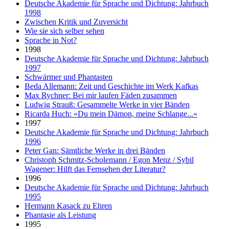
Deutsche Akademie für Sprache und Dichtung: Jahrbuch
1998
Zwischen Kritik und Zuversicht
Wie sie sich selber sehen
Sprache in Not?
1998
Deutsche Akademie für Sprache und Dichtung: Jahrbuch
1997
Schwärmer und Phantasten
Beda Allemann: Zeit und Geschichte im Werk Kafkas
Max Rychner: Bei mir laufen Fäden zusammen
Ludwig Strauß: Gesammelte Werke in vier Bänden
Ricarda Huch: »Du mein Dämon, meine Schlange...«
1997
Deutsche Akademie für Sprache und Dichtung: Jahrbuch
1996
Peter Gan: Sämtliche Werke in drei Bänden
Christoph Schmitz-Scholemann / Egon Menz / Sybil
Wagener: Hilft das Fernsehen der Literatur?
1996
Deutsche Akademie für Sprache und Dichtung: Jahrbuch
1995
Hermann Kasack zu Ehren
Phantasie als Leistung
1995