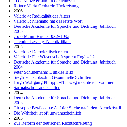
»Die Minze erblüht in der Minze«
Rainer Maria Gerhardt: Umkreisung
2006
Valerio 4: Radikalität des Alters
Valerio 3: Niemand hat das letzte Wort
Deutsche Akademie für Sprache und Dichtung: Jahrbuch
2005
Golo Mann: Briefe 1932−1992
Theodor Lessing: Nachtkritiken
2005
Valerio 2: Demokratisch reden
Valerio 1: Die Wissenschaft spricht Englisch?
Deutsche Akademie für Sprache und Dichtung: Jahrbuch
2004
Peter Schünemann: Dunkles Bild
Siegfried Jacobsohn: Gesammelte Schriften
Hugo Wolfgang Philipp: »Nur weg möchte ich von hier«
Sarmatische Landschaften
2004
Deutsche Akademie für Sprache und Dichtung: Jahrbuch
2003
Giuseppe Bevilacqua: Auf der Suche nach dem Atemkristall
Die Wahrheit ist oft unwahrscheinlich
2003
Zur Reform der deutschen Rechtschreibung