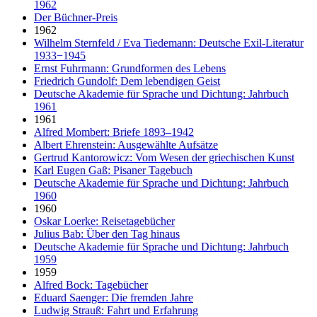
1962
Der Büchner-Preis
1962
Wilhelm Sternfeld / Eva Tiedemann: Deutsche Exil-Literatur
1933−1945
Ernst Fuhrmann: Grundformen des Lebens
Friedrich Gundolf: Dem lebendigen Geist
Deutsche Akademie für Sprache und Dichtung: Jahrbuch
1961
1961
Alfred Mombert: Briefe 1893–1942
Albert Ehrenstein: Ausgewählte Aufsätze
Gertrud Kantorowicz: Vom Wesen der griechischen Kunst
Karl Eugen Gaß: Pisaner Tagebuch
Deutsche Akademie für Sprache und Dichtung: Jahrbuch
1960
1960
Oskar Loerke: Reisetagebücher
Julius Bab: Über den Tag hinaus
Deutsche Akademie für Sprache und Dichtung: Jahrbuch
1959
1959
Alfred Bock: Tagebücher
Eduard Saenger: Die fremden Jahre
Ludwig Strauß: Fahrt und Erfahrung