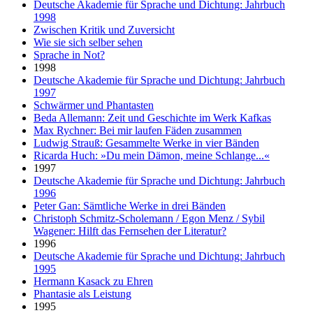
Deutsche Akademie für Sprache und Dichtung: Jahrbuch
1998
Zwischen Kritik und Zuversicht
Wie sie sich selber sehen
Sprache in Not?
1998
Deutsche Akademie für Sprache und Dichtung: Jahrbuch
1997
Schwärmer und Phantasten
Beda Allemann: Zeit und Geschichte im Werk Kafkas
Max Rychner: Bei mir laufen Fäden zusammen
Ludwig Strauß: Gesammelte Werke in vier Bänden
Ricarda Huch: »Du mein Dämon, meine Schlange...«
1997
Deutsche Akademie für Sprache und Dichtung: Jahrbuch
1996
Peter Gan: Sämtliche Werke in drei Bänden
Christoph Schmitz-Scholemann / Egon Menz / Sybil
Wagener: Hilft das Fernsehen der Literatur?
1996
Deutsche Akademie für Sprache und Dichtung: Jahrbuch
1995
Hermann Kasack zu Ehren
Phantasie als Leistung
1995