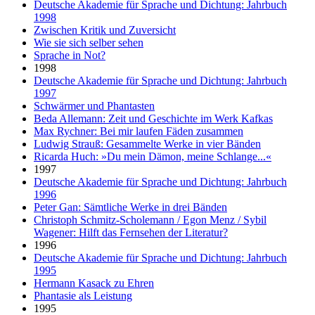
Deutsche Akademie für Sprache und Dichtung: Jahrbuch
1998
Zwischen Kritik und Zuversicht
Wie sie sich selber sehen
Sprache in Not?
1998
Deutsche Akademie für Sprache und Dichtung: Jahrbuch
1997
Schwärmer und Phantasten
Beda Allemann: Zeit und Geschichte im Werk Kafkas
Max Rychner: Bei mir laufen Fäden zusammen
Ludwig Strauß: Gesammelte Werke in vier Bänden
Ricarda Huch: »Du mein Dämon, meine Schlange...«
1997
Deutsche Akademie für Sprache und Dichtung: Jahrbuch
1996
Peter Gan: Sämtliche Werke in drei Bänden
Christoph Schmitz-Scholemann / Egon Menz / Sybil
Wagener: Hilft das Fernsehen der Literatur?
1996
Deutsche Akademie für Sprache und Dichtung: Jahrbuch
1995
Hermann Kasack zu Ehren
Phantasie als Leistung
1995