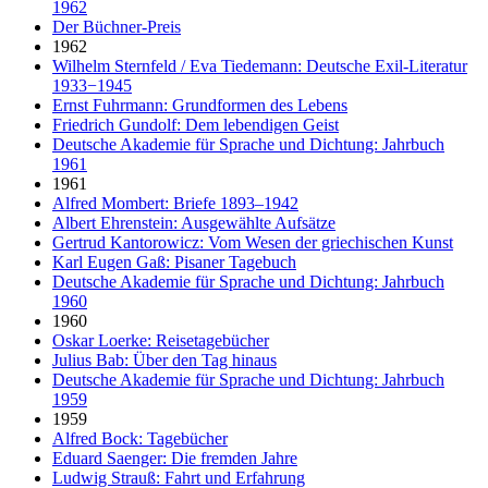
1962
Der Büchner-Preis
1962
Wilhelm Sternfeld / Eva Tiedemann: Deutsche Exil-Literatur
1933−1945
Ernst Fuhrmann: Grundformen des Lebens
Friedrich Gundolf: Dem lebendigen Geist
Deutsche Akademie für Sprache und Dichtung: Jahrbuch
1961
1961
Alfred Mombert: Briefe 1893–1942
Albert Ehrenstein: Ausgewählte Aufsätze
Gertrud Kantorowicz: Vom Wesen der griechischen Kunst
Karl Eugen Gaß: Pisaner Tagebuch
Deutsche Akademie für Sprache und Dichtung: Jahrbuch
1960
1960
Oskar Loerke: Reisetagebücher
Julius Bab: Über den Tag hinaus
Deutsche Akademie für Sprache und Dichtung: Jahrbuch
1959
1959
Alfred Bock: Tagebücher
Eduard Saenger: Die fremden Jahre
Ludwig Strauß: Fahrt und Erfahrung