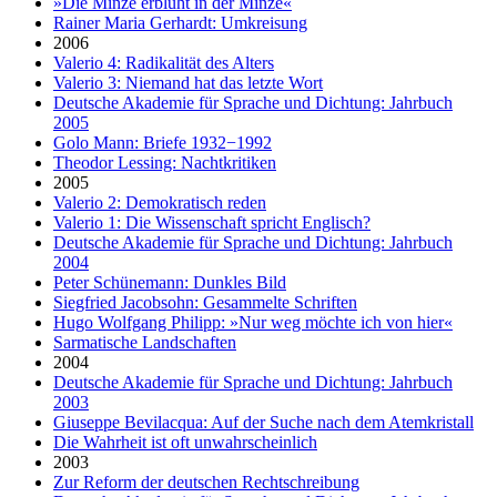
»Die Minze erblüht in der Minze«
Rainer Maria Gerhardt: Umkreisung
2006
Valerio 4: Radikalität des Alters
Valerio 3: Niemand hat das letzte Wort
Deutsche Akademie für Sprache und Dichtung: Jahrbuch
2005
Golo Mann: Briefe 1932−1992
Theodor Lessing: Nachtkritiken
2005
Valerio 2: Demokratisch reden
Valerio 1: Die Wissenschaft spricht Englisch?
Deutsche Akademie für Sprache und Dichtung: Jahrbuch
2004
Peter Schünemann: Dunkles Bild
Siegfried Jacobsohn: Gesammelte Schriften
Hugo Wolfgang Philipp: »Nur weg möchte ich von hier«
Sarmatische Landschaften
2004
Deutsche Akademie für Sprache und Dichtung: Jahrbuch
2003
Giuseppe Bevilacqua: Auf der Suche nach dem Atemkristall
Die Wahrheit ist oft unwahrscheinlich
2003
Zur Reform der deutschen Rechtschreibung