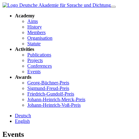
Academy
Aims
History
Members
Organisation
Statute
Activities
Publications
Projects
Conferences
Events
Awards
Georg-Büchner-Preis
Sigmund-Freud-Preis
Friedrich-Gundolf-Preis
Johann-Heinrich-Merck-Preis
Johann-Heinrich-Voß-Preis
Deutsch
English
Events