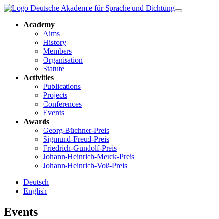
Academy
Aims
History
Members
Organisation
Statute
Activities
Publications
Projects
Conferences
Events
Awards
Georg-Büchner-Preis
Sigmund-Freud-Preis
Friedrich-Gundolf-Preis
Johann-Heinrich-Merck-Preis
Johann-Heinrich-Voß-Preis
Deutsch
English
Events