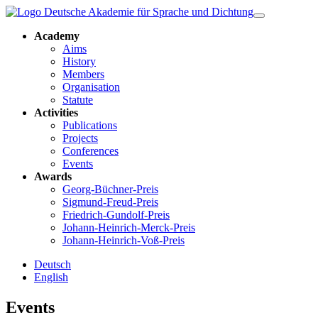
Academy
Aims
History
Members
Organisation
Statute
Activities
Publications
Projects
Conferences
Events
Awards
Georg-Büchner-Preis
Sigmund-Freud-Preis
Friedrich-Gundolf-Preis
Johann-Heinrich-Merck-Preis
Johann-Heinrich-Voß-Preis
Deutsch
English
Events