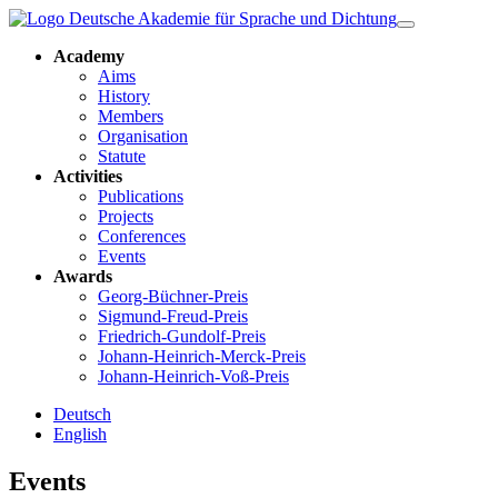
Academy
Aims
History
Members
Organisation
Statute
Activities
Publications
Projects
Conferences
Events
Awards
Georg-Büchner-Preis
Sigmund-Freud-Preis
Friedrich-Gundolf-Preis
Johann-Heinrich-Merck-Preis
Johann-Heinrich-Voß-Preis
Deutsch
English
Events