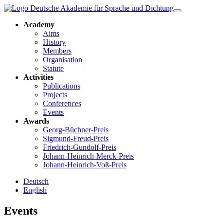
Academy
Aims
History
Members
Organisation
Statute
Activities
Publications
Projects
Conferences
Events
Awards
Georg-Büchner-Preis
Sigmund-Freud-Preis
Friedrich-Gundolf-Preis
Johann-Heinrich-Merck-Preis
Johann-Heinrich-Voß-Preis
Deutsch
English
Events