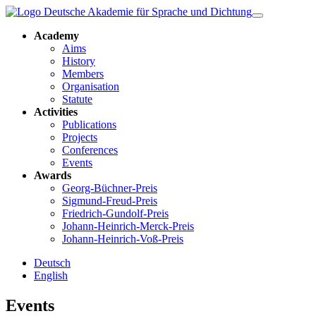
Academy
Aims
History
Members
Organisation
Statute
Activities
Publications
Projects
Conferences
Events
Awards
Georg-Büchner-Preis
Sigmund-Freud-Preis
Friedrich-Gundolf-Preis
Johann-Heinrich-Merck-Preis
Johann-Heinrich-Voß-Preis
Deutsch
English
Events