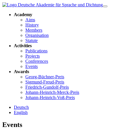
Academy
Aims
History
Members
Organisation
Statute
Activities
Publications
Projects
Conferences
Events
Awards
Georg-Büchner-Preis
Sigmund-Freud-Preis
Friedrich-Gundolf-Preis
Johann-Heinrich-Merck-Preis
Johann-Heinrich-Voß-Preis
Deutsch
English
Events