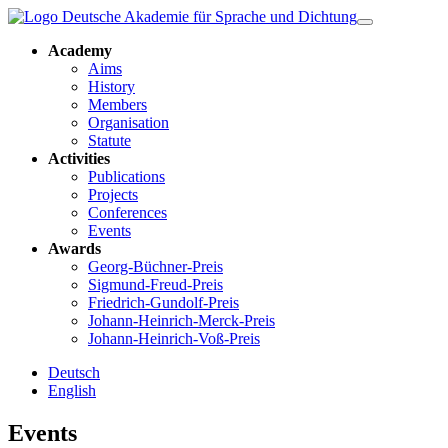
Academy
Aims
History
Members
Organisation
Statute
Activities
Publications
Projects
Conferences
Events
Awards
Georg-Büchner-Preis
Sigmund-Freud-Preis
Friedrich-Gundolf-Preis
Johann-Heinrich-Merck-Preis
Johann-Heinrich-Voß-Preis
Deutsch
English
Events