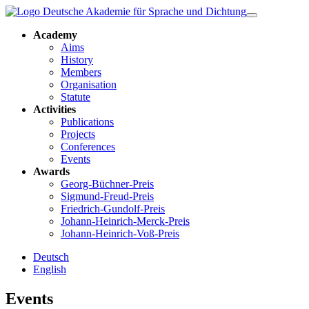
Academy
Aims
History
Members
Organisation
Statute
Activities
Publications
Projects
Conferences
Events
Awards
Georg-Büchner-Preis
Sigmund-Freud-Preis
Friedrich-Gundolf-Preis
Johann-Heinrich-Merck-Preis
Johann-Heinrich-Voß-Preis
Deutsch
English
Events