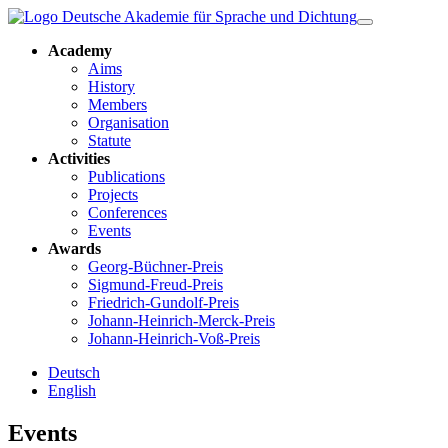
Academy
Aims
History
Members
Organisation
Statute
Activities
Publications
Projects
Conferences
Events
Awards
Georg-Büchner-Preis
Sigmund-Freud-Preis
Friedrich-Gundolf-Preis
Johann-Heinrich-Merck-Preis
Johann-Heinrich-Voß-Preis
Deutsch
English
Events