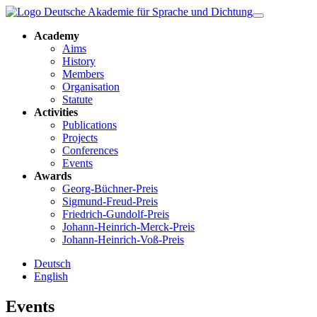
Academy
Aims
History
Members
Organisation
Statute
Activities
Publications
Projects
Conferences
Events
Awards
Georg-Büchner-Preis
Sigmund-Freud-Preis
Friedrich-Gundolf-Preis
Johann-Heinrich-Merck-Preis
Johann-Heinrich-Voß-Preis
Deutsch
English
Events