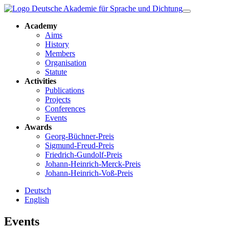
Academy
Aims
History
Members
Organisation
Statute
Activities
Publications
Projects
Conferences
Events
Awards
Georg-Büchner-Preis
Sigmund-Freud-Preis
Friedrich-Gundolf-Preis
Johann-Heinrich-Merck-Preis
Johann-Heinrich-Voß-Preis
Deutsch
English
Events