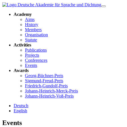
Academy
Aims
History
Members
Organisation
Statute
Activities
Publications
Projects
Conferences
Events
Awards
Georg-Büchner-Preis
Sigmund-Freud-Preis
Friedrich-Gundolf-Preis
Johann-Heinrich-Merck-Preis
Johann-Heinrich-Voß-Preis
Deutsch
English
Events