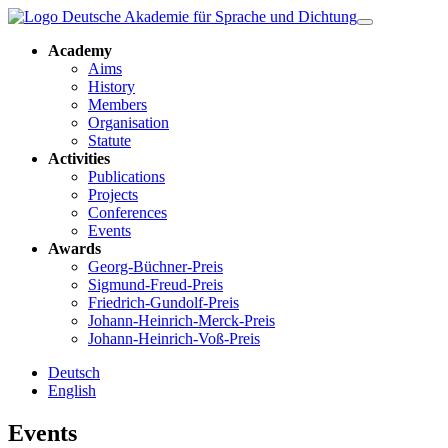
Academy
Aims
History
Members
Organisation
Statute
Activities
Publications
Projects
Conferences
Events
Awards
Georg-Büchner-Preis
Sigmund-Freud-Preis
Friedrich-Gundolf-Preis
Johann-Heinrich-Merck-Preis
Johann-Heinrich-Voß-Preis
Deutsch
English
Events